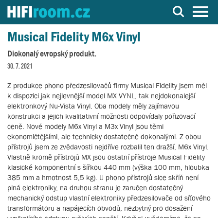
Server o Hi-Fi a AV technice
Musical Fidelity M6x Vinyl
Diokonalý evropský produkt.
30. 7. 2021
Z produkce phono předzesilovačů firmy Musical Fidelity jsem měl
k dispozici jak nejlevnější model MX VYNL, tak nejdokonalejší
elektronkový Nu-Vista Vinyl. Oba modely měly zajímavou
konstrukci a jejich kvalitativní možnosti odpovídaly pořizovací
ceně. Nové modely M6x Vinyl a M3x Vinyl jsou těmi
ekonomičtějšími, ale technicky dostatečně dokonalými. Z obou
přístrojů jsem ze zvědavosti nejdříve rozbalil ten dražší, M6x Vinyl.
Vlastně kromě přístrojů MX jsou ostatní přístroje Musical Fidelity
klasické komponentní s šířkou 440 mm (výška 100 mm, hloubka
385 mm a hmotnost 5,5 kg). U phono přístrojů sice skříň není
plná elektroniky, na druhou stranu je zaručen dostatečný
mechanický odstup vlastní elektroniky předzesilovače od síťového
transformátoru a napájecích obvodů, nezbytný pro dosažení