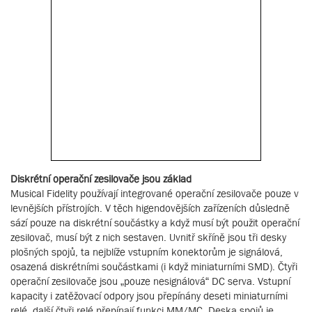
Diskrétní operační zesilovače jsou základ
Musical Fidelity používají integrované operační zesilovače pouze v
levnějších přístrojích. V těch higendovějších zařízeních důsledně
sází pouze na diskrétní součástky a když musí být použit operační
zesilovač, musí být z nich sestaven. Uvnitř skříně jsou tři desky
plošných spojů, ta nejblíže vstupním konektorům je signálová,
osazená diskrétními součástkami (i když miniaturními SMD). Čtyři
operační zesilovače jsou „pouze nesignálová“ DC serva. Vstupní
kapacity i zatěžovací odpory jsou přepínány deseti miniaturními
relé, další čtyři relé přepínají funkci MM/MC. Deska spojů je