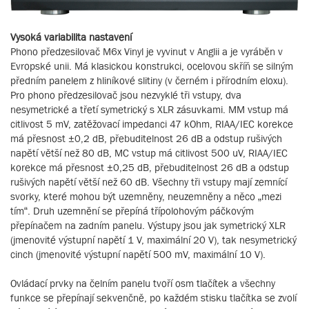
Vysoká variabilita nastavení
Phono předzesilovač M6x Vinyl je vyvinut v Anglii a je vyráběn v
Evropské unii. Má klasickou konstrukci, ocelovou skříň se silným
předním panelem z hliníkové slitiny (v černém i přírodním eloxu).
Pro phono předzesilovač jsou nezvyklé tři vstupy, dva
nesymetrické a třetí symetrický s XLR zásuvkami. MM vstup má
citlivost 5 mV, zatěžovací impedanci 47 kOhm, RIAA/IEC korekce
má přesnost ±0,2 dB, přebuditelnost 26 dB a odstup rušivých
napětí větší než 80 dB, MC vstup má citlivost 500 uV, RIAA/IEC
korekce má přesnost ±0,25 dB, přebuditelnost 26 dB a odstup
rušivých napětí větší než 60 dB. Všechny tři vstupy mají zemnící
svorky, které mohou být uzemněny, neuzemněny a něco „mezi
tím“. Druh uzemnění se přepíná třípolohovým páčkovým
přepínačem na zadním panelu. Výstupy jsou jak symetrický XLR
(jmenovité výstupní napětí 1 V, maximální 20 V), tak nesymetrický
cinch (jmenovité výstupní napětí 500 mV, maximální 10 V).
Ovládací prvky na čelním panelu tvoří osm tlačítek a všechny
funkce se přepínají sekvenčně, po každém stisku tlačítka se zvolí