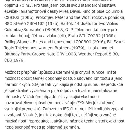
objemu 70 m3. Pro test jsem použil svou standardní sestavu
eLPíček: Gramofonové desky Miles Davis, Kind of blue Columbia
CS8163 (1995), Prokofjev, Peter and the Wolf, rocková pohádka,
RSO Stereo 2394162 (1975), Bartók 44 duets for two Violins
Columbia/Supraphon OS-968-S, G. P. Telemann koncerty pro
trubku, hoboj, flétnu a violoncello, Erato STU 70252 (1966),
Rolling Stones, Blues and Lonesome, LC00309 (2016), Bill Evans,
Toots Thielemans, warners Brothers (1979), Illinois Jacquet,
Birthday Party, Groove Note GRV 1003, Weather Report 8:30,
CBS 1979.
Možnost přepínání způsobu uzemnění je chytrá funkce, máte
možnost docílit téměř dokonalý odstup síťového kmitočtu a jeho
harmonických. Stejně tak vynikající je odstup šumu. Reprodukce
je spektrálně vyvážená a plně odpovídá kvalitě nainstalované
přenosky. V žádném případě její vynikající vlastnosti
pozorovatelným způsobem neovlivňuje (ZYX Airy je skutečně
vynikající přenoska). Zařazením IEC filtru nejnižší kmitočty zpevní
a zpřesní. Vlastně, jak tak dokončuji text, ujišťuji se o značné
muzikálnosti reprodukce. Jakýkoliv náznak technicistní exaktnosti
nebo suchopárnosti je příjemně zjemněn.