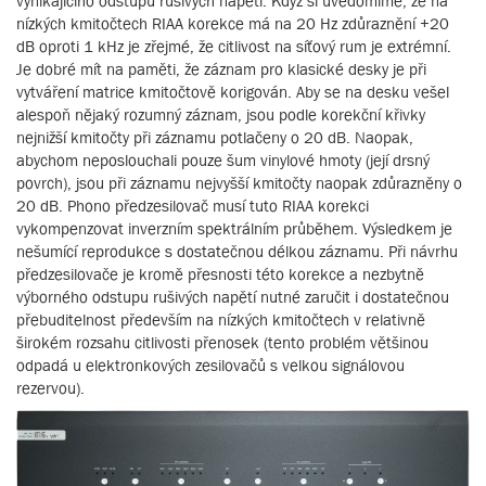
vynikajícího odstupu rušivých napětí. Když si uvědomíme, že na
nízkých kmitočtech RIAA korekce má na 20 Hz zdůraznění +20
dB oproti 1 kHz je zřejmé, že citlivost na síťový rum je extrémní.
Je dobré mít na paměti, že záznam pro klasické desky je při
vytváření matrice kmitočtově korigován. Aby se na desku vešel
alespoň nějaký rozumný záznam, jsou podle korekční křivky
nejnižší kmitočty při záznamu potlačeny o 20 dB. Naopak,
abychom neposlouchali pouze šum vinylové hmoty (její drsný
povrch), jsou při záznamu nejvyšší kmitočty naopak zdůrazněny o
20 dB. Phono předzesilovač musí tuto RIAA korekci
vykompenzovat inverzním spektrálním průběhem. Výsledkem je
nešumící reprodukce s dostatečnou délkou záznamu. Při návrhu
předzesilovače je kromě přesnosti této korekce a nezbytně
výborného odstupu rušivých napětí nutné zaručit i dostatečnou
přebuditelnost především na nízkých kmitočtech v relativně
širokém rozsahu citlivosti přenosek (tento problém většinou
odpadá u elektronkových zesilovačů s velkou signálovou
rezervou).