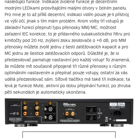
následující funkce. Indikace zvolené funkce je decentními
modrými LEDkami prosvítajícími malými otvory v čelním panelu.
Pro mne je to až příliš decentní, indikaci vidím pouze je-li přístroj
ve výši očí, jinak s tím mám problém. Krom volby tří vstupů je
základní funkcí přepnutí typu přenosky MM/MC, možnost
zařazení IEC korekce, to je přídavného subakustického filtru pro
kmitočty pod 20 Hz, zvýšení zisku zesilovače o +6 dB, pro MM
přenosky můžete zvolit jednu z šesti zatěžovacích kapacit a pro
MC jednu ze šestice zatěžovacích odporů. Důležité je, že si
předzesilovač pamatuje nastavení pro každý vstup! To znamená,
že můžete mít současně připojené tři různé přenosky s různým
optimálním nastavením a přepínat pouze vstupy, ostatní za vás
udělá předzesilovač sám. Síťové tlačítko má také tři indikace, ta
levá je funkce Mute, aktivní po dobu přepínání funkcí, po zhruba
pěti sekundách je automaticky ukončena.