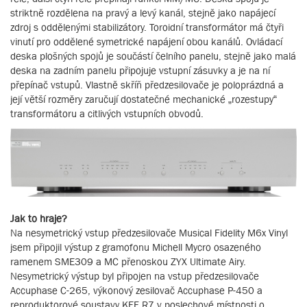
striktně rozdělena na pravý a levý kanál, stejně jako napájecí
zdroj s oddělenými stabilizátory. Toroidní transformátor má čtyři
vinutí pro oddělené symetrické napájení obou kanálů. Ovládací
deska plošných spojů je součástí čelního panelu, stejně jako malá
deska na zadním panelu připojuje vstupní zásuvky a je na ní
přepínač vstupů. Vlastně skříň předzesilovače je poloprázdná a
její větší rozměry zaručují dostatečné mechanické „rozestupy“
transformátoru a citlivých vstupních obvodů.
Jak to hraje?
Na nesymetrický vstup předzesilovače Musical Fidelity M6x Vinyl
jsem připojil výstup z gramofonu Michell Mycro osazeného
ramenem SME309 a MC přenoskou ZYX Ultimate Airy.
Nesymetrický výstup byl připojen na vstup předzesilovače
Accuphase C-265, výkonový zesilovač Accuphase P-450 a
reproduktorové soustavy KEF R7 v poslechové místnosti o