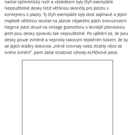
nastal optimistický ruch a výsledkem byly čtyři exempláře.
Nepoužitelné desky totiž většinou skončily pro jistotu v
kontejneru s plasty. Ty čtyři exempláře byly dost zajímavé a jejich
majitelé většinou doufali na zázrak nějakého jejich znovuzrození.
Nejprve jsem zkusil na vintage gramofonu s levnější přenoskou
jestli jsou desky opravdu tak nepoužitelné. Po ujištění se, že jsou
desky pouze zvlněné a neprošly takovým teplotním šokem, že by
se jejich drážky dokonce „mírně srovnaly nebo ztratily něco ze
svého zvlnění“, jsem začal studovat výhody eLPíčkové pece.