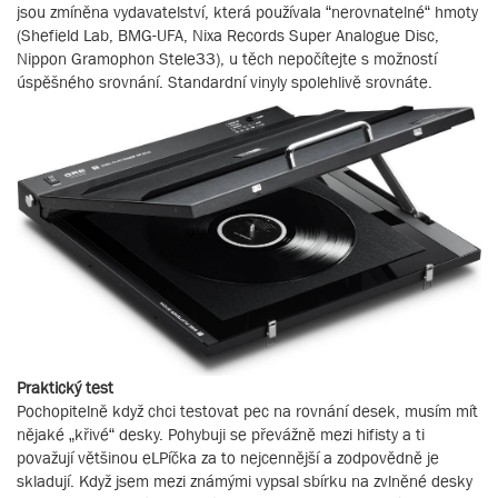
jsou zmíněna vydavatelství, která používala “nerovnatelné“ hmoty
(Shefield Lab, BMG-UFA, Nixa Records Super Analogue Disc,
Nippon Gramophon Stele33), u těch nepočítejte s možností
úspěšného srovnání. Standardní vinyly spolehlivě srovnáte.
Praktický test
Pochopitelně když chci testovat pec na rovnání desek, musím mít
nějaké „křivé“ desky. Pohybuji se převážně mezi hifisty a ti
považují většinou eLPíčka za to nejcennější a zodpovědně je
skladují. Když jsem mezi známými vypsal sbírku na zvlněné desky