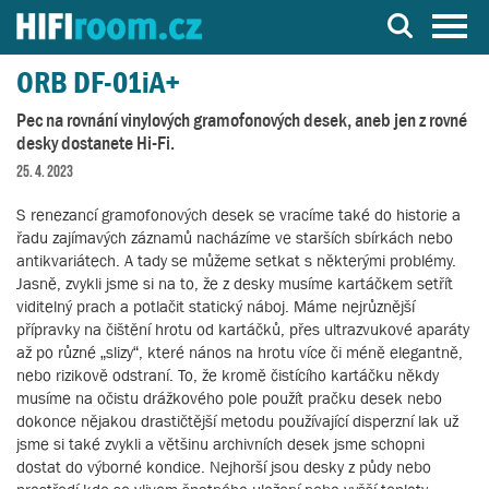
Server o Hi-Fi a AV technice
ORB DF-01iA+
Pec na rovnání vinylových gramofonových desek, aneb jen z rovné
desky dostanete Hi-Fi.
25. 4. 2023
S renezancí gramofonových desek se vracíme také do historie a
řadu zajímavých záznamů nacházíme ve starších sbírkách nebo
antikvariátech. A tady se můžeme setkat s některými problémy.
Jasně, zvykli jsme si na to, že z desky musíme kartáčkem setřít
viditelný prach a potlačit statický náboj. Máme nejrůznější
přípravky na čištění hrotu od kartáčků, přes ultrazvukové aparáty
až po různé „slizy“, které nános na hrotu více či méně elegantně,
nebo rizikově odstraní. To, že kromě čistícího kartáčku někdy
musíme na očistu drážkového pole použít pračku desek nebo
dokonce nějakou drastičtější metodu používající disperzní lak už
jsme si také zvykli a většinu archivních desek jsme schopni
dostat do výborné kondice. Nejhorší jsou desky z půdy nebo