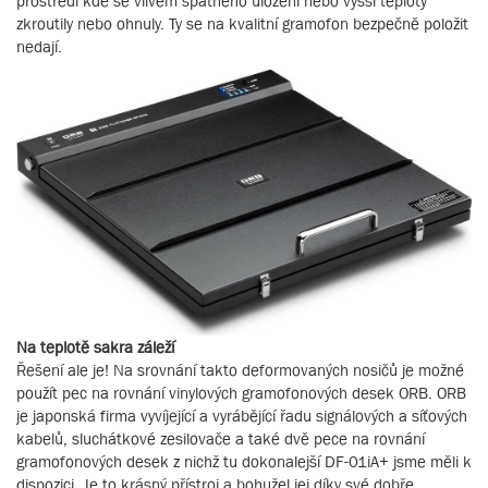
prostředí kde se vlivem špatného uložení nebo vyšší teploty
zkroutily nebo ohnuly. Ty se na kvalitní gramofon bezpečně položit
nedají.
Na teplotě sakra záleží
Řešení ale je! Na srovnání takto deformovaných nosičů je možné
použít pec na rovnání vinylových gramofonových desek ORB. ORB
je japonská firma vyvíjející a vyrábějící řadu signálových a síťových
kabelů, sluchátkové zesilovače a také dvě pece na rovnání
gramofonových desek z nichž tu dokonalejší DF-01iA+ jsme měli k
dispozici. Je to krásný přístroj a bohužel jej díky své dobře