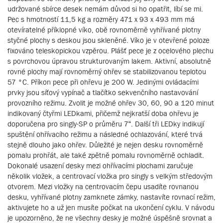
udržované sbírce desek nemám důvod si ho opatřit, líbí se mi.
Pec s hmotností 11,5 kg a rozměry 471 x 93 x 493 mm má
otevíratelné příklopné víko, obě rovnoměrně vyhřívané plotny
styčné plochy s deskou jsou skleněné. Víko je v otevřené poloze
fixováno teleskopickou vzpěrou. Plášť pece je z ocelového plechu
s povrchovou úpravou strukturovaným lakem. Aktivní, absolutně
rovné plochy mají rovnoměrný ohřev se stabilizovanou teplotou
57 °C. Příkon pece při ohřevu je 200 W. Jedinými ovládacími
prvky jsou síťový vypínač a tlačítko sekvenčního nastavování
provozního režimu. Zvolit je možné ohřev 30, 60, 90 a 120 minut
indikovaný čtyřmi LEDkami, přičemž nejkratší doba ohřevu je
doporučena pro singly-SP o průměru 7“. Další tři LEDky indikují
spuštění ohřívacího režimu a následné ochlazování, které trvá
stejně dlouho jako ohřev. Důležité je nejen desku rovnoměrně
pomalu prohřát, ale také zpětně pomalu rovnoměrně ochladit.
Dokonalé usazení desky mezi ohřívacími plochami zaručuje
několik vložek, a centrovací vložka pro singly s velkým středovým
otvorem. Mezi vložky na centrovacím čepu usadíte rovnanou
desku, vyhřívané plotny zamknete zámky, nastavíte rovnací režim,
aktivujete ho a už jen musíte počkat na ukončení cyklu. V návodu
je upozorněno, že ne všechny desky je možné úspěšně srovnat a