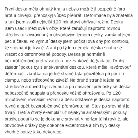
První deska měla ohnutý kraj a nebylo možné ji bezpečně (pro
hrot a chvějku přenosky) vůbec přehrát. Deformace byla znatelná
a tak jsem zvolil nejdelší 120 minutový ohřívací režim. Desku
jsem usadil mezi dvě vložky, které zaručují naprosto rovnou
středovku s vyrovnaným obvodovým lemem desky, zamknul jsem
pec a čekal. Po vyjmutí desky jsem počkal dva dny pro kontrolu,
že srovnání je trvalé. A ani po týdnu neměla deska snahu se
vracet do deformované podoby. Deska je normálně
bezproblémově přehrávatelná bez zvukové degradace. Druhý
zásadní pokus byl s antikvariátní deskou, která měla „lavórovou“
deformaci, zkrátka na jedné straně byla použitelná při použití
clampu, nebo středového závaží. Na druhé straně ležela na
středovce a obvod byl zvednut a při nasazení přenosky se deska
nebezpečně houpala a přenosku vážně ohrožovala. Po 120
minutovém rovnacím režimu a delší odstávce je deska naprosto
rovná a opět bezproblémově přehrávatelná. Stav po srovnání je
trvalý. Třetí a čtvrtý exemplář už nějakými amatérskými pokusy
prošly, podařilo se je dokonale srovnat v horizontální rovině, ale
obvodové drážky byly dokonce excentrické a tím byly desky
vhodné pouze jako dekorace.