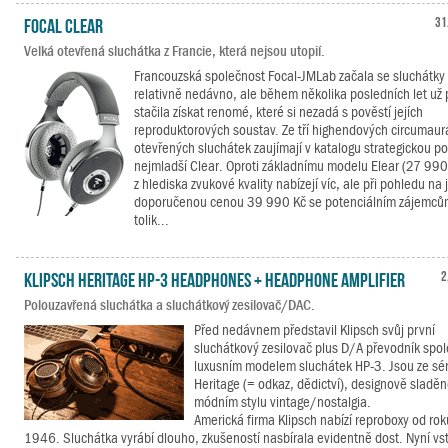
Focal Clear
31
Velká otevřená sluchátka z Francie, která nejsou utopií.
Francouzská společnost Focal-JMLab začala se sluchátky
relativně nedávno, ale během několika posledních let už 
stačila získat renomé, které si nezadá s pověstí jejích
reproduktorových soustav. Ze tří highendových circumaur
otevřených sluchátek zaujímají v katalogu strategickou po
nejmladší Clear. Oproti základnímu modelu Elear (27 990
z hlediska zvukové kvality nabízejí víc, ale při pohledu na 
doporučenou cenou 39 990 Kč se potenciálním zájemcům
tolik...
Klipsch Heritage HP-3 Headphones + Headphone Amplifier
2
Polouzavřená sluchátka a sluchátkový zesilovač/DAC.
Před nedávnem představil Klipsch svůj první
sluchátkový zesilovač plus D/A převodník spo
luxusním modelem sluchátek HP-3. Jsou ze sér
Heritage (= odkaz, dědictví), designově sladěn
módním stylu vintage/nostalgia.
Americká firma Klipsch nabízí reproboxy od rok
1946. Sluchátka vyrábí dlouho, zkušeností nasbírala evidentně dost. Nyní vs