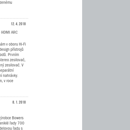
ozenému
12. 4. 2018
 o HDMI ARC
mám v oboru Hi-Fi
esign přístrojů
vodů. Prvním
tereo zesilovač,
ný zesilovač. V
separátní
ní nahrávky.
m, v roce
8. 1. 2018
 výrobce Bowers
aniklé řady 700
odelovou řadu s