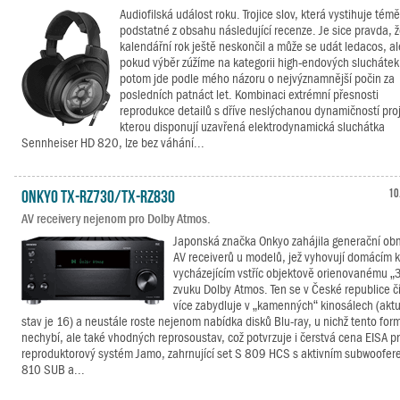
Audiofilská událost roku. Trojice slov, která vystihuje témě
podstatné z obsahu následující recenze. Je sice pravda, 
kalendářní rok ještě neskončil a může se udát ledacos, al
pokud výběr zúžíme na kategorii high-endových sluchátek
potom jde podle mého názoru o nejvýznamnější počin za
posledních patnáct let. Kombinaci extrémní přesnosti
reprodukce detailů s dříve neslýchanou dynamičností pro
kterou disponují uzavřená elektrodynamická sluchátka
Sennheiser HD 820, lze bez váhání...
Onkyo TX-RZ730/TX-RZ830
10
AV receivery nejenom pro Dolby Atmos.
Japonská značka Onkyo zahájila generační o
AV receiverů u modelů, jež vyhovují domácím 
vycházejícím vstříc objektově orienovanému „
zvuku Dolby Atmos. Ten se v České republice č
více zabydluje v „kamenných“ kinosálech (aktu
stav je 16) a neustále roste nejenom nabídka disků Blu-ray, u nichž tento for
nechybí, ale také vhodných reprosoustav, což potvrzuje i čerstvá cena EISA p
reproduktorový systém Jamo, zahrnující set S 809 HCS s aktivním subwoofer
810 SUB a...