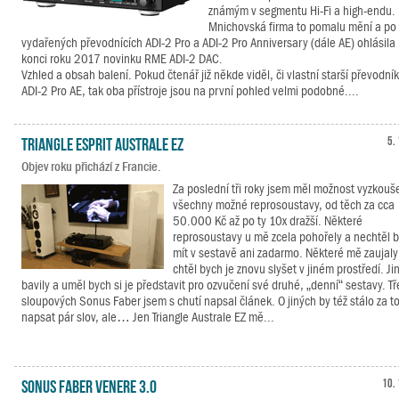
známým v segmentu Hi-Fi a high-endu.
Mnichovská firma to pomalu mění a po
vydařených převodnících ADI-2 Pro a ADI-2 Pro Anniversary (dále AE) ohlásila
konci roku 2017 novinku RME ADI-2 DAC.
Vzhled a obsah balení. Pokud čtenář již někde viděl, či vlastní starší převodn
ADI-2 Pro AE, tak oba přístroje jsou na první pohled velmi podobné....
Triangle Esprit Australe EZ
5.
Objev roku přichází z Francie.
Za poslední tři roky jsem měl možnost vyzkouš
všechny možné reprosoustavy, od těch za cca
50.000 Kč až po ty 10x dražší. Některé
reprosoustavy u mě zcela pohořely a nechtěl b
mít v sestavě ani zadarmo. Některé mě zaujaly
chtěl bych je znovu slyšet v jiném prostředí. J
bavily a uměl bych si je představit pro ozvučení své druhé, „denní“ sestavy. T
sloupových Sonus Faber jsem s chutí napsal článek. O jiných by též stálo za t
napsat pár slov, ale… Jen Triangle Australe EZ mě...
Sonus Faber Venere 3.0
10. 