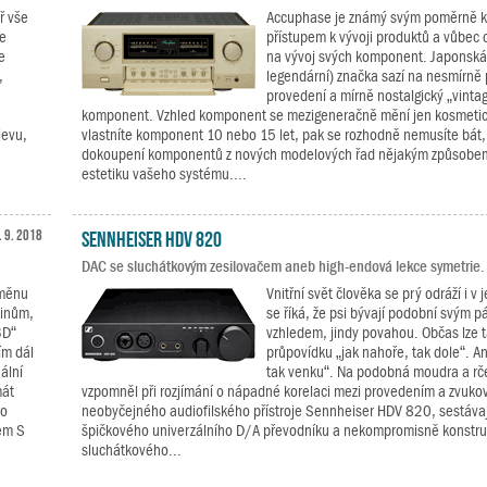
ř vše
Accuphase je známý svým poměrně k
že
přístupem k vývoji produktů a vůbec
e
na vývoj svých komponent. Japonská 
,
legendární) značka sazí na nesmírně 
provedení a mírně nostalgický „vinta
komponent. Vzhled komponent se mezigeneračně mění jen kosmetic
jevu,
vlastníte komponent 10 nebo 15 let, pak se rozhodně nemusíte bát,
dokoupení komponentů z nových modelových řad nějakým způsobem
estetiku vašeho systému....
. 9. 2018
Sennheiser HDV 820
DAC se sluchátkovým zesilovačem aneb high-endová lekce symetrie.
bměnu
Vnitřní svět člověka se prý odráží i v j
kinům,
se říká, že psi bývají podobní svým 
3D“
vzhledem, jindy povahou. Občas lze 
ím dál
průpovídku „jak nahoře, tak dole“. An
ální
tak venku“. Na podobná moudra a rče
mát
vzpomněl při rozjímání o nápadné korelaci mezi provedením a zvuko
ro
neobyčejného audiofilského přístroje Sennheiser HDV 820, sestávaj
em S
špičkového univerzálního D/A převodníku a nekompromisně konstr
sluchátkového...