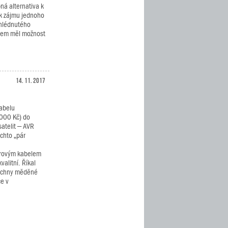
á alternativa k
k zájmu jednoho
vyhlédnutého
sem měl možnost
14. 11. 2017
abelu
000 Kč) do
atelit – AVR
chto „pár
etrovým kabelem
alitní. Říkal
šechny měděné
ce v