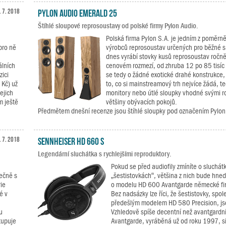
. 7. 2018
Pylon Audio Emerald 25
Štíhlé sloupové reprosoustavy od polské firmy Pylon Audio.
Polská firma Pylon S.A. je jedním z poměr
pro ně
výrobců reprosoustav určených pro běžné s
dnes vyrábí stovky kusů reprosoustav ročně
álních
cenovém rozmezí, od zhruba 12 po 85 tisíc
zici
se tedy o žádné exotické drahé konstrukce,
 Kč) už
to, co si mainstreamový trh nejvíce žádá, t
jejich
monitory nebo útlé sloupky vhodné svými 
 ještě
většiny obývacích pokojů.
Předmětem dnešní recenze jsou štíhlé sloupky pod označením Pylon 
. 7. 2018
Sennheiser HD 660 S
Legendární sluchátka s rychlejšími reproduktory.
Pokud se před audiofily zmíníte o sluchát
lečně s
„šestistovkách“, většina z nich bude hned 
ie
o modelu HD 600 Avantgarde německé fi
é v
Bez nadsázky lze říci, že šestistovky, spol
předešlým modelem HD 580 Precision, jso
u
Vzhledově spíše decentní než avantgardní
tupuje
Avantgarde, vyráběná už od roku 1997, si