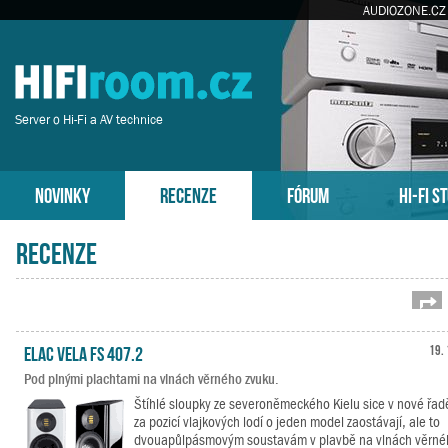
AUDIOZONE.CZ
Server o Hi-Fi a AV technice
NOVINKY
RECENZE
FÓRUM
HI-FI S
Recenze
St
ELAC VELA FS 407.2
19. 
Pod plnými plachtami na vlnách věrného zvuku.
Štíhlé sloupky ze severoněmeckého Kielu sice v nové řad
za pozicí vlajkových lodí o jeden model zaostávají, ale to
dvouapůlpásmovým soustavám v plavbě na vlnách věrné