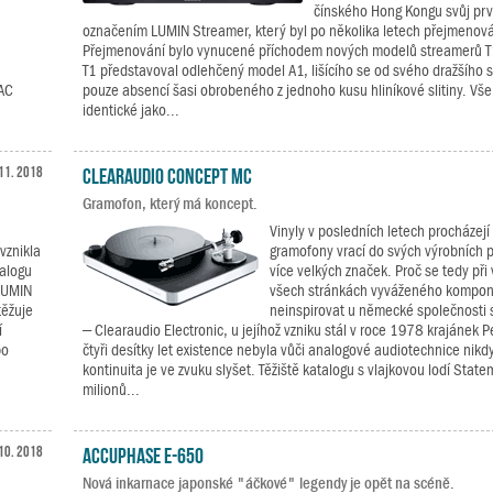
čínského Hong Kongu svůj prv
označením LUMIN Streamer, který byl po několika letech přejmenov
Přejmenování bylo vynucené příchodem nových modelů streamerů T
T1 představoval odlehčený model A1, lišícího se od svého dražšího 
LAC
pouze absencí šasi obrobeného z jednoho kusu hliníkové slitiny. Vše 
identické jako...
11. 2018
Clearaudio Concept MC
Gramofon, který má koncept.
Vinyly v posledních letech procházejí
vznikla
gramofony vrací do svých výrobních 
talogu
více velkých značek. Proč se tedy při
 LUMIN
všech stránkách vyváženého kompon
těžuje
neinspirovat u německé společnosti 
í
– Clearaudio Electronic, u jejíhož vzniku stál v roce 1978 krajánek P
bo
čtyři desítky let existence nebyla vůči analogové audiotechnice nik
kontinuita je ve zvuku slyšet. Těžiště katalogu s vlajkovou lodí State
milionů...
10. 2018
Accuphase E-650
Nová inkarnace japonské "áčkové" legendy je opět na scéně.