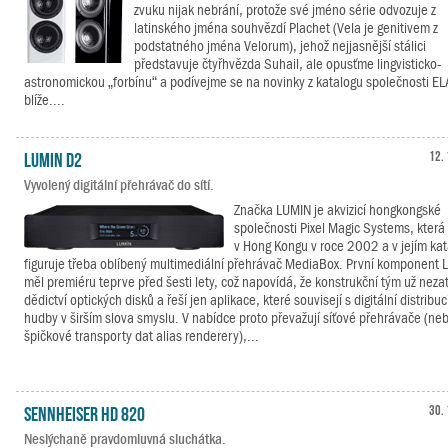
zvuku nijak nebrání, protože své jméno série odvozuje z
latinského jména souhvězdí Plachet (Vela je genitivem z
podstatného jména Velorum), jehož nejjasnější stálici
představuje čtyřhvězda Suhail, ale opusťme lingvisticko-
astronomickou „forbínu“ a podívejme se na novinky z katalogu společnosti E
blíže....
LUMIN D2
12. 
Vyvolený digitální přehrávač do sítí.
Značka LUMIN je akvizicí hongkongské
společnosti Pixel Magic Systems, která 
v Hong Kongu v roce 2002 a v jejím ka
figuruje třeba oblíbený multimediální přehrávač MediaBox. První komponent
měl premiéru teprve před šesti lety, což napovídá, že konstrukční tým už neza
dědictví optických disků a řeší jen aplikace, které souvisejí s digitální distribuc
hudby v širším slova smyslu. V nabídce proto převažují síťové přehrávače (ne
špičkové transporty dat alias renderery),...
Sennheiser HD 820
30. 
Neslýchaně pravdomluvná sluchátka.