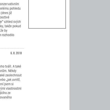
onzervativním
 celému pohledu
(dnes již
poctivé
ge“ vzhled svých
ky, takže pokud
 že by
 rozhodilo
6. 8. 2018
eho tváři. A také
pánům. Někdy
také zaslechnout
ebo „jak uvnitř,
ní jsem si
vými vlastnostmi
ícího ze
uovaného