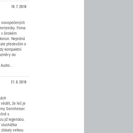
19. 7. 2018
ně novopečených
mrtelníky. Firma
 v širokém
 korun. Nejedná
 ale především o
edy kompaktní
rozměry do
Audio...
21. 6. 2018
kách
vědět, že řeč je
rmy Sennheiser.
ečně s
u již legendou.
 sluchátka
 získaly velkou