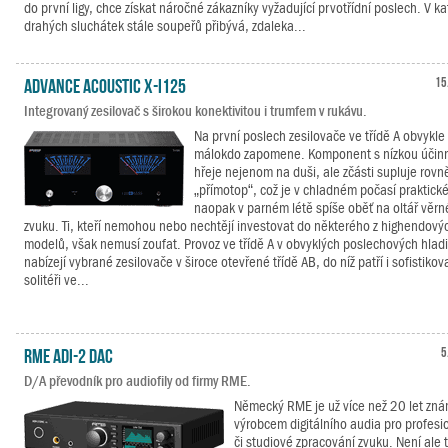
do první ligy, chce získat náročné zákazníky vyžadující prvotřídní poslech. V ka
drahých sluchátek stále soupeřů přibývá, zdaleka...
Advance Acoustic X-I125
15
Integrovaný zesilovač s širokou konektivitou i trumfem v rukávu.
Na první poslech zesilovače ve třídě A obvykle
málokdo zapomene. Komponent s nízkou účinn
hřeje nejenom na duši, ale zčásti supluje rovn
„přímotop“, což je v chladném počasí praktické
naopak v parném létě spíše oběť na oltář věr
zvuku. Ti, kteří nemohou nebo nechtějí investovat do některého z highendový
modelů, však nemusí zoufat. Provoz ve třídě A v obvyklých poslechových hlad
nabízejí vybrané zesilovače v široce otevřené třídě AB, do níž patří i sofistikov
solitéři ve...
RME ADI-2 DAC
5
D/A převodník pro audiofily od firmy RME.
Německý RME je už více než 20 let zn
výrobcem digitálního audia pro profesi
či studiové zpracování zvuku. Není ale 