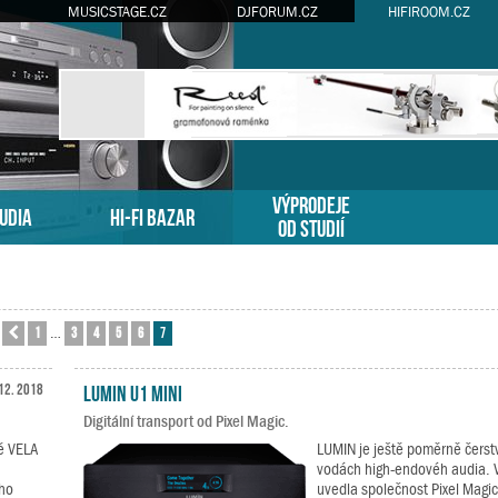
MUSICSTAGE.CZ
DJFORUM.CZ
HIFIROOM.CZ
VÝPRODEJE
TUDIA
HI-FI BAZAR
OD STUDIÍ
1
3
4
5
6
7
ránka
Předchozí
7
z
7
…
12. 2018
LUMIN U1 Mini
Digitální transport od Pixel Magic.
ě VELA
LUMIN je ještě poměrně čerst
vodách high-endovéh audia. 
ho
uvedla společnost Pixel Magi