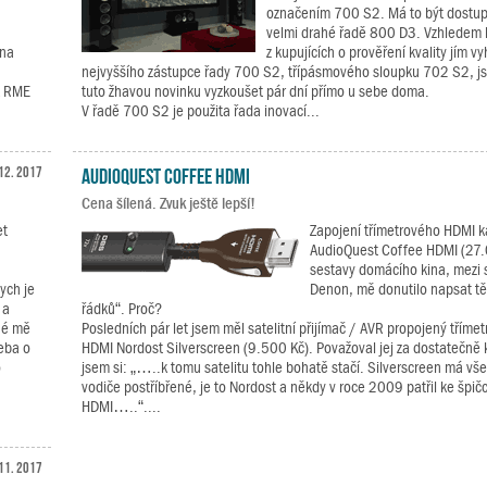
označením 700 S2. Má to být dostupn
velmi drahé řadě 800 D3. Vzhledem 
 na
z kupujících o prověření kvality jím 
nejvyššího zástupce řady 700 S2, třípásmového sloupku 702 S2, j
ík RME
tuto žhavou novinku vyzkoušet pár dní přímo u sebe doma.
V řadě 700 S2 je použita řada inovací...
 12. 2017
AudioQuest Coffee HDMI
Cena šílená. Zvuk ještě lepší!
et
Zapojení třímetrového HDMI k
AudioQuest Coffee HDMI (27.
sestavy domácího kina, mezi s
ych je
Denon, mě donutilo napsat tě
 a
řádků“. Proč?
iné mě
Posledních pár let jsem měl satelitní přijímač / AVR propojený třím
řeba o
HDMI Nordost Silverscreen (9.500 Kč). Považoval jej za dostatečně kv
o
jsem si: „…..k tomu satelitu tohle bohatě stačí. Silverscreen má v
vodiče postříbřené, je to Nordost a někdy v roce 2009 patřil ke špič
HDMI…..“....
11. 2017