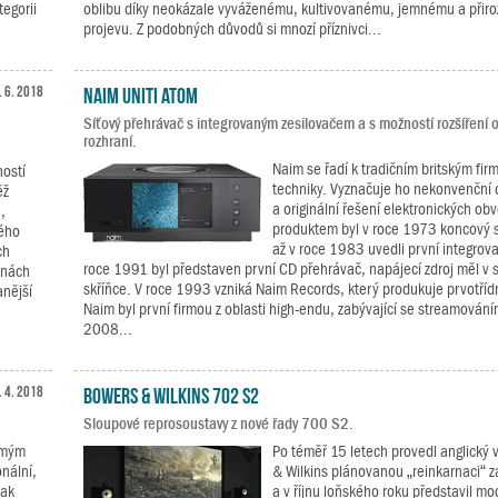
tegorii
oblibu díky neokázale vyváženému, kultivovanému, jemnému a přir
projevu. Z podobných důvodů si mnozí příznivci...
. 6. 2018
Naim Uniti Atom
Síťový přehrávač s integrovaným zesilovačem a s možností rozšíření
rozhraní.
Naim se řadí k tradičním britským fir
ostí
techniky. Vyznačuje ho nekonvenční d
ěž
a originální řešení elektronických ob
,
produktem byl v roce 1973 koncový s
ného
až v roce 1983 uvedli první integrova
ch
roce 1991 byl představen první CD přehrávač, napájecí zdroj měl v 
inách
skříňce. V roce 1993 vzniká Naim Records, který produkuje prvotříd
anější
Naim byl první firmou z oblasti high-endu, zabývající se streamování
2008...
. 4. 2018
Bowers & Wilkins 702 S2
Sloupové reprosoustavy z nové řady 700 S2.
ámým
Po téměř 15 letech provedl anglický
onální,
& Wilkins plánovanou „reinkarnaci“ z
tak
a v říjnu loňského roku představil m