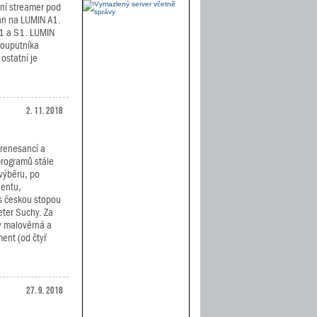
ní streamer pod
án na LUMIN A1.
1 a S1. LUMIN
souputníka
ostatní je
2. 11. 2018
 renesancí a
programů stále
 výběru, po
entu,
s českou stopou
eter Suchy. Za
dy malověrná a
ment (od čtyř
27. 9. 2018