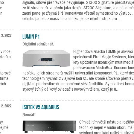
ího
signálu, síťové přehrávače nevyjímaje. ST300 Signature představuje
v.
ze tří streamerů: zepředu jako dvojče ST200 Signature, ale při let
an
zadní panel je zřejmá širší konektivita včetně symetrického výstupu. 
čelního panelu z masivního hliníku, jehož reliéfní strukturu...
. 3. 2022
LUMIN P1
Digitální sdruženář.
 v roce
Highendová značka LUMIN je akvizic
ktorů a
společnosti Pixel Magic Systems, kte
lety upozornila ikonickým multimediá
přehrávačem MediaBox. Koncem loň
ktorové
nabídku jejích streamerů rozšířil univerzální komponent P1, který d
 firma
technologiemi vychází z vlajkové lodi X1, ale kromě síťového přehráv
vých
digitální předzesilovač i nepoměrně širší flexibilitu. Sympatický bon
stylový štíhlý dálkový ovladač s kovovým tělem, který je u...
. 2. 2022
IsoTek V5 Aquarius
Nerušit!
zy
Čím dál tím větší nástup a rozšiřov
zřejmé,
techniky nejen v audio oboru má 
e
svědomí pronikání rušivých slože