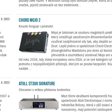
později také název. V McIntosh Group bylo bohužel zřejmé, která ze
značek, jejichž zesilovače se bez elektronek...
. 5. 2022
Chord Mojo 2
Kouzlo funguje i podruhé.
u
Mojo je talisman ze souboru magických prak
ení
který umožňuje zasvěceným Afroameričanům
MKII
využívat nadpřirozené síly tak, aby zlepšili 
stavy
život. Lepší jméno si společnost Chord Electr
 &
jihoanglického Maidstonu pro dnes už ikoni
 však
převodník a sluchátkový zesilovač Mojo ani 
Od roku 2016, kdy získal evropskou cenu EISA, si ve své kategorii v
jednoho z nejúspěšnějších přístrojů, kterých se prodal bezpočet. Roz
nadále...
. 4. 2022
Atoll ST300 Signature
Streamer s velkou přidanou hodnotou.
 2007 a
Mezi třemi desítkami komponentů fr
la
společnosti Atoll Electronique z no
r
městečka Brécey, která v září oslaví 
m
narozeniny, mají poloviční zastoupení