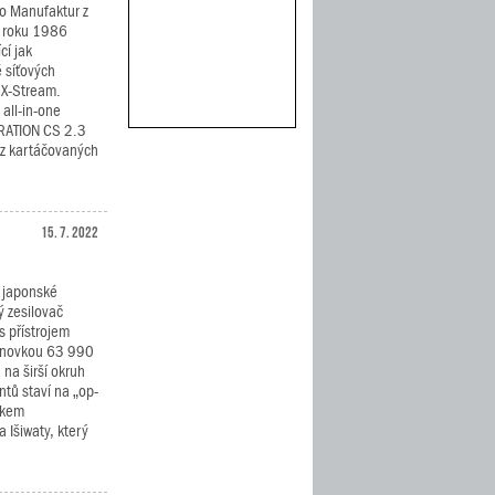
o Manufaktur z
d roku 1986
cí jak
ě síťových
 X-Stream.
 all-in-one
IRATION CS 2.3
i z kartáčovaných
15. 7. 2022
e japonské
ý zesilovač
 přístrojem
enovkou 63 990
 na širší okruh
tů staví na „op-
nkem
 Išiwaty, který