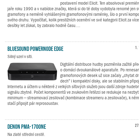
postavení model Elicit. Ten absolvoval premiér
jaře roku 1990 a v nabídce značky, která si do té doby vydobyla renomé jen 
gramofony a neméně vyhlášenými gramofonovými raménky, šlo o první komp
svého druhu. Vypočítat, kolik prestižních ocenění ve své kategorii Elicit za více 
desítky let získal, by zabralo hodně času....
Bluesound POWERNODE EDGE
1.
Silný uzel v síti.
Digitální distribuce hudby pozměnila zažité př
o domácí dvoukanálové aparatuře. Po renesan
gramofonových desek už sice začaly „chytat d
dech“ i kompaktní disky, ale se stabilním připo
Internetu a účtem u některé z velkých síťových služeb jsou další zdroje hudeb
signálu zbytné. Počet komponentů ve zvukovém řetězci se redukuje na nezby
minimum – streamovací zesilovač (kombinace streameru a zesilovače), k ně
stačí připojit pár reprosoustav.
Denon PMA-1700NE
27
Na zlaté střední cestě.