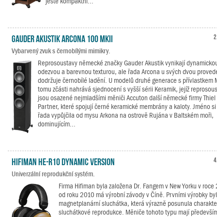
ještě kompaktní...
Gauder Akustik Arcona 100 MKII
2
Vybarvený zvuk s černobílými mimikry.
Reprosoustavy německé značky Gauder Akustik vynikají dynamicko
odezvou a barevnou texturou, ale řada Arcona u svých dvou proved
dodržuje černobílé ladění. U modelů druhé generace s přívlastkem 
tomu zčásti nahrává sjednocení s vyšší sérii Keramik, jejíž reprosou
jsou osazené nejmladšími měniči Accuton další německé firmy Thiel
Partner, které spojují černé keramické membrány a kaloty. Jméno si
řada vypůjčila od mysu Arkona na ostrově Rujána v Baltském moři,
dominujícím...
Hifiman HE-R10 Dynamic Version
4
Univerzální reprodukční systém.
Firma Hifiman byla založena Dr. Fangem v New Yorku v roce
od roku 2010 má výrobní závody v Číně. Prvními výrobky by
magnetplanární sluchátka, která výrazně posunula charakte
sluchátkové reprodukce. Měniče tohoto typu mají předevší