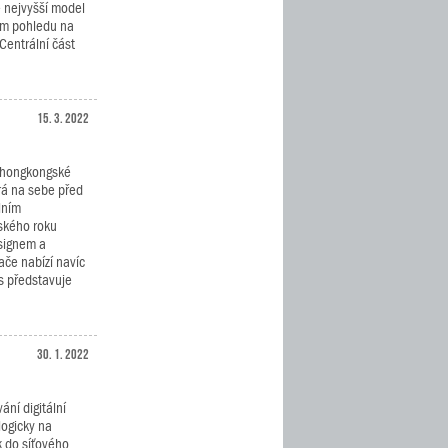
 nejvyšší model
mém pohledu na
Centrální část
15. 3. 2022
í hongkongské
rá na sebe před
lním
ského roku
esignem a
ače nabízí navíc
us představuje
30. 1. 2022
ání digitální
logicky na
k do síťového