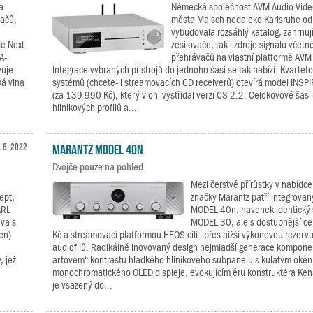
a
Německá společnost AVM Audio Vide
vačů,
města Malsch nedaleko Karlsruhe o
vybudovala rozsáhlý katalog, zahrnují
dě Next
zesilovače, tak i zdroje signálu včetn
A-
přehrávačů na vlastní platformě AVM
vuje
Integrace vybraných přístrojů do jednoho šasi se tak nabízí. Kvarteto
ká vlna
systémů (chcete-li streamovacích CD receiverů) otevírá model INSP
(za 139 990 Kč), který vloni vystřídal verzi CS 2.2. Celokovové šas
hliníkových profilů a...
. 8. 2022
Marantz MODEL 40n
Dvojče pouze na pohled.
Mezi čerstvé přírůstky v nabídc
ept,
značky Marantz patří integrovan
ARL
MODEL 40n, navenek identický s
ava s
MODEL 30, ale s dostupnější c
en)
Kč a streamovací platformou HEOS cílí i přes nižší výkonovou rezervu
audiofilů. Radikálně inovovaný design nejmladší generace komponen
, jež
artovém“ kontrastu hladkého hliníkového subpanelu s kulatým oké
monochromatického OLED displeje, evokujícím éru konstruktéra Kena
je vsazený do...