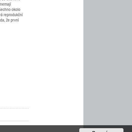
 nemají
všechno okolo
vá reprodukční
da, že první