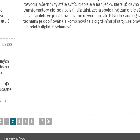
rozvodu. Všechny ty stále svítící displeje a nabíječky, které už dávno
ho
transformátory ale jsou pulzní, digitální, zcela spolehlivě zamořuje 
za
nás a spolehlivě je dál rozšiřováno rozvodnou sítí. Původně analogo
titulů
technika je doplňována a kombinována s digitálními přístroji. Je prav
historické digitální výkonové...
. 1. 2022
elných
lickou
 a
u
strojů
oučasné
ovač
1
2
3
4
5
7
nka
Předchozí
2
z
7
Další
…
.
Zjistit více