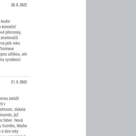
20. 6. 2022
 Audio
n korekční
ové přenosky,
 zesilovačů
na jaře roku
 Thomase
pou uličkou, ale
mu vynálezci
21. 5. 2022
rou založil
tí v
Johnson, získala
Sounds, jež
s faber. Nová
čky Sumiko, Wadia
 o dva roky