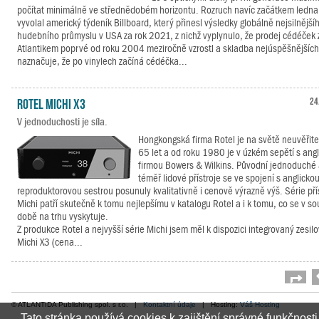
počítat minimálně ve střednědobém horizontu. Rozruch navíc začátkem ledna
vyvolal americký týdeník Billboard, který přinesl výsledky globálně nejsilnější
hudebního průmyslu v USA za rok 2021, z nichž vyplynulo, že prodej cédéček 
Atlantikem poprvé od roku 2004 meziročně vzrostl a skladba nejúspěšnějších 
naznačuje, že po vinylech začíná cédéčka...
Rotel Michi X3
24
V jednoduchosti je síla.
Hongkongská firma Rotel je na světě neuvěřit
65 let a od roku 1980 je v úzkém sepětí s ang
firmou Bowers & Wilkins. Původní jednoduché
téměř lidové přístroje se ve spojení s anglicko
reproduktorovou sestrou posunuly kvalitativně i cenově výrazně výš. Série pří
Michi patří skutečně k tomu nejlepšímu v katalogu Rotel a i k tomu, co se v s
době na trhu vyskytuje.
Z produkce Rotel a nejvyšší série Michi jsem měl k dispozici integrovaný zesil
Michi X3 (cena...
Strá
© ATLANTIDA Publishing spol. s r.o. |
Kontaktní údaje
| Hosting:
Váš Hosting
Tato stránka používá cookies k zajištění správné funkčnosti