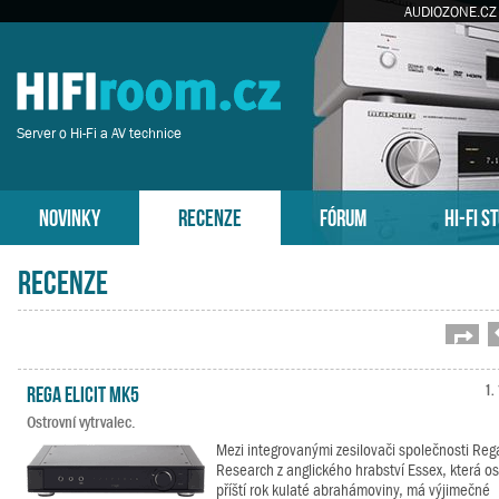
AUDIOZONE.CZ
Server o Hi-Fi a AV technice
NOVINKY
RECENZE
FÓRUM
HI-FI S
Recenze
Strá
Rega Elicit MK5
1.
Ostrovní vytrvalec.
Mezi integrovanými zesilovači společnosti Reg
Research z anglického hrabství Essex, která os
příští rok kulaté abrahámoviny, má výjimečné