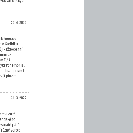
 dvou amerických
22. 4. 2022
tik hoodoo,
 v Karibiku
svůj každodenní
onics z
cký D/A
vybrat nemohla.
ybudoval pověst
víjí přitom
31. 3. 2022
ancouzské
rmandského
dvacáté páté
 různé zdroje