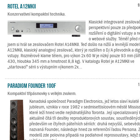
Rotel A12MKII
9
Konzervativní kompaktní technika.
Klasické integrované zesilova
perspektivní pouze za předpo
rozšíření o digitální vstupy a 
o webové služby. Téměř před 
jsem si hrál se zesilovačem Rotel A14MKII. Teď došlo na nižší a levnější model
A12MKII, klasický analogový zesilovač, který je rozšířen o D/A převodník a digi
vstupy. Rozměrově klame tělem, pro výkon 2x 60 W je nízký pouze 93 mm (šíř
430, hloubka 345 mm a hmotnost 8,8 kg). V katalogu Rotel je A12MKII ve
„startovací“ sérii s výstupním výkonem 2x...
Paradigm Founder 100F
1
Kompaktní třípásmovky s velkým zvukem.
Kanadská společnost Paradigm Electronics, jež letos slaví kulaté
jubileum, vznikla v roce 1982 v sedmisettisícovém městě Missis
které leží hned vedle nejlidnatějšího Toronta. Její specializovaný
aktuálně čítá tři desítky reproduktorových soustav, soustředěnýc
především ve čtyřech páteřních sériích: druhá nejvyšší, sebevě
nazvaná Founder, následuje hned za referenční řadou Persona. Z
modelů zde polovina připadá na podlahové reprosoustavy, když 