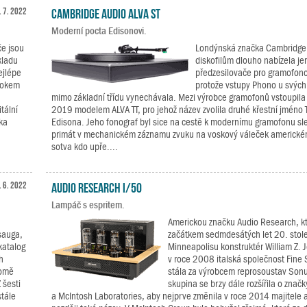
. 7. 2022
Cambridge Audio ALVA ST
Moderní pocta Edisonovi.
če jsou
Londýnská značka Cambridge
kladu
diskofilům dlouho nabízela je
nejlépe
předzesilovače pro gramofon
rokem
protože vstupy Phono u svých
mimo základní třídu vynechávala. Mezi výrobce gramofonů vstoupila 
tální
2019 modelem ALVA TT, pro jehož název zvolila druhé křestní jméno
ka
Edisona. Jeho fonograf byl sice na cestě k modernímu gramofonu sle
primát v mechanickém záznamu zvuku na voskový váleček americké
sotva kdo upře....
. 6. 2022
Audio Research I/50
Lampáč s espritem.
Americkou značku Audio Research, kte
sauga,
začátkem sedmdesátých let 20. stole
 katalog
Minneapolisu konstruktér William Z. 
h
v roce 2008 italská společnost Fine 
domě
stála za výrobcem reprosoustav Sonu
 šesti
skupina se brzy dále rozšířila o zna
stále
a McIntosh Laboratories, aby nejprve změnila v roce 2014 majitele a