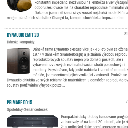
konstantní impedanci nezávislou na kmitočtu a vliv výstupn
odporu zesilovače má na charakter reprodukce minimální vli
Dokonce jsem měl šanci si vyzkoušet nejdražší model Hifim
magnetplanárních sluchátek Shangri-la, komplet sluchátek a impozantního...
Dynaudio Emit 20
21
Dánské kompakty.
Dánská firma Dynaudio existuje více jak 45 let (byla založena
1977 v dánském Skanderborgu) a je známá výrobou reprodu
reproduktorových soustav nejen pro domácí poslech, ale i
vybavením zvukových režií nahrávacích studií poslechovými
monitory. Kdysi dávno, kdy ještě nabízela i samotné reprodu
měniče, jsem oceňoval jejich vynikající vlastnosti. Protože se
Dynaudio chlubila ve svých reklamních materiálech u domácích reproduktoro
soustav používáním výhybek pouze...
Primare DD15
7
Spolehlivý čtenář cédéček.
Kompaktní disky rádoby fundované prognó
zatracovaly už na konci 20. století, ale je 
že s optickými disky první generace musím