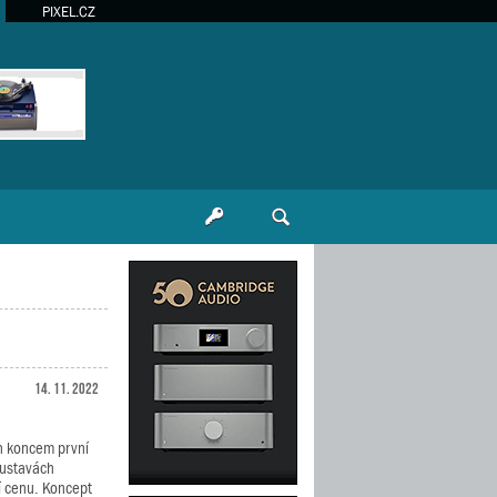
PIXEL.CZ
14. 11. 2022
h koncem první
oustavách
í cenu. Koncept