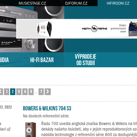
MUSICSTAGE.CZ
DJFORUM.CZ
HIFIROOM.CZ
VÝPRODEJE
TUDIA
HI-FI BAZAR
OD STUDIÍ
1
2
3
4
5
7
nka
Předchozí
2
z
7
Další
…
 12. 2022
Bowers & Wilkins 704 S3
Na doslech referenční série.
a
Řadu 700 uvedla anglická značka Bowers & Wilkins na tr
laví už
dekády našeho tisíciletí, aby v jejích reproduktorových s
nabídla technologie z referenční série 800 za dostupnějš