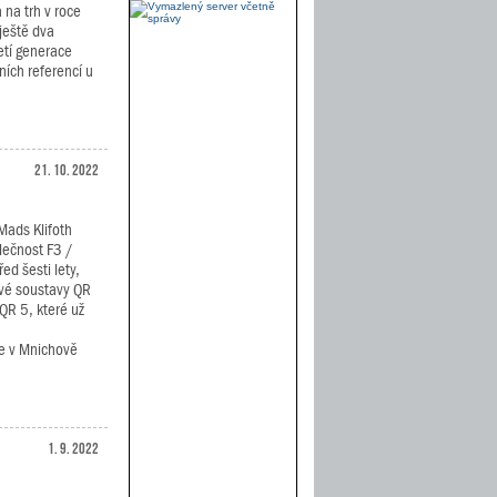
na trh v roce
ještě dva
etí generace
ních referencí u
21. 10. 2022
Mads Klifoth
lečnost F3 /
ed šesti lety,
vé soustavy QR
QR 5, které už
ře v Mnichově
1. 9. 2022