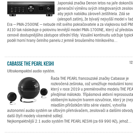
Japonská značka Denon letos na jaře dokončil
generační výměnu svých integrovaných zesilo
aby jejich nabídku zároveň zeštíhlela. Zdá se
(alespoň zatím), že bývalý nejvyšší model v řa
Era – PMA-2500NE – nebude mít svého pokračovatele a za vlajkovou lodí PM
A110 tak následuje o polovinu levnější model PMA-1700NE, který už předsta
cenově dostupnějšího zástupce střední třídy. Vizuální kontinuitu udržuje typic
podél horní hrany čelního panelu z jemně broušeného hliníkového...
Cabasse THE PEARL KESHI
12
Ultrakompaktní audio systém.
Řada THE PEARL francouzské značky Cabasse je
rozkročená zeširoka, což umožňuje modulární konc
který v roce 2019 u premiérového modelu THE PE
předjímal málokdo. Třípásmová aktivní reprosoust
oblíbeným kulovým tvarem ozvučnice, který je (nej
mladším přírůstkům této série vlastní, vytvořila
autonomní audio systém se síťovým přehrávačem, zesilovači a dalšími obvody
další čtyři modely víceméně sdílejí.
Nejkompaktnější 2.1 audio systém THE PEARL KESHI (za 69 990 Kč), jehož...