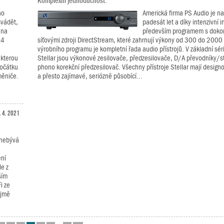
Komplexní jednoduchost.
no
Americká firma PS Audio je na
svádět,
padesát let a díky intenzivní i
 na
především programem s dokon
14
síťovými zdroji DirectStream, které zahrnují výkony od 300 do 2000 V
výrobního programu je kompletní řada audio přístrojů. V základní sérii
 kterou
Stellar jsou výkonové zesilovače, předzesilovače, D/A převodníky/
počátku
phono korekční předzesilovač. Všechny přístroje Stellar mají desig
měniče.
a přesto zajímavé, seriózně působící...
. 4. 2021
 nebývá
ení
le z
ším
i ze
ejmě