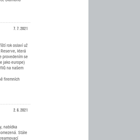
7. 7. 2021
ští rok oslaví už
 Reserve, která
le provedením se
 (e jako europe)
ofilů na našem
ně firemních
2. 6. 2021
y, nabídka
 omezená. Stále
 streamovací