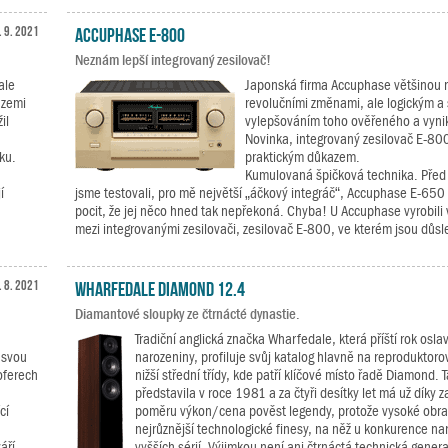
. 9. 2021
Accuphase E-800
Neznám lepší integrovaný zesilovač!
ale
Japonská firma Accuphase většinou n
 zemi
revolučními změnami, ale logickým a
il
vylepšováním toho ověřeného a vynik
Novinka, integrovaný zesilovač E-800
ku.
praktickým důkazem.
Kumulovaná špičková technika. Před 
í
jsme testovali, pro mě největší „áčkový integráč“, Accuphase E-650
pocit, že jej něco hned tak nepřekoná. Chyba! U Accuphase vyrobili 
mezi integrovanými zesilovači, zesilovač E-800, ve kterém jsou důsl
. 8. 2021
Wharfedale Diamond 12.4
Diamantové sloupky ze čtrnácté dynastie.
Tradiční anglická značka Wharfedale, která příští rok osl
 svou
narozeniny, profiluje svůj katalog hlavně na reproduktoro
oferech
nižší střední třídy, kde patří klíčové místo řadě Diamond. 
představila v roce 1981 a za čtyři desítky let má už díky
cí
poměru výkon/cena pověst legendy, protože vysoké obrat
nejrůznější technologické finesy, na něž u konkurence na
áří
vyšších sérií. Výjimkou není ani čtrnáctá technická gene