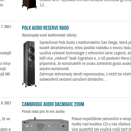
ým
12...
. 7. 2021
Polk Audio Reserve R600
Nastoupily nové kalifornské zálohy.
Společnost Polk Audio z kalifornského San Diega, která pří
kulaté abrahámoviny, letos posílila nabídku o novou řadu
nalejší
využívá vybrané technologie z referenční série Legend, a
blíží více „midové“ řadě Signature e, u níž poslední litera
x Vinyl
připomíná, že konstruktéři ve zvuku zohlednili gusto audi
rojů
starém kontinentě.
rojů MX
Zahrnuje dohromady devět reprosoustav, z nichž lze včet
subwooferů sestavit ozvučení domácího...
. 6. 2021
Cambridge Audio DacMagic 200M
Pravá ruka pro hi-res audio.
, že se
Pokud nepočítáme zahraniční e-shop
hudby nad kvalitou CD u nás zůstává
adalo a
více audiofilů tak využívá vyšší tarif