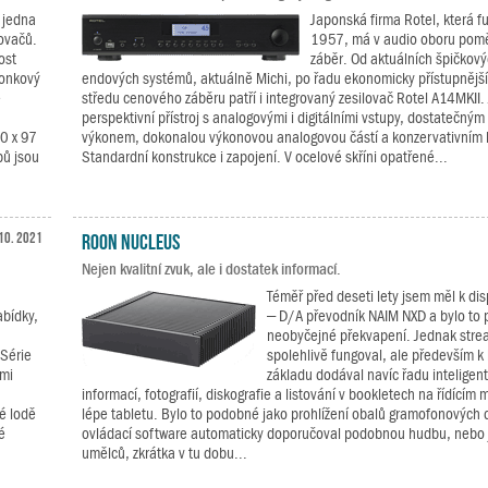
o jedna
Japonská firma Rotel, která f
ovačů.
1957, má v audio oboru pomě
ost
záběr. Od aktuálních špičkový
ronkový
endových systémů, aktuálně Michi, po řadu ekonomicky přístupnějšíc
e
středu cenového záběru patří i integrovaný zesilovač Rotel A14MKII. 
perspektivní přístroj s analogovými i digitálními vstupy, dostatečný
0 x 97
výkonem, dokonalou výkonovou analogovou částí a konzervativním
pů jsou
Standardní konstrukce i zapojení. V ocelové skříni opatřené...
10. 2021
Roon Nucleus
Nejen kvalitní zvuk, ale i dostatek informací.
Téměř před deseti lety jsem měl k dis
abídky,
– D/A převodník NAIM NXD a bylo to 
neobyčejné překvapení. Jednak stre
 Série
spolehlivě fungoval, ale především 
imi
základu dodával navíc řadu inteligen
informací, fotografií, diskografie a listování v bookletech na řídícím
é lodě
lépe tabletu. Bylo to podobné jako prohlížení obalů gramofonových 
é
ovládací software automaticky doporučoval podobnou hudbu, nebo j
umělců, zkrátka v tu dobu...