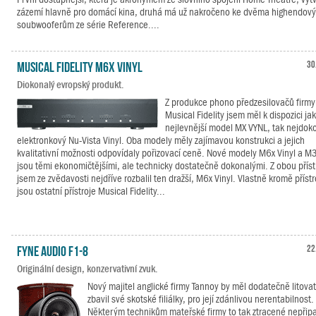
zázemí hlavně pro domácí kina, druhá má už nakročeno ke dvěma highendov
soubwooferům ze série Reference....
Musical Fidelity M6x Vinyl
30
Diokonalý evropský produkt.
Z produkce phono předzesilovačů firmy
Musical Fidelity jsem měl k dispozici jak
nejlevnější model MX VYNL, tak nejdoko
elektronkový Nu-Vista Vinyl. Oba modely měly zajímavou konstrukci a jejich
kvalitativní možnosti odpovídaly pořizovací ceně. Nové modely M6x Vinyl a M3
jsou těmi ekonomičtějšími, ale technicky dostatečně dokonalými. Z obou příst
jsem ze zvědavosti nejdříve rozbalil ten dražší, M6x Vinyl. Vlastně kromě příst
jsou ostatní přístroje Musical Fidelity...
Fyne Audio F1-8
22
Originální design, konzervativní zvuk.
Nový majitel anglické firmy Tannoy by měl dodatečně litovat
zbavil své skotské filiálky, pro její zdánlivou nerentabilnost.
Některým technikům mateřské firmy to tak ztracené nepřip