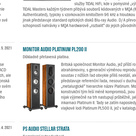
o
služby TIDAL HiFi, kde v pomyslné „výk
hle
TIDAL Masters každým týdnem přibývá souborů kódovaných v MQA (M
o
Authenticated), typicky s vzorkovacím kmitočtem 96 kHz a hloubkou 
e své
jinak představuje standard optických disků Blu-ray Audio. D/A převo
schopností nahrávky v MQA hardwarově „rozbalit“ do jejich původníh
. 5. 2021
Monitor Audio Platinum PL200 II
Důkladně přetavená platina.
 se
Britská společnost Monitor Audio, jež příští ro
SACD
abrahámoviny, s generační výměnou reprodu
ch, ale
soustav z nižších řad obvykle příliš neotálí, a
ponská
představuje referenční řada, nesoucí v duchu
e svém
„metalurgické“ hierarchie název Platinum. Mo
že
konstrukční tým řeší méně kompromisů, jsou
ího
nijak výjimečně na trh nastupují průběžně, ja
inkarnaci Platinum II. Tady se zatím naposledy
vlajkové lodi Platinum PL500 II, jež v katalogu
. 4. 2021
PS Audio Stellar Strata