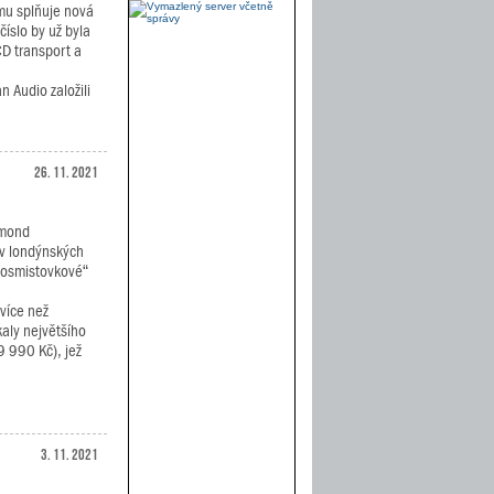
imu splňuje nová
íslo by už byla
CD transport a
 Audio založili
26. 11. 2021
amond
 v londýnských
 „osmistovkové“
 více než
kaly největšího
 990 Kč), jež
3. 11. 2021