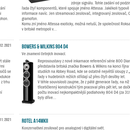
zdroje signálu. Tohle zadání od podz
rání
řada čtyř komponentů, které spojuje jméno Attessa. Jakékoli typově č
i
informace navíc. Jen streamovací zesilovač, integrovaný zesilovač, 
phon.
gramofon.
Komu zní jméno Attessa exoticky, možná netuší, že společnost Roksan
v britské metropoli v...
12. 2021
Bowers & Wilkins 804 D4
Ve znamení četných inovací.
t stále
Reprosoustavy z nové inkarnace referenční série 800 Di
ými
představila britská značka Bowers & Wilkins na konci října
sičů se
studiích na Abbey Road, kde se ostatně největší sloupy z
rodukce
řady v hudebních režiích střídají už přes čtyři desítky let.
 z trhu
V téhle souvislosti zaujme, že z páté generace řady, na níž
třicetičlenný konstrukční tým pracoval přes pět let, se doč
ní
počtu inovací nejkompaktnější podlahovky 804 D4 (za 319
byly dříve...
 11. 2021
Rotel A14MKII
Konzervativní zesilovač pro analogový i digitální svět.