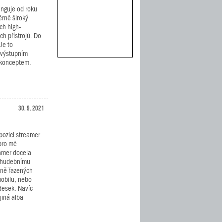
unguje od roku
rně široký
ch high-
h přístrojů. Do
Je to
m výstupním
 konceptem.
30. 9. 2021
pozici streamer
pro mě
amer docela
k hudebnímu
tně řazených
 mobilu, nebo
desek. Navíc
iná alba