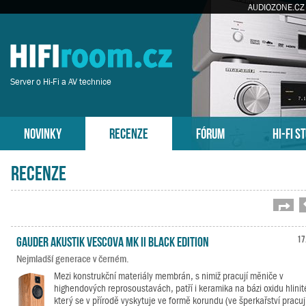
AUDIOZONE.CZ
Server o Hi-Fi a AV technice
NOVINKY
RECENZE
FÓRUM
HI-FI S
Recenze
Strá
Gauder Akustik Vescova MK II Black Edition
17
Nejmladší generace v černém.
Mezi konstrukční materiály membrán, s nimiž pracují měniče v
highendových reprosoustavách, patří i keramika na bázi oxidu hlinit
který se v přírodě vyskytuje ve formě korundu (ve šperkařství pracuj