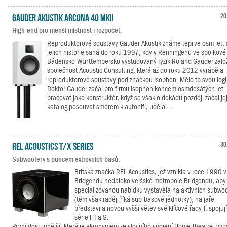
Gauder Akustik Arcona 40 MKII
20
High-end pro menší místnost i rozpočet.
Reproduktorové soustavy Gauder Akustik známe teprve osm let, 
jejich historie sahá do roku 1997, kdy v Renningenu ve spolkové
Bádensko-Württembersko vystudovaný fyzik Roland Gauder založ
společnost Acoustic Consulting, která až do roku 2012 vyráběla
reproduktorové soustavy pod značkou Isophon. Mělo to svou logi
Doktor Gauder začal pro firmu Isophon koncem osmdesátých let
pracovat jako konstruktér, když se však o dekádu později začal jej
katalog posouvat směrem k autohifi, udělal...
REL Acoustics T/x Series
30
Subwoofery s puncem extrovních basů.
Britská značka REL Acoustics, jež vznikla v roce 1990 v
Bridgendu nedaleko velšské metropole Bridgendu, aby
specializovanou nabídku vystavěla na aktivních subwo
(těm však raději říká sub-basové jednotky), na jaře
představila novou vyšší větev své klíčové řady T, spojují
série HT a S.
První dostupnější, která je akronymem ze slovního spojení Home Theatre, vytv