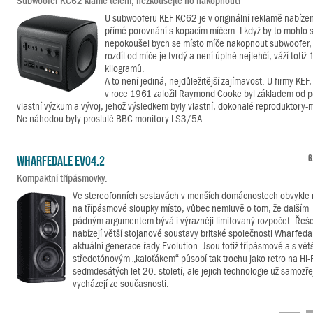
Subwoofer KC62 klame tělem, nezkoušejte ho nakopnout!
U subwooferu KEF KC62 je v originální reklamě nabíze
přímé porovnání s kopacím míčem. I když by to mohlo 
nepokoušel bych se místo míče nakopnout subwoofer,
rozdíl od míče je tvrdý a není úplně nejlehčí, váží totiž 
kilogramů.
A to není jediná, nejdůležitější zajímavost. U firmy KEF,
v roce 1961 založil Raymond Cooke byl základem od 
vlastní výzkum a vývoj, jehož výsledkem byly vlastní, dokonalé reproduktory-
Ne náhodou byly proslulé BBC monitory LS3/5A...
Wharfedale EVO4.2
6
Kompaktní třípásmovky.
Ve stereofonních sestavách v menších domácnostech obvykle
na třípásmové sloupky místo, vůbec nemluvě o tom, že dalším
pádným argumentem bývá i výrazněji limitovaný rozpočet. Řeš
nabízejí větší stojanové soustavy britské společnosti Wharfeda
aktuální generace řady Evolution. Jsou totiž třípásmové a s vět
středotónovým „kaloťákem“ působí tak trochu jako retro na Hi-F
sedmdesátých let 20. století, ale jejich technologie už samozř
vycházejí ze současnosti.