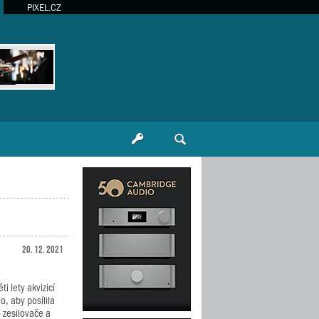
PIXEL.CZ
20. 12. 2021
i lety akvizicí
o, aby posílila
 zesilovače a