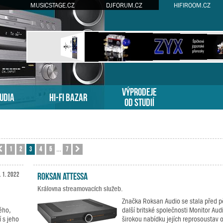
MUSICSTAGE.CZ
DJFORUM.CZ
HIFIROOM.CZ
VÝPRODEJE
TUDIA
HI-FI BAZAR
OD STUDIÍ
1
2
3
4
5
7
nka
Předchozí
3
z
7
Další
…
. 1. 2022
Roksan Attessa
Královna streamovacích služeb.
Značka Roksan Audio se stala před pět
ého,
další britské společnosti Monitor Audi
í s jeho
širokou nabídku jejích reprosoustav o