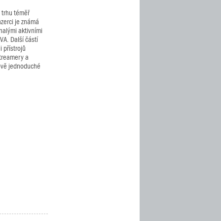
 trhu téměř
nzerci je známá
alými aktivními
A. Další částí
 přístrojů
streamery a
nově jednoduché