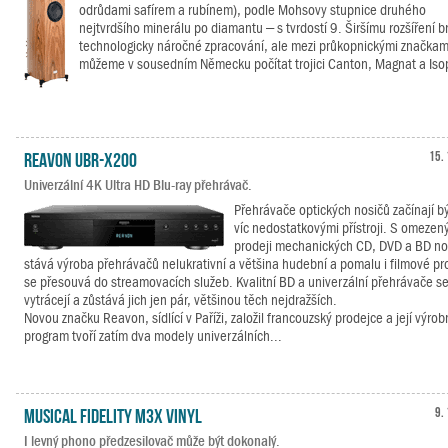
odrůdami safírem a rubínem), podle Mohsovy stupnice druhého
nejtvrdšího minerálu po diamantu – s tvrdostí 9. Širšímu rozšíření b
technologicky náročné zpracování, ale mezi průkopnickými značkam
můžeme v sousedním Německu počítat trojici Canton, Magnat a Iso
Reavon UBR-X200
15. 
Univerzální 4K Ultra HD Blu-ray přehrávač.
Přehrávače optických nosičů začínají bý
víc nedostatkovými přístroji. S omezen
prodeji mechanických CD, DVD a BD no
stává výroba přehrávačů nelukrativní a většina hudební a pomalu i filmové p
se přesouvá do streamovacích služeb. Kvalitní BD a univerzální přehrávače se
vytrácejí a zůstává jich jen pár, většinou těch nejdražších.
Novou značku Reavon, sídlící v Paříži, založil francouzský prodejce a její výrob
program tvoří zatím dva modely univerzálních...
Musical Fidelity M3x Vinyl
9.
I levný phono předzesilovač může být dokonalý.