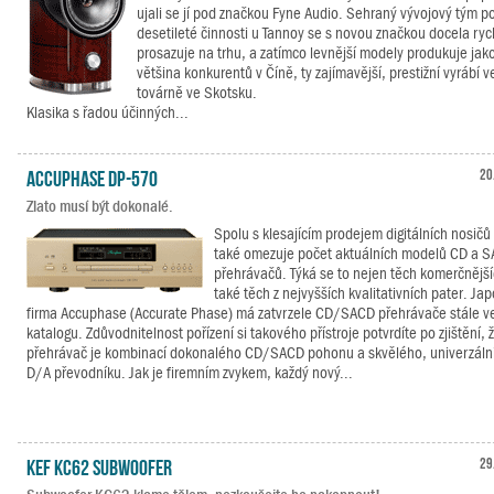
ujali se jí pod značkou Fyne Audio. Sehraný vývojový tým p
desetileté činnosti u Tannoy se s novou značkou docela ryc
prosazuje na trhu, a zatímco levnější modely produkuje jak
většina konkurentů v Číně, ty zajímavější, prestižní vyrábí v
továrně ve Skotsku.
Klasika s řadou účinných...
Accuphase DP-570
20
Zlato musí být dokonalé.
Spolu s klesajícím prodejem digitálních nosičů
také omezuje počet aktuálních modelů CD a 
přehrávačů. Týká se to nejen těch komerčnější
také těch z nejvyšších kvalitativních pater. Ja
firma Accuphase (Accurate Phase) má zatvrzele CD/SACD přehrávače stále v
katalogu. Zdůvodnitelnost pořízení si takového přístroje potvrdíte po zjištění, 
přehrávač je kombinací dokonalého CD/SACD pohonu a skvělého, univerzáln
D/A převodníku. Jak je firemním zvykem, každý nový...
KEF KC62 Subwoofer
29