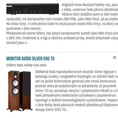
Anglická firma Musical Fidelity má, jak
z mála, ucelenou řadu phono předzesil
Většinu těch dražších jsem si měl možn
vyzkoušet, od startovacího mini modelu MX VYNL, přes M6x Vinyl, až po elekt
Nu-Vista Vinyl. V celé phono řadě mi chybí pouze model M3x Vinyl, na který s
podíváme v této recenzi.
Předzesilovač klame tělem, má stejný komponentní rozměr jako M6x Vinyl (44
x 385 mm, hmotnost 6,4 kg) a všechny ovládací prvky, kromě přepínače vstu
shodné jako u...
Monitor Audio Silver 500 7G
26. 
Stříbro bývá někdy nad zlato.
Oblíbená řada reproduktorových soustav Silver figuruje v
katalogu značky z anglického Rayleighu ve střední části n
ale na počet technických generací zde nemá konkurenci,
protože letos po prázdninách se představila už posedmé.
Silver 7G se vyznačuje novými i vylepšenými měniči a s n
také přeladěnými elektrickými výhybkami s pozměněnou
topologií a dalšími technologickými vychytávkami. Vlajkov
v čele flotily šesti párových modelů představují třípásmov
sloupy Silver 500 7G...