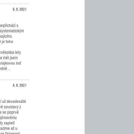
6. 9. 2021
epřichází s
 systematickým
ajícího.
 je toho
několika lety
 a měl jsem
vlajkovou loď
edně...
6. 8. 2021
aví už devadesáté
vé soustavy z
Ta se poprvé
 zajímavému
y zaplatí
razíme až u
race Diamond