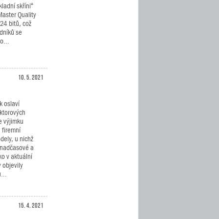
ladní skříni“
aster Quality
24 bitů, což
dníků se
o...
10. 5. 2021
k oslaví
ktorových
le výjimku
 firemní
dely, u nichž
 nadčasové a
ko v aktuální
 objevily
...
15. 4. 2021