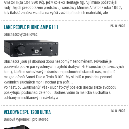
Amator II (za 104 990 Kč), jež v kolekci Heritage figurují mimo početnější
řady. Jejich předobrazem představují soustavy Minima Amator z roku 1992,
kdy italská značka vsadila na vyšší využití přírodních materiálů, ale...
Lake People Phone-Amp G111
26. 8. 2020
Sluchátkový zesilovač.
Sluchátka jsou již dlouhou dobu nesporným fenoménem. Původně je
používalo pouze pár vyvolených majitelů drahých Hi-FI soustav (a tuzexových
kont), kteří se schovívavým úsměvem poslouchali starosti nás, majitelů
magnetofonů Sonet Duo a Tesla B100. My si totiž o poslechu pomocí
kvalitních sluchátek mohli nechat jen zdát...
Po nástupu „walkmanů“ však sluchátkový poslech dostal skrze svobodu
poskytující posluchači zelenou. Dodnes vidím ta maličká sluchátka s
odrbanými molitanovými návleky a...
Velodyne SPL-1200 Ultra
14. 8. 2020
Basová výpomoc i pro stereo.