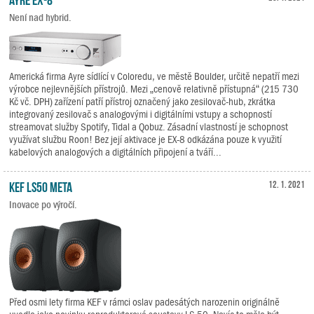
Není nad hybrid.
Americká firma Ayre sídlící v Coloredu, ve městě Boulder, určitě nepatří mezi
výrobce nejlevnějších přístrojů. Mezi „cenově relativně přístupná“ (215 730
Kč vč. DPH) zařízení patří přístroj označený jako zesilovač-hub, zkrátka
integrovaný zesilovač s analogovými i digitálními vstupy a schopností
streamovat služby Spotify, Tidal a Qobuz. Zásadní vlastností je schopnost
využívat službu Roon! Bez její aktivace je EX-8 odkázána pouze k využití
kabelových analogových a digitálních připojení a tváří...
KEF LS50 Meta
12. 1. 2021
Inovace po výročí.
Před osmi lety firma KEF v rámci oslav padesátých narozenin originálně