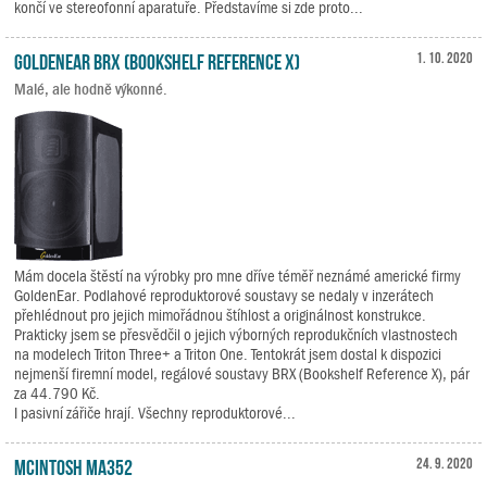
končí ve stereofonní aparatuře. Představíme si zde proto...
GoldenEar BRX (Bookshelf Reference X)
1. 10. 2020
Malé, ale hodně výkonné.
Mám docela štěstí na výrobky pro mne dříve téměř neznámé americké firmy
GoldenEar. Podlahové reproduktorové soustavy se nedaly v inzerátech
přehlédnout pro jejich mimořádnou štíhlost a originálnost konstrukce.
Prakticky jsem se přesvědčil o jejich výborných reprodukčních vlastnostech
na modelech Triton Three+ a Triton One. Tentokrát jsem dostal k dispozici
nejmenší firemní model, regálové soustavy BRX (Bookshelf Reference X), pár
za 44.790 Kč.
I pasivní zářiče hrají. Všechny reproduktorové...
McIntosh MA352
24. 9. 2020