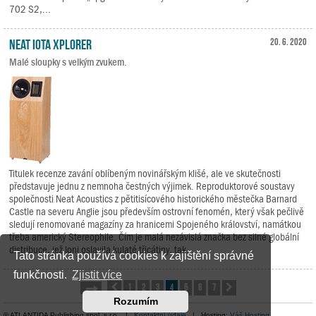
702 S2,...
Neat Iota Xplorer
20. 6. 2020
Malé sloupky s velkým zvukem.
Titulek recenze zavání oblíbeným novinářským klišé, ale ve skutečnosti
představuje jednu z nemnoha čestných výjimek. Reproduktorové soustavy
společnosti Neat Acoustics z pětitisícového historického městečka Barnard
Castle na severu Anglie jsou především ostrovní fenomén, který však pečlivě
sledují renomované magazíny za hranicemi Spojeného království, namátkou
třeba americký Stereophile. Čím je malá nezávislá značka bez silné globální
distribuce, jež loni oslavila kulaté třicátiny, tak...
Tato stránka používá cookies k zajištění správné
funkčnosti.
Zjistit více
1
2
3
4
5
6
7
Stránka
Předchozí
4
z
7
Další
Rozumím
© ATLANTIDA Publishing spol. s r.o. |
Kontaktní údaje
| Hosting:
Váš Hosting