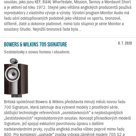
soustav, jako jsou KEF, B&W, Wharfedale, Mission, Tannoy a Mordaunt Short
a je aktivní od roku 1972. Stejně jako většina anglických producentů používá
reproduktory z vlastního vývoje a výroby. Výrobní program Monitor Audio má
řadu sérií odstupňovaných podobně jako vítězové ve sportu, bronzové,
stříbrné, zlaté a dokonce platinové, mimo tuto stupnici je série Monitor a
soustavy Studio. Nejnižší bronzová řada byla...
Bowers & Wilkins 705 Signature
9. 7. 2020
Sedmistovky s novou formou i obsahem.
Britská společnost Bowers & Wilkins představila minulý měsíc novou řadu
700 Signature, která zahrnuje dva vybrané modely z prostřední série,
sbližující technologie referenčních „osmistovkových“ a nejdostupnějších
„šestistovkových“ reproduktorových soustav. Koncept přívlastkových modelů
Signature, jež spojují exkluzívní povrchovou úpravu s dalšími
nadstandardními prvky, využila anglická značka vůbec poprvé mimo řadu
800. Pro komplexní „upgrade“ značka vybrala záměrně modely 705 S2 a