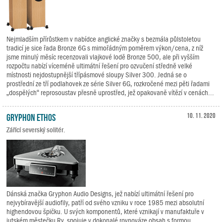
Nejmladším přírůstkem v nabídce anglické značky s bezmála půlstoletou
tradicí je sice řada Bronze 6G s mimořádným poměrem výkon/cena, z níž
jsme minulý měsíc recenzovali vlajkové lodě Bronze 500, ale při vyšším
rozpočtu nabízí víceméně ultimátní řešení pro ozvučení středně velké
místnosti nejdostupnější třípásmové sloupy Silver 300. Jedná se o
prostřední ze tří podlahovek ze série Silver 6G, rozkročené mezi pěti řadami
„dospělých“ reprosoustav přesně uprostřed, jež opakovaně vítězí v cenách...
Gryphon Ethos
10. 11. 2020
Zářící severský solitér.
Dánská značka Gryphon Audio Designs, jež nabízí ultimátní řešení pro
nejvybíravější audiofily, patří od svého vzniku v roce 1985 mezi absolutní
highendovou špičku. U svých komponentů, které vznikají v manufaktuře v
jutském městečku Ry, spojuje v dokonalé rovnováze obsah s formou.