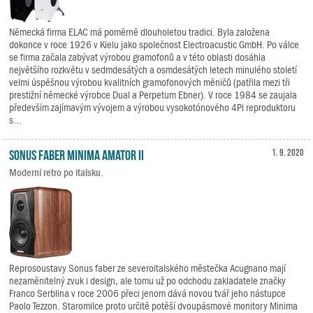
Německá firma ELAC má poměrně dlouholetou tradici. Byla založena
dokonce v roce 1926 v Kielu jako společnost Electroacustic GmbH. Po válce
se firma začala zabývat výrobou gramofonů a v této oblasti dosáhla
největšího rozkvětu v sedmdesátých a osmdesátých letech minulého století
velmi úspěšnou výrobou kvalitních gramofonových měničů (patřila mezi tři
prestižní německé výrobce Dual a Perpetum Ebner). V roce 1984 se zaujala
především zajímavým vývojem a výrobou vysokotónového 4Pi reproduktoru
s...
Sonus faber Minima Amator II
1. 9. 2020
Moderní retro po italsku.
Reprosoustavy Sonus faber ze severoitalského městečka Acugnano mají
nezaměnitelný zvuk i design, ale tomu už po odchodu zakladatele značky
Franco Serblina v roce 2006 přeci jenom dává novou tvář jeho nástupce
Paolo Tezzon. Staromilce proto určitě potěší dvoupásmové monitory Minima