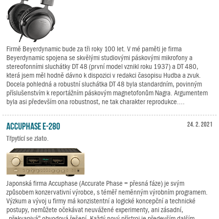
Firmě Beyerdynamic bude za tři roky 100 let. V mé paměti je firma
Beyerdynamic spojena se skvělými studiovými páskovými mikrofony a
stereofonními sluchátky DT 48 (první model vznikl roku 1937) a DT 480,
která jsem měl hodně dávno k dispozici v redakci časopisu Hudba a zvuk.
Docela pohledná a robustní sluchátka DT 48 byla standardním, povinným
příslušenstvím k reportážním páskovým magnetofonům Nagra. Argumentem
byla asi především ona robustnost, ne tak charakter reprodukce....
Accuphase E-280
24. 2. 2021
Třpytící se zlato.
Japonská firma Accuphase (Accurate Phase = přesná fáze) je svým
způsobem konzervativní výrobce, s téměř neměnným výrobním programem.
Výzkum a vývoj u firmy má konzistentní a logické koncepční a technické
postupy, nemůžete očekávat neuvážené experimenty, ani zásadní,
„překvapivá“ obvodová řešení. Každý nový přístroj je především dalším