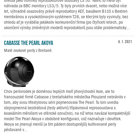
uvedla jako novinku reproduktorové soustavy LS 50. Navíc to měla být
náhrada za BBC monitory LS3/5. Ty byly prvních dvacet, nebo možná více
let, výhradně osazovány právě reproduktory KEF, basákem B110 s Bextren
membránou a vysokotónovým systémem T28, se kterými byly vyvinuty, bez
ohledu ať je vyráběla jakákoliv konkurenční firma (po čtyřiceti letech, po
ukončení výroby zmíněných modelů reproduktorů jsou stále problematicky...
Cabasse The Pearl Akoya
4. 1. 2021
Malé zvukové perly z Bretaně.
Chov perlorodek je doménou teplých moří jihovýchodní Asie, ale to
francouzské firmě Cabasse z bretaňského městečka Plouzané nebránilo v
tom, aby svou lifestylovou sérii pojmenovala The Pearl. Tu loni uvedla
stejnojmenná bezdrátová (tedy aktivní) třípásmová reprosoustava s
koaxiálním měničem ve sférické ozvučnici, na níž letos navázal kompaktnější
model The Pearl Akoya v obdobné konfiguraci, což naznačuje i dovětek.
Akoya se jmenují menší (a tím pádem dostupnější) kultivované perly
pěstované v...