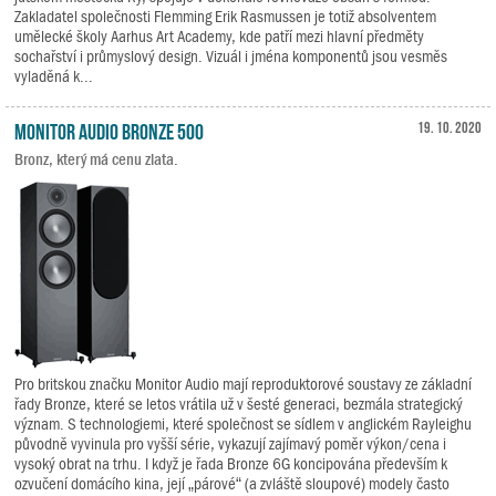
Zakladatel společnosti Flemming Erik Rasmussen je totiž absolventem
umělecké školy Aarhus Art Academy, kde patří mezi hlavní předměty
sochařství i průmyslový design. Vizuál i jména komponentů jsou vesměs
vyladěná k...
Monitor Audio Bronze 500
19. 10. 2020
Bronz, který má cenu zlata.
Pro britskou značku Monitor Audio mají reproduktorové soustavy ze základní
řady Bronze, které se letos vrátila už v šesté generaci, bezmála strategický
význam. S technologiemi, které společnost se sídlem v anglickém Rayleighu
původně vyvinula pro vyšší série, vykazují zajímavý poměr výkon/cena i
vysoký obrat na trhu. I když je řada Bronze 6G koncipována především k
ozvučení domácího kina, její „párové“ (a zvláště sloupové) modely často