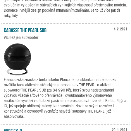
evolučním vylepšením stávajících vynikajících vlastností předchozího modelu.
Dokonce i vnější design podléhá minimálním změnám. Je to už více jak tři
roky, kdy...
Cabasse THE PEARL SUB
4. 2. 2021
Víc než jen subwoofer.
Francouzská značka z bretaňského Plouzané na sklonku minulého roku
rozšířila řadu aktivních sférických reprosoustav THE PEARL o aktivní
subwoofer THE PEARL SUB (za 84 990 Kč), který svou nadstandardní
výbavou včetně síťového přehrávače i dvoukanálového výkonového
zesilovače vychází vstříc také pasivním reprosoustavám ze sérií Baltic, Riga a
iO, jež spojuje oblíbený kulový tvar ozvučnic. Novinka svými rozměry i
konstrukčně a obvodově vychází z největší soustavy THE PEARL, jež
absolvovala...
Ayre EX-8
20. 1. 2021