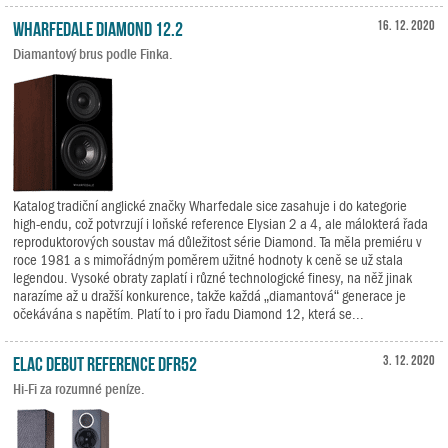
Wharfedale Diamond 12.2
16. 12. 2020
Diamantový brus podle Finka.
Katalog tradiční anglické značky Wharfedale sice zasahuje i do kategorie
high-endu, což potvrzují i loňské reference Elysian 2 a 4, ale málokterá řada
reproduktorových soustav má důležitost série Diamond. Ta měla premiéru v
roce 1981 a s mimořádným poměrem užitné hodnoty k ceně se už stala
legendou. Vysoké obraty zaplatí i různé technologické finesy, na něž jinak
narazíme až u dražší konkurence, takže každá „diamantová“ generace je
očekávána s napětím. Platí to i pro řadu Diamond 12, která se...
ELAC Debut Reference DFR52
3. 12. 2020
Hi-Fi za rozumné peníze.