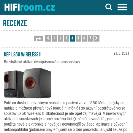
Server o Hi-Fi a AV technice
Recenze
1
2
3
4
5
6
7
Stránka
Předchozí
4
z
7
Další
KEF LS50 Wireless II
23. 3. 2021
Bezdrátové aktivní dvoupásmové reprosoustavy.
Poté co došlo k převratným změnám u pasivní verze LS50 Meta, logicky se
nabízela možnost převzít nový koaxiální měnič i do aktivní bezdrátové verze
soustav LS50 Wireless II. Skutečnost je ale opět zajímavější. V inovovaných
aktivních soustavách je kromě nového Uni-Q měniče dvanácté generace
použita nová elektronika a nová je i dokonalejší ovládací aplikace s původní
nekompatibilní (pokusem omylem jsem se o tom přesvědčil a ujistil se, že po