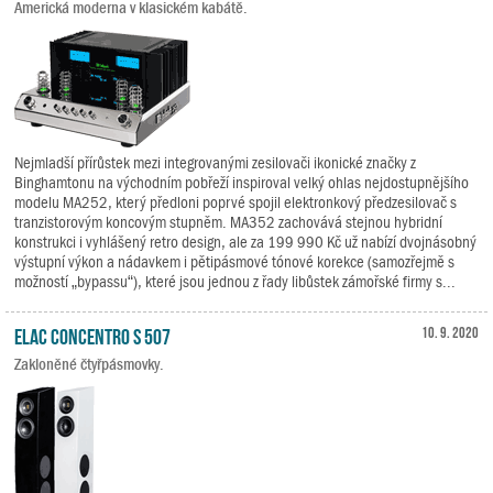
Americká moderna v klasickém kabátě.
Nejmladší přírůstek mezi integrovanými zesilovači ikonické značky z
Binghamtonu na východním pobřeží inspiroval velký ohlas nejdostupnějšího
modelu MA252, který předloni poprvé spojil elektronkový předzesilovač s
tranzistorovým koncovým stupněm. MA352 zachovává stejnou hybridní
konstrukci i vyhlášený retro design, ale za 199 990 Kč už nabízí dvojnásobný
výstupní výkon a nádavkem i pětipásmové tónové korekce (samozřejmě s
možností „bypassu“), které jsou jednou z řady libůstek zámořské firmy s...
ELAC Concentro S 507
10. 9. 2020
Zakloněné čtyřpásmovky.