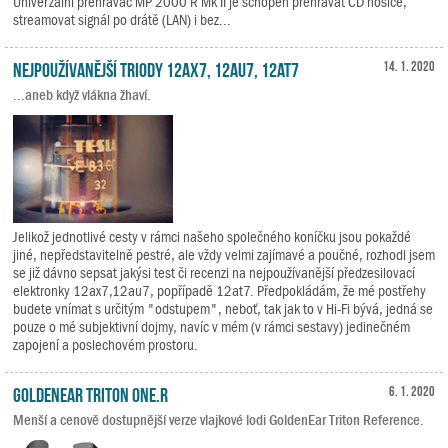
Univerzální přehrávač MP 2000 R Mk II je schopen přehrávat CD nosiče,
streamovat signál po drátě (LAN) i bez...
Nejpoužívanější triody 12ax7, 12au7, 12at7
14. 1. 2020
...aneb když vlákna žhaví.
Jelikož jednotlivé cesty v rámci našeho společného koníčku jsou pokaždé
jiné, nepředstavitelně pestré, ale vždy velmi zajímavé a poučné, rozhodl jsem
se již dávno sepsat jakýsi test či recenzi na nejpoužívanější předzesilovací
elektronky 12ax7,12au7, popřípadě 12at7. Předpokládám, že mé postřehy
budete vnímat s určitým "odstupem", neboť, tak jak to v Hi-Fi bývá, jedná se
pouze o mé subjektivní dojmy, navíc v mém (v rámci sestavy) jedinečném
zapojení a poslechovém prostoru.
GoldenEar Triton One.R
6. 1. 2020
Menší a cenově dostupnější verze vlajkové lodi GoldenEar Triton Reference.