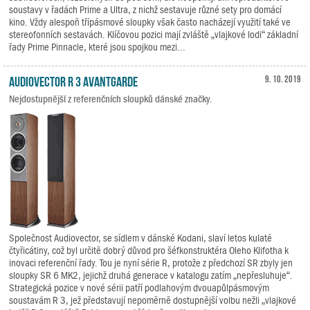
soustavy v řadách Prime a Ultra, z nichž sestavuje různé sety pro domácí
kino. Vždy alespoň třípásmové sloupky však často nacházejí využití také ve
stereofonních sestavách. Klíčovou pozici mají zvláště „vlajkové lodi“ základní
řady Prime Pinnacle, které jsou spojkou mezi...
Audiovector R 3 Avantgarde
9. 10. 2019
Nejdostupnější z referenčních sloupků dánské značky.
Společnost Audiovector, se sídlem v dánské Kodani, slaví letos kulaté
čtyřicátiny, což byl určitě dobrý důvod pro šéfkonstruktéra Oleho Klifotha k
inovaci referenční řady. Tou je nyní série R, protože z předchozí SR zbyly jen
sloupky SR 6 MK2, jejichž druhá generace v katalogu zatím „nepřesluhuje“.
Strategická pozice v nové sérii patří podlahovým dvouapůlpásmovým
soustavám R 3, jež představují nepoměrně dostupnější volbu nežli „vlajkové