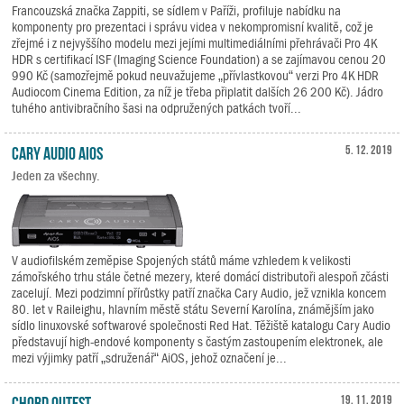
Francouzská značka Zappiti, se sídlem v Paříži, profiluje nabídku na
komponenty pro prezentaci i správu videa v nekompromisní kvalitě, což je
zřejmé i z nejvyššího modelu mezi jejími multimediálními přehrávači Pro 4K
HDR s certifikací ISF (Imaging Science Foundation) a se zajímavou cenou 20
990 Kč (samozřejmě pokud neuvažujeme „přívlastkovou“ verzi Pro 4K HDR
Audiocom Cinema Edition, za níž je třeba připlatit dalších 26 200 Kč). Jádro
tuhého antivibračního šasi na odpružených patkách tvoří...
Cary Audio AiOS
5. 12. 2019
Jeden za všechny.
V audiofilském zeměpise Spojených států máme vzhledem k velikosti
zámořského trhu stále četné mezery, které domácí distributoři alespoň zčásti
zacelují. Mezi podzimní přírůstky patří značka Cary Audio, jež vznikla koncem
80. let v Raileighu, hlavním městě státu Severní Karolína, známějším jako
sídlo linuxovské softwarové společnosti Red Hat. Těžiště katalogu Cary Audio
představují high-endové komponenty s častým zastoupením elektronek, ale
mezi výjimky patří „sdruženář“ AiOS, jehož označení je...
Chord Qutest
19. 11. 2019