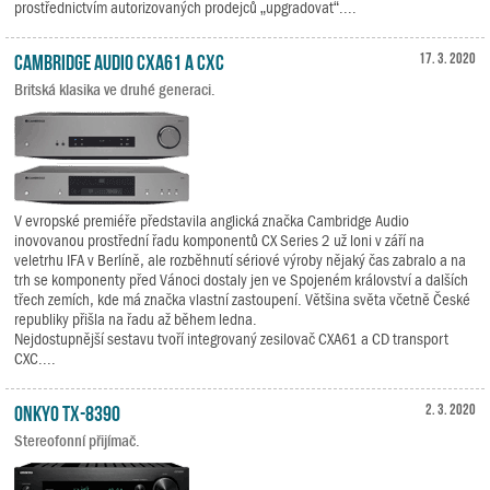
prostřednictvím autorizovaných prodejců „upgradovat“....
Cambridge Audio CXA61 a CXC
17. 3. 2020
Britská klasika ve druhé generaci.
V evropské premiéře představila anglická značka Cambridge Audio
inovovanou prostřední řadu komponentů CX Series 2 už loni v září na
veletrhu IFA v Berlíně, ale rozběhnutí sériové výroby nějaký čas zabralo a na
trh se komponenty před Vánoci dostaly jen ve Spojeném království a dalších
třech zemích, kde má značka vlastní zastoupení. Většina světa včetně České
republiky přišla na řadu až během ledna.
Nejdostupnější sestavu tvoří integrovaný zesilovač CXA61 a CD transport
CXC....
Onkyo TX-8390
2. 3. 2020
Stereofonní přijímač.