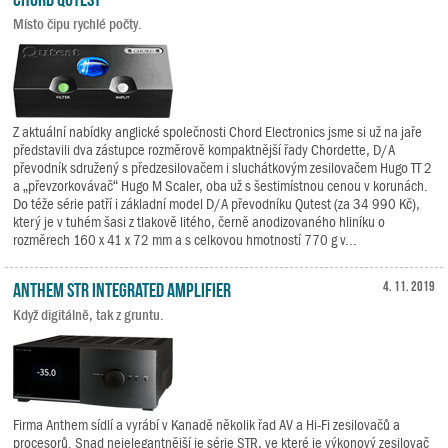
Místo čipu rychlé počty.
Z aktuální nabídky anglické společnosti Chord Electronics jsme si už na jaře
představili dva zástupce rozměrově kompaktnější řady Chordette, D/A
převodník sdružený s předzesilovačem i sluchátkovým zesilovačem Hugo TT 2
a „převzorkovávač“ Hugo M Scaler, oba už s šestimístnou cenou v korunách.
Do téže série patří i základní model D/A převodníku Qutest (za 34 990 Kč),
který je v tuhém šasi z tlakově litého, černě anodizovaného hliníku o
rozměrech 160 x 41 x 72 mm a s celkovou hmotností 770 g v...
Anthem STR Integrated Amplifier
4. 11. 2019
Když digitálně, tak z gruntu.
Firma Anthem sídlí a vyrábí v Kanadě několik řad AV a Hi-Fi zesilovačů a
procesorů. Snad nejelegantnější je série STR, ve které je výkonový zesilovač