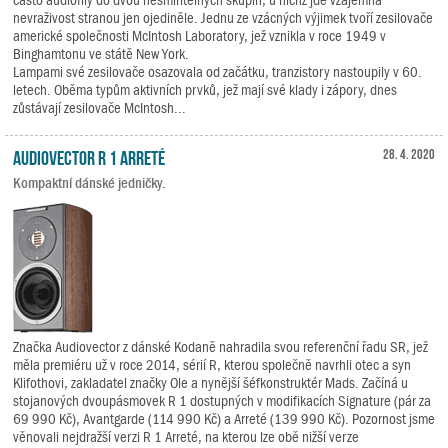
často audiofily do dvou nesmiřitelných skupin, u nichž jde vzájemná
nevraživost stranou jen ojediněle. Jednu ze vzácných výjimek tvoří zesilovače
americké společnosti McIntosh Laboratory, jež vznikla v roce 1949 v
Binghamtonu ve státě New York.
Lampami své zesilovače osazovala od začátku, tranzistory nastoupily v 60.
letech. Oběma typům aktivních prvků, jež mají své klady i zápory, dnes
zůstávají zesilovače McIntosh...
Audiovector R 1 Arreté
28. 4. 2020
Kompaktní dánské jedničky.
Značka Audiovector z dánské Kodaně nahradila svou referenční řadu SR, jež
měla premiéru už v roce 2014, sérií R, kterou společně navrhli otec a syn
Klifothovi, zakladatel značky Ole a nynější šéfkonstruktér Mads. Začíná u
stojanových dvoupásmovek R 1 dostupných v modifikacích Signature (pár za
69 990 Kč), Avantgarde (114 990 Kč) a Arreté (139 990 Kč). Pozornost jsme
věnovali nejdražší verzi R 1 Arreté, na kterou lze obě nižší verze