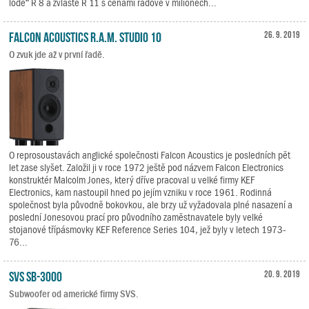
lodě“ R 8 a zvláště R 11 s cenami řádově v milionech...
Falcon Acoustics R.A.M. Studio 10
26. 9. 2019
O zvuk jde až v první řadě.
O reprosoustavách anglické společnosti Falcon Acoustics je posledních pět
let zase slyšet. Založil ji v roce 1972 ještě pod názvem Falcon Electronics
konstruktér Malcolm Jones, který dříve pracoval u velké firmy KEF
Electronics, kam nastoupil hned po jejím vzniku v roce 1961. Rodinná
společnost byla původně bokovkou, ale brzy už vyžadovala plné nasazení a
poslední Jonesovou prací pro původního zaměstnavatele byly velké
stojanové třípásmovky KEF Reference Series 104, jež byly v letech 1973-
76...
SVS SB-3000
20. 9. 2019
Subwoofer od americké firmy SVS.