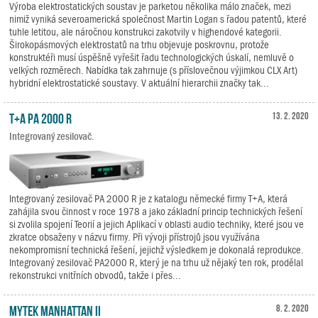
Výroba elektrostatických soustav je parketou několika málo značek, mezi
nimiž vyniká severoamerická společnost Martin Logan s řadou patentů, které
tuhle letitou, ale náročnou konstrukci zakotvily v highendové kategorii.
Širokopásmových elektrostatů na trhu objevuje poskrovnu, protože
konstruktéři musí úspěšně vyřešit řadu technologických úskalí, nemluvě o
velkých rozměrech. Nabídka tak zahrnuje (s příslovečnou výjimkou CLX Art)
hybridní elektrostatické soustavy. V aktuální hierarchii značky tak...
T+A PA 2000 R
13. 2. 2020
Integrovaný zesilovač.
Integrovaný zesilovač PA 2000 R je z katalogu německé firmy T+A, která
zahájila svou činnost v roce 1978 a jako základní princip technických řešení
si zvolila spojení Teorií a jejich Aplikací v oblasti audio techniky, které jsou ve
zkratce obsaženy v názvu firmy. Při vývoji přístrojů jsou využívána
nekompromisní technická řešení, jejichž výsledkem je dokonalá reprodukce.
Integrovaný zesilovač PA2000 R, který je na trhu už nějaký ten rok, prodělal
rekonstrukci vnitřních obvodů, takže i přes...
Mytek Manhattan II
8. 2. 2020