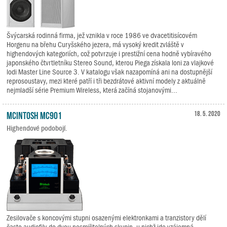
Švýcarská rodinná firma, jež vznikla v roce 1986 ve dvacetitisícovém
Horgenu na břehu Curyšského jezera, má vysoký kredit zvláště v
highendových kategoriích, což potvrzuje i prestižní cena hodně vybíravého
japonského čtvrtletníku Stereo Sound, kterou Piega získala loni za vlajkové
lodi Master Line Source 3. V katalogu však nazapomíná ani na dostupnější
reprosoustavy, mezi které patří i tři bezdrátové aktivní modely z aktuálně
nejmladší série Premium Wireless, která začíná stojanovými...
McIntosh MC901
18. 5. 2020
Highendové podobojí.
Zesilovače s koncovými stupni osazenými elektronkami a tranzistory dělí