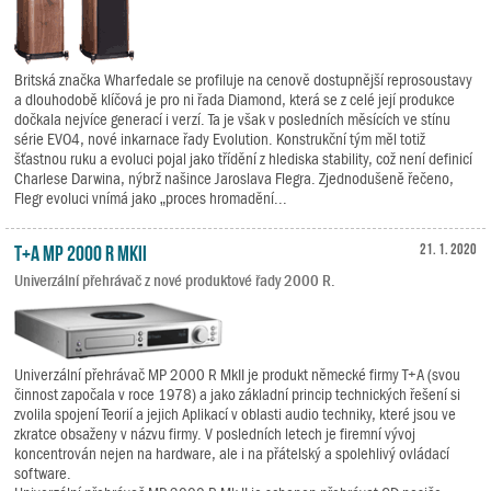
Britská značka Wharfedale se profiluje na cenově dostupnější reprosoustavy
a dlouhodobě klíčová je pro ni řada Diamond, která se z celé její produkce
dočkala nejvíce generací i verzí. Ta je však v posledních měsících ve stínu
série EVO4, nové inkarnace řady Evolution. Konstrukční tým měl totiž
šťastnou ruku a evoluci pojal jako třídění z hlediska stability, což není definicí
Charlese Darwina, nýbrž našince Jaroslava Flegra. Zjednodušeně řečeno,
Flegr evoluci vnímá jako „proces hromadění...
T+A MP 2000 R MkII
21. 1. 2020
Univerzální přehrávač z nové produktové řady 2000 R.
Univerzální přehrávač MP 2000 R MkII je produkt německé firmy T+A (svou
činnost započala v roce 1978) a jako základní princip technických řešení si
zvolila spojení Teorií a jejich Aplikací v oblasti audio techniky, které jsou ve
zkratce obsaženy v názvu firmy. V posledních letech je firemní vývoj
koncentrován nejen na hardware, ale i na přátelský a spolehlivý ovládací
software.