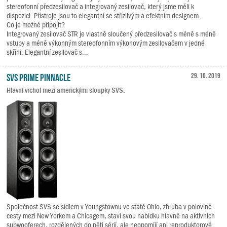
stereofonní předzesilovač a integrovaný zesilovač, který jsme měli k
dispozici. Přístroje jsou to elegantní se střízlivým a efektním designem.
Co je možné připojit?
Integrovaný zesilovač STR je vlastně sloučený předzesilovač s méně s méně
vstupy a méně výkonným stereofonním výkonovým zesilovačem v jedné
skříni. Elegantní zesilovač s...
SVS Prime Pinnacle
29. 10. 2019
Hlavní vrchol mezi americkými sloupky SVS.
Společnost SVS se sídlem v Youngstownu ve státě Ohio, zhruba v polovině
cesty mezi New Yorkem a Chicagem, staví svou nabídku hlavně na aktivních
subwooferech, rozdělených do pěti sérií, ale neopomíjí ani reproduktorové