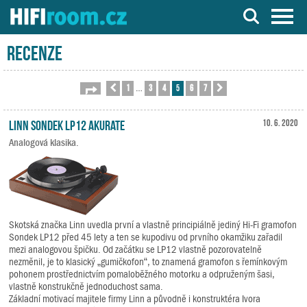
Server o Hi-Fi a AV technice
Recenze
1
3
4
5
6
7
Stránka
Předchozí
5
z
7
Další
…
Linn Sondek LP12 Akurate
10. 6. 2020
Analogová klasika.
Skotská značka Linn uvedla první a vlastně principiálně jediný Hi-Fi gramofon
Sondek LP12 před 45 lety a ten se kupodivu od prvního okamžiku zařadil
mezi analogovou špičku. Od začátku se LP12 vlastně pozorovatelně
nezměnil, je to klasický „gumičkofon“, to znamená gramofon s řemínkovým
pohonem prostřednictvím pomaloběžného motorku a odpruženým šasi,
vlastně konstrukčně jednoduchost sama.
Základní motivací majitele firmy Linn a původně i konstruktéra Ivora