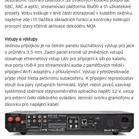
SBC, AAC a aptX), streamovací platforma BluOS a tři uživatelské
presety. Volbu indikuje v levé části zobrazovač v kulatém okénku,
najdeme zde i tři tlačítka základních funkcí a kontrolky indikující
provozní stavy včetně aktivace dekodéru MQA.
Vstupy a výstupy
Jedinou přípojkou je na čelním panelu sluchátkový výstup pro jack
o průměru 3,5 mm. Zadní panel kromě už zmíněných vstupů
obsahuje ethernetový vstup LAN pro připojení k síti po kabelu,
dva porty USB-A pro streamování audia z paměťových médií i
připojení Wi-Fi adaptéru z příslušenství. Výstup z předzesilovače
přijde vhod třeba aktivnímu subwooferu. K připojení reprosoustav
slouží dva páry výstupních terminálů. Výčet všech prvků uzavírají
systémová sběrnice stejnosměrného spínacího napětí 12 V, vstup
pro externí čidlo dálkového ovládání, zemnící svorku gramofonu a
zásuvku pro napájecí kabel.