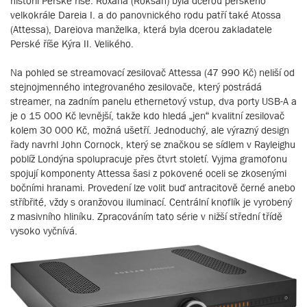
historií Perské říše. Roxana (Roksan) byla dcerou perského
velkokrále Dareia I. a do panovnického rodu patří také Atossa
(Attessa), Dareiova manželka, která byla dcerou zakladatele
Perské říše Kýra II. Velikého.
Na pohled se streamovací zesilovač Attessa (47 990 Kč) neliší od
stejnojmenného integrovaného zesilovače, který postrádá
streamer, na zadním panelu ethernetový vstup, dva porty USB-A a
je o 15 000 Kč levnější, takže kdo hledá „jen“ kvalitní zesilovač
kolem 30 000 Kč, možná ušetří. Jednoduchý, ale výrazný design
řady navrhl John Cornock, který se značkou se sídlem v Rayleighu
poblíž Londýna spolupracuje přes čtvrt století. Vyjma gramofonu
spojují komponenty Attessa šasi z pokovené oceli se zkosenými
bočními hranami. Provedení lze volit buď antracitově černé anebo
stříbřité, vždy s oranžovou iluminací. Centrální knoflík je vyrobený
z masivního hliníku. Zpracováním tato série v nižší střední třídě
vysoko vyčnívá.