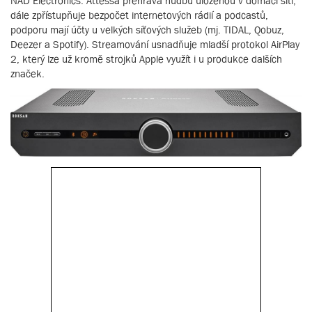
NAD Electronics. Attessa přehrává hudbu uloženou v domácí síti,
dále zpřístupňuje bezpočet internetových rádií a podcastů,
podporu mají účty u velkých síťových služeb (mj. TIDAL, Qobuz,
Deezer a Spotify). Streamování usnadňuje mladší protokol AirPlay
2, který lze už kromě strojků Apple využít i u produkce dalších
značek.