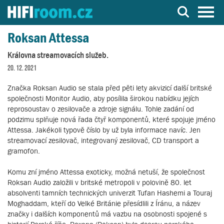
Server o Hi-Fi a AV technice
Roksan Attessa
Královna streamovacích služeb.
20. 12. 2021
Značka Roksan Audio se stala před pěti lety akvizicí další britské
společnosti Monitor Audio, aby posílila širokou nabídku jejích
reprosoustav o zesilovače a zdroje signálu. Tohle zadání od
podzimu splňuje nová řada čtyř komponentů, které spojuje jméno
Attessa. Jakékoli typově číslo by už byla informace navíc. Jen
streamovací zesilovač, integrovaný zesilovač, CD transport a
gramofon.
Komu zní jméno Attessa exoticky, možná netuší, že společnost
Roksan Audio založili v britské metropoli v polovině 80. let
absolventi tamních technických univerzit Tufan Hashemi a Touraj
Moghaddam, kteří do Velké Británie přesídlili z Íránu, a název
značky i dalších komponentů má vazbu na osobnosti spojené s