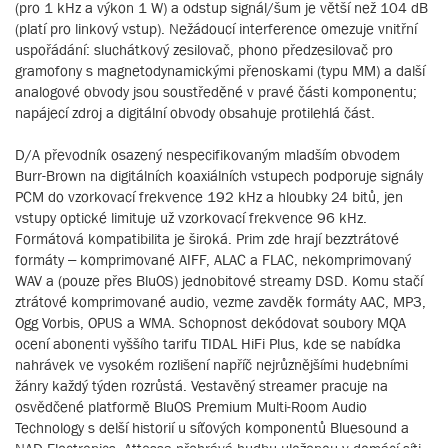
(pro 1 kHz a výkon 1 W) a odstup signál/šum je větší než 104 dB
(platí pro linkový vstup). Nežádoucí interference omezuje vnitřní
uspořádání: sluchátkový zesilovač, phono předzesilovač pro
gramofony s magnetodynamickými přenoskami (typu MM) a další
analogové obvody jsou soustředěné v pravé části komponentu;
napájecí zdroj a digitální obvody obsahuje protilehlá část.
D/A převodník osazený nespecifikovaným mladším obvodem
Burr-Brown na digitálních koaxiálních vstupech podporuje signály
PCM do vzorkovací frekvence 192 kHz a hloubky 24 bitů, jen
vstupy optické limituje už vzorkovací frekvence 96 kHz.
Formátová kompatibilita je široká. Prim zde hrají bezztrátové
formáty – komprimované AIFF, ALAC a FLAC, nekomprimovaný
WAV a (pouze přes BluOS) jednobitové streamy DSD. Komu stačí
ztrátové komprimované audio, vezme zavděk formáty AAC, MP3,
Ogg Vorbis, OPUS a WMA. Schopnost dekódovat soubory MQA
ocení abonenti vyššího tarifu TIDAL HiFi Plus, kde se nabídka
nahrávek ve vysokém rozlišení napříč nejrůznějšími hudebními
žánry každý týden rozrůstá. Vestavěný streamer pracuje na
osvědčené platformě BluOS Premium Multi-Room Audio
Technology s delší historií u síťových komponentů Bluesound a