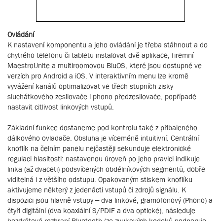
Ovládání
K nastavení komponentu a jeho ovládání je třeba stáhnout a do
chytrého telefonu či tabletu instalovat dvě aplikace, firemní
MaestroUnite a multiroomovou BluOS, které jsou dostupné ve
verzích pro Android a iOS. V interaktivním menu lze kromě
vyvážení kanálů optimalizovat ve třech stupních zisky
sluchátkového zesilovače i phono předzesilovače, popřípadě
nastavit citlivost linkových vstupů.
Základní funkce dostaneme pod kontrolu také z přibaleného
dálkového ovladače. Obsluha je víceméně intuitivní. Centrální
knoflík na čelním panelu nejčastěji sekunduje elektronické
regulaci hlasitosti: nastavenou úroveň po jeho pravici indikuje
linka (až dvaceti) podsvícených obdélníkových segmentů, dobře
viditelná i z většího odstupu. Opakovaným stiskem knoflíku
aktivujeme některý z jedenácti vstupů či zdrojů signálu. K
dispozici jsou hlavně vstupy – dva linkové, gramofonový (Phono) a
čtyři digitální (dva koaxiální S/PDIF a dva optické), následuje
bezdrátové rozhraní Bluetooth (ze zvukových kodeků podporuje