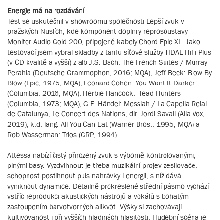
Energie má na rozdávání
Test se uskutečnil v showroomu společnosti Lepší zvuk v
pražských Nuslích, kde komponent doplnily reprosoustavy
Monitor Audio Gold 200, připojené kabely Chord Epic XL. Jako
testovací jsem vybral skladby z tarifu síťové služby TIDAL HiFi Plus
(v CD kvalitě a vyšší) z alb J.S. Bach: The French Suites / Murray
Perahia (Deutsche Grammophon, 2016; MQA), Jeff Beck: Blow By
Blow (Epic, 1975; MQA), Leonard Cohen: You Want It Darker
(Columbia, 2016; MQA), Herbie Hancock: Head Hunters
(Columbia, 1973; MQA), G.F. Händel: Messiah / La Capella Reial
de Catalunya, Le Concert des Nations, dir. Jordi Savall (Alia Vox,
2019), k.d. lang: All You Can Eat (Warner Bros., 1995; MQA) a
Rob Wasserman: Trios (GRP, 1994).
Attessa nabízí čistý přirozený zvuk s výborně kontrolovanými,
plnými basy. Vyzdvihnout je třeba muzikální projev zesilovače,
schopnost postihnout puls nahrávky i energii, s níž dává
vyniknout dynamice. Detailně prokreslené střední pásmo vychází
vstříc reprodukci akustických nástrojů a vokálů s bohatým
zastoupením barvotvorných alikvót. Výšky si zachovávají
kultivovanost i při vyšších hladinách hlasitosti. Hudební scéna je