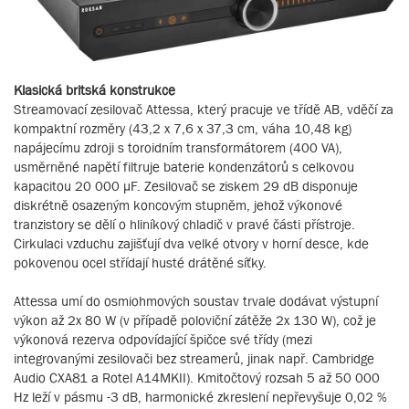
Klasická britská konstrukce
Streamovací zesilovač Attessa, který pracuje ve třídě AB, vděčí za
kompaktní rozměry (43,2 x 7,6 x 37,3 cm, váha 10,48 kg)
napájecímu zdroji s toroidním transformátorem (400 VA),
usměrněné napětí filtruje baterie kondenzátorů s celkovou
kapacitou 20 000 μF. Zesilovač se ziskem 29 dB disponuje
diskrétně osazeným koncovým stupněm, jehož výkonové
tranzistory se dělí o hliníkový chladič v pravé části přístroje.
Cirkulaci vzduchu zajišťují dva velké otvory v horní desce, kde
pokovenou ocel střídají husté drátěné síťky.
Attessa umí do osmiohmových soustav trvale dodávat výstupní
výkon až 2x 80 W (v případě poloviční zátěže 2x 130 W), což je
výkonová rezerva odpovídající špičce své třídy (mezi
integrovanými zesilovači bez streamerů, jinak např. Cambridge
Audio CXA81 a Rotel A14MKII). Kmitočtový rozsah 5 až 50 000
Hz leží v pásmu -3 dB, harmonické zkreslení nepřevyšuje 0,02 %