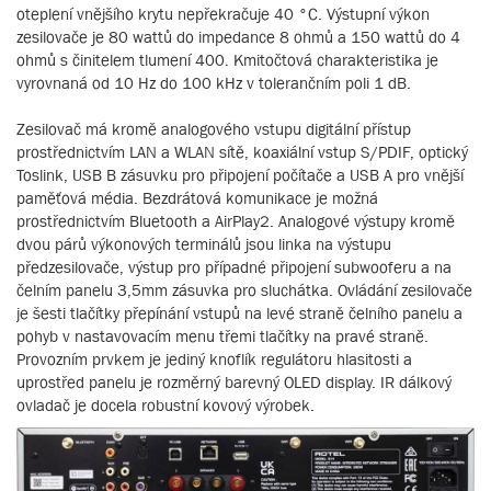
oteplení vnějšího krytu nepřekračuje 40 °C. Výstupní výkon
zesilovače je 80 wattů do impedance 8 ohmů a 150 wattů do 4
ohmů s činitelem tlumení 400. Kmitočtová charakteristika je
vyrovnaná od 10 Hz do 100 kHz v tolerančním poli 1 dB.
Zesilovač má kromě analogového vstupu digitální přístup
prostřednictvím LAN a WLAN sítě, koaxiální vstup S/PDIF, optický
Toslink, USB B zásuvku pro připojení počítače a USB A pro vnější
paměťová média. Bezdrátová komunikace je možná
prostřednictvím Bluetooth a AirPlay2. Analogové výstupy kromě
dvou párů výkonových terminálů jsou linka na výstupu
předzesilovače, výstup pro případné připojení subwooferu a na
čelním panelu 3,5mm zásuvka pro sluchátka. Ovládání zesilovače
je šesti tlačítky přepínání vstupů na levé straně čelního panelu a
pohyb v nastavovacím menu třemi tlačítky na pravé straně.
Provozním prvkem je jediný knoflík regulátoru hlasitosti a
uprostřed panelu je rozměrný barevný OLED display. IR dálkový
ovladač je docela robustní kovový výrobek.