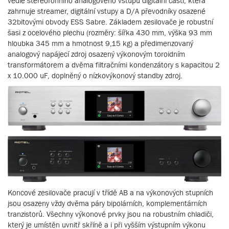
vedle stereofonního analogového vstupu digitální částí, která
zahrnuje streamer, digitální vstupy a D/A převodníky osazené
32bitovými obvody ESS Sabre. Základem zesilovače je robustní
šasi z ocelového plechu (rozměry: šířka 430 mm, výška 93 mm
hloubka 345 mm a hmotnost 9,15 kg) a předimenzovaný
analogový napájecí zdroj osazený výkonovým toroidním
transformátorem a dvěma filtračními kondenzátory s kapacitou 2
x 10.000 uF, doplněný o nízkovýkonový standby zdroj.
Koncové zesilovače pracují v třídě AB a na výkonových stupních
jsou osazeny vždy dvěma páry bipolárních, komplementárních
tranzistorů. Všechny výkonové prvky jsou na robustním chladiči,
který je umístěn uvnitř skříně a i při vyšším výstupním výkonu