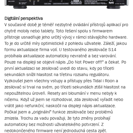
Digitální perspektiva
V současné době je téměř nezbytné ovládání přístrojů aplikací pro
chytré mobily nebo tablety. Toto řešení spolu s firmwarem
přístroje usnadňuje jeho určitý vývoj v rámci stávajícího hardware.
To je do určité míry optimistické z pohledu uživatele. Záleží, jakou
formu aktualizace firma volí. U testovaného zesilovače S14
probíhala aktualizace automaticky nevratně a bez varování.
Pouze na displeji se objevil nápis „Do Not Power off!“ a čekat. Po
první aktualizaci se zesilovač uvedl do stavu, kdy po třiceti
sekundách snížil hlasitost na třetinu rozsahu regulátoru.
Vyzkoušel jsem všechny vstupy a přístupy přes Tidal i Roon a
zesilovač si trval na svém, po třiceti sekundách ztišil hlasitost na
nepoužitelnou úroveň. Resety ani bloumání v menu nebyly k
ničemu. Když už jsem se rozhodoval, zda zesilovač vyřadit nebo
vrátit jako nefunkční, naskočil na displeji nápis aktualizace.
Počkal jsem a „originální“ funkce zesilovače bez problémů
zmizela. Trochu za vadu považuji, že tyto změny probíhají
automaticky bez možnosti uživatelského potvrzení. Z
nedokončeného firmware není jednoduchá cesta zpět.