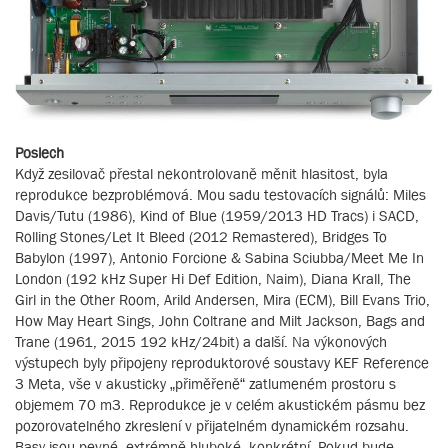
Poslech
Když zesilovač přestal nekontrolovaně měnit hlasitost, byla
reprodukce bezproblémová. Mou sadu testovacích signálů: Miles
Davis/Tutu (1986), Kind of Blue (1959/2013 HD Tracs) i SACD,
Rolling Stones/Let It Bleed (2012 Remastered), Bridges To
Babylon (1997), Antonio Forcione & Sabina Sciubba/Meet Me In
London (192 kHz Super Hi Def Edition, Naim), Diana Krall, The
Girl in the Other Room, Arild Andersen, Mira (ECM), Bill Evans Trio,
How May Heart Sings, John Coltrane and Milt Jackson, Bags and
Trane (1961, 2015 192 kHz/24bit) a další. Na výkonových
výstupech byly připojeny reproduktorové soustavy KEF Reference
3 Meta, vše v akusticky „přiměřeně“ zatlumeném prostoru s
objemem 70 m3. Reprodukce je v celém akustickém pásmu bez
pozorovatelného zkreslení v přijatelném dynamickém rozsahu.
Basy jsou pevné, extrémně hluboké, konkrétní. Pokud bude