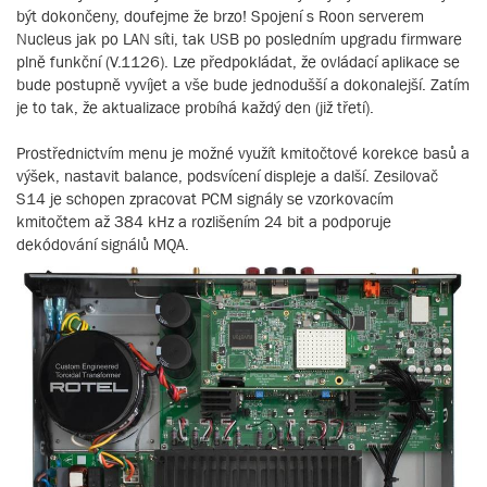
být dokončeny, doufejme že brzo! Spojení s Roon serverem
Nucleus jak po LAN síti, tak USB po posledním upgradu firmware
plně funkční (V.1126). Lze předpokládat, že ovládací aplikace se
bude postupně vyvíjet a vše bude jednodušší a dokonalejší. Zatím
je to tak, že aktualizace probíhá každý den (již třetí).
Prostřednictvím menu je možné využít kmitočtové korekce basů a
výšek, nastavit balance, podsvícení displeje a další. Zesilovač
S14 je schopen zpracovat PCM signály se vzorkovacím
kmitočtem až 384 kHz a rozlišením 24 bit a podporuje
dekódování signálů MQA.