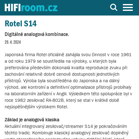
Server o Hi-Fi a AV technice
Rotel S14
Digitálně analogová kombinace.
29. 4. 2024
Japonská firma Rotel oficiálně zahájila svou činnost v roce 1961
a od roku 1979 se soustředila na výrobky, u kterých byla
preferována především dokonalá kvalita reprodukce zvuku při
zachování relativně dobré cenové dostupnosti jednotlivých
přístrojů. Výroba byla soustředěna do Japonska a na dálný
východ, ale kontrolní a definitivní optimalizace přístrojů probíhaly
na laboratorním zařízení v Anglii. Výsledkem této spolupráce byl v
roce 1982 zesilovač RA-802B, který se stal v krátké době
nejúspěšnějším výrobkem Rotel.
Základ je analogová klasika
Aktuální integrovaný zesilovač/streamer S14 je pokračováním
těchto tradic. Kombinuje klasický analogový zesilovač doplněný