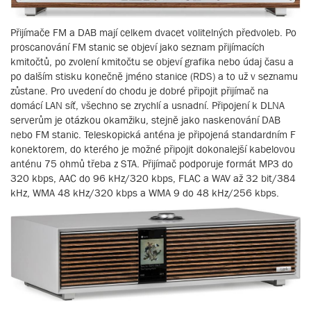
Přijímače FM a DAB mají celkem dvacet volitelných předvoleb. Po
proscanování FM stanic se objeví jako seznam přijímacích
kmitočtů, po zvolení kmitočtu se objeví grafika nebo údaj času a
po dalším stisku konečně jméno stanice (RDS) a to už v seznamu
zůstane. Pro uvedení do chodu je dobré připojit přijímač na
domácí LAN síť, všechno se zrychlí a usnadní. Připojení k DLNA
serverům je otázkou okamžiku, stejně jako naskenování DAB
nebo FM stanic. Teleskopická anténa je připojená standardním F
konektorem, do kterého je možné připojit dokonalejší kabelovou
anténu 75 ohmů třeba z STA. Přijímač podporuje formát MP3 do
320 kbps, AAC do 96 kHz/320 kbps, FLAC a WAV až 32 bit/384
kHz, WMA 48 kHz/320 kbps a WMA 9 do 48 kHz/256 kbps.