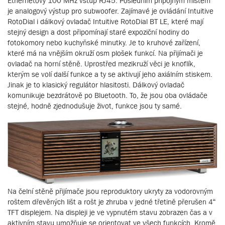
Ethernetový 100 MHz vstup RJ45. Posledním přípojným místem
je analogový výstup pro subwoofer. Zajímavé je ovládání Intuitive
RotoDial i dálkový ovladač Intuitive RotoDial BT LE, které mají
stejný design a dost připomínají staré expoziční hodiny do
fotokomory nebo kuchyňské minutky. Je to kruhové zařízení,
které má na vnějším okruží osm plošek funkcí. Na přijímači je
ovladač na horní stěně. Uprostřed mezikruží věci je knoflík,
kterým se volí další funkce a ty se aktivují jeho axiálním stiskem.
Jinak je to klasický regulátor hlasitosti. Dálkový ovladač
komunikuje bezdrátově po Bluetooth. To, že jsou oba ovládače
stejné, hodně zjednodušuje život, funkce jsou ty samé.
Na čelní stěně přijímače jsou reproduktory ukryty za vodorovným
roštem dřevěných lišt a rošt je zhruba v jedné třetině přerušen 4“
TFT displejem. Na displeji je ve vypnutém stavu zobrazen čas a v
aktivním stavu umožňuje se orientovat ve všech funkcích. Kromě