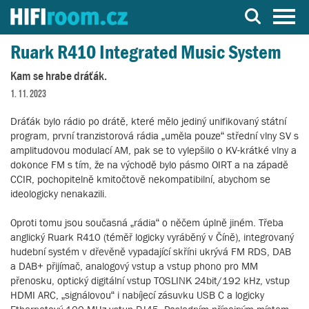
Server o Hi-Fi a AV technice
Ruark R410 Integrated Music System
Kam se hrabe dráťák.
1. 11. 2023
Dráťák bylo rádio po drátě, které mělo jediný unifikovaný státní
program, první tranzistorová rádia „uměla pouze“ střední vlny SV s
amplitudovou modulací AM, pak se to vylepšilo o KV-krátké vlny a
dokonce FM s tím, že na východě bylo pásmo OIRT a na západě
CCIR, pochopitelně kmitočtově nekompatibilní, abychom se
ideologicky nenakazili.
Oproti tomu jsou současná „rádia“ o něčem úplně jiném. Třeba
anglický Ruark R410 (téměř logicky vyráběný v Číně), integrovaný
hudební systém v dřevěně vypadající skříni ukrývá FM RDS, DAB
a DAB+ přijímač, analogový vstup a vstup phono pro MM
přenosku, optický digitální vstup TOSLINK 24bit/192 kHz, vstup
HDMI ARC, „signálovou“ i nabíjecí zásuvku USB C a logicky