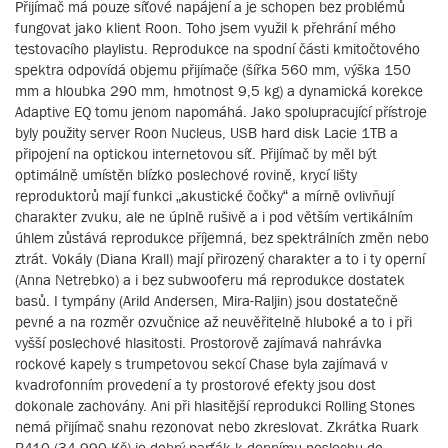
Přijímač má pouze síťové napájení a je schopen bez problémů
fungovat jako klient Roon. Toho jsem využil k přehrání mého
testovacího playlistu. Reprodukce na spodní části kmitočtového
spektra odpovídá objemu přijímače (šířka 560 mm, výška 150
mm a hloubka 290 mm, hmotnost 9,5 kg) a dynamická korekce
Adaptive EQ tomu jenom napomáhá. Jako spolupracující přístroje
byly použity server Roon Nucleus, USB hard disk Lacie 1TB a
připojení na optickou internetovou síť. Přijímač by měl být
optimálně umístěn blízko poslechové rovině, krycí lišty
reproduktorů mají funkci „akustické čočky“ a mírně ovlivňují
charakter zvuku, ale ne úplně rušivě a i pod větším vertikálním
úhlem zůstává reprodukce příjemná, bez spektrálních změn nebo
ztrát. Vokály (Diana Krall) mají přirozený charakter a to i ty operní
(Anna Netrebko) a i bez subwooferu má reprodukce dostatek
basů. I tympány (Arild Andersen, Mira-Raljin) jsou dostatečně
pevné a na rozměr ozvučnice až neuvěřitelně hluboké a to i při
vyšší poslechové hlasitosti. Prostorově zajímavá nahrávka
rockové kapely s trumpetovou sekcí Chase byla zajímavá v
kvadrofonním provedení a ty prostorové efekty jsou dost
dokonale zachovány. Ani při hlasitější reprodukci Rolling Stones
nemá přijímač snahu rezonovat nebo zkreslovat. Zkrátka Ruark
R410 (34.990 Kč) je dobrý parťák k dennímu poslechu do