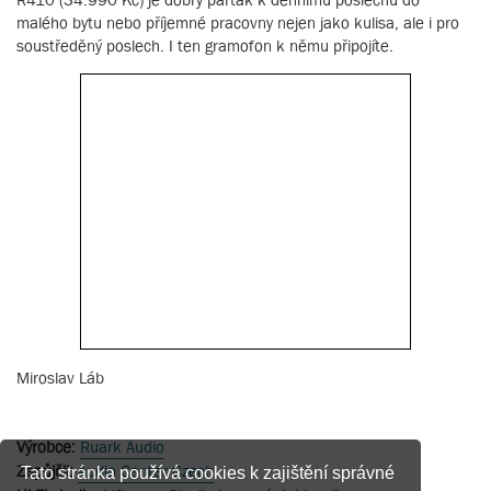
malého bytu nebo příjemné pracovny nejen jako kulisa, ale i pro
soustředěný poslech. I ten gramofon k němu připojíte.
Miroslav Láb
Výrobce:
Ruark Audio
Zapůjčil:
Audio Center Czech
Tato stránka používá cookies k zajištění správné