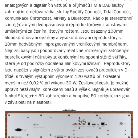
analogových a digitálních vstupů a přijímačů FM a DAB služby
zahrnují internetová rádia, služby Spotify Connect, Tidal Connect,
komunikace Chromcast, AirPlay a Bluetooth. Rádio je stereofonní
s integrovanými dvoupásmovými reproduktorovými soustavami
umístěnými za čelním lištovým roštem. Jsou osazeny 100mm
hlubokotónovými systémy a vysokotónovými reproduktory s
20mm hedvábnými impregnovanými vrchlíkovými membránami.
Nejnižší basy jsou podporovány relativně rozměrnými zatočenými
basreflexovými nátrubky zakončenými na spodní stěně skříňky,
která je od podložky oddálena hliníkovými ližinami. Reproduktory
jsou napájeny signálem z výkonových zesilovačů pracujících v D
třídě, s trvalým výstupním výkonem 120 wattů při zkreslení
menším než 0,02 % při výkonu 30 W. Zesilovací cestu je možné
upravit nezávislými korekcemi basů a výšek. Signál je upravován
funkcí Stereo+ s 3D zobrazením a Adaptive EQ korigujícím signál
v závislosti na hlasitosti.