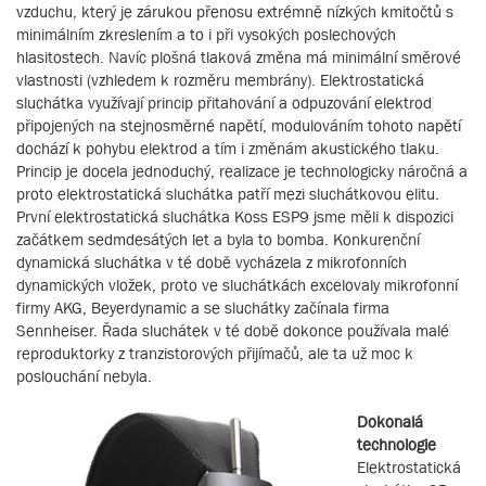
vzduchu, který je zárukou přenosu extrémně nízkých kmitočtů s
minimálním zkreslením a to i při vysokých poslechových
hlasitostech. Navíc plošná tlaková změna má minimální směrové
vlastnosti (vzhledem k rozměru membrány). Elektrostatická
sluchátka využívají princip přitahování a odpuzování elektrod
připojených na stejnosměrné napětí, modulováním tohoto napětí
dochází k pohybu elektrod a tím i změnám akustického tlaku.
Princip je docela jednoduchý, realizace je technologicky náročná a
proto elektrostatická sluchátka patří mezi sluchátkovou elitu.
První elektrostatická sluchátka Koss ESP9 jsme měli k dispozici
začátkem sedmdesátých let a byla to bomba. Konkurenční
dynamická sluchátka v té době vycházela z mikrofonních
dynamických vložek, proto ve sluchátkách excelovaly mikrofonní
firmy AKG, Beyerdynamic a se sluchátky začínala firma
Sennheiser. Řada sluchátek v té době dokonce používala malé
reproduktorky z tranzistorových přijímačů, ale ta už moc k
poslouchání nebyla.
Dokonalá
technologie
Elektrostatická