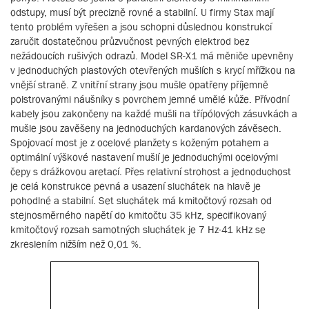
odstupy, musí být precizně rovné a stabilní. U firmy Stax mají
tento problém vyřešen a jsou schopni důslednou konstrukcí
zaručit dostatečnou průzvučnost pevných elektrod bez
nežádoucích rušivých odrazů. Model SR-X1 má měniče upevněny
v jednoduchých plastových otevřených mušlích s krycí mřížkou na
vnější straně. Z vnitřní strany jsou mušle opatřeny příjemně
polstrovanými náušníky s povrchem jemné umělé kůže. Přívodní
kabely jsou zakončeny na každé mušli na třípólových zásuvkách a
mušle jsou zavěšeny na jednoduchých kardanových závěsech.
Spojovací most je z ocelové planžety s koženým potahem a
optimální výškové nastavení mušlí je jednoduchými ocelovými
čepy s drážkovou aretací. Přes relativní strohost a jednoduchost
je celá konstrukce pevná a usazení sluchátek na hlavě je
pohodlné a stabilní. Set sluchátek má kmitočtový rozsah od
stejnosměrného napětí do kmitočtu 35 kHz, specifikovaný
kmitočtový rozsah samotných sluchátek je 7 Hz-41 kHz se
zkreslením nižším než 0,01 %.