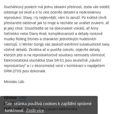
Sluchátkový poslech má jednu zásadní přednost, zcela vás oddělí,
odizoluje od okolí a o to více oceníte detailní a nezkreslenou
reprodukci. Staxy, i ty nejlevnější, vám to zaručí. Po krátké chvíli
přestanete sledovat jak to hraje a necháte se unášet zvukem, ať
je jaký chce. Soustředíte se na dokonalost vokálů, ať Anny
Netrebko nebo Diany Krall, komplikovanost a detaily rockové
muziky Rolling Stones a charakter jednotlivých hudebních
nástrojů. U Winter Songs vás zaskočí extrémní subakustické basy
včetně detailů. Zkrátka ať si pustíte cokoliv, objevíte detaily,
kterých jste si na reproduktorové soustavy nemusely všimnout.
Elektrostatická sluchátka Stax SR-X1 jsou skutečně „náušní
reproduktory“ a i v ekonomické verzi v kombinaci s napáječem
SRM-270S jsou dokonalá.
Miroslav Láb
Výrobce:
STAX
Zapůjčil:
ALTEI s.r.o.
Tato stránka používá cookies k zajištění správné
Hi-Fi studia:
ALTEI, Studio Luxusní elektronika
funkčnosti.
Zjistit více