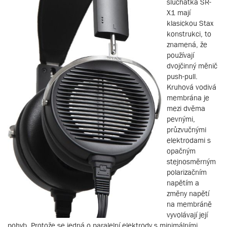
sluchátka SR-
X1 mají
klasickou Stax
konstrukci, to
znamená, že
používají
dvojčinný měnič
push-pull.
Kruhová vodivá
membrána je
mezi dvěma
pevnými,
průzvučnými
elektrodami s
opačným
stejnosměrným
polarizačním
napětím a
změny napětí
na membráně
vyvolávají její
pohyb. Protože se jedná o paralelní elektrody s minimálními