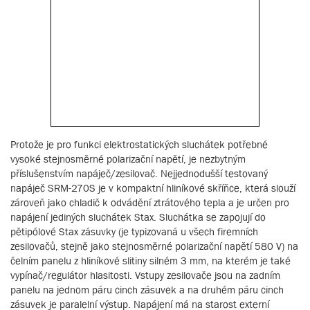
Protože je pro funkci elektrostatických sluchátek potřebné
vysoké stejnosměrné polarizační napětí, je nezbytným
příslušenstvím napáječ/zesilovač. Nejjednodušší testovaný
napáječ SRM-270S je v kompaktní hliníkové skříňce, která slouží
zároveň jako chladič k odvádění ztrátového tepla a je určen pro
napájení jediných sluchátek Stax. Sluchátka se zapojují do
pětipólové Stax zásuvky (je typizovaná u všech firemních
zesilovačů, stejně jako stejnosměrné polarizační napětí 580 V) na
čelním panelu z hliníkové slitiny silném 3 mm, na kterém je také
vypínač/regulátor hlasitosti. Vstupy zesilovače jsou na zadním
panelu na jednom páru cinch zásuvek a na druhém páru cinch
zásuvek je paralelní výstup. Napájení má na starost externí