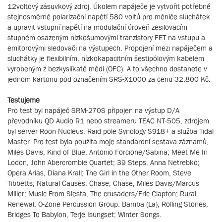
12voltový zásuvkový zdroj. Úkolem napáječe je vytvořit potřebné
stejnosměrné polarizační napětí 580 voltů pro měniče sluchátek
a upravit vstupní napětí na modulační úroveň zesilovacím
stupněm osazeným nízkošumovými tranzistory FET na vstupu a
emitorovými sledovači na výstupech. Propojení mezi napáječem a
sluchátky je flexibilním, nízkokapacitním šestipólovým kabelem
vyrobeným z bezkyslíkaté mědi (OFC). A to všechno dostanete v
jednom kartonu pod označením SRS-X1000 za cenu 32.800 Kč.
Testujeme
Pro test byl napáječ SRM-270S připojen na výstup D/A
převodníku QD Audio R1 nebo streameru TEAC NT-505, zdrojem
byl server Roon Nucleus, Raid pole Synology S918+ a služba Tidal
Master. Pro test byla použita moje standardní sestava záznamů,
Miles Davis; Kind of Blue, Antonio Forcione/Sabina; Meet Me In
Lodon, John Abercrombie Quartet; 39 Steps, Anna Netrebko;
Opera Arias, Diana Krall; The Girl in the Other Room, Steve
Tibbetts; Natural Causes, Chase; Chase, Miles Davis/Marcus
Miller; Music From Siesta, The crusaders/Eric Clapton; Rural
Renewal, O-Zone Percussion Group: Bamba (La), Rolling Stones;
Bridges To Babylon, Terje Isungset; Winter Songs.