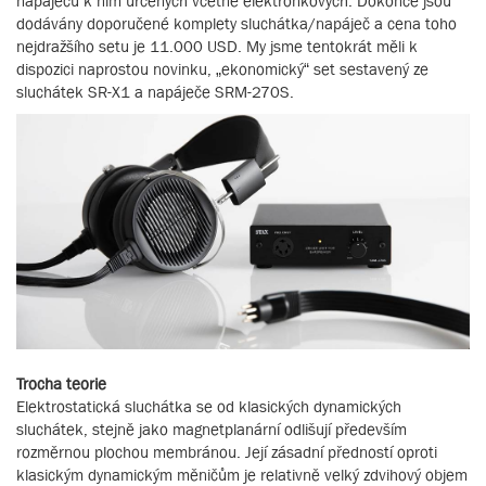
napáječů k nim určených včetně elektronkových. Dokonce jsou
dodávány doporučené komplety sluchátka/napáječ a cena toho
nejdražšího setu je 11.000 USD. My jsme tentokrát měli k
dispozici naprostou novinku, „ekonomický“ set sestavený ze
sluchátek SR-X1 a napáječe SRM-270S.
Trocha teorie
Elektrostatická sluchátka se od klasických dynamických
sluchátek, stejně jako magnetplanární odlišují především
rozměrnou plochou membránou. Její zásadní předností oproti
klasickým dynamickým měničům je relativně velký zdvihový objem