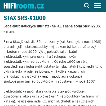
Server o Hi-Fi a AV technice
STAX SRS-X1000
Set elektrostatických sluchátek SR-X1 s napáječem SRM-270S.
2. 8. 2024
Firma Stax již oslavila 85. narozeniny (založena byla v roce 1938)
a prvním jejím elektrostatickým výrobkem byl kondenzátorový
mikrofon v roce 1950. Vývoj pokračoval unikátními
elektrostatickými přenoskami a širokopásmovým
elektrostatickým reproduktorem. Od roku 1960 se vývoj
soustředil na výrobu elektrostatických sluchátek i když vedle toho
byly výsledky vývoje realizovány v několika kapacitních
přenoskách s vysokofrekvenční modulací a dokonce
širokopásmovými reproduktorovými soustavami v roce 1967.
Elektrostatická japonská sluchátka Stax jsou výrobcem
označována jako sluchátkové („ušní“) reproduktory. Ve firemním
katalogu je ucelená řada luxusních sluchátek a nejrůznějších