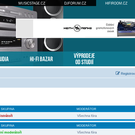
MUSICSTAGE.CZ
DJFORUM.CZ
HIFIROOM.CZ
VÝPRODEJE
TUDIA
HI-FI BAZAR
OD STUDIÍ
Registrov
 SKUPINA
MODERÁTOR
strátoři
Všechna fóra
 SKUPINA
MODERÁTOR
ní moderátoři
Všechna fóra