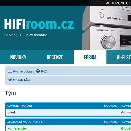
AUDIOZONE.CZ
Server o Hi-Fi a AV technice
NOVINKY
RECENZE
FÓRUM
HI-FI S
Rychlé odkazy
FAQ
Obsah fóra
Tým
ADMINISTRÁTOŘI
HODNOST
HLAVNÍ
pixel
Admini
GLOBÁLNÍ MODERÁTOŘI
HODNOST
HLAVNÍ
konferencier
Globál