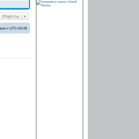
Přejít na
jsou v
UTC+02:00