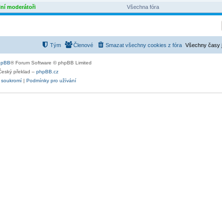
ní moderátoři
Všechna fóra
Tým
Členové
Smazat všechny cookies z fóra
Všechny časy 
hpBB
® Forum Software © phpBB Limited
Český překlad –
phpBB.cz
 soukromí
|
Podmínky pro užívání