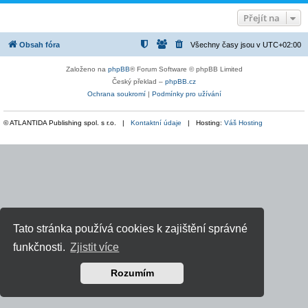
Přejít na
Obsah fóra
Všechny časy jsou v
UTC+02:00
Založeno na
phpBB
® Forum Software © phpBB Limited
Český překlad –
phpBB.cz
Ochrana soukromí
|
Podmínky pro užívání
© ATLANTIDA Publishing spol. s r.o. |
Kontaktní údaje
| Hosting:
Váš Hosting
Tato stránka používá cookies k zajištění správné
funkčnosti.
Zjistit více
Rozumím