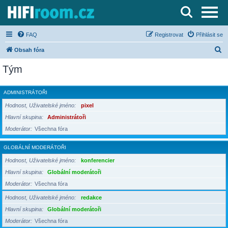
Server o Hi-Fi a AV technice
FAQ
Registrovat
Přihlásit se
H
Obsah fóra
l
Tým
e
d
ADMINISTRÁTOŘI
a
Hodnost, Uživatelské jméno
pixel
t
Hlavní skupina
Administrátoři
Moderátor
Všechna fóra
GLOBÁLNÍ MODERÁTOŘI
Hodnost, Uživatelské jméno
konferencier
Hlavní skupina
Globální moderátoři
Moderátor
Všechna fóra
Hodnost, Uživatelské jméno
redakce
Hlavní skupina
Globální moderátoři
Moderátor
Všechna fóra