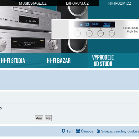
MUSICSTAGE.CZ
DJFORUM.CZ
HIFIROOM.CZ
VÝPRODEJE
HI-FI STUDIA
HI-FI BAZAR
OD STUDIÍ
m?
Tým
Členové
Smazat všechny cookies