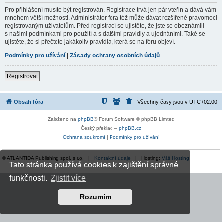
Pro přihlášení musíte být registrován. Registrace trvá jen pár vteřin a dává vám
mnohem větší možnosti. Administrátor fóra též může dávat rozšířené pravomoci
registrovaným uživatelům. Před registrací se ujistěte, že jste se obeznámili
s našimi podmínkami pro použití a s dalšími pravidly a ujednáními. Také se
ujistěte, že si přečtete jakákoliv pravidla, která se na fóru objeví.
Podmínky pro užívání
|
Zásady ochrany osobních údajů
Registrovat
Obsah fóra
Všechny časy jsou v
UTC+02:00
Založeno na
phpBB
® Forum Software © phpBB Limited
Český překlad –
phpBB.cz
Ochrana soukromí
|
Podmínky pro užívání
© ATLANTIDA Publishing spol. s r.o. |
Kontaktní údaje
| Hosting:
Váš Hosting
Tato stránka používá cookies k zajištění správné
funkčnosti.
Zjistit více
Rozumím