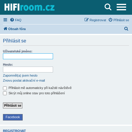
Server o Hi-Fi a AV technice
FAQ
Registrovat
Přihlásit se
H
Obsah fóra
l
Přihlásit se
e
d
Uživatelské jméno:
a
t
Heslo:
Zapomněl(a) jsem heslo
Znovu poslat aktivační e-mail
Přihlásit mě automaticky při každé návštěvě
Skrýt můj online stav pro toto přihlášení
Facebook
REGISTROVAT