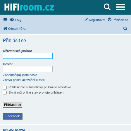
Server o Hi-Fi a AV technice
FAQ
Registrovat
Přihlásit se
H
Obsah fóra
l
Přihlásit se
e
d
Uživatelské jméno:
a
t
Heslo:
Zapomněl(a) jsem heslo
Znovu poslat aktivační e-mail
Přihlásit mě automaticky při každé návštěvě
Skrýt můj online stav pro toto přihlášení
Facebook
REGISTROVAT