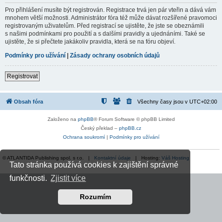
Pro přihlášení musíte být registrován. Registrace trvá jen pár vteřin a dává vám
mnohem větší možnosti. Administrátor fóra též může dávat rozšířené pravomoci
registrovaným uživatelům. Před registrací se ujistěte, že jste se obeznámili
s našimi podmínkami pro použití a s dalšími pravidly a ujednáními. Také se
ujistěte, že si přečtete jakákoliv pravidla, která se na fóru objeví.
Podmínky pro užívání
|
Zásady ochrany osobních údajů
Registrovat
Obsah fóra
Všechny časy jsou v
UTC+02:00
Založeno na
phpBB
® Forum Software © phpBB Limited
Český překlad –
phpBB.cz
Ochrana soukromí
|
Podmínky pro užívání
© ATLANTIDA Publishing spol. s r.o. |
Kontaktní údaje
| Hosting:
Váš Hosting
Tato stránka používá cookies k zajištění správné
funkčnosti.
Zjistit více
Rozumím