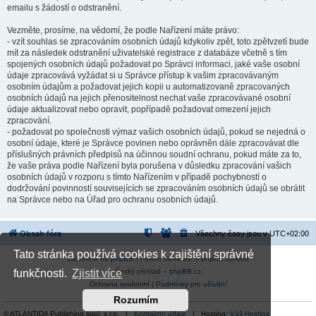
emailu s žádostí o odstranění.
Vezměte, prosíme, na vědomí, že podle Nařízení máte právo:
- vzít souhlas se zpracováním osobních údajů kdykoliv zpět, toto zpětvzetí bude
mít za následek odstranění uživatelské registrace z databáze včetně s tím
spojených osobních údajů požadovat po Správci informaci, jaké vaše osobní
údaje zpracovává vyžádat si u Správce přístup k vašim zpracovávaným
osobním údajům a požadovat jejich kopii u automatizovaně zpracovaných
osobních údajů na jejich přenositelnost nechat vaše zpracovávané osobní
údaje aktualizovat nebo opravit, popřípadě požadovat omezení jejich
zpracování.
- požadovat po společnosti výmaz vašich osobních údajů, pokud se nejedná o
osobní údaje, které je Správce povinen nebo oprávněn dále zpracovávat dle
příslušných právních předpisů na účinnou soudní ochranu, pokud máte za to,
že vaše práva podle Nařízení byla porušena v důsledku zpracování vašich
osobních údajů v rozporu s tímto Nařízením v případě pochybností o
dodržování povinností souvisejících se zpracováním osobních údajů se obrátit
na Správce nebo na Úřad pro ochranu osobních údajů.
Obsah fóra
Všechny časy jsou v
UTC+02:00
Tato stránka používá cookies k zajištění správné
Založeno na
phpBB
® Forum Software © phpBB Limited
Český překlad –
phpBB.cz
funkčnosti.
Zjistit více
Ochrana soukromí
|
Podmínky pro užívání
Rozumím
© ATLANTIDA Publishing spol. s r.o. |
Kontaktní údaje
| Hosting:
Váš Hosting