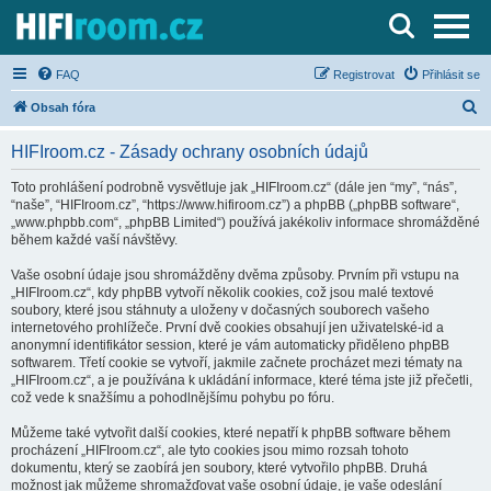
Server o Hi-Fi a AV technice
FAQ
Registrovat
Přihlásit se
H
Obsah fóra
l
HIFIroom.cz - Zásady ochrany osobních údajů
e
d
Toto prohlášení podrobně vysvětluje jak „HIFIroom.cz“ (dále jen “my”, “nás”,
“naše”, “HIFIroom.cz”, “https://www.hifiroom.cz”) a phpBB („phpBB software“,
a
„www.phpbb.com“, „phpBB Limited“) používá jakékoliv informace shromážděné
t
během každé vaší návštěvy.
Vaše osobní údaje jsou shromážděny dvěma způsoby. Prvním při vstupu na
„HIFIroom.cz“, kdy phpBB vytvoří několik cookies, což jsou malé textové
soubory, které jsou stáhnuty a uloženy v dočasných souborech vašeho
internetového prohlížeče. První dvě cookies obsahují jen uživatelské-id a
anonymní identifikátor session, které je vám automaticky přiděleno phpBB
softwarem. Třetí cookie se vytvoří, jakmile začnete procházet mezi tématy na
„HIFIroom.cz“, a je používána k ukládání informace, které téma jste již přečetli,
což vede k snažšímu a pohodlnějšímu pohybu po fóru.
Můžeme také vytvořit další cookies, které nepatří k phpBB software během
procházení „HIFIroom.cz“, ale tyto cookies jsou mimo rozsah tohoto
dokumentu, který se zaobírá jen soubory, které vytvořilo phpBB. Druhá
možnost jak můžeme shromažďovat vaše osobní údaje, je vaše odeslání