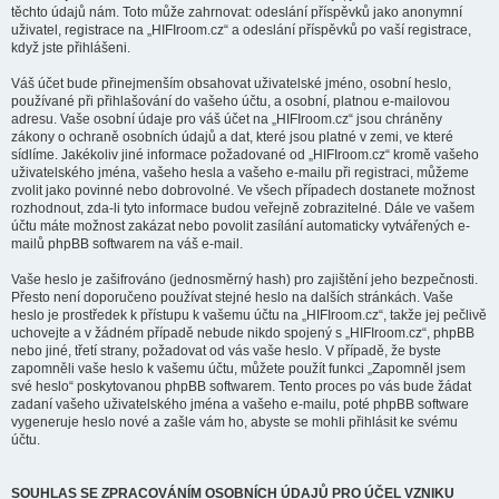
těchto údajů nám. Toto může zahrnovat: odeslání příspěvků jako anonymní
uživatel, registrace na „HIFIroom.cz“ a odeslání příspěvků po vaší registrace,
když jste přihlášeni.
Váš účet bude přinejmenším obsahovat uživatelské jméno, osobní heslo,
používané při přihlašování do vašeho účtu, a osobní, platnou e-mailovou
adresu. Vaše osobní údaje pro váš účet na „HIFIroom.cz“ jsou chráněny
zákony o ochraně osobních údajů a dat, které jsou platné v zemi, ve které
sídlíme. Jakékoliv jiné informace požadované od „HIFIroom.cz“ kromě vašeho
uživatelského jména, vašeho hesla a vašeho e-mailu při registraci, můžeme
zvolit jako povinné nebo dobrovolné. Ve všech případech dostanete možnost
rozhodnout, zda-li tyto informace budou veřejně zobrazitelné. Dále ve vašem
účtu máte možnost zakázat nebo povolit zasílání automaticky vytvářených e-
mailů phpBB softwarem na váš e-mail.
Vaše heslo je zašifrováno (jednosměrný hash) pro zajištění jeho bezpečnosti.
Přesto není doporučeno používat stejné heslo na dalších stránkách. Vaše
heslo je prostředek k přístupu k vašemu účtu na „HIFIroom.cz“, takže jej pečlivě
uchovejte a v žádném případě nebude nikdo spojený s „HIFIroom.cz“, phpBB
nebo jiné, třetí strany, požadovat od vás vaše heslo. V případě, že byste
zapomněli vaše heslo k vašemu účtu, můžete použít funkci „Zapomněl jsem
své heslo“ poskytovanou phpBB softwarem. Tento proces po vás bude žádat
zadaní vašeho uživatelského jména a vašeho e-mailu, poté phpBB software
vygeneruje heslo nové a zašle vám ho, abyste se mohli přihlásit ke svému
účtu.
SOUHLAS SE ZPRACOVÁNÍM OSOBNÍCH ÚDAJŮ PRO ÚČEL VZNIKU