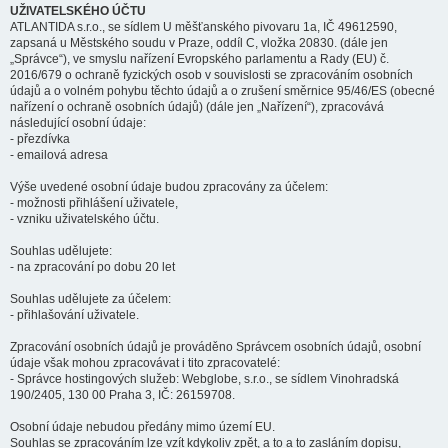
UŽIVATELSKÉHO ÚČTU
ATLANTIDA s.r.o., se sídlem U měšťanského pivovaru 1a, IČ 49612590,
zapsaná u Městského soudu v Praze, oddíl C, vložka 20830. (dále jen
„Správce“), ve smyslu nařízení Evropského parlamentu a Rady (EU) č.
2016/679 o ochraně fyzických osob v souvislosti se zpracováním osobních
údajů a o volném pohybu těchto údajů a o zrušení směrnice 95/46/ES (obecné
nařízení o ochraně osobních údajů) (dále jen „Nařízení“), zpracovává
následující osobní údaje:
- přezdívka
- emailová adresa
Výše uvedené osobní údaje budou zpracovány za účelem:
- možnosti přihlášení uživatele,
- vzniku uživatelského účtu.
Souhlas udělujete:
- na zpracování po dobu 20 let
Souhlas udělujete za účelem:
- přihlašování uživatele.
Zpracování osobních údajů je prováděno Správcem osobních údajů, osobní
údaje však mohou zpracovávat i tito zpracovatelé:
- Správce hostingových služeb: Webglobe, s.r.o., se sídlem Vinohradská
190/2405, 130 00 Praha 3, IČ: 26159708.
Osobní údaje nebudou předány mimo území EU.
Souhlas se zpracováním lze vzít kdykoliv zpět, a to a to zasláním dopisu,