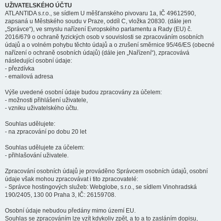
UŽIVATELSKÉHO ÚČTU
ATLANTIDA s.r.o., se sídlem U měšťanského pivovaru 1a, IČ 49612590,
zapsaná u Městského soudu v Praze, oddíl C, vložka 20830. (dále jen
„Správce“), ve smyslu nařízení Evropského parlamentu a Rady (EU) č.
2016/679 o ochraně fyzických osob v souvislosti se zpracováním osobních
údajů a o volném pohybu těchto údajů a o zrušení směrnice 95/46/ES (obecné
nařízení o ochraně osobních údajů) (dále jen „Nařízení“), zpracovává
následující osobní údaje:
- přezdívka
- emailová adresa
Výše uvedené osobní údaje budou zpracovány za účelem:
- možnosti přihlášení uživatele,
- vzniku uživatelského účtu.
Souhlas udělujete:
- na zpracování po dobu 20 let
Souhlas udělujete za účelem:
- přihlašování uživatele.
Zpracování osobních údajů je prováděno Správcem osobních údajů, osobní
údaje však mohou zpracovávat i tito zpracovatelé:
- Správce hostingových služeb: Webglobe, s.r.o., se sídlem Vinohradská
190/2405, 130 00 Praha 3, IČ: 26159708.
Osobní údaje nebudou předány mimo území EU.
Souhlas se zpracováním lze vzít kdykoliv zpět, a to a to zasláním dopisu,