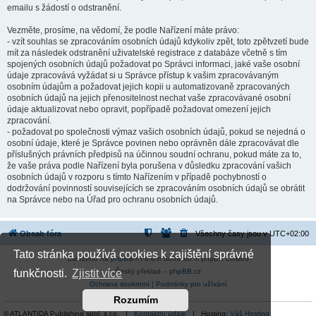
emailu s žádostí o odstranění.
Vezměte, prosíme, na vědomí, že podle Nařízení máte právo:
- vzít souhlas se zpracováním osobních údajů kdykoliv zpět, toto zpětvzetí bude
mít za následek odstranění uživatelské registrace z databáze včetně s tím
spojených osobních údajů požadovat po Správci informaci, jaké vaše osobní
údaje zpracovává vyžádat si u Správce přístup k vašim zpracovávaným
osobním údajům a požadovat jejich kopii u automatizovaně zpracovaných
osobních údajů na jejich přenositelnost nechat vaše zpracovávané osobní
údaje aktualizovat nebo opravit, popřípadě požadovat omezení jejich
zpracování.
- požadovat po společnosti výmaz vašich osobních údajů, pokud se nejedná o
osobní údaje, které je Správce povinen nebo oprávněn dále zpracovávat dle
příslušných právních předpisů na účinnou soudní ochranu, pokud máte za to,
že vaše práva podle Nařízení byla porušena v důsledku zpracování vašich
osobních údajů v rozporu s tímto Nařízením v případě pochybností o
dodržování povinností souvisejících se zpracováním osobních údajů se obrátit
na Správce nebo na Úřad pro ochranu osobních údajů.
Obsah fóra
Všechny časy jsou v
UTC+02:00
Tato stránka používá cookies k zajištění správné
Založeno na
phpBB
® Forum Software © phpBB Limited
Český překlad –
phpBB.cz
funkčnosti.
Zjistit více
Ochrana soukromí
|
Podmínky pro užívání
Rozumím
© ATLANTIDA Publishing spol. s r.o. |
Kontaktní údaje
| Hosting:
Váš Hosting