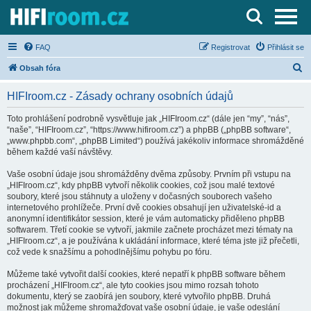
Server o Hi-Fi a AV technice
FAQ
Registrovat
Přihlásit se
H
Obsah fóra
l
HIFIroom.cz - Zásady ochrany osobních údajů
e
d
Toto prohlášení podrobně vysvětluje jak „HIFIroom.cz“ (dále jen “my”, “nás”,
“naše”, “HIFIroom.cz”, “https://www.hifiroom.cz”) a phpBB („phpBB software“,
a
„www.phpbb.com“, „phpBB Limited“) používá jakékoliv informace shromážděné
t
během každé vaší návštěvy.
Vaše osobní údaje jsou shromážděny dvěma způsoby. Prvním při vstupu na
„HIFIroom.cz“, kdy phpBB vytvoří několik cookies, což jsou malé textové
soubory, které jsou stáhnuty a uloženy v dočasných souborech vašeho
internetového prohlížeče. První dvě cookies obsahují jen uživatelské-id a
anonymní identifikátor session, které je vám automaticky přiděleno phpBB
softwarem. Třetí cookie se vytvoří, jakmile začnete procházet mezi tématy na
„HIFIroom.cz“, a je používána k ukládání informace, které téma jste již přečetli,
což vede k snažšímu a pohodlnějšímu pohybu po fóru.
Můžeme také vytvořit další cookies, které nepatří k phpBB software během
procházení „HIFIroom.cz“, ale tyto cookies jsou mimo rozsah tohoto
dokumentu, který se zaobírá jen soubory, které vytvořilo phpBB. Druhá
možnost jak můžeme shromažďovat vaše osobní údaje, je vaše odeslání