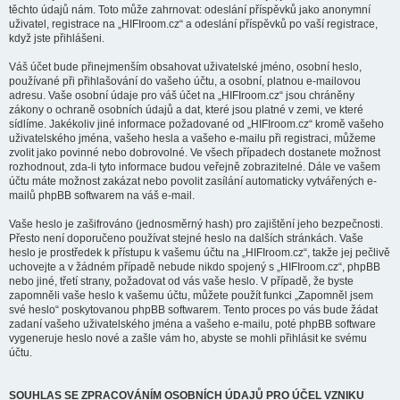
těchto údajů nám. Toto může zahrnovat: odeslání příspěvků jako anonymní
uživatel, registrace na „HIFIroom.cz“ a odeslání příspěvků po vaší registrace,
když jste přihlášeni.
Váš účet bude přinejmenším obsahovat uživatelské jméno, osobní heslo,
používané při přihlašování do vašeho účtu, a osobní, platnou e-mailovou
adresu. Vaše osobní údaje pro váš účet na „HIFIroom.cz“ jsou chráněny
zákony o ochraně osobních údajů a dat, které jsou platné v zemi, ve které
sídlíme. Jakékoliv jiné informace požadované od „HIFIroom.cz“ kromě vašeho
uživatelského jména, vašeho hesla a vašeho e-mailu při registraci, můžeme
zvolit jako povinné nebo dobrovolné. Ve všech případech dostanete možnost
rozhodnout, zda-li tyto informace budou veřejně zobrazitelné. Dále ve vašem
účtu máte možnost zakázat nebo povolit zasílání automaticky vytvářených e-
mailů phpBB softwarem na váš e-mail.
Vaše heslo je zašifrováno (jednosměrný hash) pro zajištění jeho bezpečnosti.
Přesto není doporučeno používat stejné heslo na dalších stránkách. Vaše
heslo je prostředek k přístupu k vašemu účtu na „HIFIroom.cz“, takže jej pečlivě
uchovejte a v žádném případě nebude nikdo spojený s „HIFIroom.cz“, phpBB
nebo jiné, třetí strany, požadovat od vás vaše heslo. V případě, že byste
zapomněli vaše heslo k vašemu účtu, můžete použít funkci „Zapomněl jsem
své heslo“ poskytovanou phpBB softwarem. Tento proces po vás bude žádat
zadaní vašeho uživatelského jména a vašeho e-mailu, poté phpBB software
vygeneruje heslo nové a zašle vám ho, abyste se mohli přihlásit ke svému
účtu.
SOUHLAS SE ZPRACOVÁNÍM OSOBNÍCH ÚDAJŮ PRO ÚČEL VZNIKU