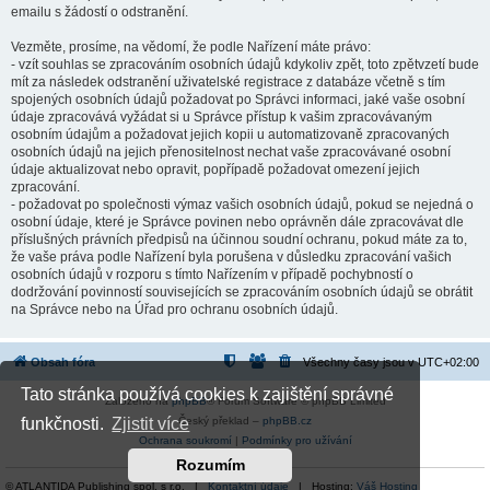
emailu s žádostí o odstranění.
Vezměte, prosíme, na vědomí, že podle Nařízení máte právo:
- vzít souhlas se zpracováním osobních údajů kdykoliv zpět, toto zpětvzetí bude
mít za následek odstranění uživatelské registrace z databáze včetně s tím
spojených osobních údajů požadovat po Správci informaci, jaké vaše osobní
údaje zpracovává vyžádat si u Správce přístup k vašim zpracovávaným
osobním údajům a požadovat jejich kopii u automatizovaně zpracovaných
osobních údajů na jejich přenositelnost nechat vaše zpracovávané osobní
údaje aktualizovat nebo opravit, popřípadě požadovat omezení jejich
zpracování.
- požadovat po společnosti výmaz vašich osobních údajů, pokud se nejedná o
osobní údaje, které je Správce povinen nebo oprávněn dále zpracovávat dle
příslušných právních předpisů na účinnou soudní ochranu, pokud máte za to,
že vaše práva podle Nařízení byla porušena v důsledku zpracování vašich
osobních údajů v rozporu s tímto Nařízením v případě pochybností o
dodržování povinností souvisejících se zpracováním osobních údajů se obrátit
na Správce nebo na Úřad pro ochranu osobních údajů.
Obsah fóra
Všechny časy jsou v
UTC+02:00
Tato stránka používá cookies k zajištění správné
Založeno na
phpBB
® Forum Software © phpBB Limited
Český překlad –
phpBB.cz
funkčnosti.
Zjistit více
Ochrana soukromí
|
Podmínky pro užívání
Rozumím
© ATLANTIDA Publishing spol. s r.o. |
Kontaktní údaje
| Hosting:
Váš Hosting