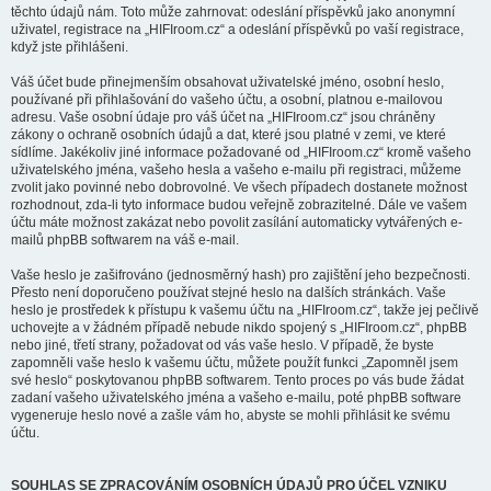
těchto údajů nám. Toto může zahrnovat: odeslání příspěvků jako anonymní
uživatel, registrace na „HIFIroom.cz“ a odeslání příspěvků po vaší registrace,
když jste přihlášeni.
Váš účet bude přinejmenším obsahovat uživatelské jméno, osobní heslo,
používané při přihlašování do vašeho účtu, a osobní, platnou e-mailovou
adresu. Vaše osobní údaje pro váš účet na „HIFIroom.cz“ jsou chráněny
zákony o ochraně osobních údajů a dat, které jsou platné v zemi, ve které
sídlíme. Jakékoliv jiné informace požadované od „HIFIroom.cz“ kromě vašeho
uživatelského jména, vašeho hesla a vašeho e-mailu při registraci, můžeme
zvolit jako povinné nebo dobrovolné. Ve všech případech dostanete možnost
rozhodnout, zda-li tyto informace budou veřejně zobrazitelné. Dále ve vašem
účtu máte možnost zakázat nebo povolit zasílání automaticky vytvářených e-
mailů phpBB softwarem na váš e-mail.
Vaše heslo je zašifrováno (jednosměrný hash) pro zajištění jeho bezpečnosti.
Přesto není doporučeno používat stejné heslo na dalších stránkách. Vaše
heslo je prostředek k přístupu k vašemu účtu na „HIFIroom.cz“, takže jej pečlivě
uchovejte a v žádném případě nebude nikdo spojený s „HIFIroom.cz“, phpBB
nebo jiné, třetí strany, požadovat od vás vaše heslo. V případě, že byste
zapomněli vaše heslo k vašemu účtu, můžete použít funkci „Zapomněl jsem
své heslo“ poskytovanou phpBB softwarem. Tento proces po vás bude žádat
zadaní vašeho uživatelského jména a vašeho e-mailu, poté phpBB software
vygeneruje heslo nové a zašle vám ho, abyste se mohli přihlásit ke svému
účtu.
SOUHLAS SE ZPRACOVÁNÍM OSOBNÍCH ÚDAJŮ PRO ÚČEL VZNIKU