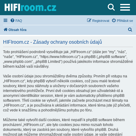
Server o Hi-Fi a AV technice
FAQ
Registrovat
Přihlásit se
H
Obsah fóra
l
HIFIroom.cz - Zásady ochrany osobních údajů
e
d
Toto prohlášení podrobně vysvětluje jak „HIFIroom.cz“ (dále jen “my”, “nás”,
“naše”, “HIFIroom.cz”, “https://www.hifiroom.cz”) a phpBB („phpBB software“,
a
„www.phpbb.com“, „phpBB Limited“) používá jakékoliv informace shromážděné
t
během každé vaší návštěvy.
Vaše osobní údaje jsou shromážděny dvěma způsoby. Prvním při vstupu na
„HIFIroom.cz“, kdy phpBB vytvoří několik cookies, což jsou malé textové
soubory, které jsou stáhnuty a uloženy v dočasných souborech vašeho
internetového prohlížeče. První dvě cookies obsahují jen uživatelské-id a
anonymní identifikátor session, které je vám automaticky přiděleno phpBB
softwarem. Třetí cookie se vytvoří, jakmile začnete procházet mezi tématy na
„HIFIroom.cz“, a je používána k ukládání informace, které téma jste již přečetli,
což vede k snažšímu a pohodlnějšímu pohybu po fóru.
Můžeme také vytvořit další cookies, které nepatří k phpBB software během
procházení „HIFIroom.cz“, ale tyto cookies jsou mimo rozsah tohoto
dokumentu, který se zaobírá jen soubory, které vytvořilo phpBB. Druhá
možnost jak můžeme shromažďovat vaše osobní údaje, je vaše odeslání