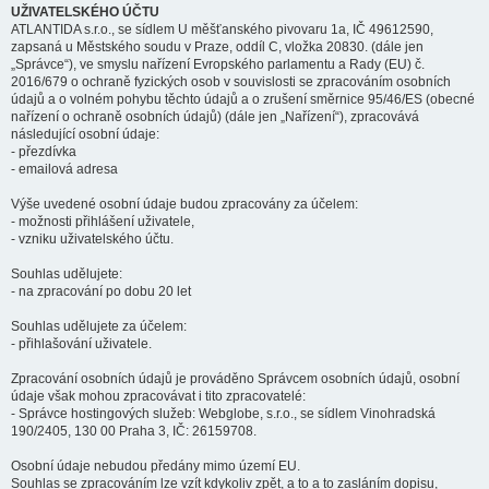
UŽIVATELSKÉHO ÚČTU
ATLANTIDA s.r.o., se sídlem U měšťanského pivovaru 1a, IČ 49612590,
zapsaná u Městského soudu v Praze, oddíl C, vložka 20830. (dále jen
„Správce“), ve smyslu nařízení Evropského parlamentu a Rady (EU) č.
2016/679 o ochraně fyzických osob v souvislosti se zpracováním osobních
údajů a o volném pohybu těchto údajů a o zrušení směrnice 95/46/ES (obecné
nařízení o ochraně osobních údajů) (dále jen „Nařízení“), zpracovává
následující osobní údaje:
- přezdívka
- emailová adresa
Výše uvedené osobní údaje budou zpracovány za účelem:
- možnosti přihlášení uživatele,
- vzniku uživatelského účtu.
Souhlas udělujete:
- na zpracování po dobu 20 let
Souhlas udělujete za účelem:
- přihlašování uživatele.
Zpracování osobních údajů je prováděno Správcem osobních údajů, osobní
údaje však mohou zpracovávat i tito zpracovatelé:
- Správce hostingových služeb: Webglobe, s.r.o., se sídlem Vinohradská
190/2405, 130 00 Praha 3, IČ: 26159708.
Osobní údaje nebudou předány mimo území EU.
Souhlas se zpracováním lze vzít kdykoliv zpět, a to a to zasláním dopisu,