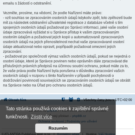
emailu s žádostí o odstranění.
Vezměte, prosíme, na vědomí, že podle Nařízení máte právo:
- vzít souhlas se zpracováním osobních údajů kdykoliv zpět, toto zpětvzetí bude
mít za následek odstranění uživatelské registrace z databáze včetně s tím
spojených osobních údajů požadovat po Správci informaci, jaké vaše osobní
údaje zpracovává vyžádat si u Správce přístup k vašim zpracovávaným
osobním údajům a požadovat jejich kopii u automatizovaně zpracovaných
osobních údajů na jejich přenositelnost nechat vaše zpracovávané osobní
údaje aktualizovat nebo opravit, popřípadě požadovat omezení jejich
zpracování.
- požadovat po společnosti výmaz vašich osobních údajů, pokud se nejedná o
osobní údaje, které je Správce povinen nebo oprávněn dále zpracovávat dle
příslušných právních předpisů na účinnou soudní ochranu, pokud máte za to,
že vaše práva podle Nařízení byla porušena v důsledku zpracování vašich
osobních údajů v rozporu s tímto Nařízením v případě pochybností o
dodržování povinností souvisejících se zpracováním osobních údajů se obrátit
na Správce nebo na Úřad pro ochranu osobních údajů.
Obsah fóra
Všechny časy jsou v
UTC+02:00
Tato stránka používá cookies k zajištění správné
Založeno na
phpBB
® Forum Software © phpBB Limited
Český překlad –
phpBB.cz
funkčnosti.
Zjistit více
Ochrana soukromí
|
Podmínky pro užívání
Rozumím
© ATLANTIDA Publishing spol. s r.o. |
Kontaktní údaje
| Hosting:
Váš Hosting