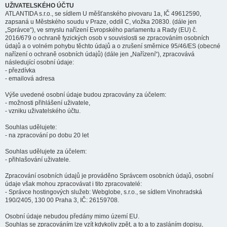
UŽIVATELSKÉHO ÚČTU
ATLANTIDA s.r.o., se sídlem U měšťanského pivovaru 1a, IČ 49612590,
zapsaná u Městského soudu v Praze, oddíl C, vložka 20830. (dále jen
„Správce“), ve smyslu nařízení Evropského parlamentu a Rady (EU) č.
2016/679 o ochraně fyzických osob v souvislosti se zpracováním osobních
údajů a o volném pohybu těchto údajů a o zrušení směrnice 95/46/ES (obecné
nařízení o ochraně osobních údajů) (dále jen „Nařízení“), zpracovává
následující osobní údaje:
- přezdívka
- emailová adresa
Výše uvedené osobní údaje budou zpracovány za účelem:
- možnosti přihlášení uživatele,
- vzniku uživatelského účtu.
Souhlas udělujete:
- na zpracování po dobu 20 let
Souhlas udělujete za účelem:
- přihlašování uživatele.
Zpracování osobních údajů je prováděno Správcem osobních údajů, osobní
údaje však mohou zpracovávat i tito zpracovatelé:
- Správce hostingových služeb: Webglobe, s.r.o., se sídlem Vinohradská
190/2405, 130 00 Praha 3, IČ: 26159708.
Osobní údaje nebudou předány mimo území EU.
Souhlas se zpracováním lze vzít kdykoliv zpět, a to a to zasláním dopisu,