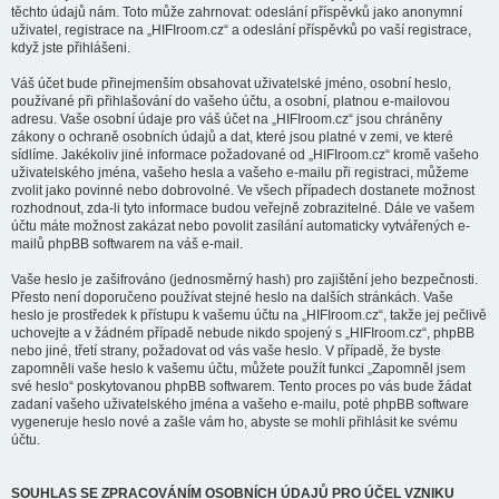
těchto údajů nám. Toto může zahrnovat: odeslání příspěvků jako anonymní
uživatel, registrace na „HIFIroom.cz“ a odeslání příspěvků po vaší registrace,
když jste přihlášeni.
Váš účet bude přinejmenším obsahovat uživatelské jméno, osobní heslo,
používané při přihlašování do vašeho účtu, a osobní, platnou e-mailovou
adresu. Vaše osobní údaje pro váš účet na „HIFIroom.cz“ jsou chráněny
zákony o ochraně osobních údajů a dat, které jsou platné v zemi, ve které
sídlíme. Jakékoliv jiné informace požadované od „HIFIroom.cz“ kromě vašeho
uživatelského jména, vašeho hesla a vašeho e-mailu při registraci, můžeme
zvolit jako povinné nebo dobrovolné. Ve všech případech dostanete možnost
rozhodnout, zda-li tyto informace budou veřejně zobrazitelné. Dále ve vašem
účtu máte možnost zakázat nebo povolit zasílání automaticky vytvářených e-
mailů phpBB softwarem na váš e-mail.
Vaše heslo je zašifrováno (jednosměrný hash) pro zajištění jeho bezpečnosti.
Přesto není doporučeno používat stejné heslo na dalších stránkách. Vaše
heslo je prostředek k přístupu k vašemu účtu na „HIFIroom.cz“, takže jej pečlivě
uchovejte a v žádném případě nebude nikdo spojený s „HIFIroom.cz“, phpBB
nebo jiné, třetí strany, požadovat od vás vaše heslo. V případě, že byste
zapomněli vaše heslo k vašemu účtu, můžete použít funkci „Zapomněl jsem
své heslo“ poskytovanou phpBB softwarem. Tento proces po vás bude žádat
zadaní vašeho uživatelského jména a vašeho e-mailu, poté phpBB software
vygeneruje heslo nové a zašle vám ho, abyste se mohli přihlásit ke svému
účtu.
SOUHLAS SE ZPRACOVÁNÍM OSOBNÍCH ÚDAJŮ PRO ÚČEL VZNIKU