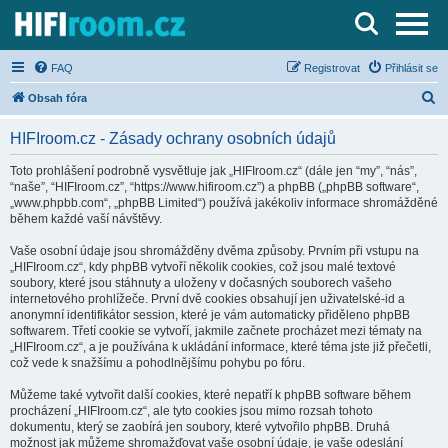
Server o Hi-Fi a AV technice
FAQ
Registrovat
Přihlásit se
H
Obsah fóra
l
HIFIroom.cz - Zásady ochrany osobních údajů
e
d
Toto prohlášení podrobně vysvětluje jak „HIFIroom.cz“ (dále jen “my”, “nás”,
“naše”, “HIFIroom.cz”, “https://www.hifiroom.cz”) a phpBB („phpBB software“,
a
„www.phpbb.com“, „phpBB Limited“) používá jakékoliv informace shromážděné
t
během každé vaší návštěvy.
Vaše osobní údaje jsou shromážděny dvěma způsoby. Prvním při vstupu na
„HIFIroom.cz“, kdy phpBB vytvoří několik cookies, což jsou malé textové
soubory, které jsou stáhnuty a uloženy v dočasných souborech vašeho
internetového prohlížeče. První dvě cookies obsahují jen uživatelské-id a
anonymní identifikátor session, které je vám automaticky přiděleno phpBB
softwarem. Třetí cookie se vytvoří, jakmile začnete procházet mezi tématy na
„HIFIroom.cz“, a je používána k ukládání informace, které téma jste již přečetli,
což vede k snažšímu a pohodlnějšímu pohybu po fóru.
Můžeme také vytvořit další cookies, které nepatří k phpBB software během
procházení „HIFIroom.cz“, ale tyto cookies jsou mimo rozsah tohoto
dokumentu, který se zaobírá jen soubory, které vytvořilo phpBB. Druhá
možnost jak můžeme shromažďovat vaše osobní údaje, je vaše odeslání