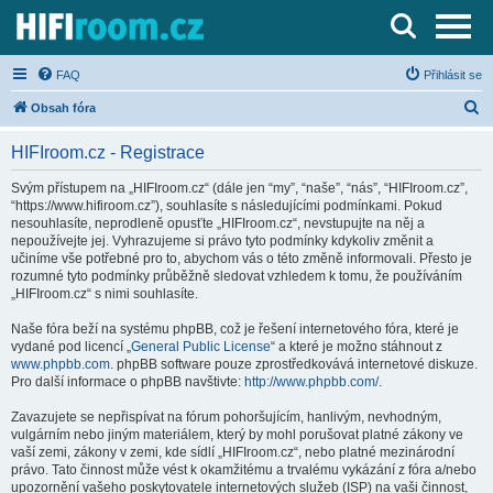
Server o Hi-Fi a AV technice
FAQ
Přihlásit se
H
Obsah fóra
l
HIFIroom.cz - Registrace
e
d
Svým přístupem na „HIFIroom.cz“ (dále jen “my”, “naše”, “nás”, “HIFIroom.cz”,
“https://www.hifiroom.cz”), souhlasíte s následujícími podmínkami. Pokud
a
nesouhlasíte, neprodleně opusťte „HIFIroom.cz“, nevstupujte na něj a
t
nepoužívejte jej. Vyhrazujeme si právo tyto podmínky kdykoliv změnit a
učiníme vše potřebné pro to, abychom vás o této změně informovali. Přesto je
rozumné tyto podmínky průběžně sledovat vzhledem k tomu, že používáním
„HIFIroom.cz“ s nimi souhlasíte.
Naše fóra beží na systému phpBB, což je řešení internetového fóra, které je
vydané pod licencí „
General Public License
“ a které je možno stáhnout z
www.phpbb.com
. phpBB software pouze zprostředkovává internetové diskuze.
Pro další informace o phpBB navštivte:
http://www.phpbb.com/
.
Zavazujete se nepřispívat na fórum pohoršujícím, hanlivým, nevhodným,
vulgárním nebo jiným materiálem, který by mohl porušovat platné zákony ve
vaší zemi, zákony v zemi, kde sídlí „HIFIroom.cz“, nebo platné mezinárodní
právo. Tato činnost může vést k okamžitému a trvalému vykázání z fóra a/nebo
upozornění vašeho poskytovatele internetových služeb (ISP) na vaši činnost,