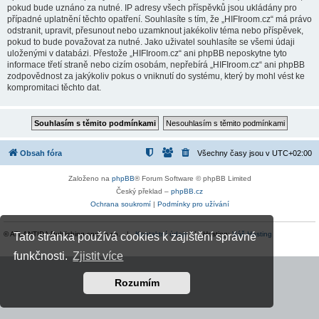
pokud bude uznáno za nutné. IP adresy všech příspěvků jsou ukládány pro
případné uplatnění těchto opatření. Souhlasíte s tím, že „HIFIroom.cz“ má právo
odstranit, upravit, přesunout nebo uzamknout jakékoliv téma nebo příspěvek,
pokud to bude považovat za nutné. Jako uživatel souhlasíte se všemi údaji
uloženými v databázi. Přestože „HIFIroom.cz“ ani phpBB neposkytne tyto
informace třetí straně nebo cizím osobám, nepřebírá „HIFIroom.cz“ ani phpBB
zodpovědnost za jakýkoliv pokus o vniknutí do systému, který by mohl vést ke
kompromitaci těchto dat.
Obsah fóra
Všechny časy jsou v
UTC+02:00
Založeno na
phpBB
® Forum Software © phpBB Limited
Český překlad –
phpBB.cz
Ochrana soukromí
|
Podmínky pro užívání
© ATLANTIDA Publishing spol. s r.o. |
Kontaktní údaje
| Hosting:
Váš Hosting
Tato stránka používá cookies k zajištění správné
funkčnosti.
Zjistit více
Rozumím