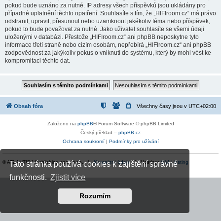
pokud bude uznáno za nutné. IP adresy všech příspěvků jsou ukládány pro
případné uplatnění těchto opatření. Souhlasíte s tím, že „HIFIroom.cz“ má právo
odstranit, upravit, přesunout nebo uzamknout jakékoliv téma nebo příspěvek,
pokud to bude považovat za nutné. Jako uživatel souhlasíte se všemi údaji
uloženými v databázi. Přestože „HIFIroom.cz“ ani phpBB neposkytne tyto
informace třetí straně nebo cizím osobám, nepřebírá „HIFIroom.cz“ ani phpBB
zodpovědnost za jakýkoliv pokus o vniknutí do systému, který by mohl vést ke
kompromitaci těchto dat.
Obsah fóra
Všechny časy jsou v
UTC+02:00
Založeno na
phpBB
® Forum Software © phpBB Limited
Český překlad –
phpBB.cz
Ochrana soukromí
|
Podmínky pro užívání
© ATLANTIDA Publishing spol. s r.o. |
Kontaktní údaje
| Hosting:
Váš Hosting
Tato stránka používá cookies k zajištění správné
funkčnosti.
Zjistit více
Rozumím