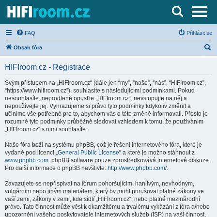
Server o Hi-Fi a AV technice
FAQ
Přihlásit se
H
Obsah fóra
l
HIFIroom.cz - Registrace
e
d
Svým přístupem na „HIFIroom.cz“ (dále jen “my”, “naše”, “nás”, “HIFIroom.cz”,
“https://www.hifiroom.cz”), souhlasíte s následujícími podmínkami. Pokud
a
nesouhlasíte, neprodleně opusťte „HIFIroom.cz“, nevstupujte na něj a
t
nepoužívejte jej. Vyhrazujeme si právo tyto podmínky kdykoliv změnit a
učiníme vše potřebné pro to, abychom vás o této změně informovali. Přesto je
rozumné tyto podmínky průběžně sledovat vzhledem k tomu, že používáním
„HIFIroom.cz“ s nimi souhlasíte.
Naše fóra beží na systému phpBB, což je řešení internetového fóra, které je
vydané pod licencí „
General Public License
“ a které je možno stáhnout z
www.phpbb.com
. phpBB software pouze zprostředkovává internetové diskuze.
Pro další informace o phpBB navštivte:
http://www.phpbb.com/
.
Zavazujete se nepřispívat na fórum pohoršujícím, hanlivým, nevhodným,
vulgárním nebo jiným materiálem, který by mohl porušovat platné zákony ve
vaší zemi, zákony v zemi, kde sídlí „HIFIroom.cz“, nebo platné mezinárodní
právo. Tato činnost může vést k okamžitému a trvalému vykázání z fóra a/nebo
upozornění vašeho poskytovatele internetových služeb (ISP) na vaši činnost,