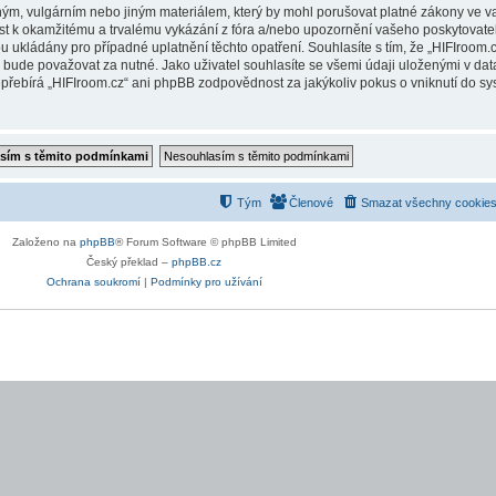
ým, vulgárním nebo jiným materiálem, který by mohl porušovat platné zákony ve vaš
st k okamžitému a trvalému vykázání z fóra a/nebo upozornění vašeho poskytovatel
ukládány pro případné uplatnění těchto opatření. Souhlasíte s tím, že „HIFIroom.cz
ude považovat za nutné. Jako uživatel souhlasíte se všemi údaji uloženými v data
přebírá „HIFIroom.cz“ ani phpBB zodpovědnost za jakýkoliv pokus o vniknutí do sys
Tým
Členové
Smazat všechny cookies
Založeno na
phpBB
® Forum Software © phpBB Limited
Český překlad –
phpBB.cz
Ochrana soukromí
|
Podmínky pro užívání