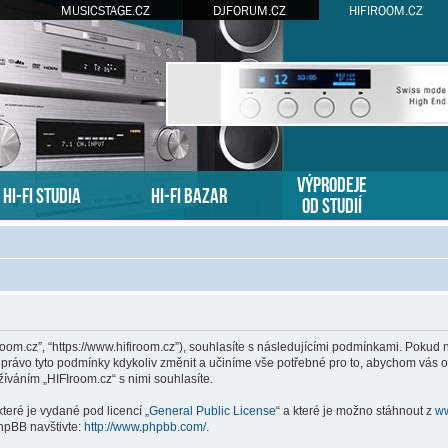
MUSICSTAGE.CZ
DJFORUM.CZ
HIFIROOM.CZ
VÝPRODEJE
HI-FI STUDIA
HI-FI BAZAR
OD STUDIÍ
Iroom.cz”, “https://www.hifiroom.cz”), souhlasíte s následujícími podmínkami. Pokud
i právo tyto podmínky kdykoliv změnit a učiníme vše potřebné pro to, abychom vás o
váním „HIFIroom.cz“ s nimi souhlasíte.
teré je vydané pod licencí „
General Public License
“ a které je možno stáhnout z
w
hpBB navštivte:
http://www.phpbb.com/
.