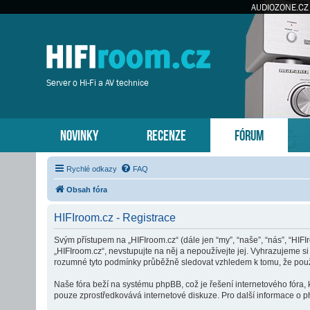
AUDIOZONE.CZ
Server o Hi-Fi a AV technice
NOVINKY
RECENZE
FÓRUM
Rychlé odkazy
FAQ
Obsah fóra
HIFIroom.cz - Registrace
Svým přístupem na „HIFIroom.cz“ (dále jen “my”, “naše”, “nás”, “HIF
„HIFIroom.cz“, nevstupujte na něj a nepoužívejte jej. Vyhrazujeme s
rozumné tyto podmínky průběžně sledovat vzhledem k tomu, že použí
Naše fóra beží na systému phpBB, což je řešení internetového fóra, k
pouze zprostředkovává internetové diskuze. Pro další informace o p