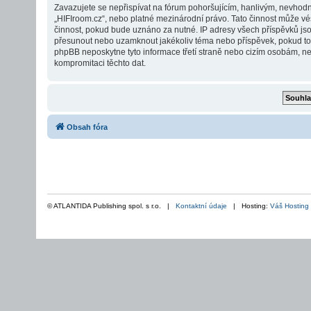
Zavazujete se nepřispívat na fórum pohoršujícím, hanlivým, nevhodn
„HIFIroom.cz“, nebo platné mezinárodní právo. Tato činnost může vé
činnost, pokud bude uznáno za nutné. IP adresy všech příspěvků jsou 
přesunout nebo uzamknout jakékoliv téma nebo příspěvek, pokud to b
phpBB neposkytne tyto informace třetí straně nebo cizím osobám, ne
kompromitaci těchto dat.
Obsah fóra
© ATLANTIDA Publishing spol. s r.o. |
Kontaktní údaje
| Hosting:
Váš Hosting