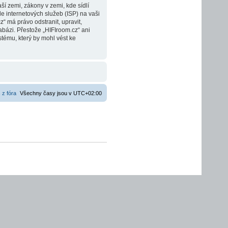
í zemi, zákony v zemi, kde sídlí
e internetových služeb (ISP) na vaši
“ má právo odstranit, upravit,
bázi. Přestože „HIFIroom.cz“ ani
tému, který by mohl vést ke
 z fóra
Všechny časy jsou v
UTC+02:00