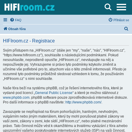
Server o Hi-Fi a AV technice
FAQ
Přihlásit se
H
Obsah fóra
l
HIFIroom.cz - Registrace
e
d
Svým přístupem na „HIFIroom.cz“ (dále jen “my”, “naše”, “nás”, “HIFIroom.cz”,
“https://www.hifiroom.cz”), souhlasíte s následujícími podmínkami. Pokud
a
nesouhlasíte, neprodleně opusťte „HIFIroom.cz“, nevstupujte na něj a
t
nepoužívejte jej. Vyhrazujeme si právo tyto podmínky kdykoliv změnit a
učiníme vše potřebné pro to, abychom vás o této změně informovali. Přesto je
rozumné tyto podmínky průběžně sledovat vzhledem k tomu, že používáním
„HIFIroom.cz“ s nimi souhlasíte.
Naše fóra beží na systému phpBB, což je řešení internetového fóra, které je
vydané pod licencí „
General Public License
“ a které je možno stáhnout z
www.phpbb.com
. phpBB software pouze zprostředkovává internetové diskuze.
Pro další informace o phpBB navštivte:
http://www.phpbb.com/
.
Zavazujete se nepřispívat na fórum pohoršujícím, hanlivým, nevhodným,
vulgárním nebo jiným materiálem, který by mohl porušovat platné zákony ve
vaší zemi, zákony v zemi, kde sídlí „HIFIroom.cz“, nebo platné mezinárodní
právo. Tato činnost může vést k okamžitému a trvalému vykázání z fóra a/nebo
upozornění vašeho poskytovatele internetových služeb (ISP) na vaši činnost,