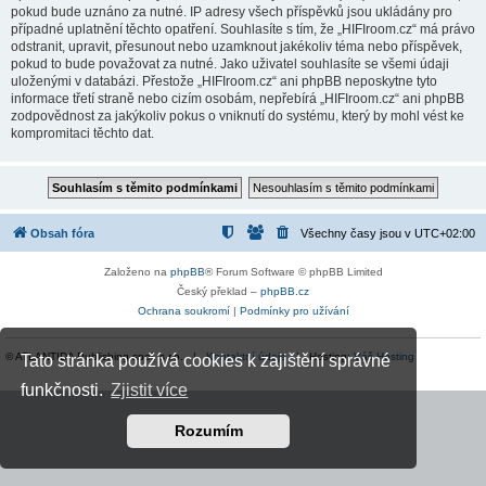
pokud bude uznáno za nutné. IP adresy všech příspěvků jsou ukládány pro
případné uplatnění těchto opatření. Souhlasíte s tím, že „HIFIroom.cz“ má právo
odstranit, upravit, přesunout nebo uzamknout jakékoliv téma nebo příspěvek,
pokud to bude považovat za nutné. Jako uživatel souhlasíte se všemi údaji
uloženými v databázi. Přestože „HIFIroom.cz“ ani phpBB neposkytne tyto
informace třetí straně nebo cizím osobám, nepřebírá „HIFIroom.cz“ ani phpBB
zodpovědnost za jakýkoliv pokus o vniknutí do systému, který by mohl vést ke
kompromitaci těchto dat.
Obsah fóra
Všechny časy jsou v
UTC+02:00
Založeno na
phpBB
® Forum Software © phpBB Limited
Český překlad –
phpBB.cz
Ochrana soukromí
|
Podmínky pro užívání
© ATLANTIDA Publishing spol. s r.o. |
Kontaktní údaje
| Hosting:
Váš Hosting
Tato stránka používá cookies k zajištění správné
funkčnosti.
Zjistit více
Rozumím