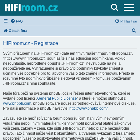
Server o Hi-Fi a AV technice
FAQ
Přihlásit se
H
Obsah fóra
l
HIFIroom.cz - Registrace
e
d
Svým přístupem na „HIFIroom.cz“ (dále jen “my”, “naše”, “nás”, “HIFIroom.cz”,
“https://www.hifiroom.cz”), souhlasíte s následujícími podmínkami. Pokud
a
nesouhlasíte, neprodleně opusťte „HIFIroom.cz“, nevstupujte na něj a
t
nepoužívejte jej. Vyhrazujeme si právo tyto podmínky kdykoliv změnit a
učiníme vše potřebné pro to, abychom vás o této změně informovali. Přesto je
rozumné tyto podmínky průběžně sledovat vzhledem k tomu, že používáním
„HIFIroom.cz“ s nimi souhlasíte.
Naše fóra beží na systému phpBB, což je řešení internetového fóra, které je
vydané pod licencí „
General Public License
“ a které je možno stáhnout z
www.phpbb.com
. phpBB software pouze zprostředkovává internetové diskuze.
Pro další informace o phpBB navštivte:
http://www.phpbb.com/
.
Zavazujete se nepřispívat na fórum pohoršujícím, hanlivým, nevhodným,
vulgárním nebo jiným materiálem, který by mohl porušovat platné zákony ve
vaší zemi, zákony v zemi, kde sídlí „HIFIroom.cz“, nebo platné mezinárodní
právo. Tato činnost může vést k okamžitému a trvalému vykázání z fóra a/nebo
upozornění vašeho poskytovatele internetových služeb (ISP) na vaši činnost,