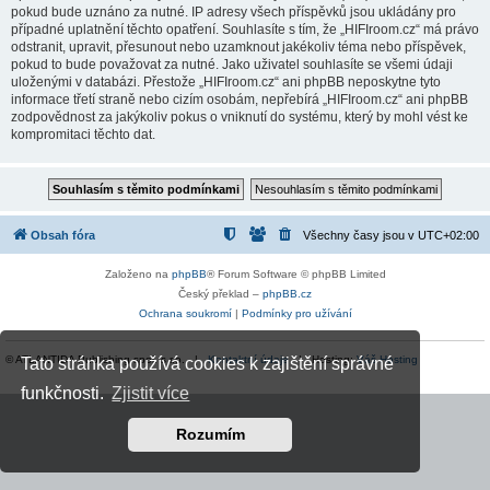
pokud bude uznáno za nutné. IP adresy všech příspěvků jsou ukládány pro
případné uplatnění těchto opatření. Souhlasíte s tím, že „HIFIroom.cz“ má právo
odstranit, upravit, přesunout nebo uzamknout jakékoliv téma nebo příspěvek,
pokud to bude považovat za nutné. Jako uživatel souhlasíte se všemi údaji
uloženými v databázi. Přestože „HIFIroom.cz“ ani phpBB neposkytne tyto
informace třetí straně nebo cizím osobám, nepřebírá „HIFIroom.cz“ ani phpBB
zodpovědnost za jakýkoliv pokus o vniknutí do systému, který by mohl vést ke
kompromitaci těchto dat.
Obsah fóra
Všechny časy jsou v
UTC+02:00
Založeno na
phpBB
® Forum Software © phpBB Limited
Český překlad –
phpBB.cz
Ochrana soukromí
|
Podmínky pro užívání
© ATLANTIDA Publishing spol. s r.o. |
Kontaktní údaje
| Hosting:
Váš Hosting
Tato stránka používá cookies k zajištění správné
funkčnosti.
Zjistit více
Rozumím