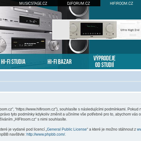
MUSICSTAGE.CZ
DJFORUM.CZ
HIFIROOM.CZ
VÝPRODEJE
HI-FI STUDIA
HI-FI BAZAR
OD STUDIÍ
Iroom.cz”, “https://www.hifiroom.cz”), souhlasíte s následujícími podmínkami. Pokud
i právo tyto podmínky kdykoliv změnit a učiníme vše potřebné pro to, abychom vás o
váním „HIFIroom.cz“ s nimi souhlasíte.
teré je vydané pod licencí „
General Public License
“ a které je možno stáhnout z
w
hpBB navštivte:
http://www.phpbb.com/
.