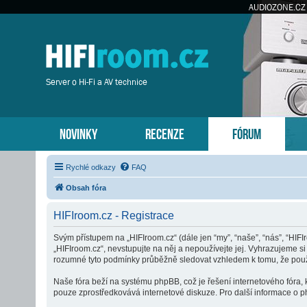
AUDIOZONE.CZ
Server o Hi-Fi a AV technice
NOVINKY
RECENZE
FÓRUM
Rychlé odkazy
FAQ
Obsah fóra
HIFIroom.cz - Registrace
Svým přístupem na „HIFIroom.cz“ (dále jen “my”, “naše”, “nás”, “HIF
„HIFIroom.cz“, nevstupujte na něj a nepoužívejte jej. Vyhrazujeme s
rozumné tyto podmínky průběžně sledovat vzhledem k tomu, že použí
Naše fóra beží na systému phpBB, což je řešení internetového fóra, k
pouze zprostředkovává internetové diskuze. Pro další informace o p