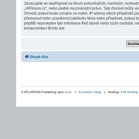
Zavazujete se nepřispívat na fórum pohoršujícím, hanlivým, nevhodn
„HIFIroom.cz“, nebo platné mezinárodní právo. Tato činnost může vé
činnost, pokud bude uznáno za nutné. IP adresy všech příspěvků jsou 
přesunout nebo uzamknout jakékoliv téma nebo příspěvek, pokud to b
phpBB neposkytne tyto informace třetí straně nebo cizím osobám, ne
kompromitaci těchto dat.
Obsah fóra
© ATLANTIDA Publishing spol. s r.o. |
Kontaktní údaje
| Hosting:
Váš Hosting