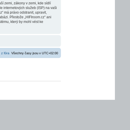
í zemi, zákony v zemi, kde sídlí
e internetových služeb (ISP) na vaši
“ má právo odstranit, upravit,
bázi. Přestože „HIFIroom.cz“ ani
tému, který by mohl vést ke
 z fóra
Všechny časy jsou v
UTC+02:00