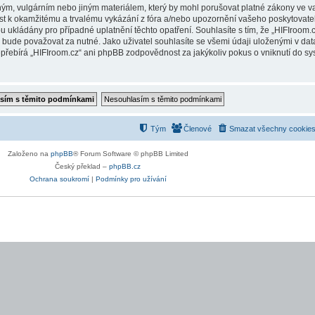
ým, vulgárním nebo jiným materiálem, který by mohl porušovat platné zákony ve vaš
st k okamžitému a trvalému vykázání z fóra a/nebo upozornění vašeho poskytovatel
ukládány pro případné uplatnění těchto opatření. Souhlasíte s tím, že „HIFIroom.cz
ude považovat za nutné. Jako uživatel souhlasíte se všemi údaji uloženými v data
přebírá „HIFIroom.cz“ ani phpBB zodpovědnost za jakýkoliv pokus o vniknutí do sys
Tým
Členové
Smazat všechny cookies
Založeno na
phpBB
® Forum Software © phpBB Limited
Český překlad –
phpBB.cz
Ochrana soukromí
|
Podmínky pro užívání