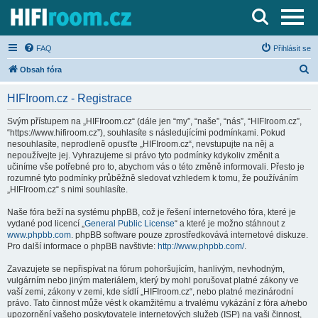
Server o Hi-Fi a AV technice
FAQ
Přihlásit se
H
Obsah fóra
l
HIFIroom.cz - Registrace
e
d
Svým přístupem na „HIFIroom.cz“ (dále jen “my”, “naše”, “nás”, “HIFIroom.cz”,
“https://www.hifiroom.cz”), souhlasíte s následujícími podmínkami. Pokud
a
nesouhlasíte, neprodleně opusťte „HIFIroom.cz“, nevstupujte na něj a
t
nepoužívejte jej. Vyhrazujeme si právo tyto podmínky kdykoliv změnit a
učiníme vše potřebné pro to, abychom vás o této změně informovali. Přesto je
rozumné tyto podmínky průběžně sledovat vzhledem k tomu, že používáním
„HIFIroom.cz“ s nimi souhlasíte.
Naše fóra beží na systému phpBB, což je řešení internetového fóra, které je
vydané pod licencí „
General Public License
“ a které je možno stáhnout z
www.phpbb.com
. phpBB software pouze zprostředkovává internetové diskuze.
Pro další informace o phpBB navštivte:
http://www.phpbb.com/
.
Zavazujete se nepřispívat na fórum pohoršujícím, hanlivým, nevhodným,
vulgárním nebo jiným materiálem, který by mohl porušovat platné zákony ve
vaší zemi, zákony v zemi, kde sídlí „HIFIroom.cz“, nebo platné mezinárodní
právo. Tato činnost může vést k okamžitému a trvalému vykázání z fóra a/nebo
upozornění vašeho poskytovatele internetových služeb (ISP) na vaši činnost,