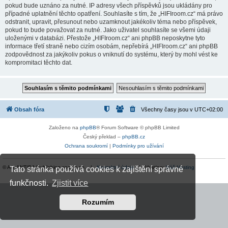
pokud bude uznáno za nutné. IP adresy všech příspěvků jsou ukládány pro
případné uplatnění těchto opatření. Souhlasíte s tím, že „HIFIroom.cz“ má právo
odstranit, upravit, přesunout nebo uzamknout jakékoliv téma nebo příspěvek,
pokud to bude považovat za nutné. Jako uživatel souhlasíte se všemi údaji
uloženými v databázi. Přestože „HIFIroom.cz“ ani phpBB neposkytne tyto
informace třetí straně nebo cizím osobám, nepřebírá „HIFIroom.cz“ ani phpBB
zodpovědnost za jakýkoliv pokus o vniknutí do systému, který by mohl vést ke
kompromitaci těchto dat.
Obsah fóra
Všechny časy jsou v
UTC+02:00
Založeno na
phpBB
® Forum Software © phpBB Limited
Český překlad –
phpBB.cz
Ochrana soukromí
|
Podmínky pro užívání
© ATLANTIDA Publishing spol. s r.o. |
Kontaktní údaje
| Hosting:
Váš Hosting
Tato stránka používá cookies k zajištění správné
funkčnosti.
Zjistit více
Rozumím