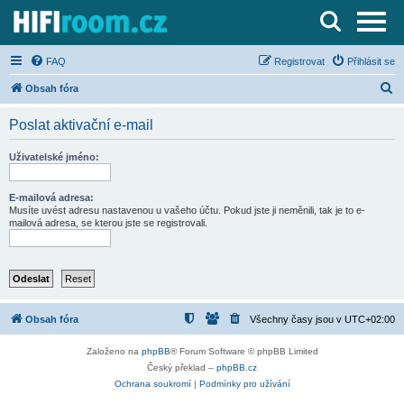
Server o Hi-Fi a AV technice
FAQ
Registrovat
Přihlásit se
H
Obsah fóra
l
Poslat aktivační e-mail
e
d
Uživatelské jméno:
a
t
E-mailová adresa:
Musíte uvést adresu nastavenou u vašeho účtu. Pokud jste ji neměnili, tak je to e-
mailová adresa, se kterou jste se registrovali.
Obsah fóra
Všechny časy jsou v
UTC+02:00
Založeno na
phpBB
® Forum Software © phpBB Limited
Český překlad –
phpBB.cz
Ochrana soukromí
|
Podmínky pro užívání