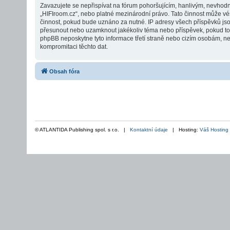
Zavazujete se nepřispívat na fórum pohoršujícím, hanlivým, nevhodn
„HIFIroom.cz“, nebo platné mezinárodní právo. Tato činnost může vé
činnost, pokud bude uznáno za nutné. IP adresy všech příspěvků jsou 
přesunout nebo uzamknout jakékoliv téma nebo příspěvek, pokud to b
phpBB neposkytne tyto informace třetí straně nebo cizím osobám, ne
kompromitaci těchto dat.
Obsah fóra
© ATLANTIDA Publishing spol. s r.o. |
Kontaktní údaje
| Hosting:
Váš Hosting