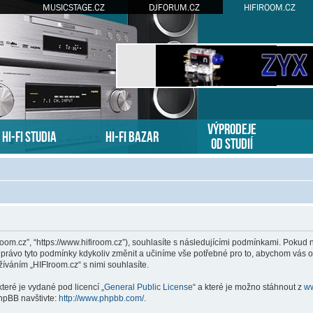
MUSICSTAGE.CZ
DJFORUM.CZ
HIFIROOM.CZ
VÝPRODEJE
HI-FI STUDIA
HI-FI BAZAR
OD STUDIÍ
Iroom.cz”, “https://www.hifiroom.cz”), souhlasíte s následujícími podmínkami. Pokud
i právo tyto podmínky kdykoliv změnit a učiníme vše potřebné pro to, abychom vás o
váním „HIFIroom.cz“ s nimi souhlasíte.
teré je vydané pod licencí „
General Public License
“ a které je možno stáhnout z
w
hpBB navštivte:
http://www.phpbb.com/
.