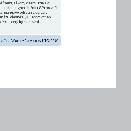
í zemi, zákony v zemi, kde sídlí
e internetových služeb (ISP) na vaši
“ má právo odstranit, upravit,
bázi. Přestože „HIFIroom.cz“ ani
tému, který by mohl vést ke
 z fóra
Všechny časy jsou v
UTC+02:00