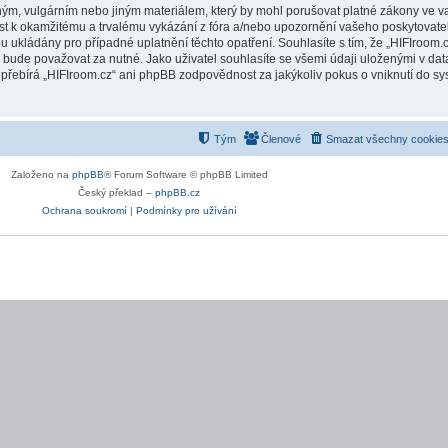
ým, vulgárním nebo jiným materiálem, který by mohl porušovat platné zákony ve vaš
st k okamžitému a trvalému vykázání z fóra a/nebo upozornění vašeho poskytovatel
ukládány pro případné uplatnění těchto opatření. Souhlasíte s tím, že „HIFIroom.cz
ude považovat za nutné. Jako uživatel souhlasíte se všemi údaji uloženými v data
přebírá „HIFIroom.cz“ ani phpBB zodpovědnost za jakýkoliv pokus o vniknutí do sys
Tým
Členové
Smazat všechny cookies
Založeno na
phpBB
® Forum Software © phpBB Limited
Český překlad –
phpBB.cz
Ochrana soukromí
|
Podmínky pro užívání