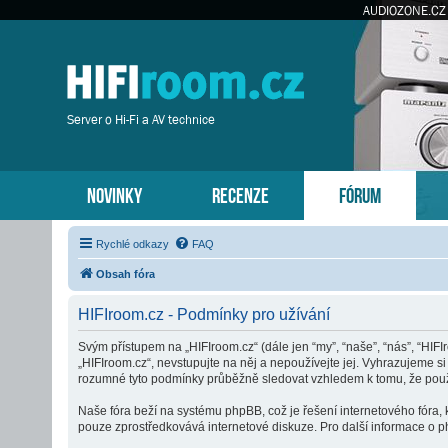
AUDIOZONE.CZ
Server o Hi-Fi a AV technice
NOVINKY
RECENZE
FÓRUM
Rychlé odkazy
FAQ
Obsah fóra
HIFIroom.cz - Podmínky pro užívání
Svým přístupem na „HIFIroom.cz“ (dále jen “my”, “naše”, “nás”, “HIF
„HIFIroom.cz“, nevstupujte na něj a nepoužívejte jej. Vyhrazujeme s
rozumné tyto podmínky průběžně sledovat vzhledem k tomu, že použí
Naše fóra beží na systému phpBB, což je řešení internetového fóra, k
pouze zprostředkovává internetové diskuze. Pro další informace o p