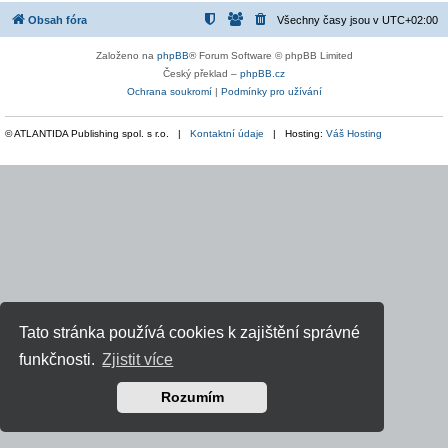
Obsah fóra
Všechny časy jsou v
UTC+02:00
Založeno na
phpBB
® Forum Software © phpBB Limited
Český překlad –
phpBB.cz
Ochrana soukromí
|
Podmínky pro užívání
© ATLANTIDA Publishing spol. s r.o. |
Kontaktní údaje
| Hosting:
Váš Hosting
Tato stránka používá cookies k zajištění správné
funkčnosti.
Zjistit více
Rozumím