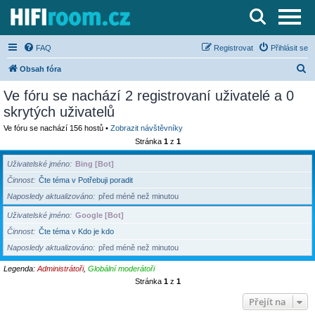
Server o Hi-Fi a AV technice
FAQ
Registrovat
Přihlásit se
H
Obsah fóra
l
Ve fóru se nachází 2 registrovaní uživatelé a 0
e
skrytých uživatelů
d
Ve fóru se nachází 156 hostů •
Zobrazit návštěvníky
a
Stránka
1
z
1
t
Uživatelské jméno
Bing [Bot]
Činnost
Čte téma v Potřebuji poradit
Naposledy aktualizováno
před méně než minutou
Uživatelské jméno
Google [Bot]
Činnost
Čte téma v Kdo je kdo
Naposledy aktualizováno
před méně než minutou
Legenda:
Administrátoři
,
Globální moderátoři
Stránka
1
z
1
Přejít na