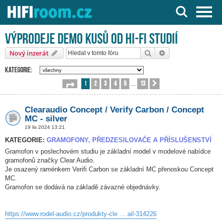
Server o Hi-Fi a AV technice
Výprodeje demo kusů od HI-FI studií
Hledat
Pokročilé hledání
Nový inzerát
Kategorie:
1
2
3
4
5
13
Stránka
1
z
13
Další
…
Clearaudio Concept / Verify Carbon / Concept
MC - silver
19 lis 2024 13:21
KATEGORIE:
GRAMOFONY, PŘEDZESILOVAČE A PŘÍSLUŠENSTVÍ
Gramofon v poslechovém studiu je základní model v modelové nabídce
gramofonů značky Clear Audio.
Je osazený raménkem Verifi Carbon se základní MC přenoskou Concept
MC.
Gramofon se dodává na základě závazné objednávky.
https://www.rodel-audio.cz/produkty-cle ... ail-314226