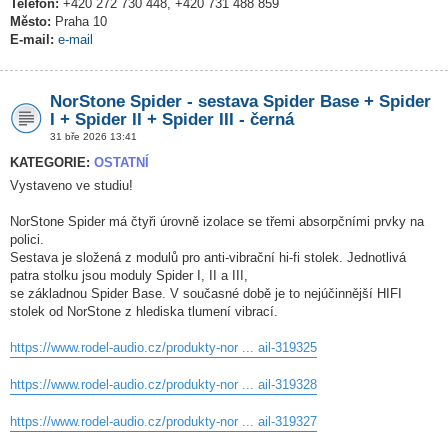
Telefon:
+420 272 730 448, +420 731 488 859
Město:
Praha 10
E-mail:
e-mail
NorStone Spider - sestava Spider Base + Spider
I + Spider II + Spider III - černá
31 bře 2026 13:41
KATEGORIE:
OSTATNÍ
Vystaveno ve studiu!
NorStone Spider má čtyři úrovně izolace se třemi absorpčními prvky na
polici.
Sestava je složená z modulů pro anti-vibrační hi-fi stolek. Jednotlivá
patra stolku jsou moduly Spider I, II a III,
se základnou Spider Base. V současné době je to nejúčinnější HIFI
stolek od NorStone z hlediska tlumení vibrací.
https://www.rodel-audio.cz/produkty-nor ... ail-319325
https://www.rodel-audio.cz/produkty-nor ... ail-319328
https://www.rodel-audio.cz/produkty-nor ... ail-319327