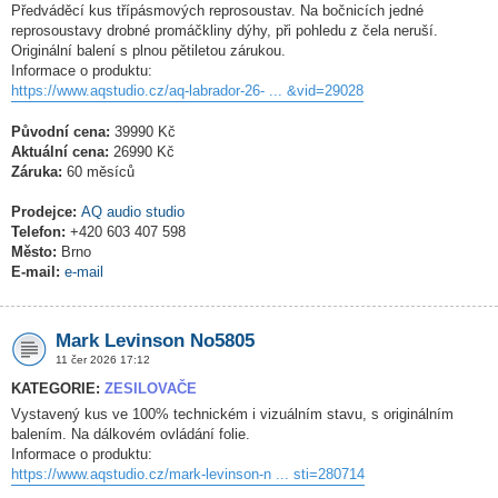
Předváděcí kus třípásmových reprosoustav. Na bočnicích jedné
reprosoustavy drobné promáčkliny dýhy, při pohledu z čela neruší.
Originální balení s plnou pětiletou zárukou.
Informace o produktu:
https://www.aqstudio.cz/aq-labrador-26- ... &vid=29028
Původní cena:
39990 Kč
Aktuální cena:
26990 Kč
Záruka:
60 měsíců
Prodejce:
AQ audio studio
Telefon:
+420 603 407 598
Město:
Brno
E-mail:
e-mail
Mark Levinson No5805
11 čer 2026 17:12
KATEGORIE:
ZESILOVAČE
Vystavený kus ve 100% technickém i vizuálním stavu, s originálním
balením. Na dálkovém ovládání folie.
Informace o produktu:
https://www.aqstudio.cz/mark-levinson-n ... sti=280714