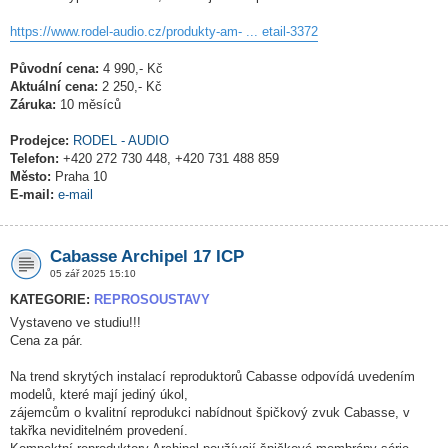
https://www.rodel-audio.cz/produkty-am- ... etail-3372
Původní cena:
4 990,- Kč
Aktuální cena:
2 250,- Kč
Záruka:
10 měsíců
Prodejce:
RODEL - AUDIO
Telefon:
+420 272 730 448, +420 731 488 859
Město:
Praha 10
E-mail:
e-mail
Cabasse Archipel 17 ICP
05 zář 2025 15:10
KATEGORIE:
REPROSOUSTAVY
Vystaveno ve studiu!!!
Cena za pár.
Na trend skrytých instalací reproduktorů Cabasse odpovídá uvedením
modelů, které mají jediný úkol,
zájemcům o kvalitní reprodukci nabídnout špičkový zvuk Cabasse, v
takřka neviditelném provedení.