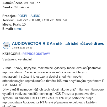
Aktuální cena:
89 990,- Kč
Záruka:
24 měsíců
Prodejce:
RODEL - AUDIO
Telefon:
+420 272 730 448, +420 731 488 859
Město:
Praha 10
E-mail:
e-mail
AUDIOVECTOR R 3 Arreté - africké růžové dřevo
23 led 2026 15:29
KATEGORIE:
REPROSOUSTAVY
Vystaveno ve studiu!
V řadě R nový, nejvyšší, maximálně vyladěný model dvouapůpásmové
reprosoustavy. Precizně provedená ozvučnice se zaoblenými
neparaleními stěnami je osazena dvojicí shodných nových
středobasových reproduktorů o růměru 165 mm a výškovým systémem R
AMT ARRETÉ.
Díky využití nejmodernějších technologií jako je vnitřní tlumení Nanopore,
vyladění vodivosti vodičů technologií NCS Freeze a patentovanému
systému uzemnění FREEDOM GROUNDING® je perfektně hrající
reprosoustava Audiovector R3 Arreté připravena excelovat v každém
okamžiku.