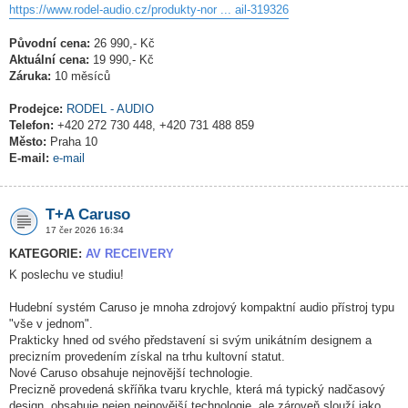
https://www.rodel-audio.cz/produkty-nor ... ail-319326
Původní cena:
26 990,- Kč
Aktuální cena:
19 990,- Kč
Záruka:
10 měsíců
Prodejce:
RODEL - AUDIO
Telefon:
+420 272 730 448, +420 731 488 859
Město:
Praha 10
E-mail:
e-mail
T+A Caruso
17 čer 2026 16:34
KATEGORIE:
AV RECEIVERY
K poslechu ve studiu!
Hudební systém Caruso je mnoha zdrojový kompaktní audio přístroj typu
"vše v jednom".
Prakticky hned od svého představení si svým unikátním designem a
precizním provedením získal na trhu kultovní statut.
Nové Caruso obsahuje nejnovější technologie.
Precizně provedená skříňka tvaru krychle, která má typický nadčasový
design, obsahuje nejen nejnovější technologie, ale zároveň slouží jako