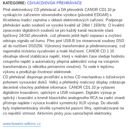
KATEGORIE:
CD/SACD/DVDA PŘEHRÁVAČE
Plně elektronkový CD přehrávač a DA převodník CANOR CD1.10 je
vynikajícím zařízením slovenského výrobce (původně EDGAR) s
třicetiletou tradicí zejména v oblasti elektronkových zařízení. Podporuje
přehrávání audio souborů ve vysoké kvalitě až 24bit / 192kHz. O kvalitní
zpracování digitálních souborů se pro každý kanál nezávisle stará
špičkový 24/192 převodník, což přineslo ještě lepší separaci a zvýšení
odstupu signálu od šumu. Přes port USB-B lze streamovat soubory DSD
až do rozlišení DSD256. Výkonový transformátor je předimenzovaný, což
napomáhá nízkému vyzařování a malé hlučnosti. CANOR CD 1.10
obsahuje obvod stabilizace napětí, který v reálnám čase sleduje hodnotu
vstupního napětí a automaticky přepíná adekvátní vstup na vstupním
transformátoru (s několika primárními vinutími). To vede k lepšímu
výkonu a prodlužuje životnost elektronek.
CD přehrávač disponuje prvotřídní a tichou CD mechanikou s ložiskovým
pohonem vysouvání disků. Velký a přehledný maticový display zobrazuje
decentně všechny potřebné informace. CANOR CD1.10 je vybaven
digitálním koaxiálním, optickým a USB vstupem. Digitální výstup je
optický i koaxiální a kromě klasického analogového RCA na zadní straně
přístroje najdete i vysoce kvalitní symetrický XLR výstup. Do obvodů
byly implementovány skvělé symetrické pasivní filtry, optimalizované na
co největší strmost. Aktivními prvky jsou samozřejmě elektronky.
www.bowers-wilkins.cz