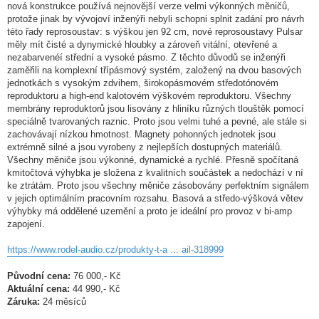
nová konstrukce používá nejnovější verze velmi výkonných měničů,
protože jinak by vývojoví inženýři nebyli schopni splnit zadání pro návrh
této řady reprosoustav: s výškou jen 92 cm, nové reprosoustavy Pulsar
měly mít čisté a dynymické hloubky a zároveň vitální, otevřené a
nezabarvenéí střední a vysoké pásmo. Z těchto důvodů se inženýři
zaměřili na komplexní třípásmový systém, založený na dvou basových
jednotkách s vysokým zdvihem, širokopásmovém středotónovém
reproduktoru a high-end kalotovém výškovém reproduktoru. Všechny
membrány reproduktorů jsou lisovány z hliníku různých tlouštěk pomocí
speciálně tvarovaných raznic. Proto jsou velmi tuhé a pevné, ale stále si
zachovávají nízkou hmotnost. Magnety pohonných jednotek jsou
extrémně silné a jsou vyrobeny z nejlepších dostupných materiálů.
Všechny měniče jsou výkonné, dynamické a rychlé. Přesně spočítaná
kmitočtová výhybka je složena z kvalitních součástek a nedochází v ní
ke ztrátám. Proto jsou všechny měniče zásobovány perfektním signálem
v jejich optimálním pracovním rozsahu. Basová a středo-výšková větev
výhybky má oddělené uzemění a proto je ideální pro provoz v bi-amp
zapojení.
https://www.rodel-audio.cz/produkty-t-a ... ail-318999
Původní cena:
76 000,- Kč
Aktuální cena:
44 990,- Kč
Záruka:
24 měsíců