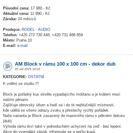
Původní cena:
17 980,- Kč
Aktuální cena:
11 990,- Kč
Záruka:
24 měsíců
Prodejce:
RODEL - AUDIO
Telefon:
+420 272 730 448, +420 731 488 859
Město:
Praha 10
E-mail:
e-mail
AM Block v rámu 100 x 100 cm - dekor dub
05 zář 2025 16:02
KATEGORIE:
OSTATNÍ
K vidění ve studiu !!!
Block je pořádný kus skvěle vypadajícího molitanu a je králem mezi
našimi pěnami.
Zajišťuje obrovský útlum a hodí se i do té nejhlučnější místnosti,
kde udělá se všemi odrazy zvuku a přeslechy rychlý pořádek.
Naše varianta je Block zasazený do masivního rámu v pěkném dekoru
(dub).
Výhoda rámu tkví také v jednoduchém uchycení na zeď - bez lepení.
Akce do vyprodání zásob, informujte se o počtu kusů.