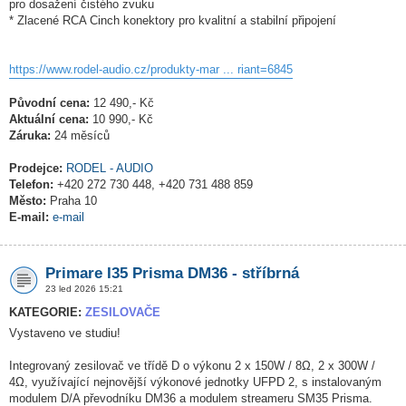
pro dosažení čistého zvuku
* Zlacené RCA Cinch konektory pro kvalitní a stabilní připojení
https://www.rodel-audio.cz/produkty-mar ... riant=6845
Původní cena:
12 490,- Kč
Aktuální cena:
10 990,- Kč
Záruka:
24 měsíců
Prodejce:
RODEL - AUDIO
Telefon:
+420 272 730 448, +420 731 488 859
Město:
Praha 10
E-mail:
e-mail
Primare I35 Prisma DM36 - stříbrná
23 led 2026 15:21
KATEGORIE:
ZESILOVAČE
Vystaveno ve studiu!
Integrovaný zesilovač ve třídě D o výkonu 2 x 150W / 8Ω, 2 x 300W /
4Ω, využívající nejnovější výkonové jednotky UFPD 2, s instalovaným
modulem D/A převodníku DM36 a modulem streameru SM35 Prisma.