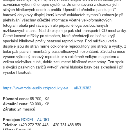
ozvučnice výkonného repro systému. Je smontovaná z eloxovaných
silných hliníkových desek a profilů. Uprostřed předního panelu je 7"
barevný dotykový displej který kromě ovládacích symbolů zobrazuje při
přehrávání všechny důležité informace včetně velkoformátových
fotografií obalů přehrávaných alb případně loga poslouchaných
rozhlasových stanic. Nad displejem je pak slot transportní CD mechaniky.
Černé kovové mřížky po stranách, které přecházejí do bočnic kryjí
speciální hliníkové profily osazené reproduktory. Pod mřížkou vedle
displeje jsou do stran mírně odkloněné reproduktory pro středy a výšky, z
boku pak pasivní membrány bassreflexových rezonátorů. Základna nese
vysoce výkonný basový reproduktor s extrémně velkým magnetem a
velkou výchylkou tuhé, dobře zatlumené hliníkové membrány. Ten spolu
s dvojicí pasivních zářičů vytvoří velmi hluboké basy bez zkreslení i při
vysoké hlasitosti.
https://www.rodel-audio.cz/produkty-t-a ... ail-319382
Původní cena:
85 700,- Kč
Aktuální cena:
59 990,- Kč
Záruka:
24 měsíců
Prodejce:
RODEL - AUDIO
Telefon:
+420 272 730 448, +420 731 488 859