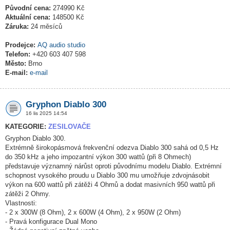
Původní cena:
274990 Kč
Aktuální cena:
148500 Kč
Záruka:
24 měsíců
Prodejce:
AQ audio studio
Telefon:
+420 603 407 598
Město:
Brno
E-mail:
e-mail
Gryphon Diablo 300
16 lis 2025 14:54
KATEGORIE:
ZESILOVAČE
Gryphon Diablo 300.
Extrémně širokopásmová frekvenční odezva Diablo 300 sahá od 0,5 Hz
do 350 kHz a jeho impozantní výkon 300 wattů (při 8 Ohmech)
představuje významný nárůst oproti původnímu modelu Diablo. Extrémní
schopnost vysokého proudu u Diablo 300 mu umožňuje zdvojnásobit
výkon na 600 wattů při zátěži 4 Ohmů a dodat masivních 950 wattů při
zátěži 2 Ohmy.
Vlastnosti:
- 2 x 300W (8 Ohm), 2 x 600W (4 Ohm), 2 x 950W (2 Ohm)
- Pravá konfigurace Dual Mono