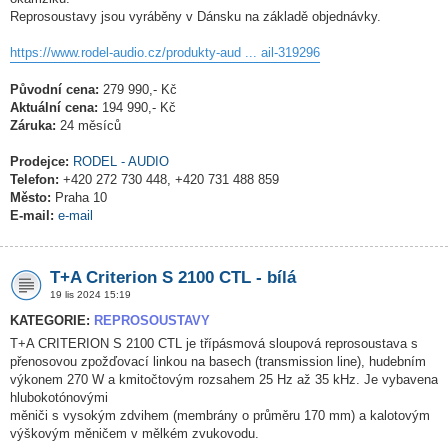
Reprosoustavy jsou vyráběny v Dánsku na základě objednávky.
https://www.rodel-audio.cz/produkty-aud ... ail-319296
Původní cena:
279 990,- Kč
Aktuální cena:
194 990,- Kč
Záruka:
24 měsíců
Prodejce:
RODEL - AUDIO
Telefon:
+420 272 730 448, +420 731 488 859
Město:
Praha 10
E-mail:
e-mail
T+A Criterion S 2100 CTL - bílá
19 lis 2024 15:19
KATEGORIE:
REPROSOUSTAVY
T+A CRITERION S 2100 CTL je třípásmová sloupová reprosoustava s
přenosovou zpožďovací linkou na basech (transmission line), hudebním
výkonem 270 W a kmitočtovým rozsahem 25 Hz až 35 kHz. Je vybavena
hlubokotónovými
měniči s vysokým zdvihem (membrány o průměru 170 mm) a kalotovým
výškovým měničem v mělkém zvukovodu.