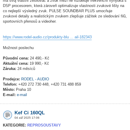
má svůj vlastní zesilovač a zvuk mezi ně rozděluje frekvenční výhybka s
DSP procesorem, která zároveň optimalizuje vlastnosti zvukové lišty na
co nejlepší výsledný zvuk. PULSE SOUNDBAR PLUS umocňuje
zvukové detaily a realistickým zvukem zlepšuje zážitek ze sledování filů,
sportovních přenosů a videoher.
https://www.rodel-audio.cz/produkty-blu ... ail-182343
Možnost poslechu
Původní cena:
24 490,- Kč
Aktuální cena:
19 990,- Kč
Záruka:
24 měsíců
Prodejce:
RODEL - AUDIO
Telefon:
+420 272 730 448, +420 731 488 859
Město:
Praha 10
E-mail:
e-mail
Kef Ci 160QL
04 zář 2025 17:06
KATEGORIE:
REPROSOUSTAVY