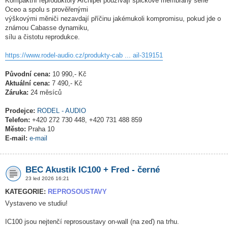
Kompaktní reproduktory Archipel používají špičkové membrány série
Oceo a spolu s prověřenými
výškovými měniči nezavdají příčinu jakémukoli kompromisu, pokud jde o
známou Cabasse dynamiku,
sílu a čistotu reprodukce.
https://www.rodel-audio.cz/produkty-cab ... ail-319151
Původní cena:
10 990,- Kč
Aktuální cena:
7 490,- Kč
Záruka:
24 měsíců
Prodejce:
RODEL - AUDIO
Telefon:
+420 272 730 448, +420 731 488 859
Město:
Praha 10
E-mail:
e-mail
BEC Akustik IC100 + Fred - černé
23 led 2026 16:21
KATEGORIE:
REPROSOUSTAVY
Vystaveno ve studiu!
IC100 jsou nejtenčí reprosoustavy on-wall (na zeď) na trhu.