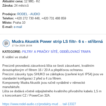
Aktuální cena:
12 980,- Kč
Záruka:
24 měsíců
Prodejce:
RODEL - AUDIO
Telefon:
+420 272 730 448, +420 731 488 859
Město:
Praha 10
E-mail:
e-mail
Mudra Akustik Power strip LS filtr- 6 s - stříbrná
17 čer 2026 16:04
KATEGORIE:
FILTRY A PRAČKY SÍTĚ, ODDĚLOVACÍ TRAFA
K vidění ve studiu!
Precizně provedená zásuvková lišta se šesti zásuvkami, kvalitním
dvoustupňovým vf filtrem 16 / 20 A a přepěťovou ochranou.
Precizní zásuvky typu SHUKO se záklopkou (zavřené krytí IP54) jsou ve
standardní konfiguraci 2 před a 4 za filtrem.
Komponenty Mudra Akustik jsou ručně vyráběné v německé
manufaktuře.
Lišta se dodává včetně odpojitelného kvalitního přívodního kabelu 1,5 m
s koncovkami CZ / PowerCon 32A.
https://www.rodel-audio.cz/produkty-mud ... tail-13327