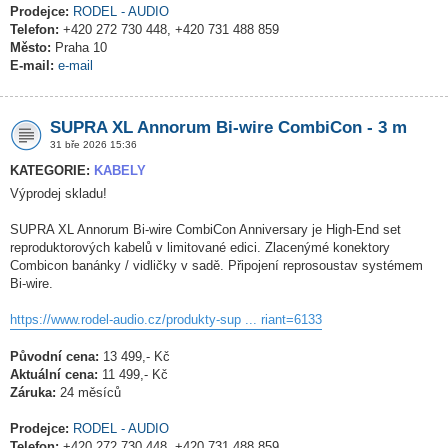
Prodejce:
RODEL - AUDIO
Telefon:
+420 272 730 448, +420 731 488 859
Město:
Praha 10
E-mail:
e-mail
SUPRA XL Annorum Bi-wire CombiCon - 3 m
31 bře 2026 15:36
KATEGORIE:
KABELY
Výprodej skladu!
SUPRA XL Annorum Bi-wire CombiCon Anniversary je High-End set
reproduktorových kabelů v limitované edici. Zlacenýmé konektory
Combicon banánky / vidličky v sadě. Připojení reprosoustav systémem
Bi-wire.
https://www.rodel-audio.cz/produkty-sup ... riant=6133
Původní cena:
13 499,- Kč
Aktuální cena:
11 499,- Kč
Záruka:
24 měsíců
Prodejce:
RODEL - AUDIO
Telefon:
+420 272 730 448, +420 731 488 859