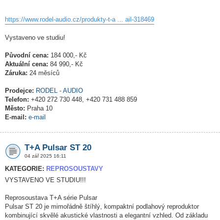
https://www.rodel-audio.cz/produkty-t-a ... ail-318469
Vystaveno ve studiu!
Původní cena:
184 000,- Kč
Aktuální cena:
84 990,- Kč
Záruka:
24 měsíců
Prodejce:
RODEL - AUDIO
Telefon:
+420 272 730 448, +420 731 488 859
Město:
Praha 10
E-mail:
e-mail
T+A Pulsar ST 20
04 zář 2025 16:11
KATEGORIE:
REPROSOUSTAVY
VYSTAVENO VE STUDIU!!!
Reprosoustava T+A série Pulsar
Pulsar ST 20 je mimořádně štíhlý, kompaktní podlahový reproduktor
kombinující skvělé akustické vlastnosti a elegantní vzhled. Od základu