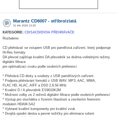
Marantz CD6007 - stříbro/zlatá
31 bře 2026 13:26
KATEGORIE:
CD/SACD/DVDA PŘEHRÁVAČE
Rozbaleno
CD přehrávač se vstupem USB pro paměťová zařízení, který podporuje
Hi-Res formáty.
DA převod zajišťuje kvalitní DA převodník se dvěma volitelnými režimy
digitální filtrace
pro optimalizaci zvuku podle osobních preferencí.
* Přehrává CD disky a soubory z USB paměťových zařízení
* Podpora přehrávání formátů z USB WAV, MP3, AAC, WMA,
FLAC HD, ALAC, AIFF a DSD 2,8,56 MHz
* Kvalitní D / A převodník ES9010K2M
* Možnost volby ze 2 režimů digitální filtrace podle osobních preferencí
* Výstup pro sluchátka s řízením hlasitosti a zesílením firemním
modulem HDAM-SA2
* Vybrané kvalitní komponenty pro kvalitní zvuk
* Dvojitá spodní deska a pevné nožičky pro eliminace rušení