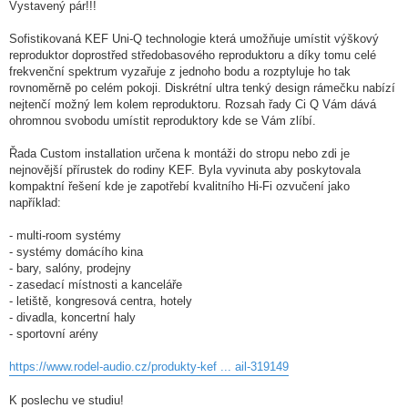
Vystavený pár!!!
Sofistikovaná KEF Uni-Q technologie která umožňuje umístit výškový
reproduktor doprostřed středobasového reproduktoru a díky tomu celé
frekvenční spektrum vyzařuje z jednoho bodu a rozptyluje ho tak
rovnoměrně po celém pokoji. Diskrétní ultra tenký design rámečku nabízí
nejtenčí možný lem kolem reproduktoru. Rozsah řady Ci Q Vám dává
ohromnou svobodu umístit reproduktory kde se Vám zlíbí.
Řada Custom installation určena k montáži do stropu nebo zdi je
nejnovější přírustek do rodiny KEF. Byla vyvinuta aby poskytovala
kompaktní řešení kde je zapotřebí kvalitního Hi-Fi ozvučení jako
například:
- multi-room systémy
- systémy domácího kina
- bary, salóny, prodejny
- zasedací místnosti a kanceláře
- letiště, kongresová centra, hotely
- divadla, koncertní haly
- sportovní arény
https://www.rodel-audio.cz/produkty-kef ... ail-319149
K poslechu ve studiu!