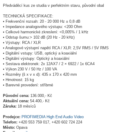
Předváděcí kus ze studia v perfektním stavu, původní obal
TECHNICKÁ SPECIFIKACE:
• Frekvenční rozsah: 20 - 20 000 Hz ± 0,8 dB
• Impedance analogového výstupu: <200 Ohm
• Celkové harmonické zkreslení: <0,005% / 1 kHz
• Odstup šumu:> 102 dB (20 Hz - 20 kHz)
• Výstupy: RCA / XLR
• Analogové výstupní napětí RCA / XLR: 2,5V RMS / 5V RMS
• Digitální vstupy: USB, optický a koaxiální
• Digitální výstupy: Optický a koaxiální
• Sestava elektronek: 2x 12AX7 / 2 × 6922 / 1x 6CA4
• Výkon 230 V / 50 Hz / 100 VA
• Rozměry (š x v x d): 435 x 170 x 420 mm
• Hmotnost: 15 kg
• Barevné provedení: stříbrné
Původní cena:
136.000,- Kč
Aktuální cena:
54.400,- Kč
Záruka:
18 měsíců
Prodejce:
PROFIMEDIA High End Audio Video
Telefon:
+420 553 759 017, +420 602 724 224
Město:
Opava