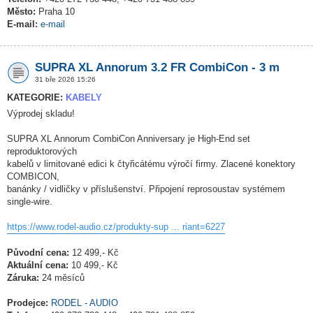
Město:
Praha 10
E-mail:
e-mail
SUPRA XL Annorum 3.2 FR CombiCon - 3 m
31 bře 2026 15:26
KATEGORIE:
KABELY
Výprodej skladu!
SUPRA XL Annorum CombiCon Anniversary je High-End set
reproduktorových
kabelů v limitované edici k čtyřicátému výročí firmy. Zlacené konektory
COMBICON,
banánky / vidličky v příslušenství. Připojení reprosoustav systémem
single-wire.
https://www.rodel-audio.cz/produkty-sup ... riant=6227
Původní cena:
12 499,- Kč
Aktuální cena:
10 499,- Kč
Záruka:
24 měsíců
Prodejce:
RODEL - AUDIO