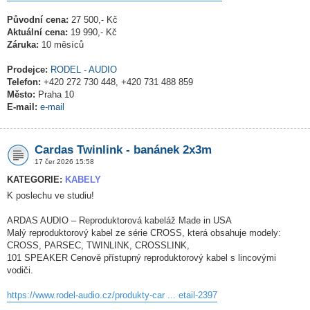
Původní cena:
27 500,- Kč
Aktuální cena:
19 990,- Kč
Záruka:
10 měsíců
Prodejce:
RODEL - AUDIO
Telefon:
+420 272 730 448, +420 731 488 859
Město:
Praha 10
E-mail:
e-mail
Cardas Twinlink - banánek 2x3m
17 čer 2026 15:58
KATEGORIE:
KABELY
K poslechu ve studiu!
ARDAS AUDIO – Reproduktorová kabeláž Made in USA
Malý reproduktorový kabel ze série CROSS, která obsahuje modely:
CROSS, PARSEC, TWINLINK, CROSSLINK,
101 SPEAKER Cenově přístupný reproduktorový kabel s lincovými
vodiči.
https://www.rodel-audio.cz/produkty-car ... etail-2397