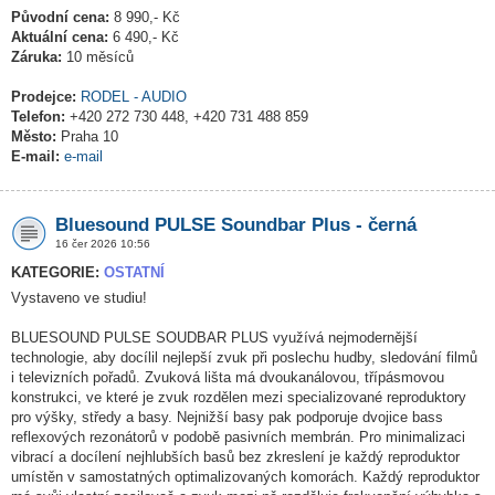
Původní cena:
8 990,- Kč
Aktuální cena:
6 490,- Kč
Záruka:
10 měsíců
Prodejce:
RODEL - AUDIO
Telefon:
+420 272 730 448, +420 731 488 859
Město:
Praha 10
E-mail:
e-mail
Bluesound PULSE Soundbar Plus - černá
16 čer 2026 10:56
KATEGORIE:
OSTATNÍ
Vystaveno ve studiu!
BLUESOUND PULSE SOUDBAR PLUS využívá nejmodernější
technologie, aby docílil nejlepší zvuk při poslechu hudby, sledování filmů
i televizních pořadů. Zvuková lišta má dvoukanálovou, třípásmovou
konstrukci, ve které je zvuk rozdělen mezi specializované reproduktory
pro výšky, středy a basy. Nejnižší basy pak podporuje dvojice bass
reflexových rezonátorů v podobě pasivních membrán. Pro minimalizaci
vibrací a docílení nejhlubších basů bez zkreslení je každý reproduktor
umístěn v samostatných optimalizovaných komorách. Každý reproduktor