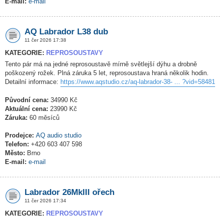
E-mail:
e-mail
AQ Labrador L38 dub
11 čer 2026 17:38
KATEGORIE:
REPROSOUSTAVY
Tento pár má na jedné reprosoustavě mírně světlejší dýhu a drobně
poškozený rožek. Plná záruka 5 let, reprosoustava hraná několik hodin.
Detailní informace:
https://www.aqstudio.cz/aq-labrador-38- ... ?vid=58481
Původní cena:
34990 Kč
Aktuální cena:
23990 Kč
Záruka:
60 měsíců
Prodejce:
AQ audio studio
Telefon:
+420 603 407 598
Město:
Brno
E-mail:
e-mail
Labrador 26MkIII ořech
11 čer 2026 17:34
KATEGORIE:
REPROSOUSTAVY