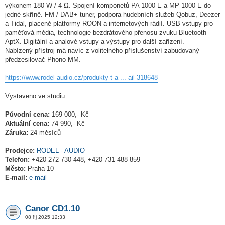
výkonem 180 W / 4 Ω. Spojení komponetů PA 1000 E a MP 1000 E do
jedné skříně. FM / DAB+ tuner, podpora hudebních služeb Qobuz, Deezer
a Tidal, placené platformy ROON a internetových rádií. USB vstupy pro
paměťová média, technologie bezdrátového přenosu zvuku Bluetooth
AptX. Digitální a analové vstupy a výstupy pro další zařízení.
Nabízený přístroj má navíc z volitelného příslušenství zabudovaný
předzesilovač Phono MM.
https://www.rodel-audio.cz/produkty-t-a ... ail-318648
Vystaveno ve studiu
Původní cena:
169 000,- Kč
Aktuální cena:
74 990,- Kč
Záruka:
24 měsíců
Prodejce:
RODEL - AUDIO
Telefon:
+420 272 730 448, +420 731 488 859
Město:
Praha 10
E-mail:
e-mail
Canor CD1.10
08 říj 2025 12:33