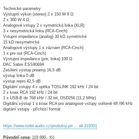
Technické parametry
Výstupní výkon (stereo) 2 x 150 W 8 Ω
2 x 300 W 4 Ω
Analogové vstupy 2 x symetrická linka (XLR)
3 x nesymetrická linka (RCA-Cinch)
Vstupní impedance (analog) 30 kΩ symetrické
15 kΩ nesymetrické
Analogové výstupy 1 x záznam (RCA-Cinch)
1 x pre out (RCA-Cinch)
Výstupní impedance (pre, linka) 100 Ω
DAC Sabre ESS9069A
Zesílení výstup preamp 16,5 dB
výstup linka 0 dB
výstup repro 42,5 dB
Digitální vstupy 4 x optika TOSLINK 192 kHz / 24 bit
2 x koax RCA 192 kHz / 24 bit
1 x USB-B do 768 kHz / 32 bit, DSD256 (11,2 MHz)
Digitální výstup 1 x koax RCA pro analogové vstupy voliteně 48 /96 kHz
digitání vstupy - příchozí formát
https://www.rodel-audio.cz/produkty-pri ... ail-319301
Původní cena:
119 990,- Kč