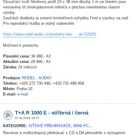
Ozvučnici tvoří hliníkový profil 23 x 38 mm dlouhý 1 m ve kterém jsou
vestavěny tři širokopásmové měniče s plochou membránou vlastní
výroby.
Součástí dodávky je externí kmitočtová výhybka Fred a závěsy na zeď.
Pro reprodukci hudby je nutný subwoofer.
https://www.rodel-audio.cz/produkty-bec ... ail-319251
Možnost k poslechu.
Původní cena:
36 980,- Kč
Aktuální cena:
29 990,- Kč
Záruka:
24 měsíců
Prodejce:
RODEL - AUDIO
Telefon:
+420 272 730 448, +420 731 488 859
Město:
Praha 10
E-mail:
e-mail
T+A R 1000 E - stříbrná / černá
07 lis 2024 16:37
KATEGORIE:
SÍŤOVÉ PŘEHRÁVAČE, MINI PC...
Receiver a multizdrojový přehrávač s CD a DA převodník s výstupním