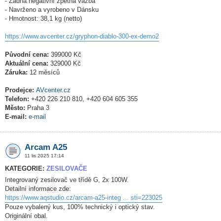
- Žádná negativní zpětná vazba
- Navrženo a vyrobeno v Dánsku
- Hmotnost: 38,1 kg (netto)
https://www.avcenter.cz/gryphon-diablo-300-ex-demo2
Původní cena:
399000 Kč
Aktuální cena:
329000 Kč
Záruka:
12 měsíců
Prodejce:
AVcenter.cz
Telefon:
+420 226 210 810, +420 604 605 355
Město:
Praha 3
E-mail:
e-mail
Arcam A25
11 lis 2025 17:14
KATEGORIE:
ZESILOVAČE
Integrovaný zesilovač ve třídě G, 2x 100W.
Detailní informace zde:
https://www.aqstudio.cz/arcam-a25-integ ... sti=223025
Pouze vybalený kus, 100% technický i optický stav.
Originální obal.