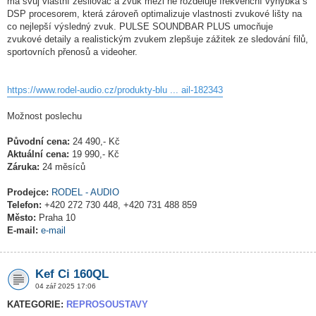
má svůj vlastní zesilovač a zvuk mezi ně rozděluje frekvenční výhybka s
DSP procesorem, která zároveň optimalizuje vlastnosti zvukové lišty na
co nejlepší výsledný zvuk. PULSE SOUNDBAR PLUS umocňuje
zvukové detaily a realistickým zvukem zlepšuje zážitek ze sledování filů,
sportovních přenosů a videoher.
https://www.rodel-audio.cz/produkty-blu ... ail-182343
Možnost poslechu
Původní cena:
24 490,- Kč
Aktuální cena:
19 990,- Kč
Záruka:
24 měsíců
Prodejce:
RODEL - AUDIO
Telefon:
+420 272 730 448, +420 731 488 859
Město:
Praha 10
E-mail:
e-mail
Kef Ci 160QL
04 zář 2025 17:06
KATEGORIE:
REPROSOUSTAVY