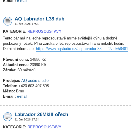
E-mail:
e-mail
AQ Labrador L38 dub
11 čer 2026 17:38
KATEGORIE:
REPROSOUSTAVY
Tento pár má na jedné reprosoustavě mírně světlejší dýhu a drobně
poškozený rožek. Plná záruka 5 let, reprosoustava hraná několik hodin.
Detailní informace:
https://www.aqstudio.cz/aq-labrador-38- ... ?vid=58481
Původní cena:
34990 Kč
Aktuální cena:
23990 Kč
Záruka:
60 měsíců
Prodejce:
AQ audio studio
Telefon:
+420 603 407 598
Město:
Brno
E-mail:
e-mail
Labrador 26MkIII ořech
11 čer 2026 17:34
KATEGORIE:
REPROSOUSTAVY