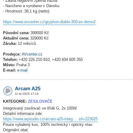
- Žádná negativní zpětná vazba
- Navrženo a vyrobeno v Dánsku
- Hmotnost: 38,1 kg (netto)
https://www.avcenter.cz/gryphon-diablo-300-ex-demo2
Původní cena:
399000 Kč
Aktuální cena:
329000 Kč
Záruka:
12 měsíců
Prodejce:
AVcenter.cz
Telefon:
+420 226 210 810, +420 604 605 355
Město:
Praha 3
E-mail:
e-mail
Arcam A25
11 lis 2025 17:14
KATEGORIE:
ZESILOVAČE
Integrovaný zesilovač ve třídě G, 2x 100W.
Detailní informace zde:
https://www.aqstudio.cz/arcam-a25-integ ... sti=223025
Pouze vybalený kus, 100% technický i optický stav.
Originální obal.