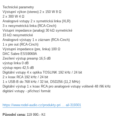
Technické parametry
Výstupní výkon (stereo) 2 x 150 W 8 Ω
2 x 300 W 4 Ω
Analogové vstupy 2 x symetrická linka (XLR)
3 x nesymetrická linka (RCA-Cinch)
Vstupní impedance (analog) 30 kΩ symetrické
15 kΩ nesymetrické
Analogové výstupy 1 x záznam (RCA-Cinch)
1 x pre out (RCA-Cinch)
Výstupní impedance (pre, linka) 100 Ω
DAC Sabre ESS9069A
Zesílení výstup preamp 16,5 dB
výstup linka 0 dB
výstup repro 42,5 dB
Digitální vstupy 4 x optika TOSLINK 192 kHz / 24 bit
2 x koax RCA 192 kHz / 24 bit
1 x USB-B do 768 kHz / 32 bit, DSD256 (11,2 MHz)
Digitální výstup 1 x koax RCA pro analogové vstupy voliteně 48 /96 kHz
digitání vstupy - příchozí formát
https://www.rodel-audio.cz/produkty-pri ... ail-319301
Původní cena:
119 990,- Kč