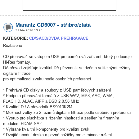
Marantz CD6007 - stříbro/zlatá
31 bře 2026 13:26
KATEGORIE:
CD/SACD/DVDA PŘEHRÁVAČE
Rozbaleno
CD přehrávač se vstupem USB pro paměťová zařízení, který podporuje
Hi-Res formáty.
DA převod zajišťuje kvalitní DA převodník se dvěma volitelnými režimy
digitální filtrace
pro optimalizaci zvuku podle osobních preferencí.
* Přehrává CD disky a soubory z USB paměťových zařízení
* Podpora přehrávání formátů z USB WAV, MP3, AAC, WMA,
FLAC HD, ALAC, AIFF a DSD 2,8,56 MHz
* Kvalitní D / A převodník ES9010K2M
* Možnost volby ze 2 režimů digitální filtrace podle osobních preferencí
* Výstup pro sluchátka s řízením hlasitosti a zesílením firemním
modulem HDAM-SA2
* Vybrané kvalitní komponenty pro kvalitní zvuk
* Dvojitá spodní deska a pevné nožičky pro eliminace rušení