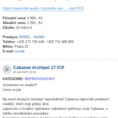
https://www.rodel-audio.cz/produkty-am- ... etail-3372
Původní cena:
4 990,- Kč
Aktuální cena:
2 250,- Kč
Záruka:
10 měsíců
Prodejce:
RODEL - AUDIO
Telefon:
+420 272 730 448, +420 731 488 859
Město:
Praha 10
E-mail:
e-mail
Cabasse Archipel 17 ICP
05 zář 2025 15:10
KATEGORIE:
REPROSOUSTAVY
Vystaveno ve studiu!!!
Cena za pár.
Na trend skrytých instalací reproduktorů Cabasse odpovídá uvedením
modelů, které mají jediný úkol,
zájemcům o kvalitní reprodukci nabídnout špičkový zvuk Cabasse, v
takřka neviditelném provedení.