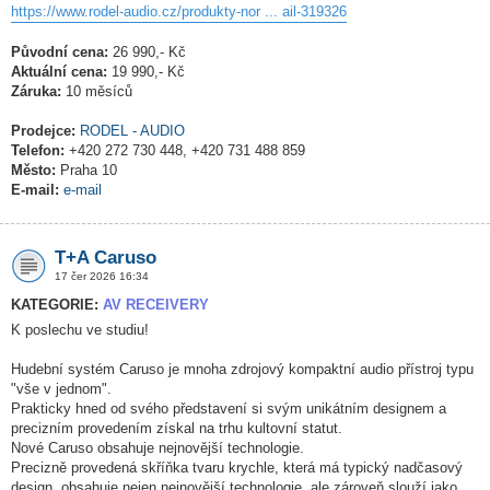
https://www.rodel-audio.cz/produkty-nor ... ail-319326
Původní cena:
26 990,- Kč
Aktuální cena:
19 990,- Kč
Záruka:
10 měsíců
Prodejce:
RODEL - AUDIO
Telefon:
+420 272 730 448, +420 731 488 859
Město:
Praha 10
E-mail:
e-mail
T+A Caruso
17 čer 2026 16:34
KATEGORIE:
AV RECEIVERY
K poslechu ve studiu!
Hudební systém Caruso je mnoha zdrojový kompaktní audio přístroj typu
"vše v jednom".
Prakticky hned od svého představení si svým unikátním designem a
precizním provedením získal na trhu kultovní statut.
Nové Caruso obsahuje nejnovější technologie.
Precizně provedená skříňka tvaru krychle, která má typický nadčasový
design, obsahuje nejen nejnovější technologie, ale zároveň slouží jako