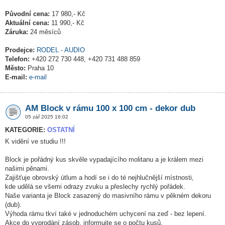
Původní cena:
17 980,- Kč
Aktuální cena:
11 990,- Kč
Záruka:
24 měsíců
Prodejce:
RODEL - AUDIO
Telefon:
+420 272 730 448, +420 731 488 859
Město:
Praha 10
E-mail:
e-mail
AM Block v rámu 100 x 100 cm - dekor dub
05 zář 2025 16:02
KATEGORIE:
OSTATNÍ
K vidění ve studiu !!!
Block je pořádný kus skvěle vypadajícího molitanu a je králem mezi
našimi pěnami.
Zajišťuje obrovský útlum a hodí se i do té nejhlučnější místnosti,
kde udělá se všemi odrazy zvuku a přeslechy rychlý pořádek.
Naše varianta je Block zasazený do masivního rámu v pěkném dekoru
(dub).
Výhoda rámu tkví také v jednoduchém uchycení na zeď - bez lepení.
Akce do vyprodání zásob, informujte se o počtu kusů.