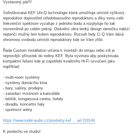
Vystavený pár!!!
Sofistikovaná KEF Uni-Q technologie která umožňuje umístit výškový
reproduktor doprostřed středobasového reproduktoru a díky tomu celé
frekvenční spektrum vyzařuje z jednoho bodu a rozptyluje ho tak
rovnoměrně po celém pokoji. Diskrétní ultra tenký design rámečku nabízí
nejtenčí možný lem kolem reproduktoru. Rozsah řady Ci Q Vám dává
ohromnou svobodu umístit reproduktory kde se Vám zlíbí.
Řada Custom installation určena k montáži do stropu nebo zdi je
nejnovější přírustek do rodiny KEF. Byla vyvinuta aby poskytovala
kompaktní řešení kde je zapotřebí kvalitního Hi-Fi ozvučení jako
například:
- multi-room systémy
- systémy domácího kina
- bary, salóny, prodejny
- zasedací místnosti a kanceláře
- letiště, kongresová centra, hotely
- divadla, koncertní haly
- sportovní arény
https://www.rodel-audio.cz/produkty-kef ... ail-319149
K poslechu ve studiu!