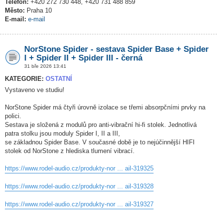
Telefon:
+420 272 730 448, +420 731 488 859
Město:
Praha 10
E-mail:
e-mail
NorStone Spider - sestava Spider Base + Spider
I + Spider II + Spider III - černá
31 bře 2026 13:41
KATEGORIE:
OSTATNÍ
Vystaveno ve studiu!
NorStone Spider má čtyři úrovně izolace se třemi absorpčními prvky na
polici.
Sestava je složená z modulů pro anti-vibrační hi-fi stolek. Jednotlivá
patra stolku jsou moduly Spider I, II a III,
se základnou Spider Base. V současné době je to nejúčinnější HIFI
stolek od NorStone z hlediska tlumení vibrací.
https://www.rodel-audio.cz/produkty-nor ... ail-319325
https://www.rodel-audio.cz/produkty-nor ... ail-319328
https://www.rodel-audio.cz/produkty-nor ... ail-319327