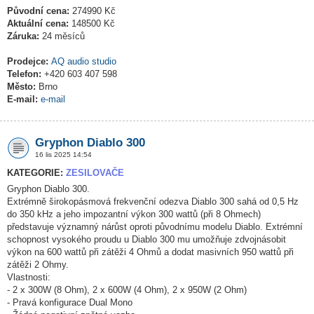
Původní cena:
274990 Kč
Aktuální cena:
148500 Kč
Záruka:
24 měsíců
Prodejce:
AQ audio studio
Telefon:
+420 603 407 598
Město:
Brno
E-mail:
e-mail
Gryphon Diablo 300
16 lis 2025 14:54
KATEGORIE:
ZESILOVAČE
Gryphon Diablo 300.
Extrémně širokopásmová frekvenční odezva Diablo 300 sahá od 0,5 Hz
do 350 kHz a jeho impozantní výkon 300 wattů (při 8 Ohmech)
představuje významný nárůst oproti původnímu modelu Diablo. Extrémní
schopnost vysokého proudu u Diablo 300 mu umožňuje zdvojnásobit
výkon na 600 wattů při zátěži 4 Ohmů a dodat masivních 950 wattů při
zátěži 2 Ohmy.
Vlastnosti:
- 2 x 300W (8 Ohm), 2 x 600W (4 Ohm), 2 x 950W (2 Ohm)
- Pravá konfigurace Dual Mono