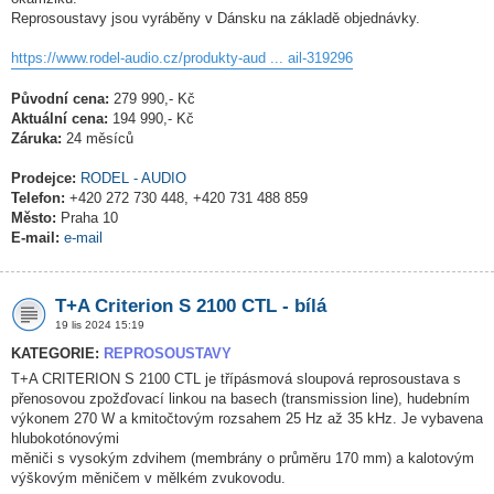
Reprosoustavy jsou vyráběny v Dánsku na základě objednávky.
https://www.rodel-audio.cz/produkty-aud ... ail-319296
Původní cena:
279 990,- Kč
Aktuální cena:
194 990,- Kč
Záruka:
24 měsíců
Prodejce:
RODEL - AUDIO
Telefon:
+420 272 730 448, +420 731 488 859
Město:
Praha 10
E-mail:
e-mail
T+A Criterion S 2100 CTL - bílá
19 lis 2024 15:19
KATEGORIE:
REPROSOUSTAVY
T+A CRITERION S 2100 CTL je třípásmová sloupová reprosoustava s
přenosovou zpožďovací linkou na basech (transmission line), hudebním
výkonem 270 W a kmitočtovým rozsahem 25 Hz až 35 kHz. Je vybavena
hlubokotónovými
měniči s vysokým zdvihem (membrány o průměru 170 mm) a kalotovým
výškovým měničem v mělkém zvukovodu.