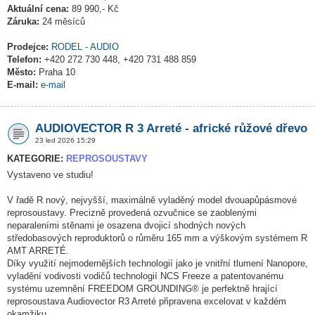
Aktuální cena:
89 990,- Kč
Záruka:
24 měsíců
Prodejce:
RODEL - AUDIO
Telefon:
+420 272 730 448, +420 731 488 859
Město:
Praha 10
E-mail:
e-mail
AUDIOVECTOR R 3 Arreté - africké růžové dřevo
23 led 2026 15:29
KATEGORIE:
REPROSOUSTAVY
Vystaveno ve studiu!
V řadě R nový, nejvyšší, maximálně vyladěný model dvouapůpásmové
reprosoustavy. Precizně provedená ozvučnice se zaoblenými
neparaleními stěnami je osazena dvojicí shodných nových
středobasových reproduktorů o růměru 165 mm a výškovým systémem R
AMT ARRETÉ.
Díky využití nejmodernějších technologií jako je vnitřní tlumení Nanopore,
vyladění vodivosti vodičů technologií NCS Freeze a patentovanému
systému uzemnění FREEDOM GROUNDING® je perfektně hrající
reprosoustava Audiovector R3 Arreté připravena excelovat v každém
okamžiku.