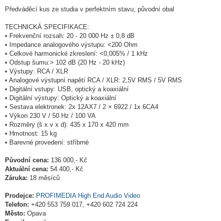
Předváděcí kus ze studia v perfektním stavu, původní obal
TECHNICKÁ SPECIFIKACE:
• Frekvenční rozsah: 20 - 20 000 Hz ± 0,8 dB
• Impedance analogového výstupu: <200 Ohm
• Celkové harmonické zkreslení: <0,005% / 1 kHz
• Odstup šumu:> 102 dB (20 Hz - 20 kHz)
• Výstupy: RCA / XLR
• Analogové výstupní napětí RCA / XLR: 2,5V RMS / 5V RMS
• Digitální vstupy: USB, optický a koaxiální
• Digitální výstupy: Optický a koaxiální
• Sestava elektronek: 2x 12AX7 / 2 × 6922 / 1x 6CA4
• Výkon 230 V / 50 Hz / 100 VA
• Rozměry (š x v x d): 435 x 170 x 420 mm
• Hmotnost: 15 kg
• Barevné provedení: stříbrné
Původní cena:
136.000,- Kč
Aktuální cena:
54.400,- Kč
Záruka:
18 měsíců
Prodejce:
PROFIMEDIA High End Audio Video
Telefon:
+420 553 759 017, +420 602 724 224
Město:
Opava