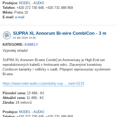
Prodejce:
RODEL - AUDIO
Telefon:
+420 272 730 448, +420 731 488 859
Město:
Praha 10
E-mail:
e-mail
SUPRA XL Annorum Bi-wire CombiCon - 3 m
31 bře 2026 15:36
KATEGORIE:
KABELY
Výprodej skladu!
SUPRA XL Annorum Bi-wire CombiCon Anniversary je High-End set
reproduktorových kabelů v limitované edici. Zlacenýmé konektory
Combicon banánky / vidličky v sadě. Připojení reprosoustav systémem
Bi-wire.
https://www.rodel-audio.cz/produkty-sup ... riant=6133
Původní cena:
13 499,- Kč
Aktuální cena:
11 499,- Kč
Záruka:
24 měsíců
Prodejce:
RODEL - AUDIO
Telefon:
+420 272 730 448, +420 731 488 859