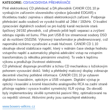
KATEGORIE:
CD/SACD/DVDA PŘEHRÁVAČE
Plně elektronkový CD přehrávač a DA převodník CANOR CD1.10 je
vynikajícím zařízením slovenského výrobce (původně EDGAR) s
třicetiletou tradicí zejména v oblasti elektronkových zařízení. Podporuje
přehrávání audio souborů ve vysoké kvalitě až 24bit / 192kHz. O kvalitní
zpracování digitálních souborů se pro každý kanál nezávisle stará
špičkový 24/192 převodník, což přineslo ještě lepší separaci a zvýšení
odstupu signálu od šumu. Přes port USB-B lze streamovat soubory DSD
až do rozlišení DSD256. Výkonový transformátor je předimenzovaný, což
napomáhá nízkému vyzařování a malé hlučnosti. CANOR CD 1.10
obsahuje obvod stabilizace napětí, který v reálnám čase sleduje hodnotu
vstupního napětí a automaticky přepíná adekvátní vstup na vstupním
transformátoru (s několika primárními vinutími). To vede k lepšímu
výkonu a prodlužuje životnost elektronek.
CD přehrávač disponuje prvotřídní a tichou CD mechanikou s ložiskovým
pohonem vysouvání disků. Velký a přehledný maticový display zobrazuje
decentně všechny potřebné informace. CANOR CD1.10 je vybaven
digitálním koaxiálním, optickým a USB vstupem. Digitální výstup je
optický i koaxiální a kromě klasického analogového RCA na zadní straně
přístroje najdete i vysoce kvalitní symetrický XLR výstup. Do obvodů
byly implementovány skvělé symetrické pasivní filtry, optimalizované na
co největší strmost. Aktivními prvky jsou samozřejmě elektronky.
www.bowers-wilkins.cz