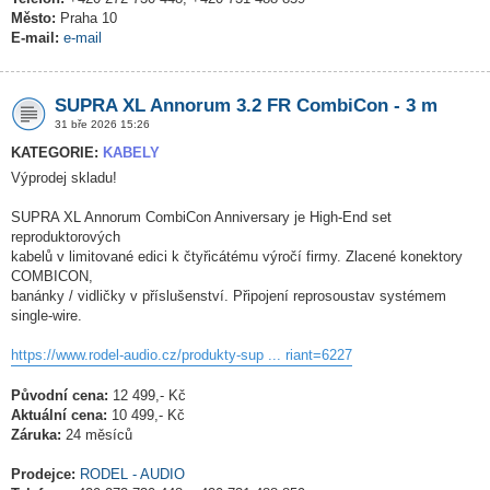
Město:
Praha 10
E-mail:
e-mail
SUPRA XL Annorum 3.2 FR CombiCon - 3 m
31 bře 2026 15:26
KATEGORIE:
KABELY
Výprodej skladu!
SUPRA XL Annorum CombiCon Anniversary je High-End set
reproduktorových
kabelů v limitované edici k čtyřicátému výročí firmy. Zlacené konektory
COMBICON,
banánky / vidličky v příslušenství. Připojení reprosoustav systémem
single-wire.
https://www.rodel-audio.cz/produkty-sup ... riant=6227
Původní cena:
12 499,- Kč
Aktuální cena:
10 499,- Kč
Záruka:
24 měsíců
Prodejce:
RODEL - AUDIO