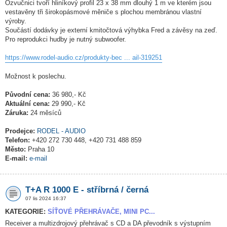
Ozvučnici tvoří hliníkový profil 23 x 38 mm dlouhý 1 m ve kterém jsou
vestavěny tři širokopásmové měniče s plochou membránou vlastní
výroby.
Součástí dodávky je externí kmitočtová výhybka Fred a závěsy na zeď.
Pro reprodukci hudby je nutný subwoofer.
https://www.rodel-audio.cz/produkty-bec ... ail-319251
Možnost k poslechu.
Původní cena:
36 980,- Kč
Aktuální cena:
29 990,- Kč
Záruka:
24 měsíců
Prodejce:
RODEL - AUDIO
Telefon:
+420 272 730 448, +420 731 488 859
Město:
Praha 10
E-mail:
e-mail
T+A R 1000 E - stříbrná / černá
07 lis 2024 16:37
KATEGORIE:
SÍŤOVÉ PŘEHRÁVAČE, MINI PC...
Receiver a multizdrojový přehrávač s CD a DA převodník s výstupním