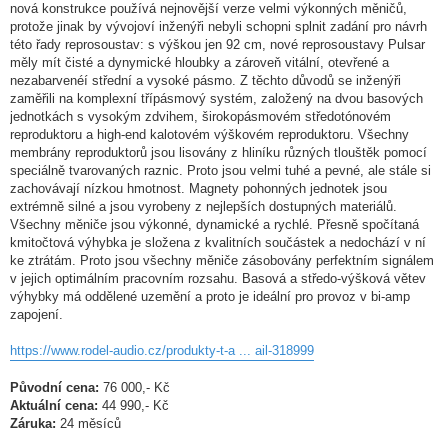
nová konstrukce používá nejnovější verze velmi výkonných měničů,
protože jinak by vývojoví inženýři nebyli schopni splnit zadání pro návrh
této řady reprosoustav: s výškou jen 92 cm, nové reprosoustavy Pulsar
měly mít čisté a dynymické hloubky a zároveň vitální, otevřené a
nezabarvenéí střední a vysoké pásmo. Z těchto důvodů se inženýři
zaměřili na komplexní třípásmový systém, založený na dvou basových
jednotkách s vysokým zdvihem, širokopásmovém středotónovém
reproduktoru a high-end kalotovém výškovém reproduktoru. Všechny
membrány reproduktorů jsou lisovány z hliníku různých tlouštěk pomocí
speciálně tvarovaných raznic. Proto jsou velmi tuhé a pevné, ale stále si
zachovávají nízkou hmotnost. Magnety pohonných jednotek jsou
extrémně silné a jsou vyrobeny z nejlepších dostupných materiálů.
Všechny měniče jsou výkonné, dynamické a rychlé. Přesně spočítaná
kmitočtová výhybka je složena z kvalitních součástek a nedochází v ní
ke ztrátám. Proto jsou všechny měniče zásobovány perfektním signálem
v jejich optimálním pracovním rozsahu. Basová a středo-výšková větev
výhybky má oddělené uzemění a proto je ideální pro provoz v bi-amp
zapojení.
https://www.rodel-audio.cz/produkty-t-a ... ail-318999
Původní cena:
76 000,- Kč
Aktuální cena:
44 990,- Kč
Záruka:
24 měsíců