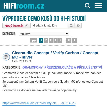
Server o Hi-Fi a AV technice
Výprodeje demo kusů od HI-FI studií
Hledat
Pokročilé hledání
Nový inzerát
Kategorie:
1
2
3
4
5
13
Stránka
1
z
13
Další
…
Clearaudio Concept / Verify Carbon / Concept
MC - silver
19 lis 2024 13:21
KATEGORIE:
GRAMOFONY, PŘEDZESILOVAČE A PŘÍSLUŠENSTVÍ
Gramofon v poslechovém studiu je základní model v modelové nabídce
gramofonů značky Clear Audio.
Je osazený raménkem Verifi Carbon se základní MC přenoskou Concept
MC.
Gramofon se dodává na základě závazné objednávky.
https://www.rodel-audio.cz/produkty-cle ... ail-314226