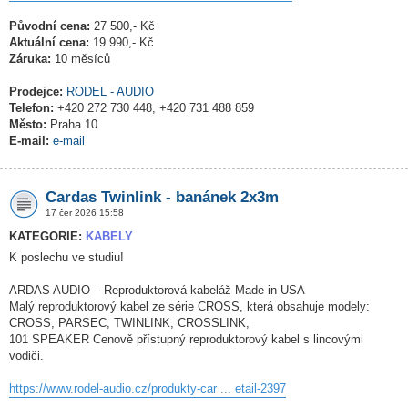
Původní cena:
27 500,- Kč
Aktuální cena:
19 990,- Kč
Záruka:
10 měsíců
Prodejce:
RODEL - AUDIO
Telefon:
+420 272 730 448, +420 731 488 859
Město:
Praha 10
E-mail:
e-mail
Cardas Twinlink - banánek 2x3m
17 čer 2026 15:58
KATEGORIE:
KABELY
K poslechu ve studiu!
ARDAS AUDIO – Reproduktorová kabeláž Made in USA
Malý reproduktorový kabel ze série CROSS, která obsahuje modely:
CROSS, PARSEC, TWINLINK, CROSSLINK,
101 SPEAKER Cenově přístupný reproduktorový kabel s lincovými
vodiči.
https://www.rodel-audio.cz/produkty-car ... etail-2397