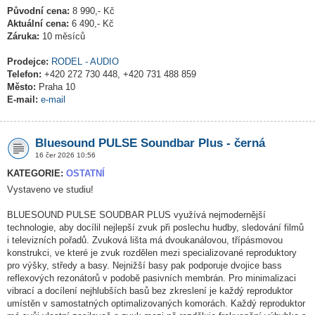
Původní cena:
8 990,- Kč
Aktuální cena:
6 490,- Kč
Záruka:
10 měsíců
Prodejce:
RODEL - AUDIO
Telefon:
+420 272 730 448, +420 731 488 859
Město:
Praha 10
E-mail:
e-mail
Bluesound PULSE Soundbar Plus - černá
16 čer 2026 10:56
KATEGORIE:
OSTATNÍ
Vystaveno ve studiu!
BLUESOUND PULSE SOUDBAR PLUS využívá nejmodernější
technologie, aby docílil nejlepší zvuk při poslechu hudby, sledování filmů
i televizních pořadů. Zvuková lišta má dvoukanálovou, třípásmovou
konstrukci, ve které je zvuk rozdělen mezi specializované reproduktory
pro výšky, středy a basy. Nejnižší basy pak podporuje dvojice bass
reflexových rezonátorů v podobě pasivních membrán. Pro minimalizaci
vibrací a docílení nejhlubších basů bez zkreslení je každý reproduktor
umístěn v samostatných optimalizovaných komorách. Každý reproduktor