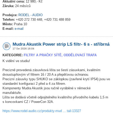
Aktuální cena:
12 980,- Kč
Záruka:
24 měsíců
Prodejce:
RODEL - AUDIO
Telefon:
+420 272 730 448, +420 731 488 859
Město:
Praha 10
E-mail:
e-mail
Mudra Akustik Power strip LS filtr- 6 s - stříbrná
17 čer 2026 16:04
KATEGORIE:
FILTRY A PRAČKY SÍTĚ, ODDĚLOVACÍ TRAFA
K vidění ve studiu!
Precizně provedená zásuvková lišta se šesti zásuvkami, kvalitním
dvoustupňovým vf filtrem 16 / 20 A a přepěťovou ochranou.
Precizní zásuvky typu SHUKO se záklopkou (zavřené krytí IP54) jsou ve
standardní konfiguraci 2 před a 4 za filtrem.
Komponenty Mudra Akustik jsou ručně vyráběné v německé
manufaktuře.
Lišta se dodává včetně odpojitelného kvalitního přívodního kabelu 1,5 m
s koncovkami CZ / PowerCon 32A.
https://www.rodel-audio.cz/produkty-mud ... tail-13327