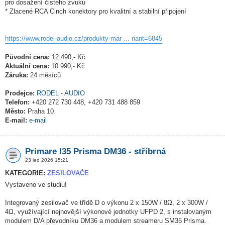
pro dosažení čistého zvuku
* Zlacené RCA Cinch konektory pro kvalitní a stabilní připojení
https://www.rodel-audio.cz/produkty-mar ... riant=6845
Původní cena:
12 490,- Kč
Aktuální cena:
10 990,- Kč
Záruka:
24 měsíců
Prodejce:
RODEL - AUDIO
Telefon:
+420 272 730 448, +420 731 488 859
Město:
Praha 10
E-mail:
e-mail
Primare I35 Prisma DM36 - stříbrná
23 led 2026 15:21
KATEGORIE:
ZESILOVAČE
Vystaveno ve studiu!
Integrovaný zesilovač ve třídě D o výkonu 2 x 150W / 8Ω, 2 x 300W /
4Ω, využívající nejnovější výkonové jednotky UFPD 2, s instalovaným
modulem D/A převodníku DM36 a modulem streameru SM35 Prisma.