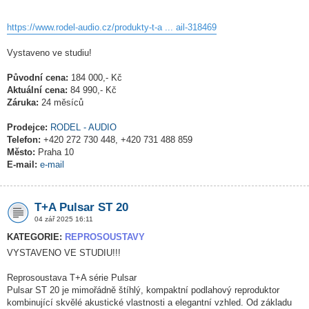
https://www.rodel-audio.cz/produkty-t-a ... ail-318469
Vystaveno ve studiu!
Původní cena:
184 000,- Kč
Aktuální cena:
84 990,- Kč
Záruka:
24 měsíců
Prodejce:
RODEL - AUDIO
Telefon:
+420 272 730 448, +420 731 488 859
Město:
Praha 10
E-mail:
e-mail
T+A Pulsar ST 20
04 zář 2025 16:11
KATEGORIE:
REPROSOUSTAVY
VYSTAVENO VE STUDIU!!!
Reprosoustava T+A série Pulsar
Pulsar ST 20 je mimořádně štíhlý, kompaktní podlahový reproduktor
kombinující skvělé akustické vlastnosti a elegantní vzhled. Od základu