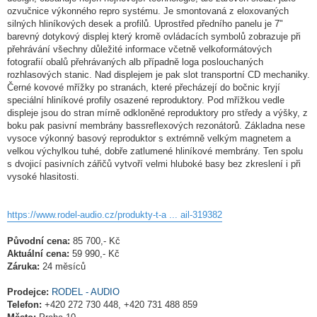
ozvučnice výkonného repro systému. Je smontovaná z eloxovaných
silných hliníkových desek a profilů. Uprostřed předního panelu je 7"
barevný dotykový displej který kromě ovládacích symbolů zobrazuje při
přehrávání všechny důležité informace včetně velkoformátových
fotografií obalů přehrávaných alb případně loga poslouchaných
rozhlasových stanic. Nad displejem je pak slot transportní CD mechaniky.
Černé kovové mřížky po stranách, které přecházejí do bočnic kryjí
speciální hliníkové profily osazené reproduktory. Pod mřížkou vedle
displeje jsou do stran mírně odkloněné reproduktory pro středy a výšky, z
boku pak pasivní membrány bassreflexových rezonátorů. Základna nese
vysoce výkonný basový reproduktor s extrémně velkým magnetem a
velkou výchylkou tuhé, dobře zatlumené hliníkové membrány. Ten spolu
s dvojicí pasivních zářičů vytvoří velmi hluboké basy bez zkreslení i při
vysoké hlasitosti.
https://www.rodel-audio.cz/produkty-t-a ... ail-319382
Původní cena:
85 700,- Kč
Aktuální cena:
59 990,- Kč
Záruka:
24 měsíců
Prodejce:
RODEL - AUDIO
Telefon:
+420 272 730 448, +420 731 488 859