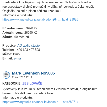
Předváděcí kus třípásmových reprosoustav. Na bočnicích jedné
reprosoustavy drobné promáčkliny dýhy, při pohledu z čela neruší.
Originální balení s plnou pětiletou zárukou.
Informace o produktu:
https://www.aqstudio.cz/aq-labrador-26- ... &vid=29028
Původní cena:
39990 Kč
Aktuální cena:
26990 Kč
Záruka:
60 měsíců
Prodejce:
AQ audio studio
Telefon:
+420 603 407 598
Město:
Brno
E-mail:
e-mail
Mark Levinson No5805
11 čer 2026 17:12
KATEGORIE:
ZESILOVAČE
Vystavený kus ve 100% technickém i vizuálním stavu, s originálním
balením. Na dálkovém ovládání folie.
Informace o produktu:
https://www.aqstudio.cz/mark-levinson-n ... sti=280714