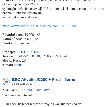
Kompaktní reproduktory Archipel používají špičkové membrány série
Oceo a spolu s prověřenými
výškovými měniči nezavdají příčinu jakémukoli kompromisu, pokud jde o
známou Cabasse dynamiku,
sílu a čistotu reprodukce.
https://www.rodel-audio.cz/produkty-cab ... ail-319151
Původní cena:
10 990,- Kč
Aktuální cena:
7 490,- Kč
Záruka:
24 měsíců
Prodejce:
RODEL - AUDIO
Telefon:
+420 272 730 448, +420 731 488 859
Město:
Praha 10
E-mail:
e-mail
BEC Akustik IC100 + Fred - černé
23 led 2026 16:21
KATEGORIE:
REPROSOUSTAVY
Vystaveno ve studiu!
IC100 jsou nejtenčí reprosoustavy on-wall (na zeď) na trhu.