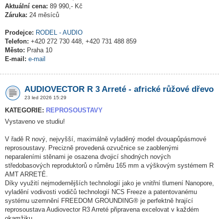
Aktuální cena:
89 990,- Kč
Záruka:
24 měsíců
Prodejce:
RODEL - AUDIO
Telefon:
+420 272 730 448, +420 731 488 859
Město:
Praha 10
E-mail:
e-mail
AUDIOVECTOR R 3 Arreté - africké růžové dřevo
23 led 2026 15:29
KATEGORIE:
REPROSOUSTAVY
Vystaveno ve studiu!
V řadě R nový, nejvyšší, maximálně vyladěný model dvouapůpásmové
reprosoustavy. Precizně provedená ozvučnice se zaoblenými
neparaleními stěnami je osazena dvojicí shodných nových
středobasových reproduktorů o růměru 165 mm a výškovým systémem R
AMT ARRETÉ.
Díky využití nejmodernějších technologií jako je vnitřní tlumení Nanopore,
vyladění vodivosti vodičů technologií NCS Freeze a patentovanému
systému uzemnění FREEDOM GROUNDING® je perfektně hrající
reprosoustava Audiovector R3 Arreté připravena excelovat v každém
okamžiku.