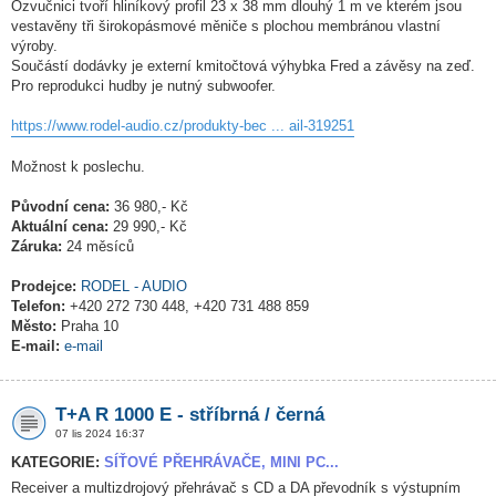
Ozvučnici tvoří hliníkový profil 23 x 38 mm dlouhý 1 m ve kterém jsou
vestavěny tři širokopásmové měniče s plochou membránou vlastní
výroby.
Součástí dodávky je externí kmitočtová výhybka Fred a závěsy na zeď.
Pro reprodukci hudby je nutný subwoofer.
https://www.rodel-audio.cz/produkty-bec ... ail-319251
Možnost k poslechu.
Původní cena:
36 980,- Kč
Aktuální cena:
29 990,- Kč
Záruka:
24 měsíců
Prodejce:
RODEL - AUDIO
Telefon:
+420 272 730 448, +420 731 488 859
Město:
Praha 10
E-mail:
e-mail
T+A R 1000 E - stříbrná / černá
07 lis 2024 16:37
KATEGORIE:
SÍŤOVÉ PŘEHRÁVAČE, MINI PC...
Receiver a multizdrojový přehrávač s CD a DA převodník s výstupním