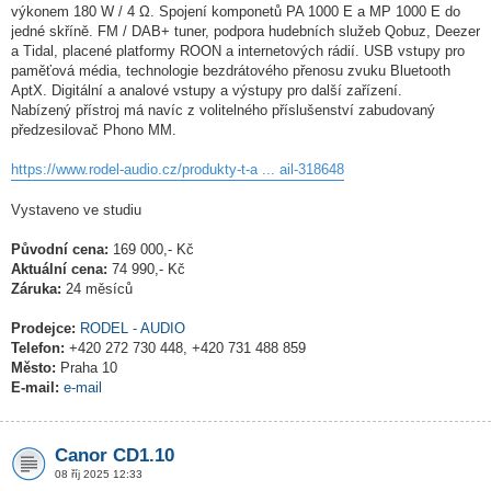
výkonem 180 W / 4 Ω. Spojení komponetů PA 1000 E a MP 1000 E do
jedné skříně. FM / DAB+ tuner, podpora hudebních služeb Qobuz, Deezer
a Tidal, placené platformy ROON a internetových rádií. USB vstupy pro
paměťová média, technologie bezdrátového přenosu zvuku Bluetooth
AptX. Digitální a analové vstupy a výstupy pro další zařízení.
Nabízený přístroj má navíc z volitelného příslušenství zabudovaný
předzesilovač Phono MM.
https://www.rodel-audio.cz/produkty-t-a ... ail-318648
Vystaveno ve studiu
Původní cena:
169 000,- Kč
Aktuální cena:
74 990,- Kč
Záruka:
24 měsíců
Prodejce:
RODEL - AUDIO
Telefon:
+420 272 730 448, +420 731 488 859
Město:
Praha 10
E-mail:
e-mail
Canor CD1.10
08 říj 2025 12:33