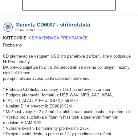
Marantz CD6007 - stříbro/zlatá
31 bře 2026 13:26
KATEGORIE:
CD/SACD/DVDA PŘEHRÁVAČE
Rozbaleno
CD přehrávač se vstupem USB pro paměťová zařízení, který podporuje
Hi-Res formáty.
DA převod zajišťuje kvalitní DA převodník se dvěma volitelnými režimy
digitální filtrace
pro optimalizaci zvuku podle osobních preferencí.
* Přehrává CD disky a soubory z USB paměťových zařízení
* Podpora přehrávání formátů z USB WAV, MP3, AAC, WMA,
FLAC HD, ALAC, AIFF a DSD 2,8,56 MHz
* Kvalitní D / A převodník ES9010K2M
* Možnost volby ze 2 režimů digitální filtrace podle osobních preferencí
* Výstup pro sluchátka s řízením hlasitosti a zesílením firemním
modulem HDAM-SA2
* Vybrané kvalitní komponenty pro kvalitní zvuk
* Dvojitá spodní deska a pevné nožičky pro eliminace rušení