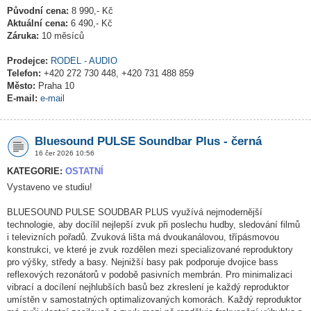
Původní cena:
8 990,- Kč
Aktuální cena:
6 490,- Kč
Záruka:
10 měsíců
Prodejce:
RODEL - AUDIO
Telefon:
+420 272 730 448, +420 731 488 859
Město:
Praha 10
E-mail:
e-mail
Bluesound PULSE Soundbar Plus - černá
16 čer 2026 10:56
KATEGORIE:
OSTATNÍ
Vystaveno ve studiu!
BLUESOUND PULSE SOUDBAR PLUS využívá nejmodernější
technologie, aby docílil nejlepší zvuk při poslechu hudby, sledování filmů
i televizních pořadů. Zvuková lišta má dvoukanálovou, třípásmovou
konstrukci, ve které je zvuk rozdělen mezi specializované reproduktory
pro výšky, středy a basy. Nejnižší basy pak podporuje dvojice bass
reflexových rezonátorů v podobě pasivních membrán. Pro minimalizaci
vibrací a docílení nejhlubších basů bez zkreslení je každý reproduktor
umístěn v samostatných optimalizovaných komorách. Každý reproduktor