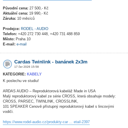
Původní cena:
27 500,- Kč
Aktuální cena:
19 990,- Kč
Záruka:
10 měsíců
Prodejce:
RODEL - AUDIO
Telefon:
+420 272 730 448, +420 731 488 859
Město:
Praha 10
E-mail:
e-mail
Cardas Twinlink - banánek 2x3m
17 čer 2026 15:58
KATEGORIE:
KABELY
K poslechu ve studiu!
ARDAS AUDIO – Reproduktorová kabeláž Made in USA
Malý reproduktorový kabel ze série CROSS, která obsahuje modely:
CROSS, PARSEC, TWINLINK, CROSSLINK,
101 SPEAKER Cenově přístupný reproduktorový kabel s lincovými
vodiči.
https://www.rodel-audio.cz/produkty-car ... etail-2397