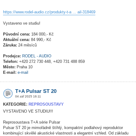
https://www.rodel-audio.cz/produkty-t-a ... ail-318469
Vystaveno ve studiu!
Původní cena:
184 000,- Kč
Aktuální cena:
84 990,- Kč
Záruka:
24 měsíců
Prodejce:
RODEL - AUDIO
Telefon:
+420 272 730 448, +420 731 488 859
Město:
Praha 10
E-mail:
e-mail
T+A Pulsar ST 20
04 zář 2025 16:11
KATEGORIE:
REPROSOUSTAVY
VYSTAVENO VE STUDIU!!!
Reprosoustava T+A série Pulsar
Pulsar ST 20 je mimořádně štíhlý, kompaktní podlahový reproduktor
kombinující skvělé akustické vlastnosti a elegantní vzhled. Od základu