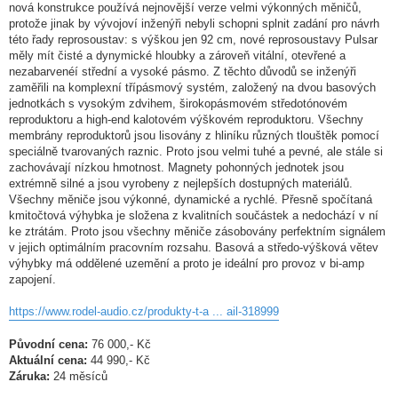
nová konstrukce používá nejnovější verze velmi výkonných měničů,
protože jinak by vývojoví inženýři nebyli schopni splnit zadání pro návrh
této řady reprosoustav: s výškou jen 92 cm, nové reprosoustavy Pulsar
měly mít čisté a dynymické hloubky a zároveň vitální, otevřené a
nezabarvenéí střední a vysoké pásmo. Z těchto důvodů se inženýři
zaměřili na komplexní třípásmový systém, založený na dvou basových
jednotkách s vysokým zdvihem, širokopásmovém středotónovém
reproduktoru a high-end kalotovém výškovém reproduktoru. Všechny
membrány reproduktorů jsou lisovány z hliníku různých tlouštěk pomocí
speciálně tvarovaných raznic. Proto jsou velmi tuhé a pevné, ale stále si
zachovávají nízkou hmotnost. Magnety pohonných jednotek jsou
extrémně silné a jsou vyrobeny z nejlepších dostupných materiálů.
Všechny měniče jsou výkonné, dynamické a rychlé. Přesně spočítaná
kmitočtová výhybka je složena z kvalitních součástek a nedochází v ní
ke ztrátám. Proto jsou všechny měniče zásobovány perfektním signálem
v jejich optimálním pracovním rozsahu. Basová a středo-výšková větev
výhybky má oddělené uzemění a proto je ideální pro provoz v bi-amp
zapojení.
https://www.rodel-audio.cz/produkty-t-a ... ail-318999
Původní cena:
76 000,- Kč
Aktuální cena:
44 990,- Kč
Záruka:
24 měsíců