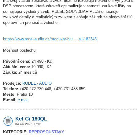
má svůj vlastní zesilovač a zvuk mezi ně rozděluje frekvenční výhybka s
DSP procesorem, která zároveň optimalizuje vlastnosti zvukové lišty na
co nejlepší výsledný zvuk. PULSE SOUNDBAR PLUS umocňuje
zvukové detaily a realistickým zvukem zlepšuje zážitek ze sledování filů,
sportovních přenosů a videoher.
https://www.rodel-audio.cz/produkty-blu ... ail-182343
Možnost poslechu
Původní cena:
24 490,- Kč
Aktuální cena:
19 990,- Kč
Záruka:
24 měsíců
Prodejce:
RODEL - AUDIO
Telefon:
+420 272 730 448, +420 731 488 859
Město:
Praha 10
E-mail:
e-mail
Kef Ci 160QL
04 zář 2025 17:06
KATEGORIE:
REPROSOUSTAVY