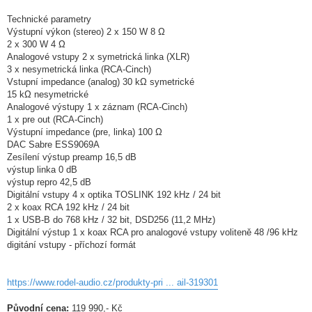
Technické parametry
Výstupní výkon (stereo) 2 x 150 W 8 Ω
2 x 300 W 4 Ω
Analogové vstupy 2 x symetrická linka (XLR)
3 x nesymetrická linka (RCA-Cinch)
Vstupní impedance (analog) 30 kΩ symetrické
15 kΩ nesymetrické
Analogové výstupy 1 x záznam (RCA-Cinch)
1 x pre out (RCA-Cinch)
Výstupní impedance (pre, linka) 100 Ω
DAC Sabre ESS9069A
Zesílení výstup preamp 16,5 dB
výstup linka 0 dB
výstup repro 42,5 dB
Digitální vstupy 4 x optika TOSLINK 192 kHz / 24 bit
2 x koax RCA 192 kHz / 24 bit
1 x USB-B do 768 kHz / 32 bit, DSD256 (11,2 MHz)
Digitální výstup 1 x koax RCA pro analogové vstupy voliteně 48 /96 kHz
digitání vstupy - příchozí formát
https://www.rodel-audio.cz/produkty-pri ... ail-319301
Původní cena:
119 990,- Kč