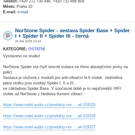
Telefon:
+420 272 730 448, +420 731 488 859
Město:
Praha 10
E-mail:
e-mail
NorStone Spider - sestava Spider Base + Spider
I + Spider II + Spider III - černá
31 bře 2026 13:41
KATEGORIE:
OSTATNÍ
Vystaveno ve studiu!
NorStone Spider má čtyři úrovně izolace se třemi absorpčními prvky na
polici.
Sestava je složená z modulů pro anti-vibrační hi-fi stolek. Jednotlivá
patra stolku jsou moduly Spider I, II a III,
se základnou Spider Base. V současné době je to nejúčinnější HIFI
stolek od NorStone z hlediska tlumení vibrací.
https://www.rodel-audio.cz/produkty-nor ... ail-319325
https://www.rodel-audio.cz/produkty-nor ... ail-319328
https://www.rodel-audio.cz/produkty-nor ... ail-319327