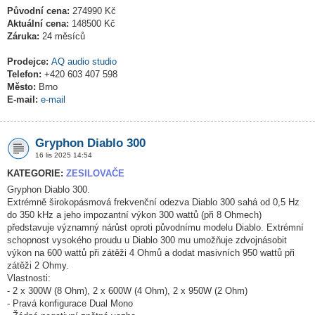
Původní cena:
274990 Kč
Aktuální cena:
148500 Kč
Záruka:
24 měsíců
Prodejce:
AQ audio studio
Telefon:
+420 603 407 598
Město:
Brno
E-mail:
e-mail
Gryphon Diablo 300
16 lis 2025 14:54
KATEGORIE:
ZESILOVAČE
Gryphon Diablo 300.
Extrémně širokopásmová frekvenční odezva Diablo 300 sahá od 0,5 Hz
do 350 kHz a jeho impozantní výkon 300 wattů (při 8 Ohmech)
představuje významný nárůst oproti původnímu modelu Diablo. Extrémní
schopnost vysokého proudu u Diablo 300 mu umožňuje zdvojnásobit
výkon na 600 wattů při zátěži 4 Ohmů a dodat masivních 950 wattů při
zátěži 2 Ohmy.
Vlastnosti:
- 2 x 300W (8 Ohm), 2 x 600W (4 Ohm), 2 x 950W (2 Ohm)
- Pravá konfigurace Dual Mono