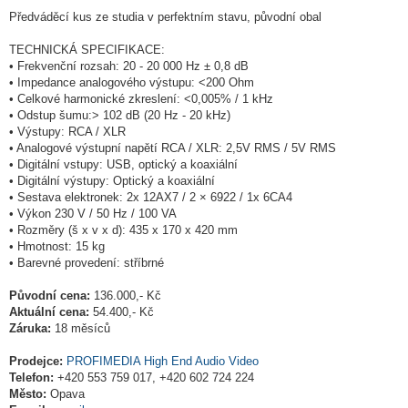
Předváděcí kus ze studia v perfektním stavu, původní obal
TECHNICKÁ SPECIFIKACE:
• Frekvenční rozsah: 20 - 20 000 Hz ± 0,8 dB
• Impedance analogového výstupu: <200 Ohm
• Celkové harmonické zkreslení: <0,005% / 1 kHz
• Odstup šumu:> 102 dB (20 Hz - 20 kHz)
• Výstupy: RCA / XLR
• Analogové výstupní napětí RCA / XLR: 2,5V RMS / 5V RMS
• Digitální vstupy: USB, optický a koaxiální
• Digitální výstupy: Optický a koaxiální
• Sestava elektronek: 2x 12AX7 / 2 × 6922 / 1x 6CA4
• Výkon 230 V / 50 Hz / 100 VA
• Rozměry (š x v x d): 435 x 170 x 420 mm
• Hmotnost: 15 kg
• Barevné provedení: stříbrné
Původní cena:
136.000,- Kč
Aktuální cena:
54.400,- Kč
Záruka:
18 měsíců
Prodejce:
PROFIMEDIA High End Audio Video
Telefon:
+420 553 759 017, +420 602 724 224
Město:
Opava