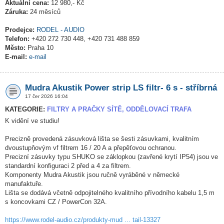
Aktuální cena:
12 980,- Kč
Záruka:
24 měsíců
Prodejce:
RODEL - AUDIO
Telefon:
+420 272 730 448, +420 731 488 859
Město:
Praha 10
E-mail:
e-mail
Mudra Akustik Power strip LS filtr- 6 s - stříbrná
17 čer 2026 16:04
KATEGORIE:
FILTRY A PRAČKY SÍTĚ, ODDĚLOVACÍ TRAFA
K vidění ve studiu!
Precizně provedená zásuvková lišta se šesti zásuvkami, kvalitním
dvoustupňovým vf filtrem 16 / 20 A a přepěťovou ochranou.
Precizní zásuvky typu SHUKO se záklopkou (zavřené krytí IP54) jsou ve
standardní konfiguraci 2 před a 4 za filtrem.
Komponenty Mudra Akustik jsou ručně vyráběné v německé
manufaktuře.
Lišta se dodává včetně odpojitelného kvalitního přívodního kabelu 1,5 m
s koncovkami CZ / PowerCon 32A.
https://www.rodel-audio.cz/produkty-mud ... tail-13327