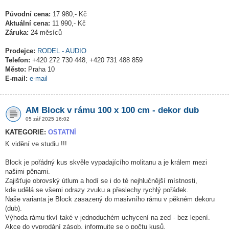
Původní cena:
17 980,- Kč
Aktuální cena:
11 990,- Kč
Záruka:
24 měsíců
Prodejce:
RODEL - AUDIO
Telefon:
+420 272 730 448, +420 731 488 859
Město:
Praha 10
E-mail:
e-mail
AM Block v rámu 100 x 100 cm - dekor dub
05 zář 2025 16:02
KATEGORIE:
OSTATNÍ
K vidění ve studiu !!!
Block je pořádný kus skvěle vypadajícího molitanu a je králem mezi
našimi pěnami.
Zajišťuje obrovský útlum a hodí se i do té nejhlučnější místnosti,
kde udělá se všemi odrazy zvuku a přeslechy rychlý pořádek.
Naše varianta je Block zasazený do masivního rámu v pěkném dekoru
(dub).
Výhoda rámu tkví také v jednoduchém uchycení na zeď - bez lepení.
Akce do vyprodání zásob, informujte se o počtu kusů.