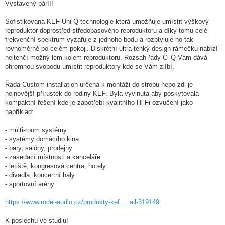
Vystavený pár!!!
Sofistikovaná KEF Uni-Q technologie která umožňuje umístit výškový
reproduktor doprostřed středobasového reproduktoru a díky tomu celé
frekvenční spektrum vyzařuje z jednoho bodu a rozptyluje ho tak
rovnoměrně po celém pokoji. Diskrétní ultra tenký design rámečku nabízí
nejtenčí možný lem kolem reproduktoru. Rozsah řady Ci Q Vám dává
ohromnou svobodu umístit reproduktory kde se Vám zlíbí.
Řada Custom installation určena k montáži do stropu nebo zdi je
nejnovější přírustek do rodiny KEF. Byla vyvinuta aby poskytovala
kompaktní řešení kde je zapotřebí kvalitního Hi-Fi ozvučení jako
například:
- multi-room systémy
- systémy domácího kina
- bary, salóny, prodejny
- zasedací místnosti a kanceláře
- letiště, kongresová centra, hotely
- divadla, koncertní haly
- sportovní arény
https://www.rodel-audio.cz/produkty-kef ... ail-319149
K poslechu ve studiu!