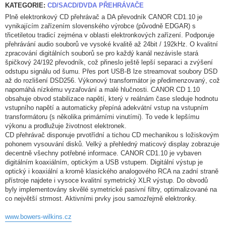
KATEGORIE:
CD/SACD/DVDA PŘEHRÁVAČE
Plně elektronkový CD přehrávač a DA převodník CANOR CD1.10 je
vynikajícím zařízením slovenského výrobce (původně EDGAR) s
třicetiletou tradicí zejména v oblasti elektronkových zařízení. Podporuje
přehrávání audio souborů ve vysoké kvalitě až 24bit / 192kHz. O kvalitní
zpracování digitálních souborů se pro každý kanál nezávisle stará
špičkový 24/192 převodník, což přineslo ještě lepší separaci a zvýšení
odstupu signálu od šumu. Přes port USB-B lze streamovat soubory DSD
až do rozlišení DSD256. Výkonový transformátor je předimenzovaný, což
napomáhá nízkému vyzařování a malé hlučnosti. CANOR CD 1.10
obsahuje obvod stabilizace napětí, který v reálnám čase sleduje hodnotu
vstupního napětí a automaticky přepíná adekvátní vstup na vstupním
transformátoru (s několika primárními vinutími). To vede k lepšímu
výkonu a prodlužuje životnost elektronek.
CD přehrávač disponuje prvotřídní a tichou CD mechanikou s ložiskovým
pohonem vysouvání disků. Velký a přehledný maticový display zobrazuje
decentně všechny potřebné informace. CANOR CD1.10 je vybaven
digitálním koaxiálním, optickým a USB vstupem. Digitální výstup je
optický i koaxiální a kromě klasického analogového RCA na zadní straně
přístroje najdete i vysoce kvalitní symetrický XLR výstup. Do obvodů
byly implementovány skvělé symetrické pasivní filtry, optimalizované na
co největší strmost. Aktivními prvky jsou samozřejmě elektronky.
www.bowers-wilkins.cz