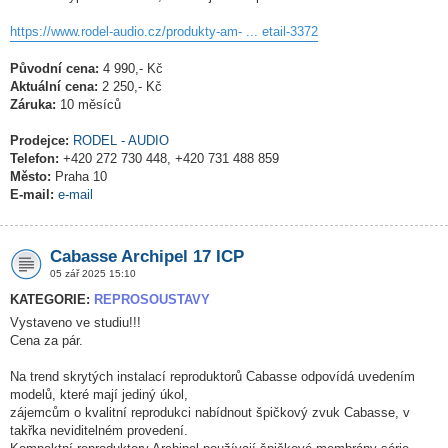
https://www.rodel-audio.cz/produkty-am- ... etail-3372
Původní cena:
4 990,- Kč
Aktuální cena:
2 250,- Kč
Záruka:
10 měsíců
Prodejce:
RODEL - AUDIO
Telefon:
+420 272 730 448, +420 731 488 859
Město:
Praha 10
E-mail:
e-mail
Cabasse Archipel 17 ICP
05 zář 2025 15:10
KATEGORIE:
REPROSOUSTAVY
Vystaveno ve studiu!!!
Cena za pár.
Na trend skrytých instalací reproduktorů Cabasse odpovídá uvedením
modelů, které mají jediný úkol,
zájemcům o kvalitní reprodukci nabídnout špičkový zvuk Cabasse, v
takřka neviditelném provedení.