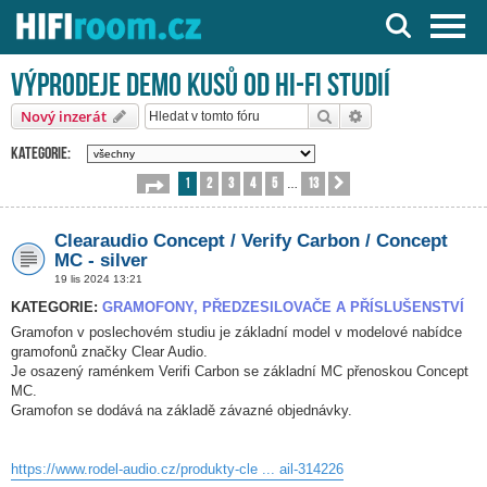
Server o Hi-Fi a AV technice
Výprodeje demo kusů od HI-FI studií
Hledat
Pokročilé hledání
Nový inzerát
Kategorie:
1
2
3
4
5
13
Stránka
1
z
13
Další
…
Clearaudio Concept / Verify Carbon / Concept
MC - silver
19 lis 2024 13:21
KATEGORIE:
GRAMOFONY, PŘEDZESILOVAČE A PŘÍSLUŠENSTVÍ
Gramofon v poslechovém studiu je základní model v modelové nabídce
gramofonů značky Clear Audio.
Je osazený raménkem Verifi Carbon se základní MC přenoskou Concept
MC.
Gramofon se dodává na základě závazné objednávky.
https://www.rodel-audio.cz/produkty-cle ... ail-314226