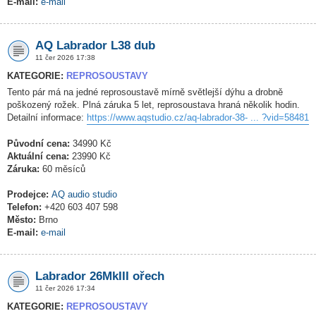
E-mail:
e-mail
AQ Labrador L38 dub
11 čer 2026 17:38
KATEGORIE:
REPROSOUSTAVY
Tento pár má na jedné reprosoustavě mírně světlejší dýhu a drobně
poškozený rožek. Plná záruka 5 let, reprosoustava hraná několik hodin.
Detailní informace:
https://www.aqstudio.cz/aq-labrador-38- ... ?vid=58481
Původní cena:
34990 Kč
Aktuální cena:
23990 Kč
Záruka:
60 měsíců
Prodejce:
AQ audio studio
Telefon:
+420 603 407 598
Město:
Brno
E-mail:
e-mail
Labrador 26MkIII ořech
11 čer 2026 17:34
KATEGORIE:
REPROSOUSTAVY