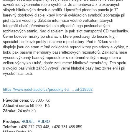
ozvučnice výkonného repro systému. Je smontovaná z eloxovaných
silných hliníkových desek a profilů. Uprostřed předního panelu je 7"
barevný dotykový displej který kromě ovládacích symbolů zobrazuje při
přehrávání všechny důležité informace včetně velkoformátových
fotografií obalů přehrávaných alb případně loga poslouchaných
rozhlasových stanic. Nad displejem je pak slot transportní CD mechaniky.
Černé kovové mřížky po stranách, které přecházejí do bočnic kryjí
speciální hliníkové profily osazené reproduktory. Pod mřížkou vedle
displeje jsou do stran mírně odkloněné reproduktory pro středy a výšky, z
boku pak pasivní membrány bassreflexových rezonátorů. Základna nese
vysoce výkonný basový reproduktor s extrémně velkým magnetem a
velkou výchylkou tuhé, dobře zatlumené hliníkové membrány. Ten spolu
s dvojicí pasivních zářičů vytvoří velmi hluboké basy bez zkreslení i při
vysoké hlasitosti.
https://www.rodel-audio.cz/produkty-t-a ... ail-319382
Původní cena:
85 700,- Kč
Aktuální cena:
59 990,- Kč
Záruka:
24 měsíců
Prodejce:
RODEL - AUDIO
Telefon:
+420 272 730 448, +420 731 488 859