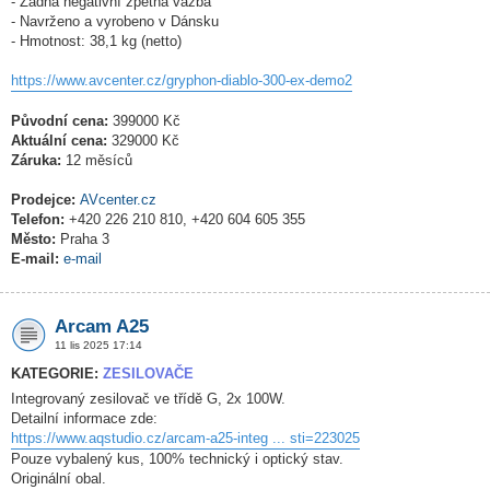
- Žádná negativní zpětná vazba
- Navrženo a vyrobeno v Dánsku
- Hmotnost: 38,1 kg (netto)
https://www.avcenter.cz/gryphon-diablo-300-ex-demo2
Původní cena:
399000 Kč
Aktuální cena:
329000 Kč
Záruka:
12 měsíců
Prodejce:
AVcenter.cz
Telefon:
+420 226 210 810, +420 604 605 355
Město:
Praha 3
E-mail:
e-mail
Arcam A25
11 lis 2025 17:14
KATEGORIE:
ZESILOVAČE
Integrovaný zesilovač ve třídě G, 2x 100W.
Detailní informace zde:
https://www.aqstudio.cz/arcam-a25-integ ... sti=223025
Pouze vybalený kus, 100% technický i optický stav.
Originální obal.