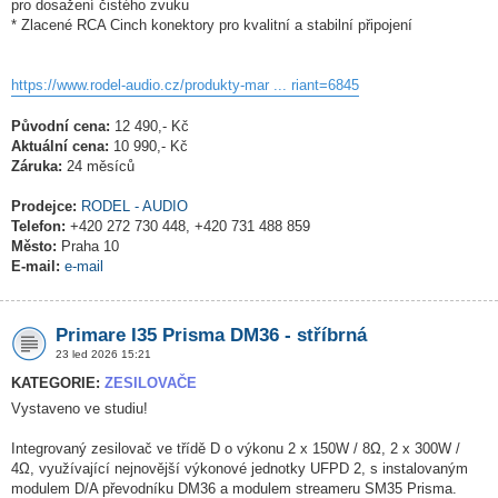
pro dosažení čistého zvuku
* Zlacené RCA Cinch konektory pro kvalitní a stabilní připojení
https://www.rodel-audio.cz/produkty-mar ... riant=6845
Původní cena:
12 490,- Kč
Aktuální cena:
10 990,- Kč
Záruka:
24 měsíců
Prodejce:
RODEL - AUDIO
Telefon:
+420 272 730 448, +420 731 488 859
Město:
Praha 10
E-mail:
e-mail
Primare I35 Prisma DM36 - stříbrná
23 led 2026 15:21
KATEGORIE:
ZESILOVAČE
Vystaveno ve studiu!
Integrovaný zesilovač ve třídě D o výkonu 2 x 150W / 8Ω, 2 x 300W /
4Ω, využívající nejnovější výkonové jednotky UFPD 2, s instalovaným
modulem D/A převodníku DM36 a modulem streameru SM35 Prisma.