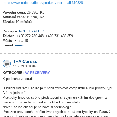
https://www.rodel-audio.cz/produkty-nor ... ail-319326
Původní cena:
26 990,- Kč
Aktuální cena:
19 990,- Kč
Záruka:
10 měsíců
Prodejce:
RODEL - AUDIO
Telefon:
+420 272 730 448, +420 731 488 859
Město:
Praha 10
E-mail:
e-mail
T+A Caruso
17 čer 2026 16:34
KATEGORIE:
AV RECEIVERY
K poslechu ve studiu!
Hudební systém Caruso je mnoha zdrojový kompaktní audio přístroj typu
"vše v jednom".
Prakticky hned od svého představení si svým unikátním designem a
precizním provedením získal na trhu kultovní statut.
Nové Caruso obsahuje nejnovější technologie.
Precizně provedená skříňka tvaru krychle, která má typický nadčasový
design, obsahuje nejen nejnovější technologie, ale zároveň slouží jako