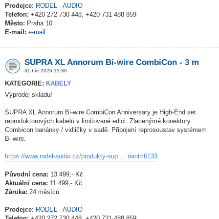
Prodejce:
RODEL - AUDIO
Telefon:
+420 272 730 448, +420 731 488 859
Město:
Praha 10
E-mail:
e-mail
SUPRA XL Annorum Bi-wire CombiCon - 3 m
31 bře 2026 15:36
KATEGORIE:
KABELY
Výprodej skladu!
SUPRA XL Annorum Bi-wire CombiCon Anniversary je High-End set
reproduktorových kabelů v limitované edici. Zlacenýmé konektory
Combicon banánky / vidličky v sadě. Připojení reprosoustav systémem
Bi-wire.
https://www.rodel-audio.cz/produkty-sup ... riant=6133
Původní cena:
13 499,- Kč
Aktuální cena:
11 499,- Kč
Záruka:
24 měsíců
Prodejce:
RODEL - AUDIO
Telefon:
+420 272 730 448, +420 731 488 859