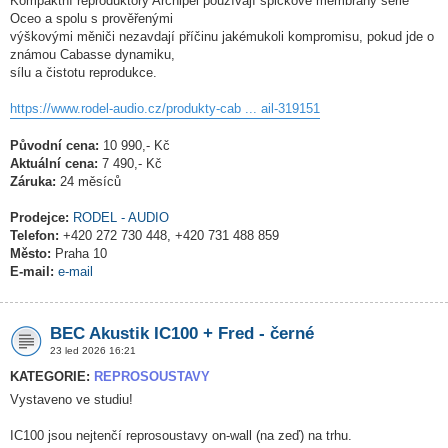
Kompaktní reproduktory Archipel používají špičkové membrány série
Oceo a spolu s prověřenými
výškovými měniči nezavdají příčinu jakémukoli kompromisu, pokud jde o
známou Cabasse dynamiku,
sílu a čistotu reprodukce.
https://www.rodel-audio.cz/produkty-cab ... ail-319151
Původní cena:
10 990,- Kč
Aktuální cena:
7 490,- Kč
Záruka:
24 měsíců
Prodejce:
RODEL - AUDIO
Telefon:
+420 272 730 448, +420 731 488 859
Město:
Praha 10
E-mail:
e-mail
BEC Akustik IC100 + Fred - černé
23 led 2026 16:21
KATEGORIE:
REPROSOUSTAVY
Vystaveno ve studiu!
IC100 jsou nejtenčí reprosoustavy on-wall (na zeď) na trhu.