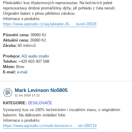
Předváděcí kus třípásmových reprosoustav. Na bočnicích jedné
reprosoustavy drobné promáčkliny dýhy, při pohledu z čela neruší.
Originální balení s plnou pětiletou zárukou.
Informace o produktu:
https://www.aqstudio.cz/aq-labrador-26- ... &vid=29028
Původní cena:
39990 Kč
Aktuální cena:
26990 Kč
Záruka:
60 měsíců
Prodejce:
AQ audio studio
Telefon:
+420 603 407 598
Město:
Brno
E-mail:
e-mail
Mark Levinson No5805
11 čer 2026 17:12
KATEGORIE:
ZESILOVAČE
Vystavený kus ve 100% technickém i vizuálním stavu, s originálním
balením. Na dálkovém ovládání folie.
Informace o produktu:
https://www.aqstudio.cz/mark-levinson-n ... sti=280714