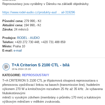
Reprosoustavy jsou vyráběny v Dánsku na základě objednávky.
https://www.rodel-audio.cz/produkty-aud ... ail-319296
Původní cena:
279 990,- Kč
Aktuální cena:
194 990,- Kč
Záruka:
24 měsíců
Prodejce:
RODEL - AUDIO
Telefon:
+420 272 730 448, +420 731 488 859
Město:
Praha 10
E-mail:
e-mail
T+A Criterion S 2100 CTL - bílá
19 lis 2024 15:19
KATEGORIE:
REPROSOUSTAVY
T+A CRITERION S 2100 CTL je třípásmová sloupová reprosoustava s
přenosovou zpožďovací linkou na basech (transmission line), hudebním
výkonem 270 W a kmitočtovým rozsahem 25 Hz až 35 kHz. Je vybavena
hlubokotónovými
měniči s vysokým zdvihem (membrány o průměru 170 mm) a kalotovým
výškovým měničem v mělkém zvukovodu.