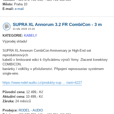
Město:
Praha 10
E-mail:
e-mail
SUPRA XL Annorum 3.2 FR CombiCon - 3 m
31 bře 2026 15:26
KATEGORIE:
KABELY
Výprodej skladu!
SUPRA XL Annorum CombiCon Anniversary je High-End set
reproduktorových
kabelů v limitované edici k čtyřicátému výročí firmy. Zlacené konektory
COMBICON,
banánky / vidličky v příslušenství. Připojení reprosoustav systémem
single-wire.
https://www.rodel-audio.cz/produkty-sup ... riant=6227
Původní cena:
12 499,- Kč
Aktuální cena:
10 499,- Kč
Záruka:
24 měsíců
Prodejce:
RODEL - AUDIO