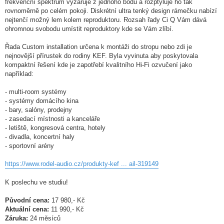
frekvenční spektrum vyzařuje z jednoho bodu a rozptyluje ho tak
rovnoměrně po celém pokoji. Diskrétní ultra tenký design rámečku nabízí
nejtenčí možný lem kolem reproduktoru. Rozsah řady Ci Q Vám dává
ohromnou svobodu umístit reproduktory kde se Vám zlíbí.
Řada Custom installation určena k montáži do stropu nebo zdi je
nejnovější přírustek do rodiny KEF. Byla vyvinuta aby poskytovala
kompaktní řešení kde je zapotřebí kvalitního Hi-Fi ozvučení jako
například:
- multi-room systémy
- systémy domácího kina
- bary, salóny, prodejny
- zasedací místnosti a kanceláře
- letiště, kongresová centra, hotely
- divadla, koncertní haly
- sportovní arény
https://www.rodel-audio.cz/produkty-kef ... ail-319149
K poslechu ve studiu!
Původní cena:
17 980,- Kč
Aktuální cena:
11 990,- Kč
Záruka:
24 měsíců