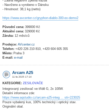
- Žádná negativní zpětná vazba
- Navrženo a vyrobeno v Dánsku
- Hmotnost: 38,1 kg (netto)
https://www.avcenter.cz/gryphon-diablo-300-ex-demo2
Původní cena:
399000 Kč
Aktuální cena:
329000 Kč
Záruka:
12 měsíců
Prodejce:
AVcenter.cz
Telefon:
+420 226 210 810, +420 604 605 355
Město:
Praha 3
E-mail:
e-mail
Arcam A25
11 lis 2025 17:14
KATEGORIE:
ZESILOVAČE
Integrovaný zesilovač ve třídě G, 2x 100W.
Detailní informace zde:
https://www.aqstudio.cz/arcam-a25-integ ... sti=223025
Pouze vybalený kus, 100% technický i optický stav.
Originální obal.