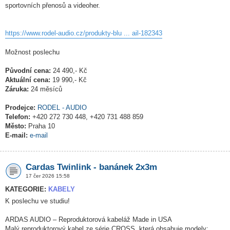
sportovních přenosů a videoher.
https://www.rodel-audio.cz/produkty-blu ... ail-182343
Možnost poslechu
Původní cena:
24 490,- Kč
Aktuální cena:
19 990,- Kč
Záruka:
24 měsíců
Prodejce:
RODEL - AUDIO
Telefon:
+420 272 730 448, +420 731 488 859
Město:
Praha 10
E-mail:
e-mail
Cardas Twinlink - banánek 2x3m
17 čer 2026 15:58
KATEGORIE:
KABELY
K poslechu ve studiu!
ARDAS AUDIO – Reproduktorová kabeláž Made in USA
Malý reproduktorový kabel ze série CROSS, která obsahuje modely: