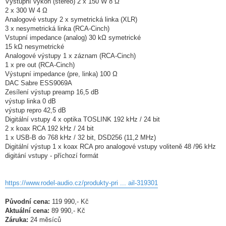
Výstupní výkon (stereo) 2 x 150 W 8 Ω
2 x 300 W 4 Ω
Analogové vstupy 2 x symetrická linka (XLR)
3 x nesymetrická linka (RCA-Cinch)
Vstupní impedance (analog) 30 kΩ symetrické
15 kΩ nesymetrické
Analogové výstupy 1 x záznam (RCA-Cinch)
1 x pre out (RCA-Cinch)
Výstupní impedance (pre, linka) 100 Ω
DAC Sabre ESS9069A
Zesílení výstup preamp 16,5 dB
výstup linka 0 dB
výstup repro 42,5 dB
Digitální vstupy 4 x optika TOSLINK 192 kHz / 24 bit
2 x koax RCA 192 kHz / 24 bit
1 x USB-B do 768 kHz / 32 bit, DSD256 (11,2 MHz)
Digitální výstup 1 x koax RCA pro analogové vstupy voliteně 48 /96 kHz
digitání vstupy - příchozí formát
https://www.rodel-audio.cz/produkty-pri ... ail-319301
Původní cena:
119 990,- Kč
Aktuální cena:
89 990,- Kč
Záruka:
24 měsíců