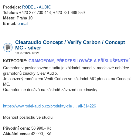
Prodejce:
RODEL - AUDIO
Telefon:
+420 272 730 448, +420 731 488 859
Město:
Praha 10
E-mail:
e-mail
Clearaudio Concept / Verify Carbon / Concept
MC - silver
19 lis 2024 13:21
KATEGORIE:
GRAMOFONY, PŘEDZESILOVAČE A PŘÍSLUŠENSTVÍ
Gramofon v poslechovém studiu je základní model v modelové nabídce
gramofonů značky Clear Audio.
Je osazený raménkem Verifi Carbon se základní MC přenoskou Concept
MC.
Gramofon se dodává na základě závazné objednávky.
https://www.rodel-audio.cz/produkty-cle ... ail-314226
Možnost poslechu ve studiu
Původní cena:
58 990,- Kč
Aktuální cena:
42 990,- Kč