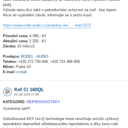
(dub).
Výhoda rámu tkví také v jednoduchém uchycení na zeď - bez lepení.
Akce do vyprodání zásob, informujte se o počtu kusů.
https://www.rodel-audio.cz/produkty-am- ... etail-3372
Původní cena:
4 990,- Kč
Aktuální cena:
2 250,- Kč
Záruka:
10 měsíců
Prodejce:
RODEL - AUDIO
Telefon:
+420 272 730 448, +420 731 488 859
Město:
Praha 10
E-mail:
e-mail
Kef Ci 160QL
04 zář 2025 17:06
KATEGORIE:
REPROSOUSTAVY
Vystavený pár!!!
Sofistikovaná KEF Uni-Q technologie která umožňuje umístit výškový
reproduktor doprostřed středobasového reproduktoru a díky tomu celé