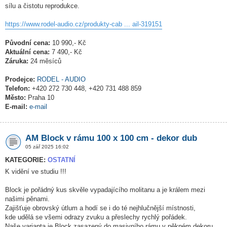
sílu a čistotu reprodukce.
https://www.rodel-audio.cz/produkty-cab ... ail-319151
Původní cena:
10 990,- Kč
Aktuální cena:
7 490,- Kč
Záruka:
24 měsíců
Prodejce:
RODEL - AUDIO
Telefon:
+420 272 730 448, +420 731 488 859
Město:
Praha 10
E-mail:
e-mail
AM Block v rámu 100 x 100 cm - dekor dub
05 zář 2025 16:02
KATEGORIE:
OSTATNÍ
K vidění ve studiu !!!
Block je pořádný kus skvěle vypadajícího molitanu a je králem mezi
našimi pěnami.
Zajišťuje obrovský útlum a hodí se i do té nejhlučnější místnosti,
kde udělá se všemi odrazy zvuku a přeslechy rychlý pořádek.
Naše varianta je Block zasazený do masivního rámu v pěkném dekoru