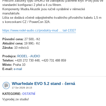
Precizní zásuvky typu SHUKO se záklopkou (zavřené krytí IP54) jsou ve
standardní konfiguraci 2 před a 4 za filtrem.
Komponenty Mudra Akustik jsou ručně vyráběné v německé
manufaktuře.
Lišta se dodává včetně odpojitelného kvalitního přívodního kabelu 1,5 m
s koncovkami CZ / PowerCon 32A.
https://www.rodel-audio.cz/produkty-mud ... tail-13327
Původní cena:
27 500,- Kč
Aktuální cena:
19 990,- Kč
Záruka:
10 měsíců
Prodejce:
RODEL - AUDIO
Telefon:
+420 272 730 448, +420 731 488 859
Město:
Praha 10
E-mail:
e-mail
Wharfedale EVO 5.2 stand - černá
17 čer 2026 16:15
KATEGORIE:
OSTATNÍ
Vyprodej ze studiu!