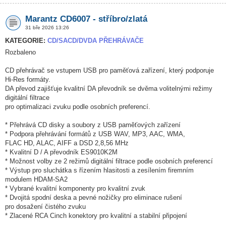
Marantz CD6007 - stříbro/zlatá
31 bře 2026 13:26
KATEGORIE:
CD/SACD/DVDA PŘEHRÁVAČE
Rozbaleno
CD přehrávač se vstupem USB pro paměťová zařízení, který podporuje
Hi-Res formáty.
DA převod zajišťuje kvalitní DA převodník se dvěma volitelnými režimy
digitální filtrace
pro optimalizaci zvuku podle osobních preferencí.
* Přehrává CD disky a soubory z USB paměťových zařízení
* Podpora přehrávání formátů z USB WAV, MP3, AAC, WMA,
FLAC HD, ALAC, AIFF a DSD 2,8,56 MHz
* Kvalitní D / A převodník ES9010K2M
* Možnost volby ze 2 režimů digitální filtrace podle osobních preferencí
* Výstup pro sluchátka s řízením hlasitosti a zesílením firemním
modulem HDAM-SA2
* Vybrané kvalitní komponenty pro kvalitní zvuk
* Dvojitá spodní deska a pevné nožičky pro eliminace rušení
pro dosažení čistého zvuku
* Zlacené RCA Cinch konektory pro kvalitní a stabilní připojení