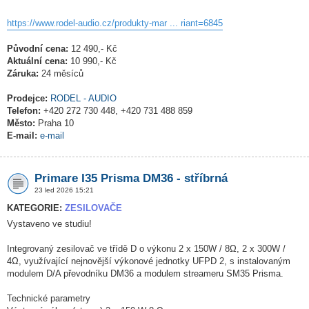
https://www.rodel-audio.cz/produkty-mar ... riant=6845
Původní cena:
12 490,- Kč
Aktuální cena:
10 990,- Kč
Záruka:
24 měsíců
Prodejce:
RODEL - AUDIO
Telefon:
+420 272 730 448, +420 731 488 859
Město:
Praha 10
E-mail:
e-mail
Primare I35 Prisma DM36 - stříbrná
23 led 2026 15:21
KATEGORIE:
ZESILOVAČE
Vystaveno ve studiu!
Integrovaný zesilovač ve třídě D o výkonu 2 x 150W / 8Ω, 2 x 300W /
4Ω, využívající nejnovější výkonové jednotky UFPD 2, s instalovaným
modulem D/A převodníku DM36 a modulem streameru SM35 Prisma.
Technické parametry