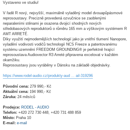
Vystaveno ve studiu!
V řadě R nový, nejvyšší, maximálně vyladěný model dvouapůpásmové
reprosoustavy. Precizně provedená ozvučnice se zaoblenými
neparaleními stěnami je osazena dvojicí shodných nových
středobasových reproduktorů o růměru 165 mm a výškovým systémem R
AMT ARRETÉ.
Díky využití nejmodernějších technologií jako je vnitřní tlumení Nanopore,
vyladění vodivosti vodičů technologií NCS Freeze a patentovanému
systému uzemnění FREEDOM GROUNDING® je perfektně hrající
reprosoustava Audiovector R3 Arreté připravena excelovat v každém
okamžiku.
Reprosoustavy jsou vyráběny v Dánsku na základě objednávky.
https://www.rodel-audio.cz/produkty-aud ... ail-319296
Původní cena:
279 990,- Kč
Aktuální cena:
194 990,- Kč
Záruka:
24 měsíců
Prodejce:
RODEL - AUDIO
Telefon:
+420 272 730 448, +420 731 488 859
Město:
Praha 10
E-mail:
e-mail