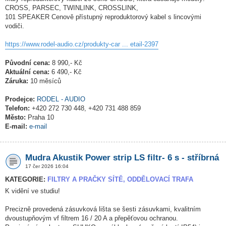
CROSS, PARSEC, TWINLINK, CROSSLINK,
101 SPEAKER Cenově přístupný reproduktorový kabel s lincovými
vodiči.
https://www.rodel-audio.cz/produkty-car ... etail-2397
Původní cena:
8 990,- Kč
Aktuální cena:
6 490,- Kč
Záruka:
10 měsíců
Prodejce:
RODEL - AUDIO
Telefon:
+420 272 730 448, +420 731 488 859
Město:
Praha 10
E-mail:
e-mail
Mudra Akustik Power strip LS filtr- 6 s - stříbrná
17 čer 2026 16:04
KATEGORIE:
FILTRY A PRAČKY SÍTĚ, ODDĚLOVACÍ TRAFA
K vidění ve studiu!
Precizně provedená zásuvková lišta se šesti zásuvkami, kvalitním
dvoustupňovým vf filtrem 16 / 20 A a přepěťovou ochranou.