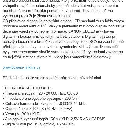
obsahuje obvod stabilizace napětí, který v reálnám čase sleduje hodnotu
vstupního napětí a automaticky přepíná adekvátní vstup na vstupním
transformátoru (s několika primárními vinutími). To vede k lepšímu
výkonu a prodlužuje životnost elektronek.
CD přehrávač disponuje prvotřídní a tichou CD mechanikou s ložiskovým
pohonem vysouvání disků. Velký a přehledný maticový display zobrazuje
decentně všechny potřebné informace. CANOR CD1.10 je vybaven
digitálním koaxiálním, optickým a USB vstupem. Digitální výstup je
optický i koaxiální a kromě klasického analogového RCA na zadní straně
přístroje najdete i vysoce kvalitní symetrický XLR výstup. Do obvodů
byly implementovány skvělé symetrické pasivní filtry, optimalizované na
co největší strmost. Aktivními prvky jsou samozřejmě elektronky.
www.bowers-wilkins.cz
Předváděcí kus ze studia v perfektním stavu, původní obal
TECHNICKÁ SPECIFIKACE:
• Frekvenční rozsah: 20 - 20 000 Hz ± 0,8 dB
• Impedance analogového výstupu: <200 Ohm
• Celkové harmonické zkreslení: <0,005% / 1 kHz
• Odstup šumu:> 102 dB (20 Hz - 20 kHz)
• Výstupy: RCA / XLR
• Analogové výstupní napětí RCA / XLR: 2,5V RMS / 5V RMS
• Digitální vstupy: USB, optický a koaxiální