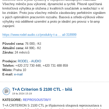
Všechny měniče jsou výkonné, dynamické a rychlé. Přesně spočítaná
kmitočtová výhybka je složena z kvalitních součástek a nedochází v ní
ke ztrátám. Proto jsou všechny měniče zásobovány perfektním signálem
v jejich optimálním pracovním rozsahu. Basová a středo-výšková větev
výhybky má oddělené uzemění a proto je ideální pro provoz v bi-amp
zapojení.
https://www.rodel-audio.cz/produkty-t-a ... ail-318999
Původní cena:
76 000,- Kč
Aktuální cena:
44 990,- Kč
Záruka:
24 měsíců
Prodejce:
RODEL - AUDIO
Telefon:
+420 272 730 448, +420 731 488 859
Město:
Praha 10
E-mail:
e-mail
T+A Criterion S 2100 CTL - bílá
19 lis 2024 15:19
KATEGORIE:
REPROSOUSTAVY
T+A CRITERION S 2100 CTL je třípásmová sloupová reprosoustava s