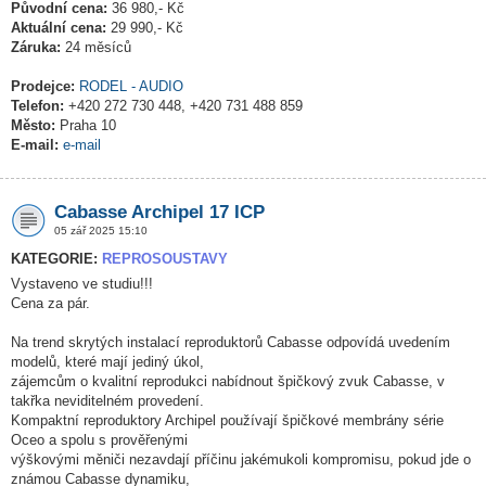
Původní cena:
36 980,- Kč
Aktuální cena:
29 990,- Kč
Záruka:
24 měsíců
Prodejce:
RODEL - AUDIO
Telefon:
+420 272 730 448, +420 731 488 859
Město:
Praha 10
E-mail:
e-mail
Cabasse Archipel 17 ICP
05 zář 2025 15:10
KATEGORIE:
REPROSOUSTAVY
Vystaveno ve studiu!!!
Cena za pár.
Na trend skrytých instalací reproduktorů Cabasse odpovídá uvedením
modelů, které mají jediný úkol,
zájemcům o kvalitní reprodukci nabídnout špičkový zvuk Cabasse, v
takřka neviditelném provedení.
Kompaktní reproduktory Archipel používají špičkové membrány série
Oceo a spolu s prověřenými
výškovými měniči nezavdají příčinu jakémukoli kompromisu, pokud jde o
známou Cabasse dynamiku,