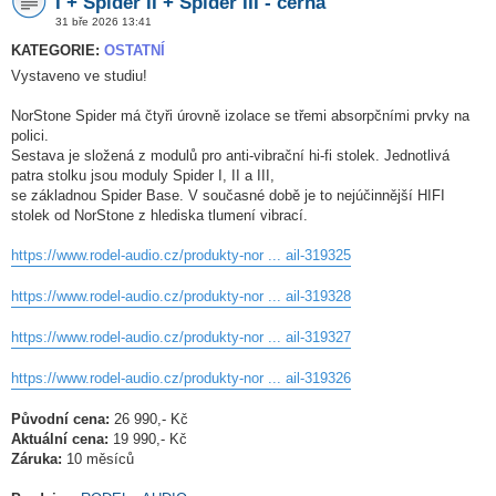
I + Spider II + Spider III - černá
31 bře 2026 13:41
KATEGORIE:
OSTATNÍ
Vystaveno ve studiu!
NorStone Spider má čtyři úrovně izolace se třemi absorpčními prvky na
polici.
Sestava je složená z modulů pro anti-vibrační hi-fi stolek. Jednotlivá
patra stolku jsou moduly Spider I, II a III,
se základnou Spider Base. V současné době je to nejúčinnější HIFI
stolek od NorStone z hlediska tlumení vibrací.
https://www.rodel-audio.cz/produkty-nor ... ail-319325
https://www.rodel-audio.cz/produkty-nor ... ail-319328
https://www.rodel-audio.cz/produkty-nor ... ail-319327
https://www.rodel-audio.cz/produkty-nor ... ail-319326
Původní cena:
26 990,- Kč
Aktuální cena:
19 990,- Kč
Záruka:
10 měsíců