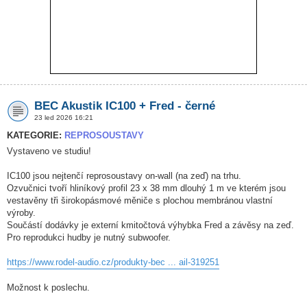
BEC Akustik IC100 + Fred - černé
23 led 2026 16:21
KATEGORIE:
REPROSOUSTAVY
Vystaveno ve studiu!
IC100 jsou nejtenčí reprosoustavy on-wall (na zeď) na trhu.
Ozvučnici tvoří hliníkový profil 23 x 38 mm dlouhý 1 m ve kterém jsou
vestavěny tři širokopásmové měniče s plochou membránou vlastní
výroby.
Součástí dodávky je externí kmitočtová výhybka Fred a závěsy na zeď.
Pro reprodukci hudby je nutný subwoofer.
https://www.rodel-audio.cz/produkty-bec ... ail-319251
Možnost k poslechu.