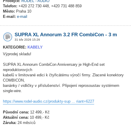
Prodejce:
RODEL - AUDIO
Telefon:
+420 272 730 448, +420 731 488 859
Město:
Praha 10
E-mail:
e-mail
SUPRA XL Annorum 3.2 FR CombiCon - 3 m
31 bře 2026 15:26
KATEGORIE:
KABELY
Výprodej skladu!
SUPRA XL Annorum CombiCon Anniversary je High-End set
reproduktorových
kabelů v limitované edici k čtyřicátému výročí firmy. Zlacené konektory
COMBICON,
banánky / vidličky v příslušenství. Připojení reprosoustav systémem
single-wire.
https://www.rodel-audio.cz/produkty-sup ... riant=6227
Původní cena:
12 499,- Kč
Aktuální cena:
10 499,- Kč
Záruka:
24 měsíců