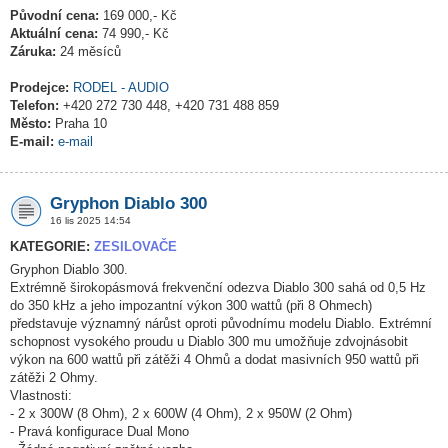
Původní cena:
169 000,- Kč
Aktuální cena:
74 990,- Kč
Záruka:
24 měsíců
Prodejce:
RODEL - AUDIO
Telefon:
+420 272 730 448, +420 731 488 859
Město:
Praha 10
E-mail:
e-mail
Gryphon Diablo 300
16 lis 2025 14:54
KATEGORIE:
ZESILOVAČE
Gryphon Diablo 300.
Extrémně širokopásmová frekvenční odezva Diablo 300 sahá od 0,5 Hz
do 350 kHz a jeho impozantní výkon 300 wattů (při 8 Ohmech)
představuje významný nárůst oproti původnímu modelu Diablo. Extrémní
schopnost vysokého proudu u Diablo 300 mu umožňuje zdvojnásobit
výkon na 600 wattů při zátěži 4 Ohmů a dodat masivních 950 wattů při
zátěži 2 Ohmy.
Vlastnosti:
- 2 x 300W (8 Ohm), 2 x 600W (4 Ohm), 2 x 950W (2 Ohm)
- Pravá konfigurace Dual Mono