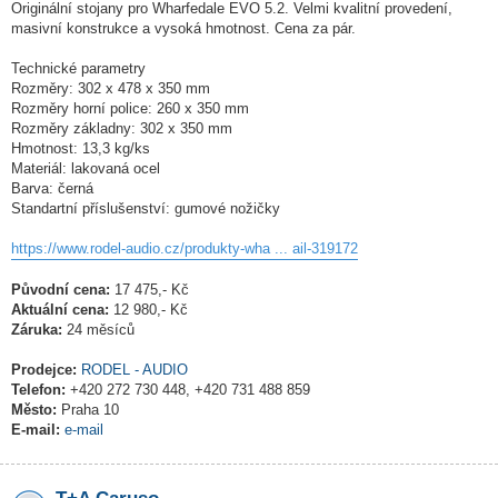
Originální stojany pro Wharfedale EVO 5.2. Velmi kvalitní provedení,
masivní konstrukce a vysoká hmotnost. Cena za pár.
Technické parametry
Rozměry: 302 x 478 x 350 mm
Rozměry horní police: 260 x 350 mm
Rozměry základny: 302 x 350 mm
Hmotnost: 13,3 kg/ks
Materiál: lakovaná ocel
Barva: černá
Standartní příslušenství: gumové nožičky
https://www.rodel-audio.cz/produkty-wha ... ail-319172
Původní cena:
17 475,- Kč
Aktuální cena:
12 980,- Kč
Záruka:
24 měsíců
Prodejce:
RODEL - AUDIO
Telefon:
+420 272 730 448, +420 731 488 859
Město:
Praha 10
E-mail:
e-mail