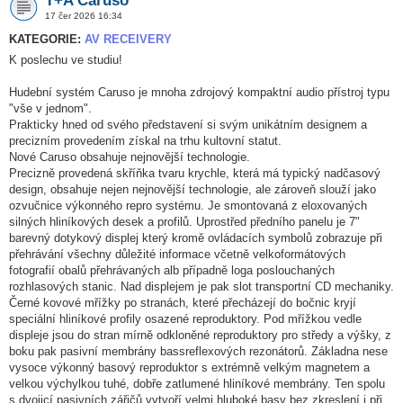
T+A Caruso
17 čer 2026 16:34
KATEGORIE:
AV RECEIVERY
K poslechu ve studiu!
Hudební systém Caruso je mnoha zdrojový kompaktní audio přístroj typu
"vše v jednom".
Prakticky hned od svého představení si svým unikátním designem a
precizním provedením získal na trhu kultovní statut.
Nové Caruso obsahuje nejnovější technologie.
Precizně provedená skříňka tvaru krychle, která má typický nadčasový
design, obsahuje nejen nejnovější technologie, ale zároveň slouží jako
ozvučnice výkonného repro systému. Je smontovaná z eloxovaných
silných hliníkových desek a profilů. Uprostřed předního panelu je 7"
barevný dotykový displej který kromě ovládacích symbolů zobrazuje při
přehrávání všechny důležité informace včetně velkoformátových
fotografií obalů přehrávaných alb případně loga poslouchaných
rozhlasových stanic. Nad displejem je pak slot transportní CD mechaniky.
Černé kovové mřížky po stranách, které přecházejí do bočnic kryjí
speciální hliníkové profily osazené reproduktory. Pod mřížkou vedle
displeje jsou do stran mírně odkloněné reproduktory pro středy a výšky, z
boku pak pasivní membrány bassreflexových rezonátorů. Základna nese
vysoce výkonný basový reproduktor s extrémně velkým magnetem a
velkou výchylkou tuhé, dobře zatlumené hliníkové membrány. Ten spolu
s dvojicí pasivních zářičů vytvoří velmi hluboké basy bez zkreslení i při