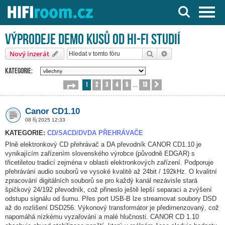
Server o Hi-Fi a AV technice
Výprodeje demo kusů od HI-FI studií
Hledat
Pokročilé hledání
Nový inzerát
Kategorie:
1
2
3
4
5
13
Stránka
1
z
13
Další
…
Canor CD1.10
08 říj 2025 12:33
KATEGORIE:
CD/SACD/DVDA PŘEHRÁVAČE
Plně elektronkový CD přehrávač a DA převodník CANOR CD1.10 je
vynikajícím zařízením slovenského výrobce (původně EDGAR) s
třicetiletou tradicí zejména v oblasti elektronkových zařízení. Podporuje
přehrávání audio souborů ve vysoké kvalitě až 24bit / 192kHz. O kvalitní
zpracování digitálních souborů se pro každý kanál nezávisle stará
špičkový 24/192 převodník, což přineslo ještě lepší separaci a zvýšení
odstupu signálu od šumu. Přes port USB-B lze streamovat soubory DSD
až do rozlišení DSD256. Výkonový transformátor je předimenzovaný, což
napomáhá nízkému vyzařování a malé hlučnosti. CANOR CD 1.10