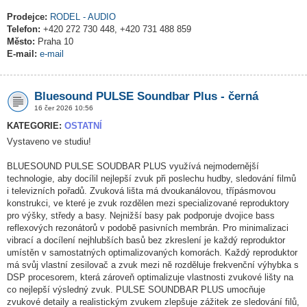
Prodejce:
RODEL - AUDIO
Telefon:
+420 272 730 448, +420 731 488 859
Město:
Praha 10
E-mail:
e-mail
Bluesound PULSE Soundbar Plus - černá
16 čer 2026 10:56
KATEGORIE:
OSTATNÍ
Vystaveno ve studiu!
BLUESOUND PULSE SOUDBAR PLUS využívá nejmodernější
technologie, aby docílil nejlepší zvuk při poslechu hudby, sledování filmů
i televizních pořadů. Zvuková lišta má dvoukanálovou, třípásmovou
konstrukci, ve které je zvuk rozdělen mezi specializované reproduktory
pro výšky, středy a basy. Nejnižší basy pak podporuje dvojice bass
reflexových rezonátorů v podobě pasivních membrán. Pro minimalizaci
vibrací a docílení nejhlubších basů bez zkreslení je každý reproduktor
umístěn v samostatných optimalizovaných komorách. Každý reproduktor
má svůj vlastní zesilovač a zvuk mezi ně rozděluje frekvenční výhybka s
DSP procesorem, která zároveň optimalizuje vlastnosti zvukové lišty na
co nejlepší výsledný zvuk. PULSE SOUNDBAR PLUS umocňuje
zvukové detaily a realistickým zvukem zlepšuje zážitek ze sledování filů,