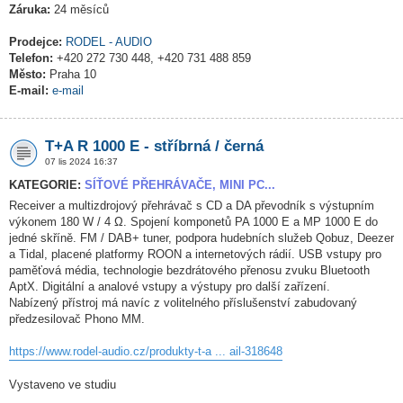
Záruka:
24 měsíců
Prodejce:
RODEL - AUDIO
Telefon:
+420 272 730 448, +420 731 488 859
Město:
Praha 10
E-mail:
e-mail
T+A R 1000 E - stříbrná / černá
07 lis 2024 16:37
KATEGORIE:
SÍŤOVÉ PŘEHRÁVAČE, MINI PC...
Receiver a multizdrojový přehrávač s CD a DA převodník s výstupním
výkonem 180 W / 4 Ω. Spojení komponetů PA 1000 E a MP 1000 E do
jedné skříně. FM / DAB+ tuner, podpora hudebních služeb Qobuz, Deezer
a Tidal, placené platformy ROON a internetových rádií. USB vstupy pro
paměťová média, technologie bezdrátového přenosu zvuku Bluetooth
AptX. Digitální a analové vstupy a výstupy pro další zařízení.
Nabízený přístroj má navíc z volitelného příslušenství zabudovaný
předzesilovač Phono MM.
https://www.rodel-audio.cz/produkty-t-a ... ail-318648
Vystaveno ve studiu