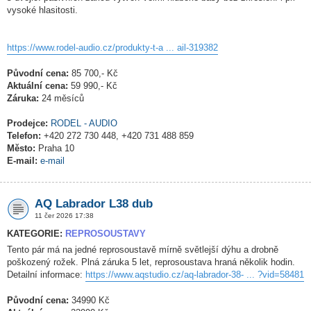
vysoké hlasitosti.
https://www.rodel-audio.cz/produkty-t-a ... ail-319382
Původní cena:
85 700,- Kč
Aktuální cena:
59 990,- Kč
Záruka:
24 měsíců
Prodejce:
RODEL - AUDIO
Telefon:
+420 272 730 448, +420 731 488 859
Město:
Praha 10
E-mail:
e-mail
AQ Labrador L38 dub
11 čer 2026 17:38
KATEGORIE:
REPROSOUSTAVY
Tento pár má na jedné reprosoustavě mírně světlejší dýhu a drobně
poškozený rožek. Plná záruka 5 let, reprosoustava hraná několik hodin.
Detailní informace:
https://www.aqstudio.cz/aq-labrador-38- ... ?vid=58481
Původní cena:
34990 Kč