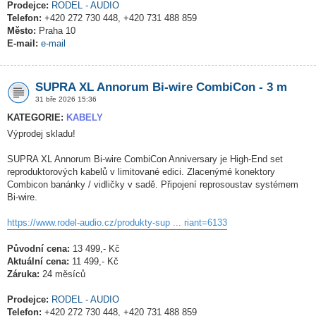
Prodejce:
RODEL - AUDIO
Telefon:
+420 272 730 448, +420 731 488 859
Město:
Praha 10
E-mail:
e-mail
SUPRA XL Annorum Bi-wire CombiCon - 3 m
31 bře 2026 15:36
KATEGORIE:
KABELY
Výprodej skladu!
SUPRA XL Annorum Bi-wire CombiCon Anniversary je High-End set
reproduktorových kabelů v limitované edici. Zlacenýmé konektory
Combicon banánky / vidličky v sadě. Připojení reprosoustav systémem
Bi-wire.
https://www.rodel-audio.cz/produkty-sup ... riant=6133
Původní cena:
13 499,- Kč
Aktuální cena:
11 499,- Kč
Záruka:
24 měsíců
Prodejce:
RODEL - AUDIO
Telefon:
+420 272 730 448, +420 731 488 859