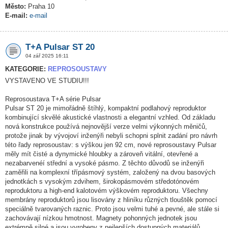
Město:
Praha 10
E-mail:
e-mail
T+A Pulsar ST 20
04 zář 2025 16:11
KATEGORIE:
REPROSOUSTAVY
VYSTAVENO VE STUDIU!!!
Reprosoustava T+A série Pulsar
Pulsar ST 20 je mimořádně štíhlý, kompaktní podlahový reproduktor
kombinující skvělé akustické vlastnosti a elegantní vzhled. Od základu
nová konstrukce používá nejnovější verze velmi výkonných měničů,
protože jinak by vývojoví inženýři nebyli schopni splnit zadání pro návrh
této řady reprosoustav: s výškou jen 92 cm, nové reprosoustavy Pulsar
měly mít čisté a dynymické hloubky a zároveň vitální, otevřené a
nezabarvenéí střední a vysoké pásmo. Z těchto důvodů se inženýři
zaměřili na komplexní třípásmový systém, založený na dvou basových
jednotkách s vysokým zdvihem, širokopásmovém středotónovém
reproduktoru a high-end kalotovém výškovém reproduktoru. Všechny
membrány reproduktorů jsou lisovány z hliníku různých tlouštěk pomocí
speciálně tvarovaných raznic. Proto jsou velmi tuhé a pevné, ale stále si
zachovávají nízkou hmotnost. Magnety pohonných jednotek jsou
extrémně silné a jsou vyrobeny z nejlepších dostupných materiálů.