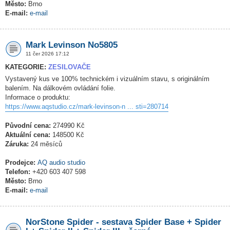
Město:
Brno
E-mail:
e-mail
Mark Levinson No5805
11 čer 2026 17:12
KATEGORIE:
ZESILOVAČE
Vystavený kus ve 100% technickém i vizuálním stavu, s originálním
balením. Na dálkovém ovládání folie.
Informace o produktu:
https://www.aqstudio.cz/mark-levinson-n ... sti=280714
Původní cena:
274990 Kč
Aktuální cena:
148500 Kč
Záruka:
24 měsíců
Prodejce:
AQ audio studio
Telefon:
+420 603 407 598
Město:
Brno
E-mail:
e-mail
NorStone Spider - sestava Spider Base + Spider