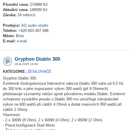
Původní cena:
274990 Kč
Aktuální cena:
148500 Kč
Záruka:
24 měsíců
Prodejce:
AQ audio studio
Telefon:
+420 603 407 598
Město:
Brno
E-mail:
e-mail
Gryphon Diablo 300
16 lis 2025 14:54
KATEGORIE:
ZESILOVAČE
Gryphon Diablo 300.
Extrémně širokopásmová frekvenční odezva Diablo 300 sahá od 0,5 Hz
do 350 kHz a jeho impozantní výkon 300 wattů (při 8 Ohmech)
představuje významný nárůst oproti původnímu modelu Diablo. Extrémní
schopnost vysokého proudu u Diablo 300 mu umožňuje zdvojnásobit
výkon na 600 wattů při zátěži 4 Ohmů a dodat masivních 950 wattů při
zátěži 2 Ohmy.
Vlastnosti:
- 2 x 300W (8 Ohm), 2 x 600W (4 Ohm), 2 x 950W (2 Ohm)
- Pravá konfigurace Dual Mono