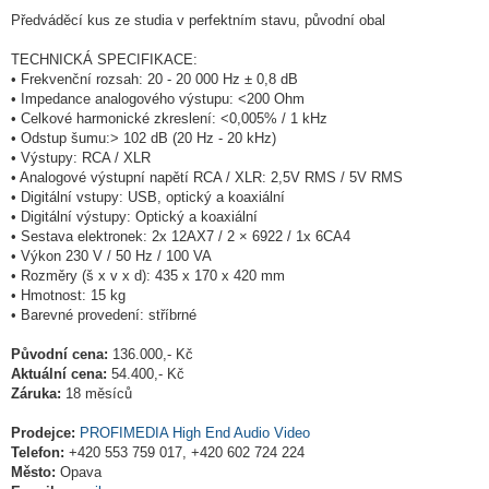
Předváděcí kus ze studia v perfektním stavu, původní obal
TECHNICKÁ SPECIFIKACE:
• Frekvenční rozsah: 20 - 20 000 Hz ± 0,8 dB
• Impedance analogového výstupu: <200 Ohm
• Celkové harmonické zkreslení: <0,005% / 1 kHz
• Odstup šumu:> 102 dB (20 Hz - 20 kHz)
• Výstupy: RCA / XLR
• Analogové výstupní napětí RCA / XLR: 2,5V RMS / 5V RMS
• Digitální vstupy: USB, optický a koaxiální
• Digitální výstupy: Optický a koaxiální
• Sestava elektronek: 2x 12AX7 / 2 × 6922 / 1x 6CA4
• Výkon 230 V / 50 Hz / 100 VA
• Rozměry (š x v x d): 435 x 170 x 420 mm
• Hmotnost: 15 kg
• Barevné provedení: stříbrné
Původní cena:
136.000,- Kč
Aktuální cena:
54.400,- Kč
Záruka:
18 měsíců
Prodejce:
PROFIMEDIA High End Audio Video
Telefon:
+420 553 759 017, +420 602 724 224
Město:
Opava