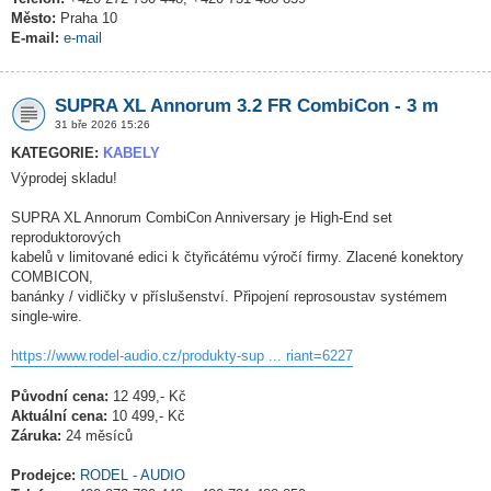
Město:
Praha 10
E-mail:
e-mail
SUPRA XL Annorum 3.2 FR CombiCon - 3 m
31 bře 2026 15:26
KATEGORIE:
KABELY
Výprodej skladu!
SUPRA XL Annorum CombiCon Anniversary je High-End set
reproduktorových
kabelů v limitované edici k čtyřicátému výročí firmy. Zlacené konektory
COMBICON,
banánky / vidličky v příslušenství. Připojení reprosoustav systémem
single-wire.
https://www.rodel-audio.cz/produkty-sup ... riant=6227
Původní cena:
12 499,- Kč
Aktuální cena:
10 499,- Kč
Záruka:
24 měsíců
Prodejce:
RODEL - AUDIO