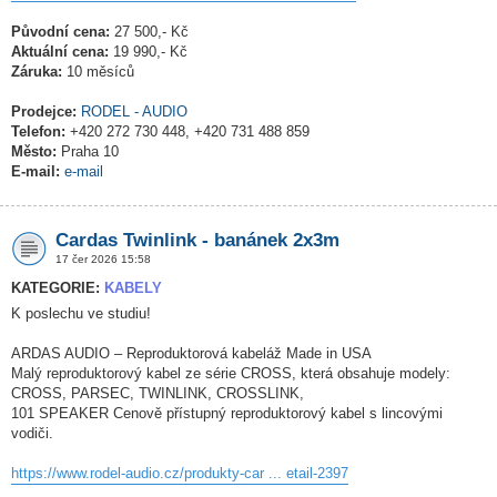
Původní cena:
27 500,- Kč
Aktuální cena:
19 990,- Kč
Záruka:
10 měsíců
Prodejce:
RODEL - AUDIO
Telefon:
+420 272 730 448, +420 731 488 859
Město:
Praha 10
E-mail:
e-mail
Cardas Twinlink - banánek 2x3m
17 čer 2026 15:58
KATEGORIE:
KABELY
K poslechu ve studiu!
ARDAS AUDIO – Reproduktorová kabeláž Made in USA
Malý reproduktorový kabel ze série CROSS, která obsahuje modely:
CROSS, PARSEC, TWINLINK, CROSSLINK,
101 SPEAKER Cenově přístupný reproduktorový kabel s lincovými
vodiči.
https://www.rodel-audio.cz/produkty-car ... etail-2397