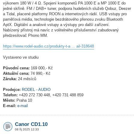
výkonem 180 W / 4 Ω. Spojení komponetů PA 1000 E a MP 1000 E do
jedné skříně. FM / DAB+ tuner, podpora hudebních služeb Qobuz, Deezer
a Tidal, placené platformy ROON a internetových rádií. USB vstupy pro
paměťová média, technologie bezdrátového přenosu zvuku Bluetooth
AptX. Digitální a analové vstupy a výstupy pro další zařízení.
Nabízený přístroj má navíc z volitelného příslušenství zabudovaný
předzesilovač Phono MM.
https://www.rodel-audio.cz/produkty-t-a ... ail-318648
Vystaveno ve studiu
Původní cena:
169 000,- Kč
Aktuální cena:
74 990,- Kč
Záruka:
24 měsíců
Prodejce:
RODEL - AUDIO
Telefon:
+420 272 730 448, +420 731 488 859
Město:
Praha 10
E-mail:
e-mail
Canor CD1.10
08 říj 2025 12:33