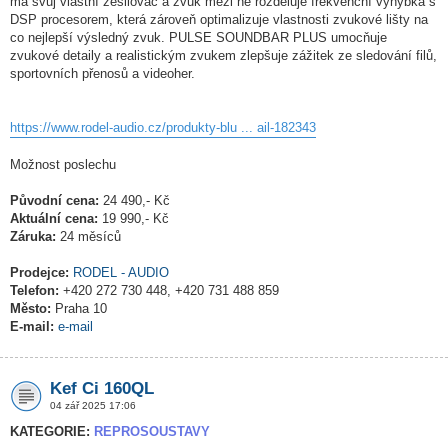
má svůj vlastní zesilovač a zvuk mezi ně rozděluje frekvenční výhybka s
DSP procesorem, která zároveň optimalizuje vlastnosti zvukové lišty na
co nejlepší výsledný zvuk. PULSE SOUNDBAR PLUS umocňuje
zvukové detaily a realistickým zvukem zlepšuje zážitek ze sledování filů,
sportovních přenosů a videoher.
https://www.rodel-audio.cz/produkty-blu ... ail-182343
Možnost poslechu
Původní cena:
24 490,- Kč
Aktuální cena:
19 990,- Kč
Záruka:
24 měsíců
Prodejce:
RODEL - AUDIO
Telefon:
+420 272 730 448, +420 731 488 859
Město:
Praha 10
E-mail:
e-mail
Kef Ci 160QL
04 zář 2025 17:06
KATEGORIE:
REPROSOUSTAVY