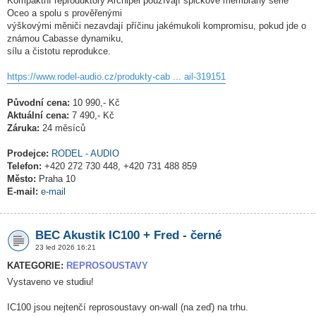
Kompaktní reproduktory Archipel používají špičkové membrány série
Oceo a spolu s prověřenými
výškovými měniči nezavdají příčinu jakémukoli kompromisu, pokud jde o
známou Cabasse dynamiku,
sílu a čistotu reprodukce.
https://www.rodel-audio.cz/produkty-cab ... ail-319151
Původní cena:
10 990,- Kč
Aktuální cena:
7 490,- Kč
Záruka:
24 měsíců
Prodejce:
RODEL - AUDIO
Telefon:
+420 272 730 448, +420 731 488 859
Město:
Praha 10
E-mail:
e-mail
BEC Akustik IC100 + Fred - černé
23 led 2026 16:21
KATEGORIE:
REPROSOUSTAVY
Vystaveno ve studiu!
IC100 jsou nejtenčí reprosoustavy on-wall (na zeď) na trhu.