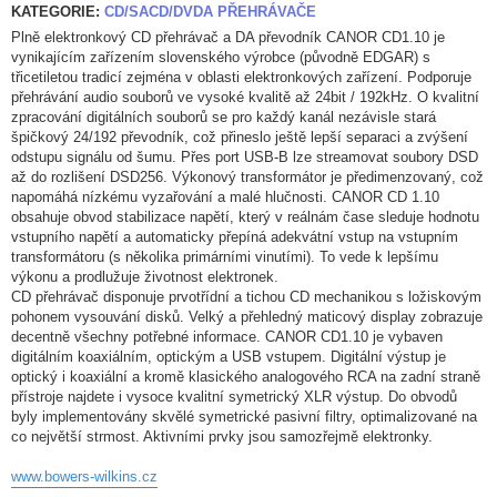
KATEGORIE:
CD/SACD/DVDA PŘEHRÁVAČE
Plně elektronkový CD přehrávač a DA převodník CANOR CD1.10 je
vynikajícím zařízením slovenského výrobce (původně EDGAR) s
třicetiletou tradicí zejména v oblasti elektronkových zařízení. Podporuje
přehrávání audio souborů ve vysoké kvalitě až 24bit / 192kHz. O kvalitní
zpracování digitálních souborů se pro každý kanál nezávisle stará
špičkový 24/192 převodník, což přineslo ještě lepší separaci a zvýšení
odstupu signálu od šumu. Přes port USB-B lze streamovat soubory DSD
až do rozlišení DSD256. Výkonový transformátor je předimenzovaný, což
napomáhá nízkému vyzařování a malé hlučnosti. CANOR CD 1.10
obsahuje obvod stabilizace napětí, který v reálnám čase sleduje hodnotu
vstupního napětí a automaticky přepíná adekvátní vstup na vstupním
transformátoru (s několika primárními vinutími). To vede k lepšímu
výkonu a prodlužuje životnost elektronek.
CD přehrávač disponuje prvotřídní a tichou CD mechanikou s ložiskovým
pohonem vysouvání disků. Velký a přehledný maticový display zobrazuje
decentně všechny potřebné informace. CANOR CD1.10 je vybaven
digitálním koaxiálním, optickým a USB vstupem. Digitální výstup je
optický i koaxiální a kromě klasického analogového RCA na zadní straně
přístroje najdete i vysoce kvalitní symetrický XLR výstup. Do obvodů
byly implementovány skvělé symetrické pasivní filtry, optimalizované na
co největší strmost. Aktivními prvky jsou samozřejmě elektronky.
www.bowers-wilkins.cz