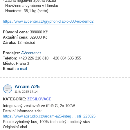
- Žádná negativní zpětná vazba
- Navrženo a vyrobeno v Dánsku
- Hmotnost: 38,1 kg (netto)
https://www.avcenter.cz/gryphon-diablo-300-ex-demo2
Původní cena:
399000 Kč
Aktuální cena:
329000 Kč
Záruka:
12 měsíců
Prodejce:
AVcenter.cz
Telefon:
+420 226 210 810, +420 604 605 355
Město:
Praha 3
E-mail:
e-mail
Arcam A25
11 lis 2025 17:14
KATEGORIE:
ZESILOVAČE
Integrovaný zesilovač ve třídě G, 2x 100W.
Detailní informace zde:
https://www.aqstudio.cz/arcam-a25-integ ... sti=223025
Pouze vybalený kus, 100% technický i optický stav.
Originální obal.