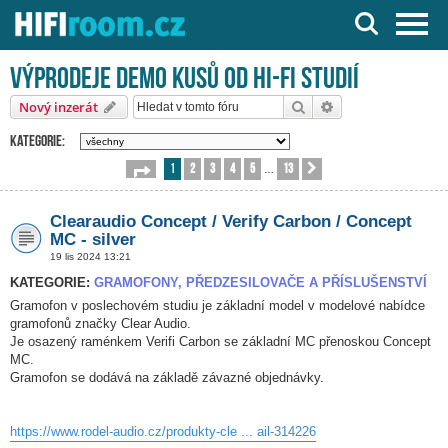
Server o Hi-Fi a AV technice
Výprodeje demo kusů od HI-FI studií
Hledat
Pokročilé hledání
Nový inzerát
Kategorie:
1
2
3
4
5
13
Stránka
1
z
13
Další
…
Clearaudio Concept / Verify Carbon / Concept
MC - silver
19 lis 2024 13:21
KATEGORIE:
GRAMOFONY, PŘEDZESILOVAČE A PŘÍSLUŠENSTVÍ
Gramofon v poslechovém studiu je základní model v modelové nabídce
gramofonů značky Clear Audio.
Je osazený raménkem Verifi Carbon se základní MC přenoskou Concept
MC.
Gramofon se dodává na základě závazné objednávky.
https://www.rodel-audio.cz/produkty-cle ... ail-314226