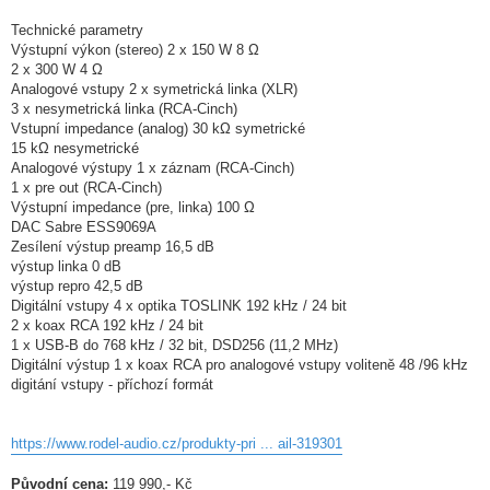
Technické parametry
Výstupní výkon (stereo) 2 x 150 W 8 Ω
2 x 300 W 4 Ω
Analogové vstupy 2 x symetrická linka (XLR)
3 x nesymetrická linka (RCA-Cinch)
Vstupní impedance (analog) 30 kΩ symetrické
15 kΩ nesymetrické
Analogové výstupy 1 x záznam (RCA-Cinch)
1 x pre out (RCA-Cinch)
Výstupní impedance (pre, linka) 100 Ω
DAC Sabre ESS9069A
Zesílení výstup preamp 16,5 dB
výstup linka 0 dB
výstup repro 42,5 dB
Digitální vstupy 4 x optika TOSLINK 192 kHz / 24 bit
2 x koax RCA 192 kHz / 24 bit
1 x USB-B do 768 kHz / 32 bit, DSD256 (11,2 MHz)
Digitální výstup 1 x koax RCA pro analogové vstupy voliteně 48 /96 kHz
digitání vstupy - příchozí formát
https://www.rodel-audio.cz/produkty-pri ... ail-319301
Původní cena:
119 990,- Kč