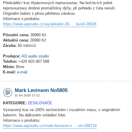
Předváděcí kus třípásmových reprosoustav. Na bočnicích jedné
reprosoustavy drobné promáčkliny dýhy, při pohledu z čela neruší.
Originální balení s plnou pětiletou zárukou.
Informace o produktu:
https://www.aqstudio.cz/aq-labrador-26- ... &vid=29028
Původní cena:
39990 Kč
Aktuální cena:
26990 Kč
Záruka:
60 měsíců
Prodejce:
AQ audio studio
Telefon:
+420 603 407 598
Město:
Brno
E-mail:
e-mail
Mark Levinson No5805
11 čer 2026 17:12
KATEGORIE:
ZESILOVAČE
Vystavený kus ve 100% technickém i vizuálním stavu, s originálním
balením. Na dálkovém ovládání folie.
Informace o produktu:
https://www.aqstudio.cz/mark-levinson-n ... sti=280714