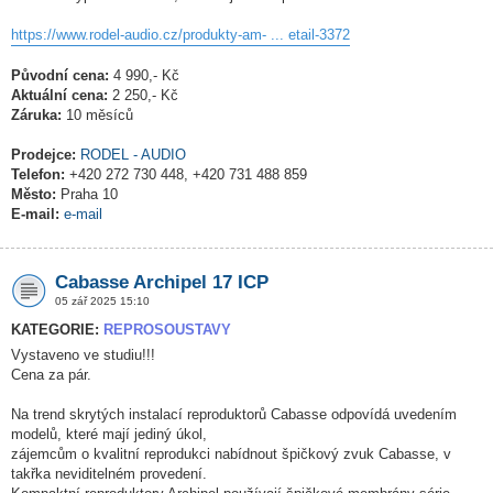
https://www.rodel-audio.cz/produkty-am- ... etail-3372
Původní cena:
4 990,- Kč
Aktuální cena:
2 250,- Kč
Záruka:
10 měsíců
Prodejce:
RODEL - AUDIO
Telefon:
+420 272 730 448, +420 731 488 859
Město:
Praha 10
E-mail:
e-mail
Cabasse Archipel 17 ICP
05 zář 2025 15:10
KATEGORIE:
REPROSOUSTAVY
Vystaveno ve studiu!!!
Cena za pár.
Na trend skrytých instalací reproduktorů Cabasse odpovídá uvedením
modelů, které mají jediný úkol,
zájemcům o kvalitní reprodukci nabídnout špičkový zvuk Cabasse, v
takřka neviditelném provedení.