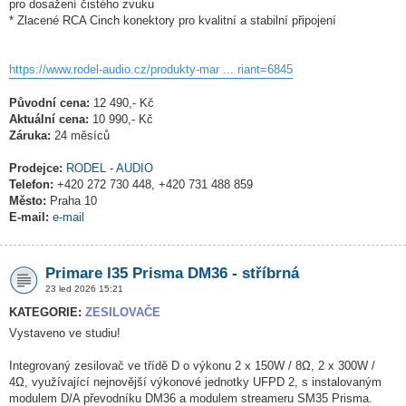
pro dosažení čistého zvuku
* Zlacené RCA Cinch konektory pro kvalitní a stabilní připojení
https://www.rodel-audio.cz/produkty-mar ... riant=6845
Původní cena:
12 490,- Kč
Aktuální cena:
10 990,- Kč
Záruka:
24 měsíců
Prodejce:
RODEL - AUDIO
Telefon:
+420 272 730 448, +420 731 488 859
Město:
Praha 10
E-mail:
e-mail
Primare I35 Prisma DM36 - stříbrná
23 led 2026 15:21
KATEGORIE:
ZESILOVAČE
Vystaveno ve studiu!
Integrovaný zesilovač ve třídě D o výkonu 2 x 150W / 8Ω, 2 x 300W /
4Ω, využívající nejnovější výkonové jednotky UFPD 2, s instalovaným
modulem D/A převodníku DM36 a modulem streameru SM35 Prisma.