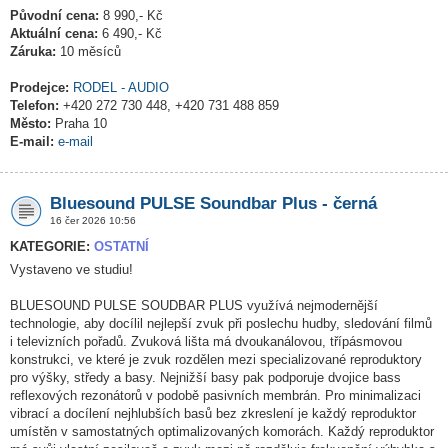
Původní cena:
8 990,- Kč
Aktuální cena:
6 490,- Kč
Záruka:
10 měsíců
Prodejce:
RODEL - AUDIO
Telefon:
+420 272 730 448, +420 731 488 859
Město:
Praha 10
E-mail:
e-mail
Bluesound PULSE Soundbar Plus - černá
16 čer 2026 10:56
KATEGORIE:
OSTATNÍ
Vystaveno ve studiu!
BLUESOUND PULSE SOUDBAR PLUS využívá nejmodernější
technologie, aby docílil nejlepší zvuk při poslechu hudby, sledování filmů
i televizních pořadů. Zvuková lišta má dvoukanálovou, třípásmovou
konstrukci, ve které je zvuk rozdělen mezi specializované reproduktory
pro výšky, středy a basy. Nejnižší basy pak podporuje dvojice bass
reflexových rezonátorů v podobě pasivních membrán. Pro minimalizaci
vibrací a docílení nejhlubších basů bez zkreslení je každý reproduktor
umístěn v samostatných optimalizovaných komorách. Každý reproduktor