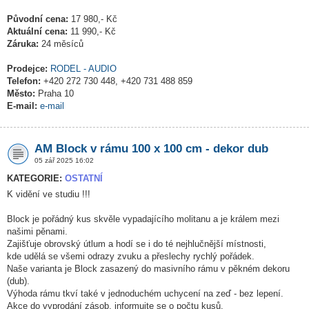
Původní cena:
17 980,- Kč
Aktuální cena:
11 990,- Kč
Záruka:
24 měsíců
Prodejce:
RODEL - AUDIO
Telefon:
+420 272 730 448, +420 731 488 859
Město:
Praha 10
E-mail:
e-mail
AM Block v rámu 100 x 100 cm - dekor dub
05 zář 2025 16:02
KATEGORIE:
OSTATNÍ
K vidění ve studiu !!!
Block je pořádný kus skvěle vypadajícího molitanu a je králem mezi
našimi pěnami.
Zajišťuje obrovský útlum a hodí se i do té nejhlučnější místnosti,
kde udělá se všemi odrazy zvuku a přeslechy rychlý pořádek.
Naše varianta je Block zasazený do masivního rámu v pěkném dekoru
(dub).
Výhoda rámu tkví také v jednoduchém uchycení na zeď - bez lepení.
Akce do vyprodání zásob, informujte se o počtu kusů.