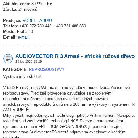
Aktuální cena:
89 990,- Kč
Záruka:
24 měsíců
Prodejce:
RODEL - AUDIO
Telefon:
+420 272 730 448, +420 731 488 859
Město:
Praha 10
E-mail:
e-mail
AUDIOVECTOR R 3 Arreté - africké růžové dřevo
23 led 2026 15:29
KATEGORIE:
REPROSOUSTAVY
Vystaveno ve studiu!
V řadě R nový, nejvyšší, maximálně vyladěný model dvouapůpásmové
reprosoustavy. Precizně provedená ozvučnice se zaoblenými
neparaleními stěnami je osazena dvojicí shodných nových
středobasových reproduktorů o růměru 165 mm a výškovým systémem R
AMT ARRETÉ.
Díky využití nejmodernějších technologií jako je vnitřní tlumení Nanopore,
vyladění vodivosti vodičů technologií NCS Freeze a patentovanému
systému uzemnění FREEDOM GROUNDING® je perfektně hrající
reprosoustava Audiovector R3 Arreté připravena excelovat v každém
okamžiku.