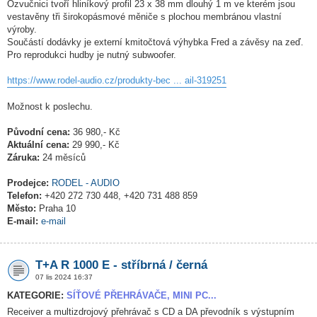
Ozvučnici tvoří hliníkový profil 23 x 38 mm dlouhý 1 m ve kterém jsou
vestavěny tři širokopásmové měniče s plochou membránou vlastní
výroby.
Součástí dodávky je externí kmitočtová výhybka Fred a závěsy na zeď.
Pro reprodukci hudby je nutný subwoofer.
https://www.rodel-audio.cz/produkty-bec ... ail-319251
Možnost k poslechu.
Původní cena:
36 980,- Kč
Aktuální cena:
29 990,- Kč
Záruka:
24 měsíců
Prodejce:
RODEL - AUDIO
Telefon:
+420 272 730 448, +420 731 488 859
Město:
Praha 10
E-mail:
e-mail
T+A R 1000 E - stříbrná / černá
07 lis 2024 16:37
KATEGORIE:
SÍŤOVÉ PŘEHRÁVAČE, MINI PC...
Receiver a multizdrojový přehrávač s CD a DA převodník s výstupním