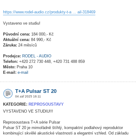
https://www.rodel-audio.cz/produkty-t-a ... ail-318469
Vystaveno ve studiu!
Původní cena:
184 000,- Kč
Aktuální cena:
84 990,- Kč
Záruka:
24 měsíců
Prodejce:
RODEL - AUDIO
Telefon:
+420 272 730 448, +420 731 488 859
Město:
Praha 10
E-mail:
e-mail
T+A Pulsar ST 20
04 zář 2025 16:11
KATEGORIE:
REPROSOUSTAVY
VYSTAVENO VE STUDIU!!!
Reprosoustava T+A série Pulsar
Pulsar ST 20 je mimořádně štíhlý, kompaktní podlahový reproduktor
kombinující skvělé akustické vlastnosti a elegantní vzhled. Od základu