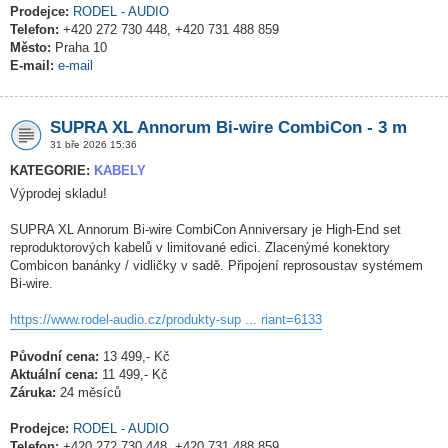
Prodejce:
RODEL - AUDIO
Telefon:
+420 272 730 448, +420 731 488 859
Město:
Praha 10
E-mail:
e-mail
SUPRA XL Annorum Bi-wire CombiCon - 3 m
31 bře 2026 15:36
KATEGORIE:
KABELY
Výprodej skladu!
SUPRA XL Annorum Bi-wire CombiCon Anniversary je High-End set
reproduktorových kabelů v limitované edici. Zlacenýmé konektory
Combicon banánky / vidličky v sadě. Připojení reprosoustav systémem
Bi-wire.
https://www.rodel-audio.cz/produkty-sup ... riant=6133
Původní cena:
13 499,- Kč
Aktuální cena:
11 499,- Kč
Záruka:
24 měsíců
Prodejce:
RODEL - AUDIO
Telefon:
+420 272 730 448, +420 731 488 859