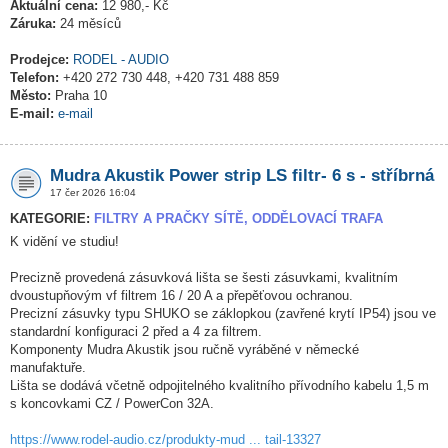
Aktuální cena:
12 980,- Kč
Záruka:
24 měsíců
Prodejce:
RODEL - AUDIO
Telefon:
+420 272 730 448, +420 731 488 859
Město:
Praha 10
E-mail:
e-mail
Mudra Akustik Power strip LS filtr- 6 s - stříbrná
17 čer 2026 16:04
KATEGORIE:
FILTRY A PRAČKY SÍTĚ, ODDĚLOVACÍ TRAFA
K vidění ve studiu!
Precizně provedená zásuvková lišta se šesti zásuvkami, kvalitním
dvoustupňovým vf filtrem 16 / 20 A a přepěťovou ochranou.
Precizní zásuvky typu SHUKO se záklopkou (zavřené krytí IP54) jsou ve
standardní konfiguraci 2 před a 4 za filtrem.
Komponenty Mudra Akustik jsou ručně vyráběné v německé
manufaktuře.
Lišta se dodává včetně odpojitelného kvalitního přívodního kabelu 1,5 m
s koncovkami CZ / PowerCon 32A.
https://www.rodel-audio.cz/produkty-mud ... tail-13327