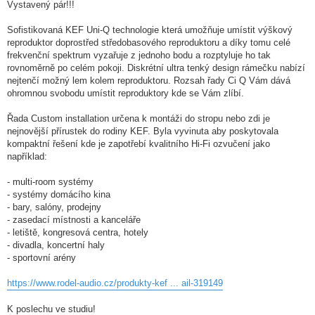
Vystavený pár!!!
Sofistikovaná KEF Uni-Q technologie která umožňuje umístit výškový
reproduktor doprostřed středobasového reproduktoru a díky tomu celé
frekvenční spektrum vyzařuje z jednoho bodu a rozptyluje ho tak
rovnoměrně po celém pokoji. Diskrétní ultra tenký design rámečku nabízí
nejtenčí možný lem kolem reproduktoru. Rozsah řady Ci Q Vám dává
ohromnou svobodu umístit reproduktory kde se Vám zlíbí.
Řada Custom installation určena k montáži do stropu nebo zdi je
nejnovější přírustek do rodiny KEF. Byla vyvinuta aby poskytovala
kompaktní řešení kde je zapotřebí kvalitního Hi-Fi ozvučení jako
například:
- multi-room systémy
- systémy domácího kina
- bary, salóny, prodejny
- zasedací místnosti a kanceláře
- letiště, kongresová centra, hotely
- divadla, koncertní haly
- sportovní arény
https://www.rodel-audio.cz/produkty-kef ... ail-319149
K poslechu ve studiu!