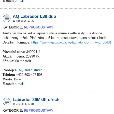
E-mail:
e-mail
AQ Labrador L38 dub
11 čer 2026 17:38
KATEGORIE:
REPROSOUSTAVY
Tento pár má na jedné reprosoustavě mírně světlejší dýhu a drobně
poškozený rožek. Plná záruka 5 let, reprosoustava hraná několik hodin.
Detailní informace:
https://www.aqstudio.cz/aq-labrador-38- ... ?vid=58481
Původní cena:
34990 Kč
Aktuální cena:
23990 Kč
Záruka:
60 měsíců
Prodejce:
AQ audio studio
Telefon:
+420 603 407 598
Město:
Brno
E-mail:
e-mail
Labrador 26MkIII ořech
11 čer 2026 17:34
KATEGORIE:
REPROSOUSTAVY