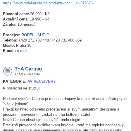
https://www.rodel-audio.cz/produkty-nor ... ail-319326
Původní cena:
26 990,- Kč
Aktuální cena:
19 990,- Kč
Záruka:
10 měsíců
Prodejce:
RODEL - AUDIO
Telefon:
+420 272 730 448, +420 731 488 859
Město:
Praha 10
E-mail:
e-mail
T+A Caruso
17 čer 2026 16:34
KATEGORIE:
AV RECEIVERY
K poslechu ve studiu!
Hudební systém Caruso je mnoha zdrojový kompaktní audio přístroj typu
"vše v jednom".
Prakticky hned od svého představení si svým unikátním designem a
precizním provedením získal na trhu kultovní statut.
Nové Caruso obsahuje nejnovější technologie.
Precizně provedená skříňka tvaru krychle, která má typický nadčasový
design, obsahuje nejen nejnovější technologie, ale zároveň slouží jako