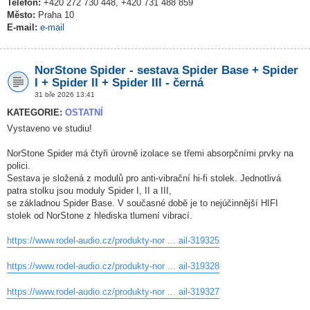
Telefon:
+420 272 730 448, +420 731 488 859
Město:
Praha 10
E-mail:
e-mail
NorStone Spider - sestava Spider Base + Spider
I + Spider II + Spider III - černá
31 bře 2026 13:41
KATEGORIE:
OSTATNÍ
Vystaveno ve studiu!
NorStone Spider má čtyři úrovně izolace se třemi absorpčními prvky na
polici.
Sestava je složená z modulů pro anti-vibrační hi-fi stolek. Jednotlivá
patra stolku jsou moduly Spider I, II a III,
se základnou Spider Base. V současné době je to nejúčinnější HIFI
stolek od NorStone z hlediska tlumení vibrací.
https://www.rodel-audio.cz/produkty-nor ... ail-319325
https://www.rodel-audio.cz/produkty-nor ... ail-319328
https://www.rodel-audio.cz/produkty-nor ... ail-319327