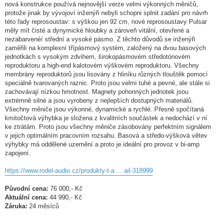
nová konstrukce používá nejnovější verze velmi výkonných měničů,
protože jinak by vývojoví inženýři nebyli schopni splnit zadání pro návrh
této řady reprosoustav: s výškou jen 92 cm, nové reprosoustavy Pulsar
měly mít čisté a dynymické hloubky a zároveň vitální, otevřené a
nezabarvenéí střední a vysoké pásmo. Z těchto důvodů se inženýři
zaměřili na komplexní třípásmový systém, založený na dvou basových
jednotkách s vysokým zdvihem, širokopásmovém středotónovém
reproduktoru a high-end kalotovém výškovém reproduktoru. Všechny
membrány reproduktorů jsou lisovány z hliníku různých tlouštěk pomocí
speciálně tvarovaných raznic. Proto jsou velmi tuhé a pevné, ale stále si
zachovávají nízkou hmotnost. Magnety pohonných jednotek jsou
extrémně silné a jsou vyrobeny z nejlepších dostupných materiálů.
Všechny měniče jsou výkonné, dynamické a rychlé. Přesně spočítaná
kmitočtová výhybka je složena z kvalitních součástek a nedochází v ní
ke ztrátám. Proto jsou všechny měniče zásobovány perfektním signálem
v jejich optimálním pracovním rozsahu. Basová a středo-výšková větev
výhybky má oddělené uzemění a proto je ideální pro provoz v bi-amp
zapojení.
https://www.rodel-audio.cz/produkty-t-a ... ail-318999
Původní cena:
76 000,- Kč
Aktuální cena:
44 990,- Kč
Záruka:
24 měsíců