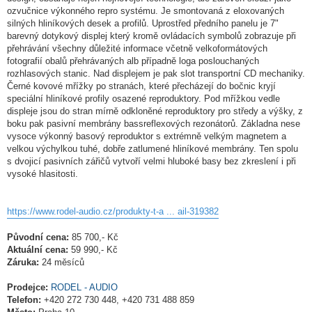
ozvučnice výkonného repro systému. Je smontovaná z eloxovaných
silných hliníkových desek a profilů. Uprostřed předního panelu je 7"
barevný dotykový displej který kromě ovládacích symbolů zobrazuje při
přehrávání všechny důležité informace včetně velkoformátových
fotografií obalů přehrávaných alb případně loga poslouchaných
rozhlasových stanic. Nad displejem je pak slot transportní CD mechaniky.
Černé kovové mřížky po stranách, které přecházejí do bočnic kryjí
speciální hliníkové profily osazené reproduktory. Pod mřížkou vedle
displeje jsou do stran mírně odkloněné reproduktory pro středy a výšky, z
boku pak pasivní membrány bassreflexových rezonátorů. Základna nese
vysoce výkonný basový reproduktor s extrémně velkým magnetem a
velkou výchylkou tuhé, dobře zatlumené hliníkové membrány. Ten spolu
s dvojicí pasivních zářičů vytvoří velmi hluboké basy bez zkreslení i při
vysoké hlasitosti.
https://www.rodel-audio.cz/produkty-t-a ... ail-319382
Původní cena:
85 700,- Kč
Aktuální cena:
59 990,- Kč
Záruka:
24 měsíců
Prodejce:
RODEL - AUDIO
Telefon:
+420 272 730 448, +420 731 488 859