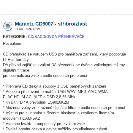
Marantz CD6007 - stříbro/zlatá
31 bře 2026 13:26
KATEGORIE:
CD/SACD/DVDA PŘEHRÁVAČE
Rozbaleno
CD přehrávač se vstupem USB pro paměťová zařízení, který podporuje
Hi-Res formáty.
DA převod zajišťuje kvalitní DA převodník se dvěma volitelnými režimy
digitální filtrace
pro optimalizaci zvuku podle osobních preferencí.
* Přehrává CD disky a soubory z USB paměťových zařízení
* Podpora přehrávání formátů z USB WAV, MP3, AAC, WMA,
FLAC HD, ALAC, AIFF a DSD 2,8,56 MHz
* Kvalitní D / A převodník ES9010K2M
* Možnost volby ze 2 režimů digitální filtrace podle osobních preferencí
* Výstup pro sluchátka s řízením hlasitosti a zesílením firemním
modulem HDAM-SA2
* Vybrané kvalitní komponenty pro kvalitní zvuk
* Dvojitá spodní deska a pevné nožičky pro eliminace rušení