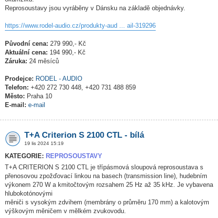
Reprosoustavy jsou vyráběny v Dánsku na základě objednávky.
https://www.rodel-audio.cz/produkty-aud ... ail-319296
Původní cena:
279 990,- Kč
Aktuální cena:
194 990,- Kč
Záruka:
24 měsíců
Prodejce:
RODEL - AUDIO
Telefon:
+420 272 730 448, +420 731 488 859
Město:
Praha 10
E-mail:
e-mail
T+A Criterion S 2100 CTL - bílá
19 lis 2024 15:19
KATEGORIE:
REPROSOUSTAVY
T+A CRITERION S 2100 CTL je třípásmová sloupová reprosoustava s
přenosovou zpožďovací linkou na basech (transmission line), hudebním
výkonem 270 W a kmitočtovým rozsahem 25 Hz až 35 kHz. Je vybavena
hlubokotónovými
měniči s vysokým zdvihem (membrány o průměru 170 mm) a kalotovým
výškovým měničem v mělkém zvukovodu.