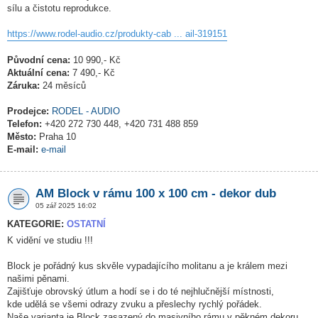
sílu a čistotu reprodukce.
https://www.rodel-audio.cz/produkty-cab ... ail-319151
Původní cena:
10 990,- Kč
Aktuální cena:
7 490,- Kč
Záruka:
24 měsíců
Prodejce:
RODEL - AUDIO
Telefon:
+420 272 730 448, +420 731 488 859
Město:
Praha 10
E-mail:
e-mail
AM Block v rámu 100 x 100 cm - dekor dub
05 zář 2025 16:02
KATEGORIE:
OSTATNÍ
K vidění ve studiu !!!
Block je pořádný kus skvěle vypadajícího molitanu a je králem mezi
našimi pěnami.
Zajišťuje obrovský útlum a hodí se i do té nejhlučnější místnosti,
kde udělá se všemi odrazy zvuku a přeslechy rychlý pořádek.
Naše varianta je Block zasazený do masivního rámu v pěkném dekoru