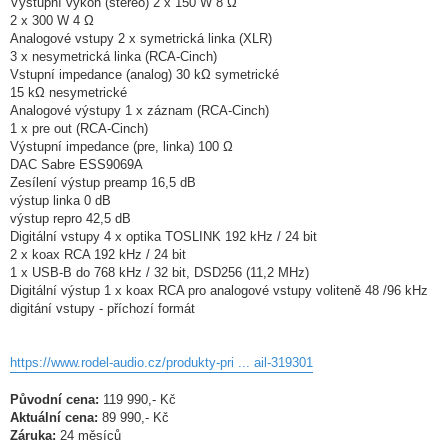
Výstupní výkon (stereo) 2 x 150 W 8 Ω
2 x 300 W 4 Ω
Analogové vstupy 2 x symetrická linka (XLR)
3 x nesymetrická linka (RCA-Cinch)
Vstupní impedance (analog) 30 kΩ symetrické
15 kΩ nesymetrické
Analogové výstupy 1 x záznam (RCA-Cinch)
1 x pre out (RCA-Cinch)
Výstupní impedance (pre, linka) 100 Ω
DAC Sabre ESS9069A
Zesílení výstup preamp 16,5 dB
výstup linka 0 dB
výstup repro 42,5 dB
Digitální vstupy 4 x optika TOSLINK 192 kHz / 24 bit
2 x koax RCA 192 kHz / 24 bit
1 x USB-B do 768 kHz / 32 bit, DSD256 (11,2 MHz)
Digitální výstup 1 x koax RCA pro analogové vstupy voliteně 48 /96 kHz
digitání vstupy - příchozí formát
https://www.rodel-audio.cz/produkty-pri ... ail-319301
Původní cena:
119 990,- Kč
Aktuální cena:
89 990,- Kč
Záruka:
24 měsíců