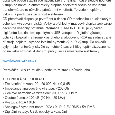
obsahuje obvod stabilizace napětí, který v reálnám čase sleduje hodnotu
vstupního napětí a automaticky přepíná adekvátní vstup na vstupním
transformátoru (s několika primárními vinutími). To vede k lepšímu
výkonu a prodlužuje životnost elektronek.
CD přehrávač disponuje prvotřídní a tichou CD mechanikou s ložiskovým
pohonem vysouvání disků. Velký a přehledný maticový display zobrazuje
decentně všechny potřebné informace. CANOR CD1.10 je vybaven
digitálním koaxiálním, optickým a USB vstupem. Digitální výstup je
optický i koaxiální a kromě klasického analogového RCA na zadní straně
přístroje najdete i vysoce kvalitní symetrický XLR výstup. Do obvodů
byly implementovány skvělé symetrické pasivní filtry, optimalizované na
co největší strmost. Aktivními prvky jsou samozřejmě elektronky.
www.bowers-wilkins.cz
Předváděcí kus ze studia v perfektním stavu, původní obal
TECHNICKÁ SPECIFIKACE:
• Frekvenční rozsah: 20 - 20 000 Hz ± 0,8 dB
• Impedance analogového výstupu: <200 Ohm
• Celkové harmonické zkreslení: <0,005% / 1 kHz
• Odstup šumu:> 102 dB (20 Hz - 20 kHz)
• Výstupy: RCA / XLR
• Analogové výstupní napětí RCA / XLR: 2,5V RMS / 5V RMS
• Digitální vstupy: USB, optický a koaxiální