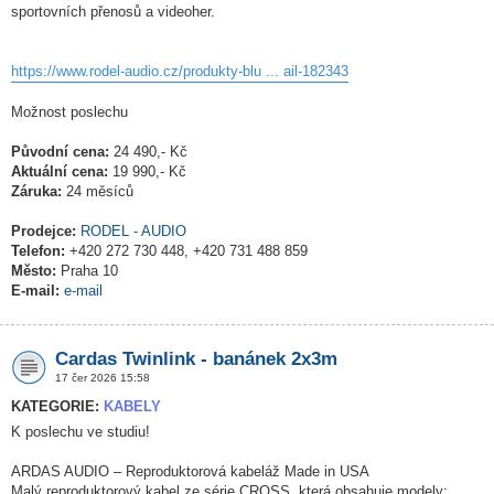
sportovních přenosů a videoher.
https://www.rodel-audio.cz/produkty-blu ... ail-182343
Možnost poslechu
Původní cena:
24 490,- Kč
Aktuální cena:
19 990,- Kč
Záruka:
24 měsíců
Prodejce:
RODEL - AUDIO
Telefon:
+420 272 730 448, +420 731 488 859
Město:
Praha 10
E-mail:
e-mail
Cardas Twinlink - banánek 2x3m
17 čer 2026 15:58
KATEGORIE:
KABELY
K poslechu ve studiu!
ARDAS AUDIO – Reproduktorová kabeláž Made in USA
Malý reproduktorový kabel ze série CROSS, která obsahuje modely: