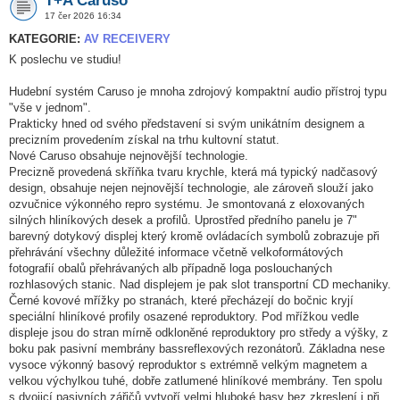
T+A Caruso
17 čer 2026 16:34
KATEGORIE:
AV RECEIVERY
K poslechu ve studiu!
Hudební systém Caruso je mnoha zdrojový kompaktní audio přístroj typu
"vše v jednom".
Prakticky hned od svého představení si svým unikátním designem a
precizním provedením získal na trhu kultovní statut.
Nové Caruso obsahuje nejnovější technologie.
Precizně provedená skříňka tvaru krychle, která má typický nadčasový
design, obsahuje nejen nejnovější technologie, ale zároveň slouží jako
ozvučnice výkonného repro systému. Je smontovaná z eloxovaných
silných hliníkových desek a profilů. Uprostřed předního panelu je 7"
barevný dotykový displej který kromě ovládacích symbolů zobrazuje při
přehrávání všechny důležité informace včetně velkoformátových
fotografií obalů přehrávaných alb případně loga poslouchaných
rozhlasových stanic. Nad displejem je pak slot transportní CD mechaniky.
Černé kovové mřížky po stranách, které přecházejí do bočnic kryjí
speciální hliníkové profily osazené reproduktory. Pod mřížkou vedle
displeje jsou do stran mírně odkloněné reproduktory pro středy a výšky, z
boku pak pasivní membrány bassreflexových rezonátorů. Základna nese
vysoce výkonný basový reproduktor s extrémně velkým magnetem a
velkou výchylkou tuhé, dobře zatlumené hliníkové membrány. Ten spolu
s dvojicí pasivních zářičů vytvoří velmi hluboké basy bez zkreslení i při