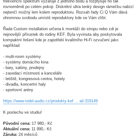
frekvenční spektrum vyzařuje z jednoho bodu a rozptyluje ho tak
rovnoměrně po celém pokoji. Diskrétní ultra tenký design rámečku nabízí
nejtenčí možný lem kolem reproduktoru. Rozsah řady Ci Q Vám dává
ohromnou svobodu umístit reproduktory kde se Vám zlíbí.
Řada Custom installation určena k montáži do stropu nebo zdi je
nejnovější přírustek do rodiny KEF. Byla vyvinuta aby poskytovala
kompaktní řešení kde je zapotřebí kvalitního Hi-Fi ozvučení jako
například:
- multi-room systémy
- systémy domácího kina
- bary, salóny, prodejny
- zasedací místnosti a kanceláře
- letiště, kongresová centra, hotely
- divadla, koncertní haly
- sportovní arény
https://www.rodel-audio.cz/produkty-kef ... ail-319149
K poslechu ve studiu!
Původní cena:
17 980,- Kč
Aktuální cena:
11 990,- Kč
Záruka:
24 měsíců