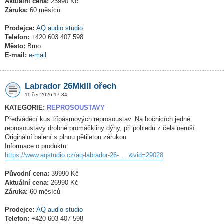
Aktuální cena:
23990 Kč
Záruka:
60 měsíců
Prodejce:
AQ audio studio
Telefon:
+420 603 407 598
Město:
Brno
E-mail:
e-mail
Labrador 26MkIII ořech
11 čer 2026 17:34
KATEGORIE:
REPROSOUSTAVY
Předváděcí kus třípásmových reprosoustav. Na bočnicích jedné
reprosoustavy drobné promáčkliny dýhy, při pohledu z čela neruší.
Originální balení s plnou pětiletou zárukou.
Informace o produktu:
https://www.aqstudio.cz/aq-labrador-26- ... &vid=29028
Původní cena:
39990 Kč
Aktuální cena:
26990 Kč
Záruka:
60 měsíců
Prodejce:
AQ audio studio
Telefon:
+420 603 407 598