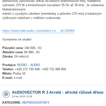
přenosovou zpožďovací linkou na basech (transmission line), hudebním
výkonem 270 W a kmitočtovým rozsahem 25 Hz až 35 kHz. Je vybavena
hlubokotónovými
měniči s vysokým zdvihem (membrány o průměru 170 mm) a kalotovým
výškovým měničem v mělkém zvukovodu.
https://www.rodel-audio.cz/produkty-t-a ... ail-318469
Vystaveno ve studiu!
Původní cena:
184 000,- Kč
Aktuální cena:
84 990,- Kč
Záruka:
24 měsíců
Prodejce:
RODEL - AUDIO
Telefon:
+420 272 730 448, +420 731 488 859
Město:
Praha 10
E-mail:
e-mail
AUDIOVECTOR R 3 Arreté - africké růžové dřevo
23 led 2026 15:29
KATEGORIE:
REPROSOUSTAVY