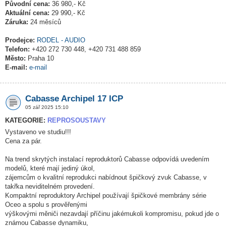
Původní cena:
36 980,- Kč
Aktuální cena:
29 990,- Kč
Záruka:
24 měsíců
Prodejce:
RODEL - AUDIO
Telefon:
+420 272 730 448, +420 731 488 859
Město:
Praha 10
E-mail:
e-mail
Cabasse Archipel 17 ICP
05 zář 2025 15:10
KATEGORIE:
REPROSOUSTAVY
Vystaveno ve studiu!!!
Cena za pár.
Na trend skrytých instalací reproduktorů Cabasse odpovídá uvedením
modelů, které mají jediný úkol,
zájemcům o kvalitní reprodukci nabídnout špičkový zvuk Cabasse, v
takřka neviditelném provedení.
Kompaktní reproduktory Archipel používají špičkové membrány série
Oceo a spolu s prověřenými
výškovými měniči nezavdají příčinu jakémukoli kompromisu, pokud jde o
známou Cabasse dynamiku,