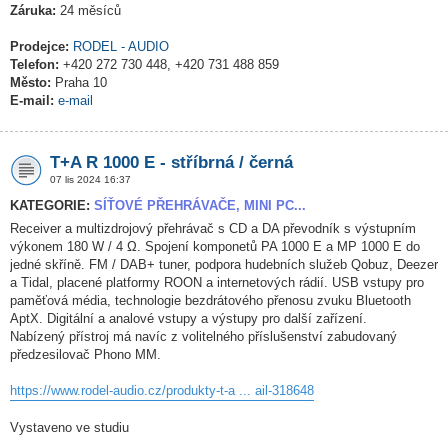
Záruka:
24 měsíců
Prodejce:
RODEL - AUDIO
Telefon:
+420 272 730 448, +420 731 488 859
Město:
Praha 10
E-mail:
e-mail
T+A R 1000 E - stříbrná / černá
07 lis 2024 16:37
KATEGORIE:
SÍŤOVÉ PŘEHRÁVAČE, MINI PC...
Receiver a multizdrojový přehrávač s CD a DA převodník s výstupním
výkonem 180 W / 4 Ω. Spojení komponetů PA 1000 E a MP 1000 E do
jedné skříně. FM / DAB+ tuner, podpora hudebních služeb Qobuz, Deezer
a Tidal, placené platformy ROON a internetových rádií. USB vstupy pro
paměťová média, technologie bezdrátového přenosu zvuku Bluetooth
AptX. Digitální a analové vstupy a výstupy pro další zařízení.
Nabízený přístroj má navíc z volitelného příslušenství zabudovaný
předzesilovač Phono MM.
https://www.rodel-audio.cz/produkty-t-a ... ail-318648
Vystaveno ve studiu