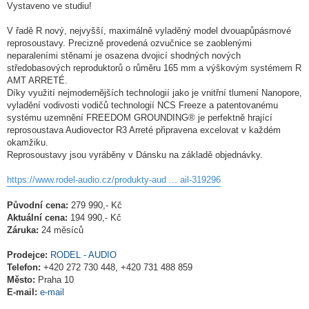
Vystaveno ve studiu!
V řadě R nový, nejvyšší, maximálně vyladěný model dvouapůpásmové
reprosoustavy. Precizně provedená ozvučnice se zaoblenými
neparaleními stěnami je osazena dvojicí shodných nových
středobasových reproduktorů o růměru 165 mm a výškovým systémem R
AMT ARRETÉ.
Díky využití nejmodernějších technologií jako je vnitřní tlumení Nanopore,
vyladění vodivosti vodičů technologií NCS Freeze a patentovanému
systému uzemnění FREEDOM GROUNDING® je perfektně hrající
reprosoustava Audiovector R3 Arreté připravena excelovat v každém
okamžiku.
Reprosoustavy jsou vyráběny v Dánsku na základě objednávky.
https://www.rodel-audio.cz/produkty-aud ... ail-319296
Původní cena:
279 990,- Kč
Aktuální cena:
194 990,- Kč
Záruka:
24 měsíců
Prodejce:
RODEL - AUDIO
Telefon:
+420 272 730 448, +420 731 488 859
Město:
Praha 10
E-mail:
e-mail