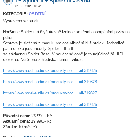
I + Spider II + Spider III - černá
31 bře 2026 13:41
KATEGORIE:
OSTATNÍ
Vystaveno ve studiu!
NorStone Spider má čtyři úrovně izolace se třemi absorpčními prvky na
polici.
Sestava je složená z modulů pro anti-vibrační hi-fi stolek. Jednotlivá
patra stolku jsou moduly Spider I, II a III,
se základnou Spider Base. V současné době je to nejúčinnější HIFI
stolek od NorStone z hlediska tlumení vibrací.
https://www.rodel-audio.cz/produkty-nor ... ail-319325
https://www.rodel-audio.cz/produkty-nor ... ail-319328
https://www.rodel-audio.cz/produkty-nor ... ail-319327
https://www.rodel-audio.cz/produkty-nor ... ail-319326
Původní cena:
26 990,- Kč
Aktuální cena:
19 990,- Kč
Záruka:
10 měsíců