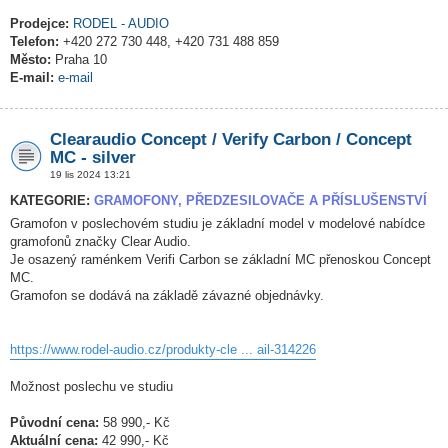
Prodejce:
RODEL - AUDIO
Telefon:
+420 272 730 448, +420 731 488 859
Město:
Praha 10
E-mail:
e-mail
Clearaudio Concept / Verify Carbon / Concept
MC - silver
19 lis 2024 13:21
KATEGORIE:
GRAMOFONY, PŘEDZESILOVAČE A PŘÍSLUŠENSTVÍ
Gramofon v poslechovém studiu je základní model v modelové nabídce
gramofonů značky Clear Audio.
Je osazený raménkem Verifi Carbon se základní MC přenoskou Concept
MC.
Gramofon se dodává na základě závazné objednávky.
https://www.rodel-audio.cz/produkty-cle ... ail-314226
Možnost poslechu ve studiu
Původní cena:
58 990,- Kč
Aktuální cena:
42 990,- Kč