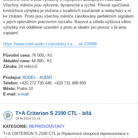
Všechny měniče jsou výkonné, dynamické a rychlé. Přesně spočítaná
kmitočtová výhybka je složena z kvalitních součástek a nedochází v ní
ke ztrátám. Proto jsou všechny měniče zásobovány perfektním signálem
v jejich optimálním pracovním rozsahu. Basová a středo-výšková větev
výhybky má oddělené uzemění a proto je ideální pro provoz v bi-amp
zapojení.
https://www.rodel-audio.cz/produkty-t-a ... ail-318999
Původní cena:
76 000,- Kč
Aktuální cena:
44 990,- Kč
Záruka:
24 měsíců
Prodejce:
RODEL - AUDIO
Telefon:
+420 272 730 448, +420 731 488 859
Město:
Praha 10
E-mail:
e-mail
T+A Criterion S 2100 CTL - bílá
19 lis 2024 15:19
KATEGORIE:
REPROSOUSTAVY
T+A CRITERION S 2100 CTL je třípásmová sloupová reprosoustava s