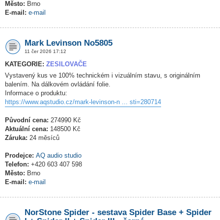
Město:
Brno
E-mail:
e-mail
Mark Levinson No5805
11 čer 2026 17:12
KATEGORIE:
ZESILOVAČE
Vystavený kus ve 100% technickém i vizuálním stavu, s originálním
balením. Na dálkovém ovládání folie.
Informace o produktu:
https://www.aqstudio.cz/mark-levinson-n ... sti=280714
Původní cena:
274990 Kč
Aktuální cena:
148500 Kč
Záruka:
24 měsíců
Prodejce:
AQ audio studio
Telefon:
+420 603 407 598
Město:
Brno
E-mail:
e-mail
NorStone Spider - sestava Spider Base + Spider