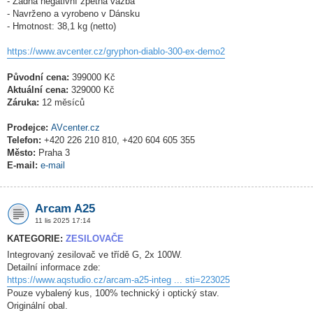
- Žádná negativní zpětná vazba
- Navrženo a vyrobeno v Dánsku
- Hmotnost: 38,1 kg (netto)
https://www.avcenter.cz/gryphon-diablo-300-ex-demo2
Původní cena:
399000 Kč
Aktuální cena:
329000 Kč
Záruka:
12 měsíců
Prodejce:
AVcenter.cz
Telefon:
+420 226 210 810, +420 604 605 355
Město:
Praha 3
E-mail:
e-mail
Arcam A25
11 lis 2025 17:14
KATEGORIE:
ZESILOVAČE
Integrovaný zesilovač ve třídě G, 2x 100W.
Detailní informace zde:
https://www.aqstudio.cz/arcam-a25-integ ... sti=223025
Pouze vybalený kus, 100% technický i optický stav.
Originální obal.