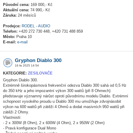
Původní cena:
169 000,- Kč
Aktuální cena:
74 990,- Kč
Záruka:
24 měsíců
Prodejce:
RODEL - AUDIO
Telefon:
+420 272 730 448, +420 731 488 859
Město:
Praha 10
E-mail:
e-mail
Gryphon Diablo 300
16 lis 2025 14:54
KATEGORIE:
ZESILOVAČE
Gryphon Diablo 300.
Extrémně širokopásmová frekvenční odezva Diablo 300 sahá od 0,5 Hz
do 350 kHz a jeho impozantní výkon 300 wattů (při 8 Ohmech)
představuje významný nárůst oproti původnímu modelu Diablo. Extrémní
schopnost vysokého proudu u Diablo 300 mu umožňuje zdvojnásobit
výkon na 600 wattů při zátěži 4 Ohmů a dodat masivních 950 wattů při
zátěži 2 Ohmy.
Vlastnosti:
- 2 x 300W (8 Ohm), 2 x 600W (4 Ohm), 2 x 950W (2 Ohm)
- Pravá konfigurace Dual Mono