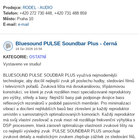
Prodejce:
RODEL - AUDIO
Telefon:
+420 272 730 448, +420 731 488 859
Město:
Praha 10
E-mail:
e-mail
Bluesound PULSE Soundbar Plus - černá
16 čer 2026 10:56
KATEGORIE:
OSTATNÍ
Vystaveno ve studiu!
BLUESOUND PULSE SOUDBAR PLUS využívá nejmodernější
technologie, aby docílil nejlepší zvuk při poslechu hudby, sledování filmů
i televizních pořadů. Zvuková lišta má dvoukanálovou, třípásmovou
konstrukci, ve které je zvuk rozdělen mezi specializované reproduktory
pro výšky, středy a basy. Nejnižší basy pak podporuje dvojice bass
reflexových rezonátorů v podobě pasivních membrán. Pro minimalizaci
vibrací a docílení nejhlubších basů bez zkreslení je každý reproduktor
umístěn v samostatných optimalizovaných komorách. Každý reproduktor
má svůj vlastní zesilovač a zvuk mezi ně rozděluje frekvenční výhybka s
DSP procesorem, která zároveň optimalizuje vlastnosti zvukové lišty na
co nejlepší výsledný zvuk. PULSE SOUNDBAR PLUS umocňuje
zvukové detaily a realistickým zvukem zlepšuje zážitek ze sledování filů,