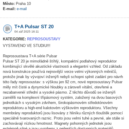
Město:
Praha 10
E-mail:
e-mail
T+A Pulsar ST 20
04 zář 2025 16:11
KATEGORIE:
REPROSOUSTAVY
VYSTAVENO VE STUDIU!!!
Reprosoustava T+A série Pulsar
Pulsar ST 20 je mimořádně štíhlý, kompaktní podlahový reproduktor
kombinující skvělé akustické vlastnosti a elegantní vzhled. Od základu
nová konstrukce používá nejnovější verze velmi výkonných měničů,
protože jinak by vývojoví inženýři nebyli schopni splnit zadání pro návrh
této řady reprosoustav: s výškou jen 92 cm, nové reprosoustavy Pulsar
měly mít čisté a dynymické hloubky a zároveň vitální, otevřené a
nezabarvenéí střední a vysoké pásmo. Z těchto důvodů se inženýři
zaměřili na komplexní třípásmový systém, založený na dvou basových
jednotkách s vysokým zdvihem, širokopásmovém středotónovém
reproduktoru a high-end kalotovém výškovém reproduktoru. Všechny
membrány reproduktorů jsou lisovány z hliníku různých tlouštěk pomocí
speciálně tvarovaných raznic. Proto jsou velmi tuhé a pevné, ale stále si
zachovávají nízkou hmotnost. Magnety pohonných jednotek jsou
extrémně silné a jsou vyrobeny z nejlepších dostupných materiálů.