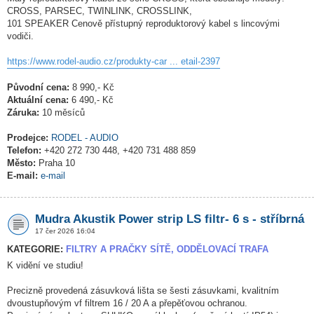
CROSS, PARSEC, TWINLINK, CROSSLINK,
101 SPEAKER Cenově přístupný reproduktorový kabel s lincovými
vodiči.
https://www.rodel-audio.cz/produkty-car ... etail-2397
Původní cena:
8 990,- Kč
Aktuální cena:
6 490,- Kč
Záruka:
10 měsíců
Prodejce:
RODEL - AUDIO
Telefon:
+420 272 730 448, +420 731 488 859
Město:
Praha 10
E-mail:
e-mail
Mudra Akustik Power strip LS filtr- 6 s - stříbrná
17 čer 2026 16:04
KATEGORIE:
FILTRY A PRAČKY SÍTĚ, ODDĚLOVACÍ TRAFA
K vidění ve studiu!
Precizně provedená zásuvková lišta se šesti zásuvkami, kvalitním
dvoustupňovým vf filtrem 16 / 20 A a přepěťovou ochranou.