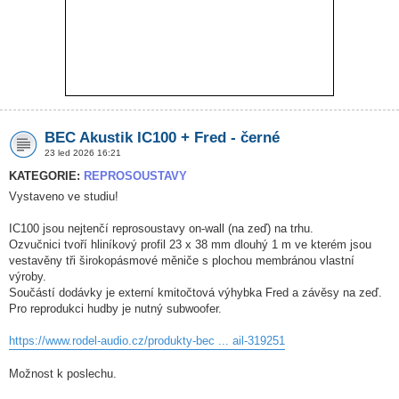
BEC Akustik IC100 + Fred - černé
23 led 2026 16:21
KATEGORIE:
REPROSOUSTAVY
Vystaveno ve studiu!
IC100 jsou nejtenčí reprosoustavy on-wall (na zeď) na trhu.
Ozvučnici tvoří hliníkový profil 23 x 38 mm dlouhý 1 m ve kterém jsou
vestavěny tři širokopásmové měniče s plochou membránou vlastní
výroby.
Součástí dodávky je externí kmitočtová výhybka Fred a závěsy na zeď.
Pro reprodukci hudby je nutný subwoofer.
https://www.rodel-audio.cz/produkty-bec ... ail-319251
Možnost k poslechu.