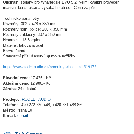
Originální stojany pro Wharfedale EVO 5.2. Velmi kvalitní provedení,
masivní konstrukce a vysoká hmotnost. Cena za pár.
Technické parametry
Rozměry: 302 x 478 x 350 mm
Rozměry horní police: 260 x 350 mm
Rozměry základny: 302 x 350 mm
Hmotnost: 13,3 kg/ks
Materiál: lakovaná ocel
Barva: černá
Standartní příslušenství: gumové nožičky
https://www.rodel-audio.cz/produkty-wha ... ail-319172
Původní cena:
17 475,- Kč
Aktuální cena:
12 980,- Kč
Záruka:
24 měsíců
Prodejce:
RODEL - AUDIO
Telefon:
+420 272 730 448, +420 731 488 859
Město:
Praha 10
E-mail:
e-mail