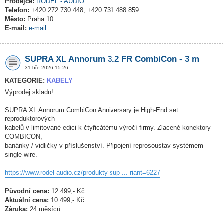
Prodejce:
RODEL - AUDIO
Telefon:
+420 272 730 448, +420 731 488 859
Město:
Praha 10
E-mail:
e-mail
SUPRA XL Annorum 3.2 FR CombiCon - 3 m
31 bře 2026 15:26
KATEGORIE:
KABELY
Výprodej skladu!
SUPRA XL Annorum CombiCon Anniversary je High-End set
reproduktorových
kabelů v limitované edici k čtyřicátému výročí firmy. Zlacené konektory
COMBICON,
banánky / vidličky v příslušenství. Připojení reprosoustav systémem
single-wire.
https://www.rodel-audio.cz/produkty-sup ... riant=6227
Původní cena:
12 499,- Kč
Aktuální cena:
10 499,- Kč
Záruka:
24 měsíců