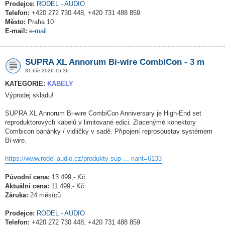
Prodejce:
RODEL - AUDIO
Telefon:
+420 272 730 448, +420 731 488 859
Město:
Praha 10
E-mail:
e-mail
SUPRA XL Annorum Bi-wire CombiCon - 3 m
31 bře 2026 15:36
KATEGORIE:
KABELY
Výprodej skladu!
SUPRA XL Annorum Bi-wire CombiCon Anniversary je High-End set
reproduktorových kabelů v limitované edici. Zlacenýmé konektory
Combicon banánky / vidličky v sadě. Připojení reprosoustav systémem
Bi-wire.
https://www.rodel-audio.cz/produkty-sup ... riant=6133
Původní cena:
13 499,- Kč
Aktuální cena:
11 499,- Kč
Záruka:
24 měsíců
Prodejce:
RODEL - AUDIO
Telefon:
+420 272 730 448, +420 731 488 859