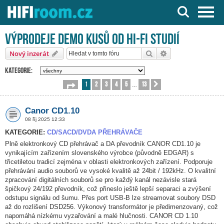
Server o Hi-Fi a AV technice
Výprodeje demo kusů od HI-FI studií
Hledat
Pokročilé hledání
Nový inzerát
Kategorie:
1
2
3
4
5
13
Stránka
1
z
13
Další
…
Canor CD1.10
08 říj 2025 12:33
KATEGORIE:
CD/SACD/DVDA PŘEHRÁVAČE
Plně elektronkový CD přehrávač a DA převodník CANOR CD1.10 je
vynikajícím zařízením slovenského výrobce (původně EDGAR) s
třicetiletou tradicí zejména v oblasti elektronkových zařízení. Podporuje
přehrávání audio souborů ve vysoké kvalitě až 24bit / 192kHz. O kvalitní
zpracování digitálních souborů se pro každý kanál nezávisle stará
špičkový 24/192 převodník, což přineslo ještě lepší separaci a zvýšení
odstupu signálu od šumu. Přes port USB-B lze streamovat soubory DSD
až do rozlišení DSD256. Výkonový transformátor je předimenzovaný, což
napomáhá nízkému vyzařování a malé hlučnosti. CANOR CD 1.10