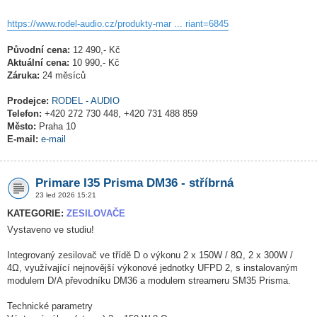
https://www.rodel-audio.cz/produkty-mar ... riant=6845
Původní cena:
12 490,- Kč
Aktuální cena:
10 990,- Kč
Záruka:
24 měsíců
Prodejce:
RODEL - AUDIO
Telefon:
+420 272 730 448, +420 731 488 859
Město:
Praha 10
E-mail:
e-mail
Primare I35 Prisma DM36 - stříbrná
23 led 2026 15:21
KATEGORIE:
ZESILOVAČE
Vystaveno ve studiu!
Integrovaný zesilovač ve třídě D o výkonu 2 x 150W / 8Ω, 2 x 300W /
4Ω, využívající nejnovější výkonové jednotky UFPD 2, s instalovaným
modulem D/A převodníku DM36 a modulem streameru SM35 Prisma.
Technické parametry