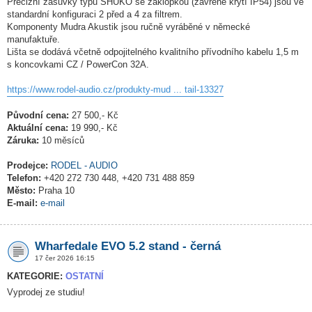
Precizní zásuvky typu SHUKO se záklopkou (zavřené krytí IP54) jsou ve
standardní konfiguraci 2 před a 4 za filtrem.
Komponenty Mudra Akustik jsou ručně vyráběné v německé
manufaktuře.
Lišta se dodává včetně odpojitelného kvalitního přívodního kabelu 1,5 m
s koncovkami CZ / PowerCon 32A.
https://www.rodel-audio.cz/produkty-mud ... tail-13327
Původní cena:
27 500,- Kč
Aktuální cena:
19 990,- Kč
Záruka:
10 měsíců
Prodejce:
RODEL - AUDIO
Telefon:
+420 272 730 448, +420 731 488 859
Město:
Praha 10
E-mail:
e-mail
Wharfedale EVO 5.2 stand - černá
17 čer 2026 16:15
KATEGORIE:
OSTATNÍ
Vyprodej ze studiu!