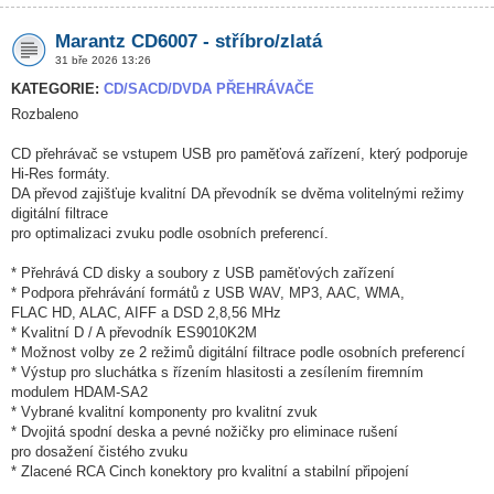
Marantz CD6007 - stříbro/zlatá
31 bře 2026 13:26
KATEGORIE:
CD/SACD/DVDA PŘEHRÁVAČE
Rozbaleno
CD přehrávač se vstupem USB pro paměťová zařízení, který podporuje
Hi-Res formáty.
DA převod zajišťuje kvalitní DA převodník se dvěma volitelnými režimy
digitální filtrace
pro optimalizaci zvuku podle osobních preferencí.
* Přehrává CD disky a soubory z USB paměťových zařízení
* Podpora přehrávání formátů z USB WAV, MP3, AAC, WMA,
FLAC HD, ALAC, AIFF a DSD 2,8,56 MHz
* Kvalitní D / A převodník ES9010K2M
* Možnost volby ze 2 režimů digitální filtrace podle osobních preferencí
* Výstup pro sluchátka s řízením hlasitosti a zesílením firemním
modulem HDAM-SA2
* Vybrané kvalitní komponenty pro kvalitní zvuk
* Dvojitá spodní deska a pevné nožičky pro eliminace rušení
pro dosažení čistého zvuku
* Zlacené RCA Cinch konektory pro kvalitní a stabilní připojení