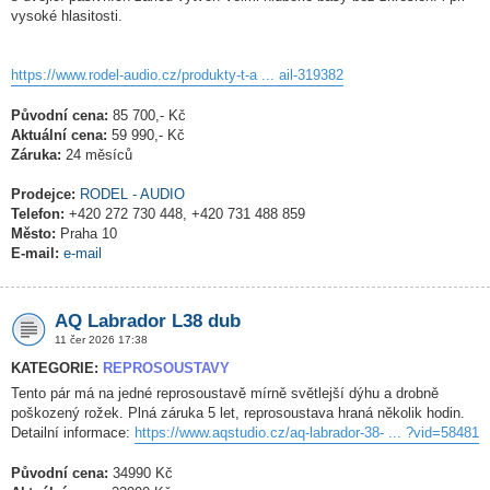
vysoké hlasitosti.
https://www.rodel-audio.cz/produkty-t-a ... ail-319382
Původní cena:
85 700,- Kč
Aktuální cena:
59 990,- Kč
Záruka:
24 měsíců
Prodejce:
RODEL - AUDIO
Telefon:
+420 272 730 448, +420 731 488 859
Město:
Praha 10
E-mail:
e-mail
AQ Labrador L38 dub
11 čer 2026 17:38
KATEGORIE:
REPROSOUSTAVY
Tento pár má na jedné reprosoustavě mírně světlejší dýhu a drobně
poškozený rožek. Plná záruka 5 let, reprosoustava hraná několik hodin.
Detailní informace:
https://www.aqstudio.cz/aq-labrador-38- ... ?vid=58481
Původní cena:
34990 Kč