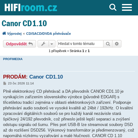
Server o Hi-Fi a AV technice
Canor CD1.10
Výprodej
CD/SACD/DVDA přehrávače
Hledat
Pokročilé
Odpovědět
1 příspěvek • Stránka
1
z
1
PROFIMEDIA
PRODÁM:
Canor CD1.10
P
23 črc 2026 11:14
ř
í
Plně elektronkový CD přehrávač a DA převodník CANOR CD1.10 je
s
vynikajícím zařízením slovenského výrobce (původně EDGAR) s
p
ě
třicetiletou tradicí zejména v oblasti elektronkových zařízení. Podporuje
v
přehrávání audio souborů ve vysoké kvalitě až 24bit / 192kHz. O kvalitní
e
k
zpracování digitálních souborů se pro každý kanál nezávisle stará
špičkový 24/192 převodník, což přineslo ještě lepší separaci a zvýšení
odstupu signálu od šumu. Přes port USB-B lze streamovat soubory DSD
až do rozlišení DSD256. Výkonový transformátor je předimenzovaný, což
napomáhá nízkému vyzařování a malé hlučnosti. CANOR CD 1.10