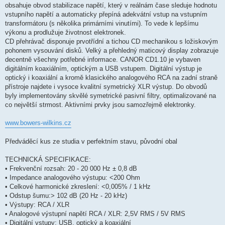
obsahuje obvod stabilizace napětí, který v reálnám čase sleduje hodnotu
vstupního napětí a automaticky přepíná adekvátní vstup na vstupním
transformátoru (s několika primárními vinutími). To vede k lepšímu
výkonu a prodlužuje životnost elektronek.
CD přehrávač disponuje prvotřídní a tichou CD mechanikou s ložiskovým
pohonem vysouvání disků. Velký a přehledný maticový display zobrazuje
decentně všechny potřebné informace. CANOR CD1.10 je vybaven
digitálním koaxiálním, optickým a USB vstupem. Digitální výstup je
optický i koaxiální a kromě klasického analogového RCA na zadní straně
přístroje najdete i vysoce kvalitní symetrický XLR výstup. Do obvodů
byly implementovány skvělé symetrické pasivní filtry, optimalizované na
co největší strmost. Aktivními prvky jsou samozřejmě elektronky.
www.bowers-wilkins.cz
Předváděcí kus ze studia v perfektním stavu, původní obal
TECHNICKÁ SPECIFIKACE:
• Frekvenční rozsah: 20 - 20 000 Hz ± 0,8 dB
• Impedance analogového výstupu: <200 Ohm
• Celkové harmonické zkreslení: <0,005% / 1 kHz
• Odstup šumu:> 102 dB (20 Hz - 20 kHz)
• Výstupy: RCA / XLR
• Analogové výstupní napětí RCA / XLR: 2,5V RMS / 5V RMS
• Digitální vstupy: USB, optický a koaxiální