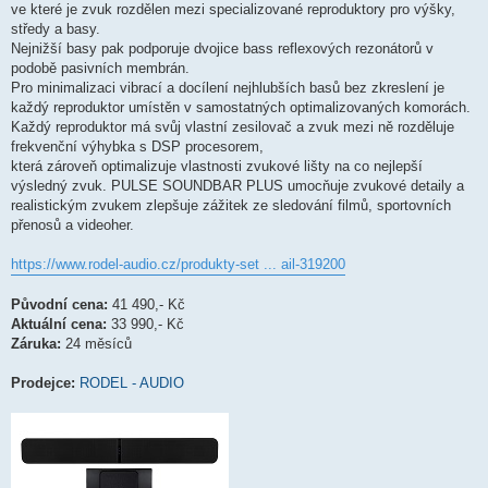
ve které je zvuk rozdělen mezi specializované reproduktory pro výšky,
středy a basy.
Nejnižší basy pak podporuje dvojice bass reflexových rezonátorů v
podobě pasivních membrán.
Pro minimalizaci vibrací a docílení nejhlubších basů bez zkreslení je
každý reproduktor umístěn v samostatných optimalizovaných komorách.
Každý reproduktor má svůj vlastní zesilovač a zvuk mezi ně rozděluje
frekvenční výhybka s DSP procesorem,
která zároveň optimalizuje vlastnosti zvukové lišty na co nejlepší
výsledný zvuk. PULSE SOUNDBAR PLUS umocňuje zvukové detaily a
realistickým zvukem zlepšuje zážitek ze sledování filmů, sportovních
přenosů a videoher.
https://www.rodel-audio.cz/produkty-set ... ail-319200
Původní cena:
41 490,- Kč
Aktuální cena:
33 990,- Kč
Záruka:
24 měsíců
Prodejce:
RODEL - AUDIO