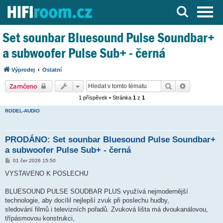
Server o Hi-Fi a AV technice
Set sounbar Bluesound Pulse Soundbar+
a subwoofer Pulse Sub+ - černá
Výprodej
Ostatní
Hledat
Pokročilé h
Zamčeno
1 příspěvek • Stránka
1
z
1
RODEL-AUDIO
PRODÁNO: Set sounbar Bluesound Pulse Soundbar+
a subwoofer Pulse Sub+ - černá
P
01 čer 2026 15:50
ř
í
VYSTAVENO K POSLECHU
s
p
ě
BLUESOUND PULSE SOUDBAR PLUS využívá nejmodernější
v
technologie, aby docílil nejlepší zvuk při poslechu hudby,
e
k
sledování filmů i televizních pořadů. Zvuková lišta má dvoukanálovou,
třípásmovou konstrukci,