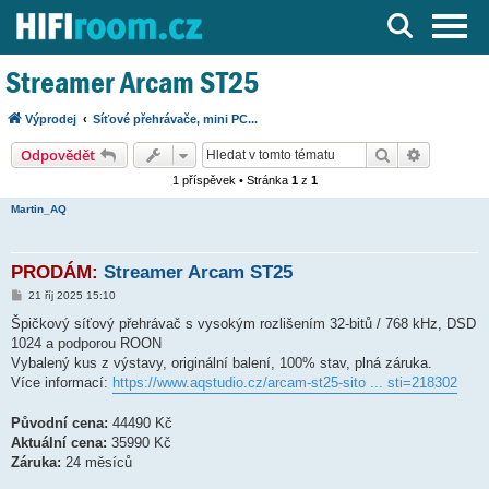
Server o Hi-Fi a AV technice
Streamer Arcam ST25
Výprodej
Síťové přehrávače, mini PC...
Hledat
Pokročilé
Odpovědět
1 příspěvek • Stránka
1
z
1
Martin_AQ
PRODÁM:
Streamer Arcam ST25
P
21 říj 2025 15:10
ř
í
Špičkový síťový přehrávač s vysokým rozlišením 32-bitů / 768 kHz, DSD
s
1024 a podporou ROON
p
ě
Vybalený kus z výstavy, originální balení, 100% stav, plná záruka.
v
Více informací:
https://www.aqstudio.cz/arcam-st25-sito ... sti=218302
e
k
Původní cena:
44490 Kč
Aktuální cena:
35990 Kč
Záruka:
24 měsíců