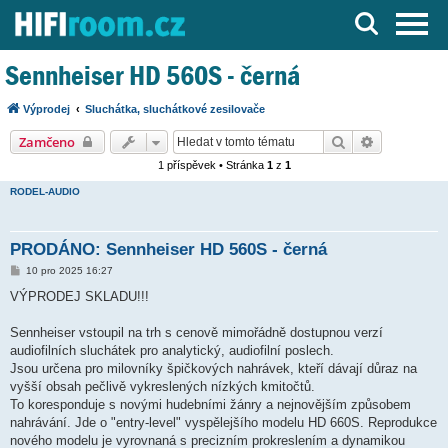
Server o Hi-Fi a AV technice
Sennheiser HD 560S - černá
Výprodej
Sluchátka, sluchátkové zesilovače
Hledat
Pokročilé h
Zamčeno
1 příspěvek • Stránka
1
z
1
RODEL-AUDIO
PRODÁNO: Sennheiser HD 560S - černá
P
10 pro 2025 16:27
ř
í
VÝPRODEJ SKLADU!!!
s
p
ě
Sennheiser vstoupil na trh s cenově mimořádně dostupnou verzí
v
audiofilních sluchátek pro analytický, audiofilní poslech.
e
k
Jsou určena pro milovníky špičkových nahrávek, kteří dávají důraz na
vyšší obsah pečlivě vykreslených nízkých kmitočtů.
To koresponduje s novými hudebními žánry a nejnovějším způsobem
nahrávání. Jde o "entry-level" vyspělejšího modelu HD 660S. Reprodukce
nového modelu je vyrovnaná s precizním prokreslením a dynamikou