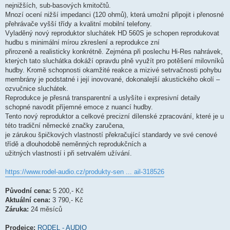
nejnižších, sub-basových kmitočtů.
Mnozí ocení nižší impedanci (120 ohmů), která umožní připojit i přenosné
přehrávače vyšší třídy a kvalitní mobilní telefony.
Vyladěný nový reproduktor sluchátek HD 560S je schopen reprodukovat
hudbu s minimální mírou zkreslení a reprodukce zní
přirozeně a realisticky konkrétně. Zejména při poslechu Hi-Res nahrávek,
kterých tato sluchátka dokáží opravdu plně využít pro potěšení milovníků
hudby. Kromě schopnosti okamžité reakce a mizivé setrvačnosti pohybu
membrány je podstatné i její inovované, dokonalejší akustického okolí –
ozvučnice sluchátek.
Reprodukce je přesná transparentní a uslyšíte i expresivní detaily
schopné navodit příjemné emoce z nuancí hudby.
Tento nový reproduktor a celkové precizní dílenské zpracování, které je u
této tradiční německé značky zaručena,
je zárukou špičkových vlastností překračující standardy ve své cenové
třídě a dlouhodobě neměnných reprodukčních a
užitných vlastností i při setrvalém užívání.
https://www.rodel-audio.cz/produkty-sen ... ail-318526
Původní cena:
5 200,- Kč
Aktuální cena:
3 790,- Kč
Záruka:
24 měsíců
Prodejce:
RODEL - AUDIO