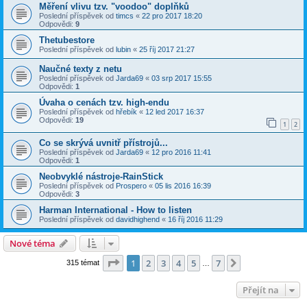
Měření vlivu tzv. "voodoo" doplňků
Poslední příspěvek od
timcs
«
22 pro 2017 18:20
Odpovědi:
9
Thetubestore
Poslední příspěvek od
lubin
«
25 říj 2017 21:27
Naučné texty z netu
Poslední příspěvek od
Jarda69
«
03 srp 2017 15:55
Odpovědi:
1
Úvaha o cenách tzv. high-endu
Poslední příspěvek od
hřebík
«
12 led 2017 16:37
Odpovědi:
19
1
2
Co se skrývá uvnitř přístrojů...
Poslední příspěvek od
Jarda69
«
12 pro 2016 11:41
Odpovědi:
1
Neobvyklé nástroje-RainStick
Poslední příspěvek od
Prospero
«
05 lis 2016 16:39
Odpovědi:
3
Harman International - How to listen
Poslední příspěvek od
davidhighend
«
16 říj 2016 11:29
Nové téma
Stránka
1
z
7
1
2
3
4
5
7
Další
315 témat
…
Přejít na