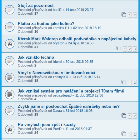
Stojí za pozornost
Poslední příspěvek od
bacil2
«
14 úno 2019 23:27
Odpovědi:
17
1
2
Platba za hudbu jako kulisu?
Poslední příspěvek od
kamilek111
«
02 úno 2019 18:19
Odpovědi:
10
Kterak Mark Waldrep odhalil podvodníka s napájecími kabely
Poslední příspěvek od
bryston
«
24 říj 2018 14:53
Odpovědi:
41
1
2
3
Jak vzniklo techno
Poslední příspěvek od
lidumil
«
30 srp 2018 09:35
Odpovědi:
2
Vinyl s Novosvětskou v limitované edici
Poslední příspěvek od
zabiny007
«
13 kvě 2018 15:14
Odpovědi:
18
1
2
Jak vznikal systém pro natáčení a projekci 70mm filmů
Poslední příspěvek od
pepazdepa3
«
11 dub 2018 12:36
Odpovědi:
4
Zvykli jsme si poslouchat špatné nahrávky nebo ne?
Poslední příspěvek od
Dasta
«
31 led 2018 16:03
Odpovědi:
19
1
2
Po vinylech jsou zpět i kazety
Poslední příspěvek od
PetrD
«
11 led 2018 04:37
Odpovědi:
24
1
2