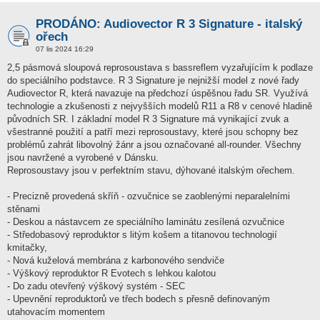
PRODÁNO: Audiovector R 3 Signature - italský
ořech
07 lis 2024 16:29
2,5 pásmová sloupová reprosoustava s bassreflem vyzařujícím k podlaze
do speciálního podstavce. R 3 Signature je nejnižší model z nové řady
Audiovector R, která navazuje na předchozí úspěšnou řadu SR. Využívá
technologie a zkušenosti z nejvyšších modelů R11 a R8 v cenové hladině
původních SR. I základní model R 3 Signature má vynikající zvuk a
všestranné použití a patří mezi reprosoustavy, které jsou schopny bez
problémů zahrát libovolný žánr a jsou označované all-rounder. Všechny
jsou navržené a vyrobené v Dánsku.
Reprosoustavy jsou v perfektním stavu, dýhované italským ořechem.
- Precizně provedená skříň - ozvučnice se zaoblenými neparalelními
stěnami
- Deskou a nástavcem ze speciálního laminátu zesílená ozvučnice
- Středobasový reproduktor s litým košem a titanovou technologií
kmitačky,
- Nová kuželová membrána z karbonového sendviče
- Výškový reproduktor R Evotech s lehkou kalotou
- Do zadu otevřený výškový systém - SEC
- Upevnění reproduktorů ve třech bodech s přesně definovaným
utahovacím momentem