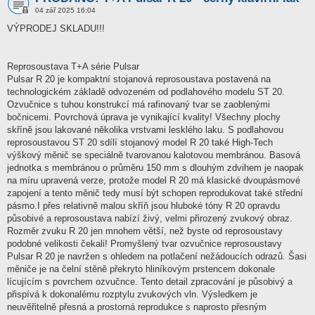
04 zář 2025 16:04
VÝPRODEJ SKLADU!!!
Reprosoustava T+A série Pulsar
Pulsar R 20 je kompaktní stojanová reprosoustava postavená na
technologickém základě odvozeném od podlahového modelu ST 20.
Ozvučnice s tuhou konstrukcí má rafinovaný tvar se zaoblenými
bočnicemi. Povrchová úprava je vynikající kvality! Všechny plochy
skříně jsou lakované několika vrstvami lesklého laku. S podlahovou
reprosoustavou ST 20 sdílí stojanový model R 20 také High-Tech
výškový měnič se speciálně tvarovanou kalotovou membránou. Basová
jednotka s membránou o průměru 150 mm s dlouhým zdvihem je naopak
na míru upravená verze, protože model R 20 má klasické dvoupásmové
zapojení a tento měnič tedy musí být schopen reprodukovat také střední
pásmo.I přes relativně malou skříň jsou hluboké tóny R 20 opravdu
působivé a reprosoustava nabízí živý, velmi přirozený zvukový obraz.
Rozměr zvuku R 20 jen mnohem větší, než byste od reprosoustavy
podobné velikosti čekali! Promyšlený tvar ozvučnice reprosoustavy
Pulsar R 20 je navržen s ohledem na potlačení nežádoucích odrazů. Šasi
měniče je na čelní stěně překryto hliníkovým prstencem dokonale
lícujícím s povrchem ozvučnce. Tento detail zpracování je působivý a
přispívá k dokonalému rozptylu zvukových vln. Výsledkem je
neuvěřitelně přesná a prostorná reprodukce s naprosto přesným