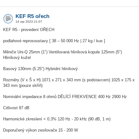
KEF R5 ořech
14 srp 2023 21:07
KEF R5 - provedení OŘECH
podlahové reprosoustavy [ 38 – 50 000 Hz | 27 kg / kus ]
Měniče Uni-Q 25mm (1") Ventilovaná hliníková kopule 125mm (5")
Hliníkový kužel
Basový 130mm (5.25") Hybridní hliníkový
Rozměry (V x Š x H) 1071 x 271 x 343 mm (s podstavcem) 1025 x 175 x
343 mm (pouze skříň)
Nominální impedance 8 ohmů DĚLÍCÍ FREKVENCE 400 Hz 2900 Hz
Citlivost 87 dB
Harmonické zkreslení < 0,3% 120 Hz - 20 kHz (90 dB, 1 m)
Doporučený výkon zesilovače 15 - 200 W