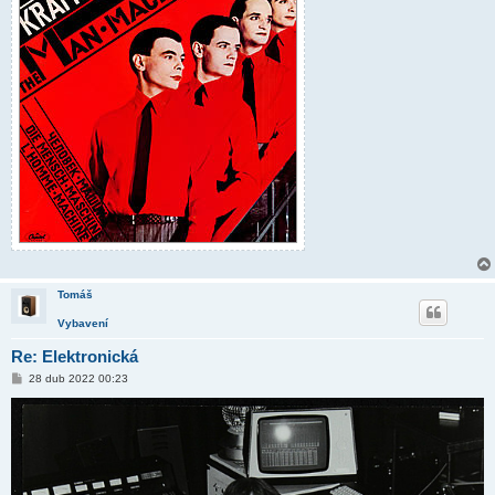
Tomáš
Vybavení
Re: Elektronická
P
28 dub 2022 00:23
ř
í
s
p
ě
v
e
k