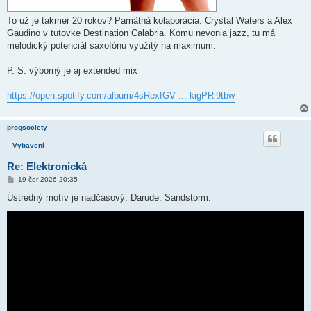
To už je takmer 20 rokov? Pamätná kolaborácia: Crystal Waters a Alex
Gaudino v tutovke Destination Calabria. Komu nevonia jazz, tu má
melodický potenciál saxofónu využitý na maximum.
P. S. výborný je aj extended mix
https://open.spotify.com/album/4sRexfGV ... kigPRi9tbw
progsociety
Vybavení
Re: Elektronická
P
19 čer 2026 20:35
ř
í
Ústredný motív je nadčasový. Darude: Sandstorm.
s
p
ě
v
e
k