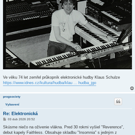
Ve věku 74 let zemřel průkopník elektronické hudby Klaus Schulze
https://www.idnes.cz/kultura/hudba/klau ... hudba_jgo
progsociety
Vybavení
Re: Elektronická
P
03 dub 2026 20:52
ř
í
Skúsme niečo na oživenie vlákna. Pred 30 rokmi vyšiel "Reverence",
s
debut kapely Faithless. Obsahuje skladbu "Insomnia" s jedným z
p