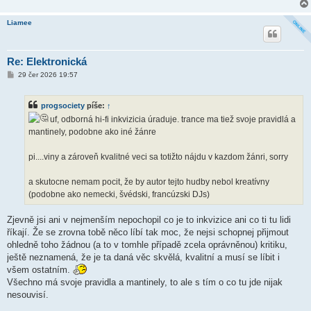
Liamee
Re: Elektronická
P
29 čer 2026 19:57
ř
í
s
progsociety
píše:
↑
p
ě
uf, odborná hi-fi inkvizicia úraduje. trance ma tiež svoje pravidlá a
v
mantinely, podobne ako iné žánre
e
k
pi....viny a zároveň kvalitné veci sa totižto nájdu v kazdom žánri, sorry
a skutocne nemam pocit, že by autor tejto hudby nebol kreatívny
(podobne ako nemecki, švédski, francúzski DJs)
Zjevně jsi ani v nejmenším nepochopil co je to inkvizice ani co ti tu lidi
říkají. Že se zrovna tobě něco líbí tak moc, že nejsi schopnej přijmout
ohledně toho žádnou (a to v tomhle případě zcela oprávněnou) kritiku,
ještě neznamená, že je ta daná věc skvělá, kvalitní a musí se líbit i
všem ostatním.
Všechno má svoje pravidla a mantinely, to ale s tím o co tu jde nijak
nesouvisí.