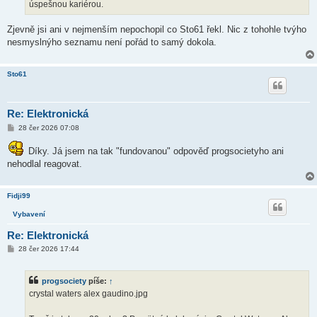
úspešnou kariérou.
Zjevně jsi ani v nejmenším nepochopil co Sto61 řekl. Nic z tohohle tvýho
nesmyslnýho seznamu není pořád to samý dokola.
Sto61
Re: Elektronická
P
28 čer 2026 07:08
ř
í
Díky. Já jsem na tak "fundovanou" odpověď progsocietyho ani
s
p
nehodlal reagovat.
ě
v
e
k
Fidji99
Vybavení
Re: Elektronická
P
28 čer 2026 17:44
ř
í
s
progsociety
píše:
↑
p
ě
crystal waters alex gaudino.jpg
v
e
k