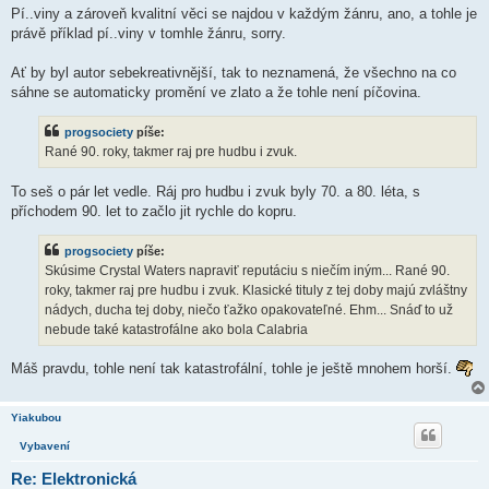
Pí..viny a zároveň kvalitní věci se najdou v každým žánru, ano, a tohle je
právě příklad pí..viny v tomhle žánru, sorry.
Ať by byl autor sebekreativnější, tak to neznamená, že všechno na co
sáhne se automaticky promění ve zlato a že tohle není píčovina.
progsociety
píše:
Rané 90. roky, takmer raj pre hudbu i zvuk.
To seš o pár let vedle. Ráj pro hudbu i zvuk byly 70. a 80. léta, s
příchodem 90. let to začlo jit rychle do kopru.
progsociety
píše:
Skúsime Crystal Waters napraviť reputáciu s niečím iným... Rané 90.
roky, takmer raj pre hudbu i zvuk. Klasické tituly z tej doby majú zvláštny
nádych, ducha tej doby, niečo ťažko opakovateľné. Ehm... Snáď to už
nebude také katastrofálne ako bola Calabria
Máš pravdu, tohle není tak katastrofální, tohle je ještě mnohem horší.
Yiakubou
Vybavení
Re: Elektronická