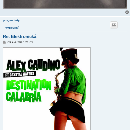
progsociety
Vybavení
Re: Elektronická
P
09 kvě 2026 21:05
ř
í
s
p
ě
v
e
k