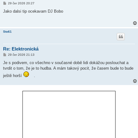
P
29 čer 2026 20:27
ř
í
Jako dalsi tip ocekavam DJ Bobo
s
p
ě
v
e
Sto61
k
Re: Elektronická
P
29 čer 2026 21:13
ř
í
Je s podivem, co všechno v současné době lidi dokážou poslouchat a
s
tvrdit o tom, že je to hudba. A mám takový pocit, že časem bude to bude
p
ě
ještě horší
.
v
e
k