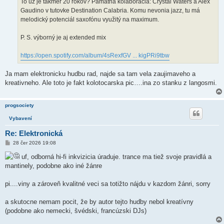
To už je takmer 20 rokov? Pamätná kolaborácia: Crystal Waters a Alex
Gaudino v tutovke Destination Calabria. Komu nevonia jazz, tu má
melodický potenciál saxofónu využitý na maximum.
P. S. výborný je aj extended mix
https://open.spotify.com/album/4sRexfGV ... kigPRi9tbw
Ja mam elektronicku hudbu rad, najde sa tam vela zaujimaveho a
kreativneho. Ale toto je fakt kolotocarska pic….ina zo stanku z langosmi.
progsociety
Vybavení
Re: Elektronická
P
28 čer 2026 19:08
ř
í
uf, odborná hi-fi inkvizicia úraduje. trance ma tiež svoje pravidlá a
s
mantinely, podobne ako iné žánre
p
ě
v
pi....viny a zároveň kvalitné veci sa totižto nájdu v kazdom žánri, sorry
e
k
a skutocne nemam pocit, že by autor tejto hudby nebol kreatívny
(podobne ako nemecki, švédski, francúzski DJs)