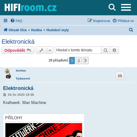
Server o Hi-Fi a AV technice
FAQ
Registrovat
Přihlásit se
H
Obsah fóra
Hudba
Hudební styly
l
Elektronická
e
Hledat
Pokročilé 
Odpovědět
d
a
1
2
Další
28 příspěvků
t
lechos
Vybavení
Elektronická
P
04 črc 2020 19:38
ř
í
Kraftwerk: Man Machine
s
p
ě
v
PŘÍLOHY
e
k