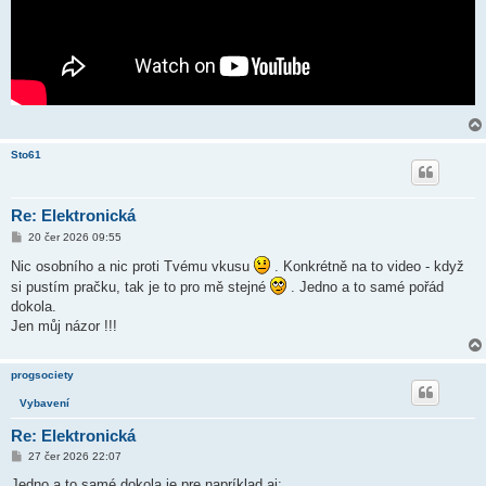
Sto61
Re: Elektronická
P
20 čer 2026 09:55
ř
í
Nic osobního a nic proti Tvému vkusu
. Konkrétně na to video - když
s
si pustím pračku, tak je to pro mě stejné
. Jedno a to samé pořád
p
ě
dokola.
v
Jen můj názor !!!
e
k
progsociety
Vybavení
Re: Elektronická
P
27 čer 2026 22:07
ř
í
Jedno a to samé dokola je pre napríklad aj: