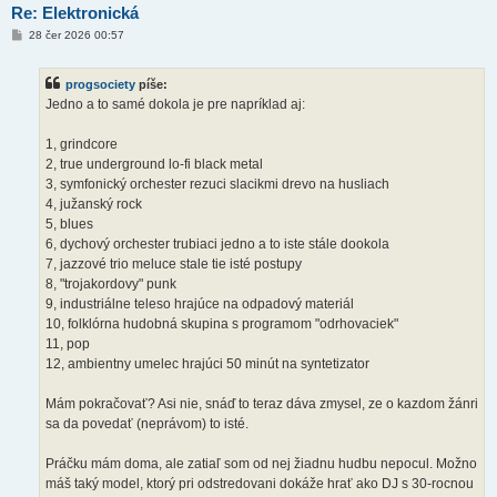
Re: Elektronická
P
28 čer 2026 00:57
ř
í
s
progsociety
píše:
p
ě
Jedno a to samé dokola je pre napríklad aj:
v
e
k
1, grindcore
2, true underground lo-fi black metal
3, symfonický orchester rezuci slacikmi drevo na husliach
4, južanský rock
5, blues
6, dychový orchester trubiaci jedno a to iste stále dookola
7, jazzové trio meluce stale tie isté postupy
8, "trojakordovy" punk
9, industriálne teleso hrajúce na odpadový materiál
10, folklórna hudobná skupina s programom "odrhovaciek"
11, pop
12, ambientny umelec hrajúci 50 minút na syntetizator
Mám pokračovať? Asi nie, snáď to teraz dáva zmysel, ze o kazdom žánri
sa da povedať (neprávom) to isté.
Práčku mám doma, ale zatiaľ som od nej žiadnu hudbu nepocul. Možno
máš taký model, ktorý pri odstredovani dokáže hrať ako DJ s 30-rocnou