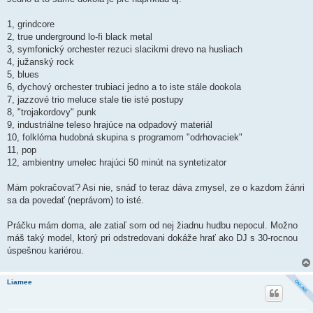
s
p
ě
1, grindcore
v
2, true underground lo-fi black metal
e
k
3, symfonický orchester rezuci slacikmi drevo na husliach
4, južanský rock
5, blues
6, dychový orchester trubiaci jedno a to iste stále dookola
7, jazzové trio meluce stale tie isté postupy
8, "trojakordovy" punk
9, industriálne teleso hrajúce na odpadový materiál
10, folklórna hudobná skupina s programom "odrhovaciek"
11, pop
12, ambientny umelec hrajúci 50 minút na syntetizator
Mám pokračovať? Asi nie, snáď to teraz dáva zmysel, ze o kazdom žánri
sa da povedať (neprávom) to isté.
Práčku mám doma, ale zatiaľ som od nej žiadnu hudbu nepocul. Možno
máš taký model, ktorý pri odstredovani dokáže hrať ako DJ s 30-rocnou
úspešnou kariérou.
Liamee